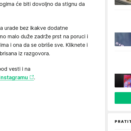
gima će biti dovoljno da stignu da
da urade bez ikakve dodatne
amo malo duže zadrže prst na poruci i
ima i ona da se obriše sve. Kliknete i
brisana iz razgovora.
d vesti i na
Instagramu
.
PRATI