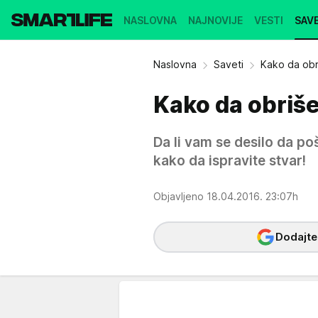
NASLOVNA
NAJNOVIJE
VESTI
SAVE
Naslovna
Saveti
Kako da obr
Kako da obriš
Da li vam se desilo da po
kako da ispravite stvar!
Objavljeno 18.04.2016. 23:07h
Dodajte