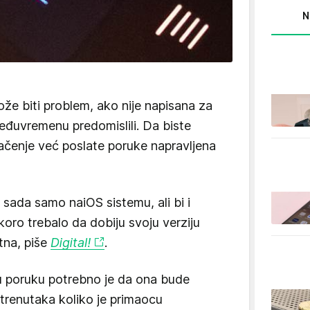
N
e biti problem, ako nije napisana za
 međuvremenu predomislili. Da biste
čenje već poslate poruke napravljena
a sada samo na
iOS sistemu, ali bi i
koro trebalo da dobiju svoju verziju
atna, piše
Digital!
.
tu poruku potrebno je da ona bude
o trenutaka koliko je primaocu