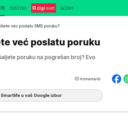
TI
TESTOVI
BIZNIS
išete vec poslatu SMS poruku?
ete već poslatu poruku
šaljete poruku na pogrešan broj? Evo
Komentariši
 Smartlife u vaš Google izbor