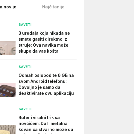
ajnovije
Najčitanije
SAVETI
3 uređaja koja nikada ne
smete gasiti direktno iz
struje: Ova navika može
skupo da vas košta
SAVETI
Odmah oslobodite 6 GB na
svom Android telefonu:
Dovoljno je samo da
deaktivirate ovu aplikaciju
SAVETI
Ruter i viralni trik sa
novčićem: Da li metalna
kovanica stvarno može da