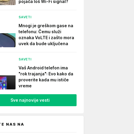
pojača loš Wi-Fi signal?
SAVETI
Mnogi je greškom gase na
telefonu: Čemu služi
oznaka VoLTE i zašto mora
uvek da bude uključena
SAVETI
Vaš Android telefon ima
"rok trajanja": Evo kako da
proverite kada mu ističe
vreme
Sve najnovije vesti
TE NAS NA