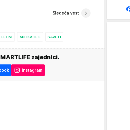
Sledeća vest
LEFONI
APLIKACIJE
SAVETI
SMARTLIFE zajednici.
book
Instagram