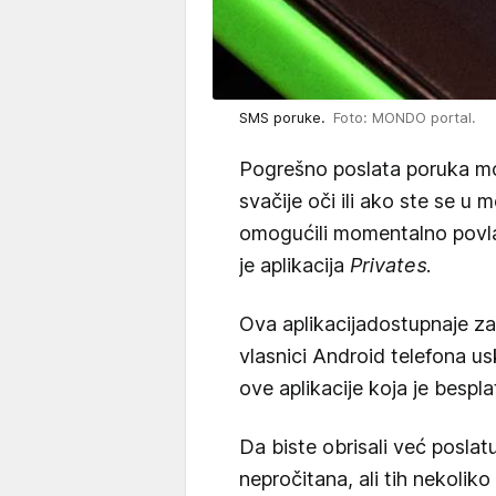
SMS poruke.
Foto: MONDO portal.
Pogrešno poslata poruka mož
svačije oči ili ako ste se u
omogućili momentalno povla
je aplikacija
Privates
.
Ova aplikacija
dostupna
je z
vlasnici Android telefona us
ove aplikacije koja je bespl
Da biste obrisali već posla
nepročitana, ali tih nekolik