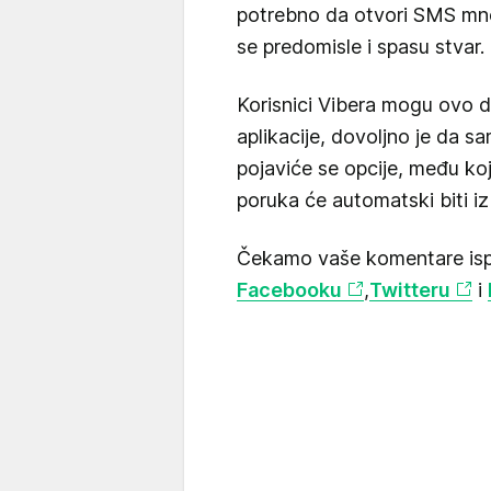
potrebno da otvori SMS mno
se predomisle i spasu stvar.
Korisnici Vibera mogu ovo 
aplikacije, dovoljno je da s
pojaviće se opcije, među koj
poruka će automatski biti iz
Čekamo vaše komentare ispo
Facebooku
,
Twitteru
i