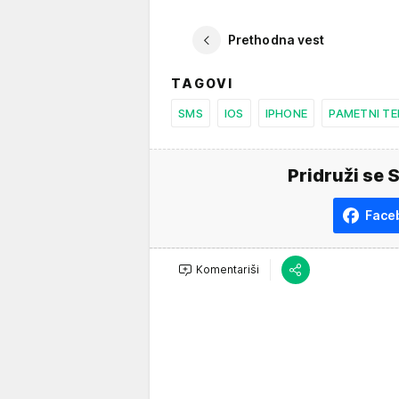
Prethodna vest
TAGOVI
SMS
IOS
IPHONE
PAMETNI TE
Pridruži se 
Face
Komentariši