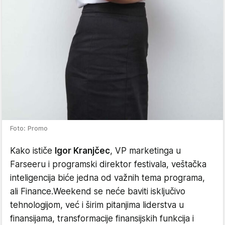
Foto: Promo
Kako ističe
Igor Kranjčec
, VP marketinga u
Farseeru i programski direktor festivala, veštačka
inteligencija biće jedna od važnih tema programa,
ali Finance.Weekend se neće baviti isključivo
tehnologijom, već i širim pitanjima liderstva u
finansijama, transformacije finansijskih funkcija i