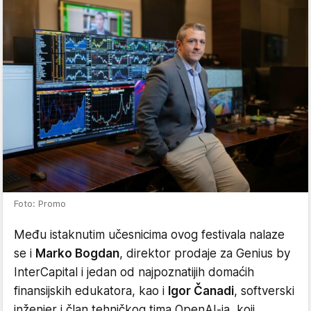
Foto: Promo
Među istaknutim učesnicima ovog festivala nalaze
se i
Marko Bogdan
, direktor prodaje za Genius by
InterCapital i jedan od najpoznatijih domaćih
finansijskih edukatora, kao i
Igor Čanadi
, softverski
inženjer i član tehničkog tima OpenAI-ja, koji