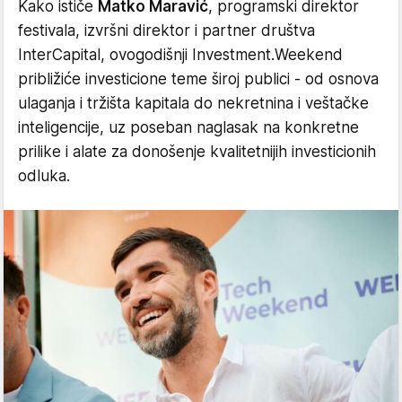
Kako ističe
Matko Maravić
, programski direktor
festivala, izvršni direktor i partner društva
InterCapital, ovogodišnji Investment.Weekend
približiće investicione teme široj publici - od osnova
ulaganja i tržišta kapitala do nekretnina i veštačke
inteligencije, uz poseban naglasak na konkretne
prilike i alate za donošenje kvalitetnijih investicionih
odluka.