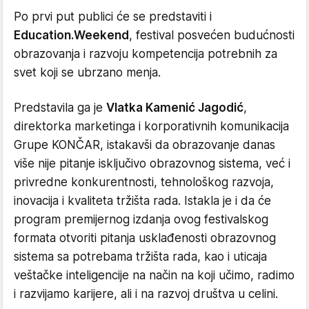
Po prvi put publici će se predstaviti i
Education.Weekend
, festival posvećen budućnosti
obrazovanja i razvoju kompetencija potrebnih za
svet koji se ubrzano menja.
Predstavila ga je
Vlatka Kamenić Jagodić
,
direktorka marketinga i korporativnih komunikacija
Grupe KONČAR, istakavši da obrazovanje danas
više nije pitanje isključivo obrazovnog sistema, već i
privredne konkurentnosti, tehnološkog razvoja,
inovacija i kvaliteta tržišta rada. Istakla je i da će
program premijernog izdanja ovog festivalskog
formata otvoriti pitanja usklađenosti obrazovnog
sistema sa potrebama tržišta rada, kao i uticaja
veštačke inteligencije na način na koji učimo, radimo
i razvijamo karijere, ali i na razvoj društva u celini.