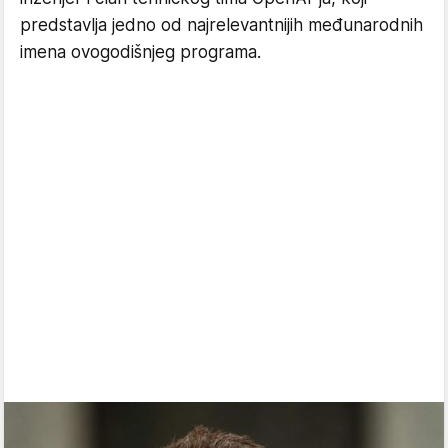
predstavlja jedno od najrelevantnijih međunarodnih
imena ovogodišnjeg programa.