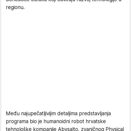
regionu.
Među najupečatljivijim detaljima predstavljanja
programa bio je humanoidni robot hrvatske
tehnološke kompanije Abysalto, zvaničnog Physical