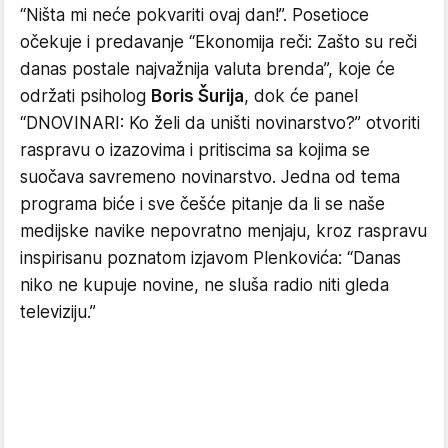
“Ništa mi neće pokvariti ovaj dan!”. Posetioce
očekuje i predavanje “Ekonomija reči: Zašto su reči
danas postale najvažnija valuta brenda”, koje će
održati psiholog
Boris Šurija
, dok će panel
“DNOVINARI: Ko želi da uništi novinarstvo?” otvoriti
raspravu o izazovima i pritiscima sa kojima se
suočava savremeno novinarstvo. Jedna od tema
programa biće i sve češće pitanje da li se naše
medijske navike nepovratno menjaju, kroz raspravu
inspirisanu poznatom izjavom Plenkovića: “Danas
niko ne kupuje novine, ne sluša radio niti gleda
televiziju.”