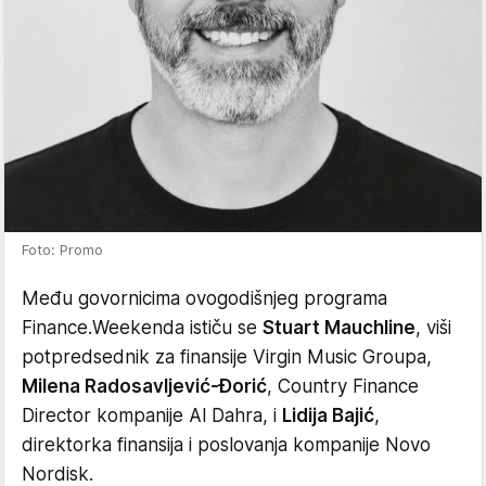
Foto: Promo
Među govornicima ovogodišnjeg programa
Finance.Weekenda ističu se
Stuart Mauchline
, viši
potpredsednik za finansije Virgin Music Groupa,
Milena Radosavljević-Đorić
, Country Finance
Director kompanije Al Dahra, i
Lidija Bajić
,
direktorka finansija i poslovanja kompanije Novo
Nordisk.