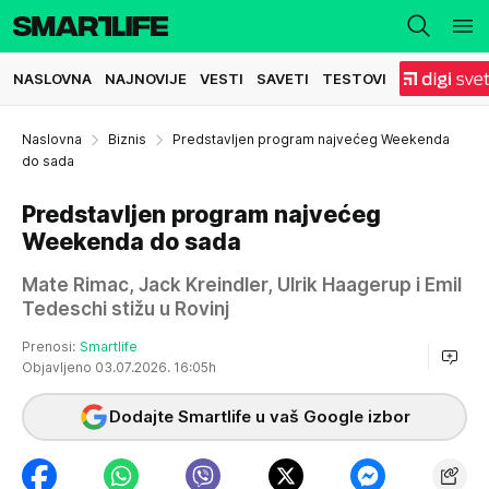
NASLOVNA
NAJNOVIJE
VESTI
SAVETI
TESTOVI
Naslovna
Biznis
Predstavljen program najvećeg Weekenda
do sada
Predstavljen program najvećeg
Weekenda do sada
Mate Rimac, Jack Kreindler, Ulrik Haagerup i Emil
Tedeschi stižu u Rovinj
Prenosi:
Smartlife
Objavljeno 03.07.2026. 16:05h
Dodajte Smartlife u vaš Google izbor