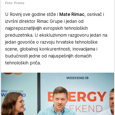
Foto: Promo
U Rovinj ove godine stiže i
Mate Rimac
, osnivač i
izvršni direktor Rimac Grupe i jedan od
najprepoznatljivijih evropskih tehnoloških
preduzetnika. U ekskluzivnom razgovoru jedan na
jedan govoriće o razvoju hrvatske tehnološke
scene, globalnoj konkurentnosti, inovacijama i
budućnosti jedne od najuspešnijih domaćih
tehnoloških priča.