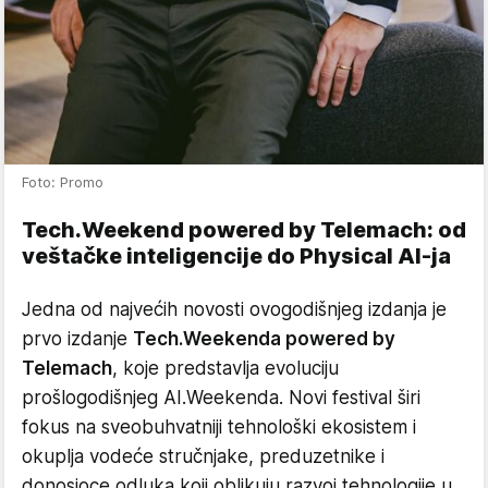
Foto: Promo
Tech.Weekend powered by Telemach: od
veštačke inteligencije do Physical AI-ja
Jedna od najvećih novosti ovogodišnjeg izdanja je
prvo izdanje
Tech.Weekenda powered by
Telemach
, koje predstavlja evoluciju
prošlogodišnjeg AI.Weekenda. Novi festival širi
fokus na sveobuhvatniji tehnološki ekosistem i
okuplja vodeće stručnjake, preduzetnike i
donosioce odluka koji oblikuju razvoj tehnologije u