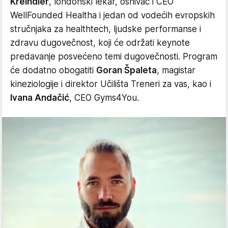
Kreindler
, londonski lekar, osnivač i CEO
WellFounded Healtha i jedan od vodećih evropskih
stručnjaka za healthtech, ljudske performanse i
zdravu dugovečnost, koji će održati keynote
predavanje posvećeno temi dugovečnosti. Program
će dodatno obogatiti
Goran Špaleta
, magistar
kineziologije i direktor Učilišta Treneri za vas, kao i
Ivana Andačić
, CEO Gyms4You.