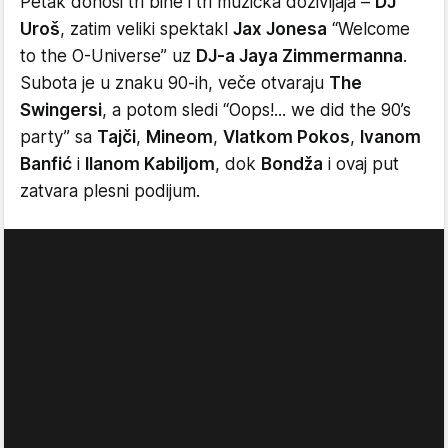
Petak donosi tri bine i tri muzička doživljaja –
DJ
Uroš
, zatim veliki spektakl
Jax Jonesa
“Welcome
to the O-Universe” uz
DJ-a Jaya Zimmermanna
.
Subota je u znaku 90-ih, veče otvaraju
The
Swingersi
, a potom sledi “Oops!... we did the 90’s
party” sa
Tajči
,
Mineom
,
Vlatkom Pokos
,
Ivanom
Banfić
i
Ilanom Kabiljom
, dok
Bondža
i ovaj put
zatvara plesni podijum.