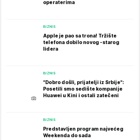
operaterima
BIZNIS
Apple je pao sa trona! Tržište
telefona dobilo novog -starog
lidera
BIZNIS
"Dobro došli, prijatelji iz Srbije":
Posetili smo sedište kompanije
Huawei u Kini i ostali zatečeni
BIZNIS
Predstavljen program najvećeg
Weekenda do sada