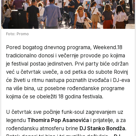
Foto: Promo
Pored bogatog dnevnog programa, Weekend.18
tradicionalno donosi i večernje provode po kojima
je festival postao jedinstven. Prvi party biće održan
već u četvrtak uveče, a od petka do subote Rovinj
će živeti u ritmu nastupa poznatih izvođača i DJ-eva
na više bina, uz posebne rođendanske programe
kojima će se obeležiti 18 godina festivala.
U četvrtak sve počinje funk-soul zagrevanjem uz
legendu
Tihomira Pop Asanovića
i prijatelje, a za
rođendansku atmosferu brine
DJ Stanko Bondža
.