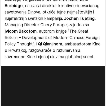
Burbidge
, osnivač i direktor kreativno-inovacionog
savetovanja Dinova, otkriće tajne najmaštovitijih i
najefektnijih svetskih kampanja.
Jochen Tueting
,
Managing Director Chery Europe, zajedno sa
Ivicom Bakotom
, autorom knjige “The Great
Return – Development of Modern Chinese Foreign
Policy Thought”, i
Qi Qianjinom
, ambasadorom Kine
u Hrvatskoj, razgovaraće o razumevanju
savremene Kine i njenoj ulozi na globalnoj sceni.