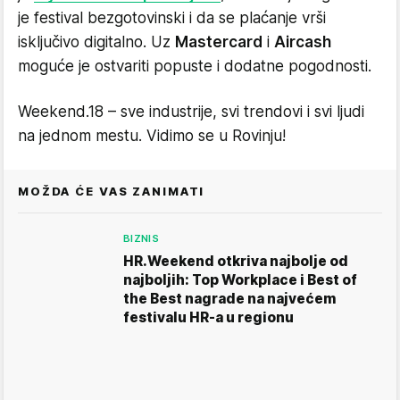
je festival bezgotovinski i da se plaćanje vrši
isključivo digitalno. Uz
Mastercard
i
Aircash
moguće je ostvariti popuste i dodatne pogodnosti.
Weekend.18 – sve industrije, svi trendovi i svi ljudi
na jednom mestu. Vidimo se u Rovinju!
MOŽDA ĆE VAS ZANIMATI
BIZNIS
HR.Weekend otkriva najbolje od
najboljih: Top Workplace i Best of
the Best nagrade na najvećem
festivalu HR-a u regionu