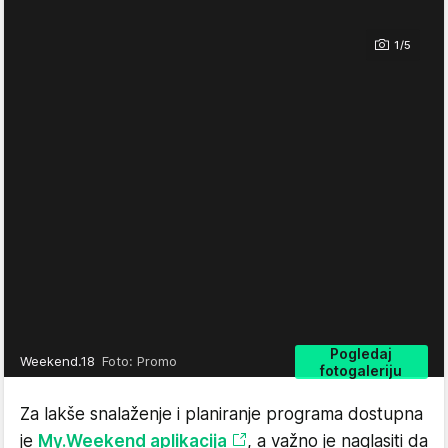
1/5
Pogledaj
Weekend.18
Foto: Promo
fotogaleriju
Za lakše snalaženje i planiranje programa dostupna
je
My.Weekend aplikacija
, a važno je naglasiti da