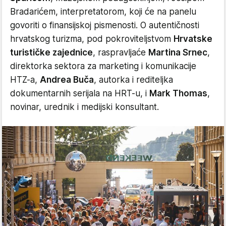
Bradarićem, interpretatorom, koji će na panelu
govoriti o finansijskoj pismenosti. O autentičnosti
hrvatskog turizma, pod pokroviteljstvom
Hrvatske
turističke zajednice
, raspravljaće
Martina Srnec
,
direktorka sektora za marketing i komunikacije
HTZ-a,
Andrea Buča
, autorka i rediteljka
dokumentarnih serijala na HRT-u, i
Mark Thomas
,
novinar, urednik i medijski konsultant.