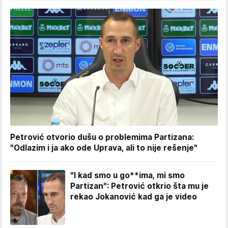
Petrović otvorio dušu o problemima Partizana:
"Odlazim i ja ako ode Uprava, ali to nije rešenje"
"I kad smo u go**ima, mi smo
Partizan": Petrović otkrio šta mu je
rekao Jokanović kad ga je video