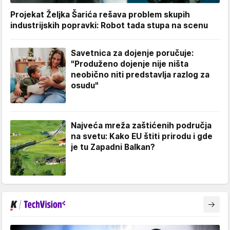
Projekat Željka Šarića rešava problem skupih
industrijskih popravki: Robot tada stupa na scenu
Savetnica za dojenje poručuje:
"Produženo dojenje nije ništa
neobično niti predstavlja razlog za
osudu"
Najveća mreža zaštićenih područja
na svetu: Kako EU štiti prirodu i gde
je tu Zapadni Balkan?