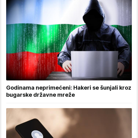
Godinama neprimećeni: Hakeri se šunjali kroz
bugarske državne mreže