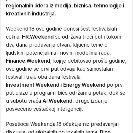
regionalnih lidera iz medija, biznisa, tehnologije i
kreativnih industrija.
Weekend.18 ove godine donosi šest festivalskih
celina.
HR.Weekend
se održava treći put i tokom
dva dana predavanja otvara ključne teme o
ljudskim potencijalima i novim modelima rada.
Finance.Weekend
, koji je debitovao prošle godine,
ove godine se prvi put odvaja kao samostalan
festival i traje oba dana festivala.
Investment.Weekend
i
Energy.Weekend
po prvi
put ulaze u program i biće održani u petak, dok se
u subotu vraća
AI.Weekend
, drugo izdanje
posvećeno veštačkoj inteligenciji.
Posetioce Weekenda.18 očekuje niz predavanja i
diskusija, od globalnih do lokalnih tema.
Dino