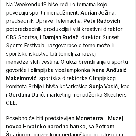
Na Weekendu.18 biće reči i o temama koje
povezuju sport i menadžment.
Adrian Ježina
,
predsednik Uprave Telemacha,
Pete Radovich
,
potpredsednik produkcije i viši kreativni direktor
CBS Sportsa, i
Damjan Rudež
, direktor Sunset
Sports Festivala, razgovaraće o tome može li
sportsko iskustvo biti temelj za razvoj
menadžerskih veština. O ulozi brendiranja u sportu
govoriće i olimpijska vicešampionka
Ivana Anđušić
Maksimović
, sportska direktorka Olimpijskog
komiteta Srbije i bivša košarkašica
Sonja Vasić
, kao
i
Gordana Dulić
, marketing menadžerka Skechers
CEE.
Posebno će biti predstavljen
Moneterra – Muzej
novca Hrvatske narodne banke
, sa
Petrom
Šparicom
, muzejskom pedagoškinjom, i Josipom