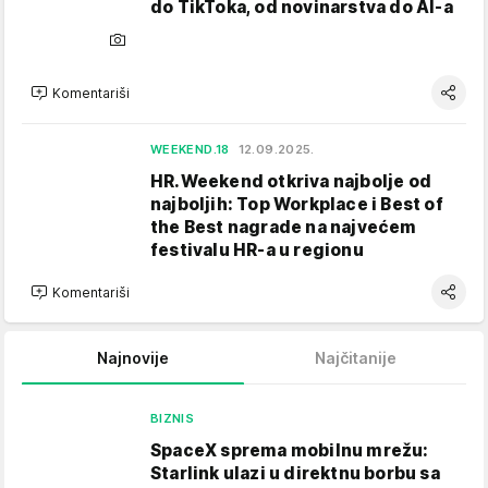
do TikToka, od novinarstva do AI-a
Komentariši
WEEKEND.18
12.09.2025.
HR.Weekend otkriva najbolje od
najboljih: Top Workplace i Best of
the Best nagrade na najvećem
festivalu HR-a u regionu
Komentariši
Najnovije
Najčitanije
BIZNIS
SpaceX sprema mobilnu mrežu:
Starlink ulazi u direktnu borbu sa