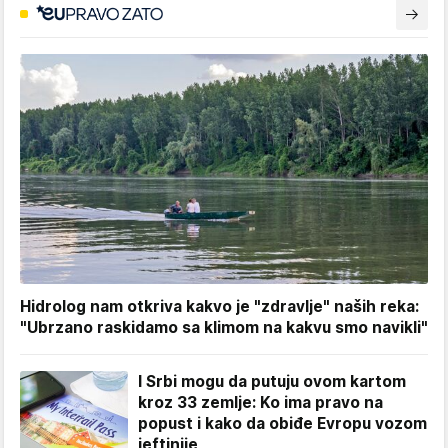
Hidrolog nam otkriva kakvo je "zdravlje" naših reka:
"Ubrzano raskidamo sa klimom na kakvu smo navikli"
I Srbi mogu da putuju ovom kartom
kroz 33 zemlje: Ko ima pravo na
popust i kako da obiđe Evropu vozom
jeftinije