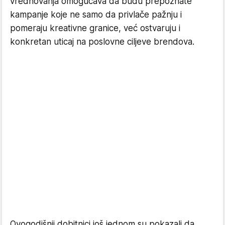
vrednovanja omogućava da budu prepoznate
kampanje koje ne samo da privlače pažnju i
pomeraju kreativne granice, već ostvaruju i
konkretan uticaj na poslovne ciljeve brendova.
Ovogodišnji dobitnici još jednom su pokazali da