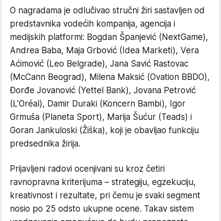
O nagradama je odlučivao stručni žiri sastavljen od
predstavnika vodećih kompanija, agencija i
medijskih platformi: Bogdan Španjević (NextGame),
Andrea Baba, Maja Grbović (Idea Marketi), Vera
Aćimović (Leo Belgrade), Jana Savić Rastovac
(McCann Beograd), Milena Maksić (Ovation BBDO),
Đorđe Jovanović (Yettel Bank), Jovana Petrović
(L’Oréal), Damir Duraki (Koncern Bambi), Igor
Grmuša (Planeta Sport), Marija Šućur (Teads) i
Goran Jankuloski (Žiška), koji je obavljao funkciju
predsednika žirija.
Prijavljeni radovi ocenjivani su kroz četiri
ravnopravna kriterijuma – strategiju, egzekuciju,
kreativnost i rezultate, pri čemu je svaki segment
nosio po 25 odsto ukupne ocene. Takav sistem