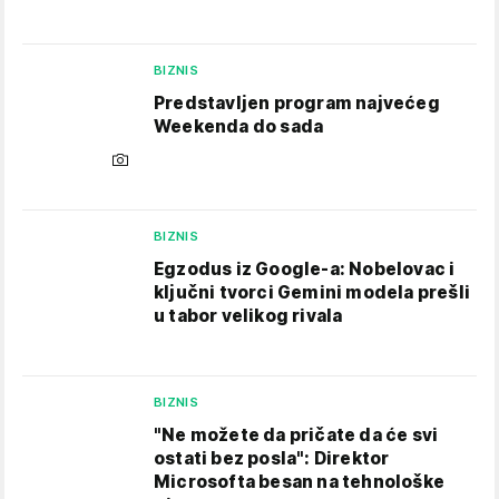
BIZNIS
Predstavljen program najvećeg
Weekenda do sada
BIZNIS
Egzodus iz Google-a: Nobelovac i
ključni tvorci Gemini modela prešli
u tabor velikog rivala
BIZNIS
"Ne možete da pričate da će svi
ostati bez posla": Direktor
Microsofta besan na tehnološke