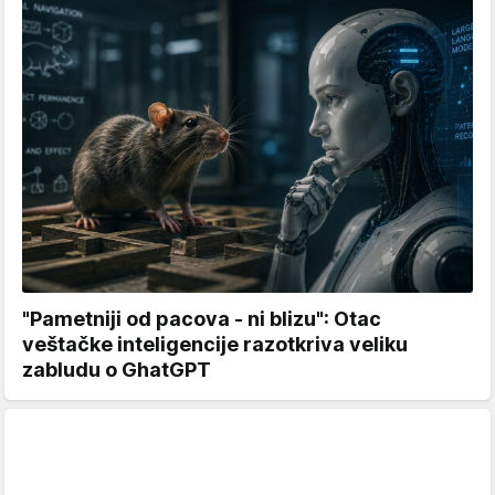
"Pametniji od pacova - ni blizu": Otac
veštačke inteligencije razotkriva veliku
zabludu o GhatGPT