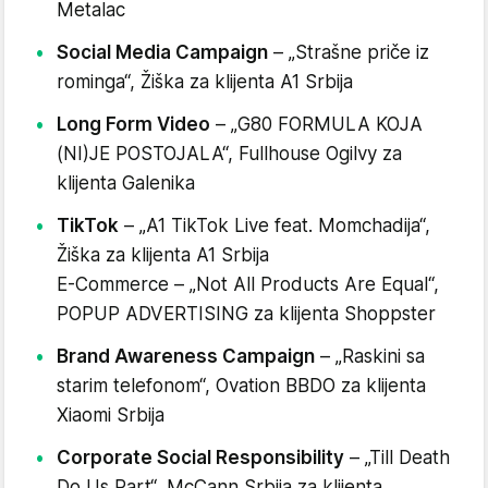
Metalac
Social Media Campaign
– „Strašne priče iz
rominga“, Žiška za klijenta A1 Srbija
Long Form Video
– „G80 FORMULA KOJA
(NI)JE POSTOJALA“, Fullhouse Ogilvy za
klijenta Galenika
TikTok
– „A1 TikTok Live feat. Momchadija“,
Žiška za klijenta A1 Srbija
E-Commerce – „Not All Products Are Equal“,
POPUP ADVERTISING za klijenta Shoppster
Brand Awareness Campaign
– „Raskini sa
starim telefonom“, Ovation BBDO za klijenta
Xiaomi Srbija
Corporate Social Responsibility
– „Till Death
Do Us Part“, McCann Srbija za klijenta