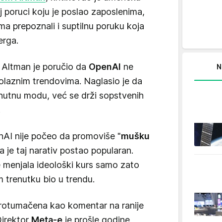
j poruci koju je poslao zaposlenima,
ma prepoznali i suptilnu poruku koja
erga.
 Altman je poručio da
OpenAI
ne
N
olaznim trendovima. Naglasio je da
nutnu modu, već se drži sopstvenih
.
nAI nije počeo da promoviše "
mušku
a je taj narativ postao popularan.
e menjala ideološki kurs samo zato
m trenutku bio u trendu.
rotumačena kao komentar na ranije
Direktor
Meta-e
je prošle godine,