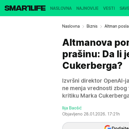
NASLOVNA
NAJNOVIJE
VESTI
SAVE
Naslovna
Biznis
Altman posl
Altmanova por
prašinu: Da li
Cukerberga?
Izvršni direktor OpenAI-
ne menja vrednosti zbog 
kritiku Marka Cukerberga
Ilija Baošić
Objavljeno 28.01.2026. 17:21h
Dodajte