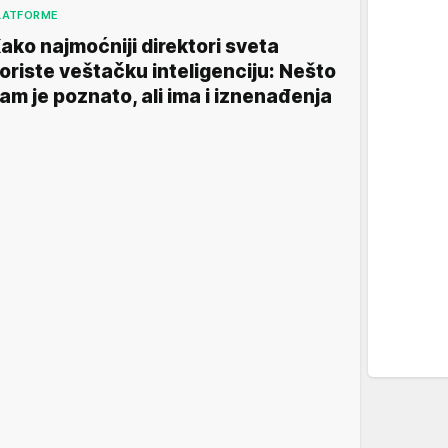
LATFORME
ako najmoćniji direktori sveta
oriste veštačku inteligenciju: Nešto
am je poznato, ali ima i iznenađenja