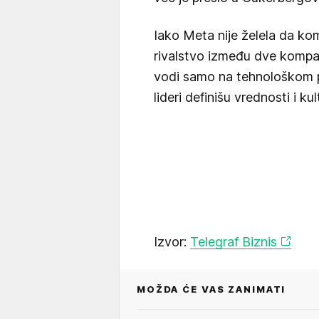
Iako Meta nije želela da ko
rivalstvo između dve kompani
vodi samo na tehnološkom pla
lideri definišu vrednosti i ku
Izvor:
Telegraf Biznis
MOŽDA ĆE VAS ZANIMATI