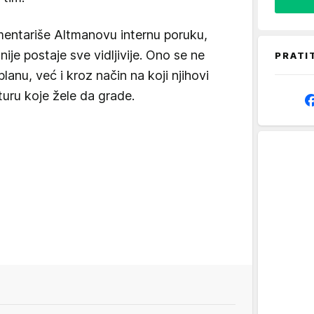
mentariše Altmanovu internu poruku,
je postaje sve vidljivije. Ono se ne
PRATI
nu, već i kroz način na koji njihovi
lturu koje žele da grade.