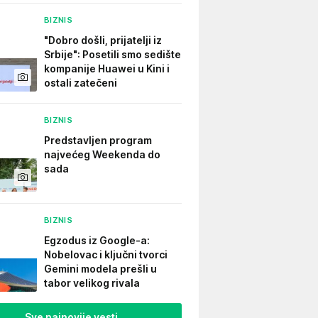
BIZNIS
"Dobro došli, prijatelji iz
Srbije": Posetili smo sedište
kompanije Huawei u Kini i
ostali zatečeni
BIZNIS
Predstavljen program
najvećeg Weekenda do
sada
BIZNIS
Egzodus iz Google-a:
Nobelovac i ključni tvorci
Gemini modela prešli u
tabor velikog rivala
Sve najnovije vesti