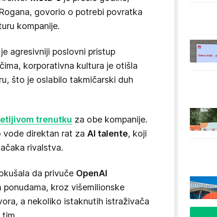
Rogana, govorio o potrebi povratka
turu kompanije.
e agresivniji poslovni pristup
ima, korporativna kultura je otišla
, što je oslabilo takmičarski duh
etljivom trenutku
za obe kompanije.
 vode direktan rat za
AI talente
, koji
tačaka rivalstva.
pokušala da privuče
OpenAI
 ponudama, kroz višemilionske
ora, a nekoliko istaknutih istraživača
 tim.