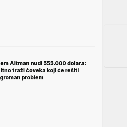
em Altman nudi 555.000 dolara:
itno traži čoveka koji će rešiti
groman problem