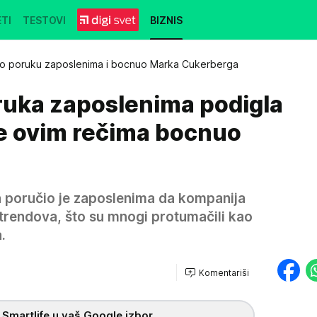
TI
TESTOVI
BIZNIS
ao poruku zaposlenima i bocnuo Marka Cukerberga
uka zaposlenima podigla
 je ovim rečima bocnuo
ja poručio je zaposlenima da kompanija
trendova, što su mnogi protumačili kao
.
Komentariši
 Smartlife u vaš Google izbor