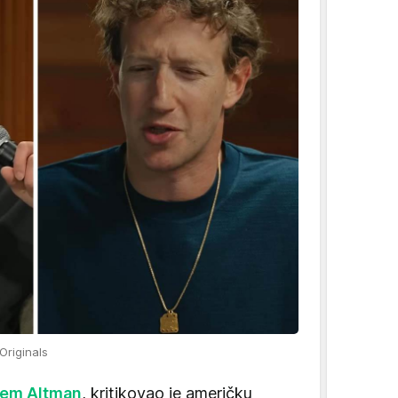
Originals
em Altman
, kritikovao je američku