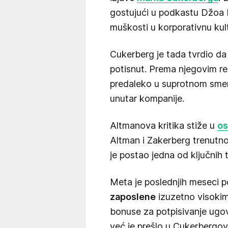
gostujući u podkastu Džoa 
muškosti u korporativnu kul
Cukerberg je tada tvrdio da j
potisnut. Prema njegovim reč
predaleko u suprotnom smeru
unutar kompanije.
Altmanova kritika stiže u
os
Altman i Zakerberg trenutno
je postao jedna od ključnih 
Meta je poslednjih meseci 
zaposlene
izuzetno visokim
bonuse za potpisivanje ugov
već je prešlo u Cukerbergov