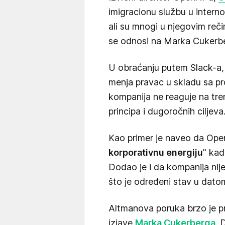
imigracionu službu u interno
ali su mnogi u njegovim reči
se odnosi na Marka Cukerb
U obraćanju putem Slack-a,
menja pravac u skladu sa pr
kompanija ne reaguje na tre
principa i dugoročnih ciljeva
Kao primer je naveo da Ope
korporativnu energiju
" kad
Dodao je i da kompanija nij
što je određeni stav u dato
Altmanova poruka brzo je p
izjave
Marka Cukerberga
. 