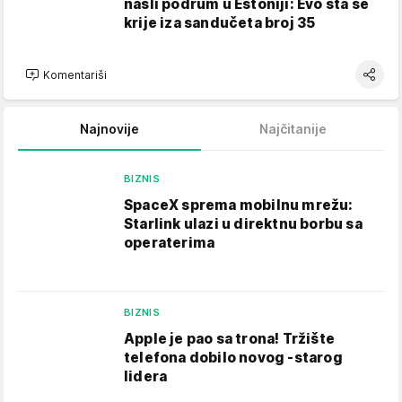
našli podrum u Estoniji: Evo šta se
krije iza sandučeta broj 35
Komentariši
Najnovije
Najčitanije
BIZNIS
SpaceX sprema mobilnu mrežu:
Starlink ulazi u direktnu borbu sa
operaterima
BIZNIS
Apple je pao sa trona! Tržište
telefona dobilo novog -starog
lidera