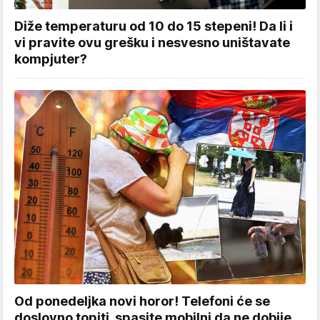
Diže temperaturu od 10 do 15 stepeni! Da li i
vi pravite ovu grešku i nesvesno uništavate
kompjuter?
Od ponedeljka novi horor! Telefoni će se
doslovno topiti, spasite mobilni da ne dobije