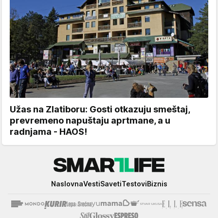
Užas na Zlatiboru: Gosti otkazuju smeštaj,
prevremeno napuštaju aprtmane, a u
radnjama - HAOS!
Smartlife
Naslovna
Vesti
Saveti
Testovi
Biznis