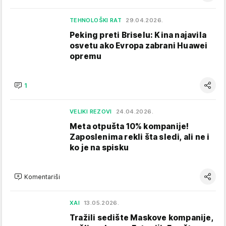
TEHNOLOŠKI RAT
29.04.2026.
Peking preti Briselu: Kina najavila
osvetu ako Evropa zabrani Huawei
opremu
1
VELIKI REZOVI
24.04.2026.
Meta otpušta 10% kompanije!
Zaposlenima rekli šta sledi, ali ne i
ko je na spisku
Komentariši
XAI
13.05.2026.
Tražili sedište Maskove kompanije,