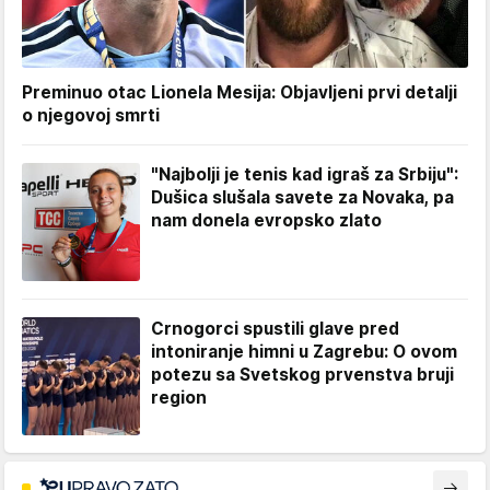
Preminuo otac Lionela Mesija: Objavljeni prvi detalji
o njegovoj smrti
"Najbolji je tenis kad igraš za Srbiju":
Dušica slušala savete za Novaka, pa
nam donela evropsko zlato
Crnogorci spustili glave pred
intoniranje himni u Zagrebu: O ovom
potezu sa Svetskog prvenstva bruji
region