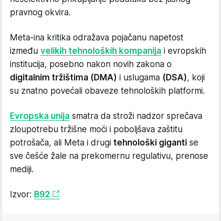
pravnog okvira.
Meta-ina kritika odražava pojačanu napetost
između
velikih tehnoloških kompanija
i evropskih
institucija, posebno nakon novih zakona o
digitalnim tržištima (DMA)
i uslugama
(DSA)
, koji
su znatno povećali obaveze tehnoloških platformi.
Evropska unija
smatra da stroži nadzor sprečava
zloupotrebu tržišne moći i poboljšava zaštitu
potrošača, ali Meta i drugi
tehnološki giganti
se
sve češće žale na prekomernu regulativu, prenose
mediji.
Izvor:
B92