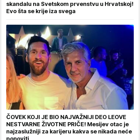
skandalu na Svetskom prvenstvu u Hrvatskoj!
Evo šta se krije iza svega
ČOVEK KOJI JE BIO NAJVAŽNIJI DEO LEOVE
NESTVARNE ŽIVOTNE PRIČE! Mesijev otac je
najzaslužniji za karijeru kakva se nikada neće
ponoviti