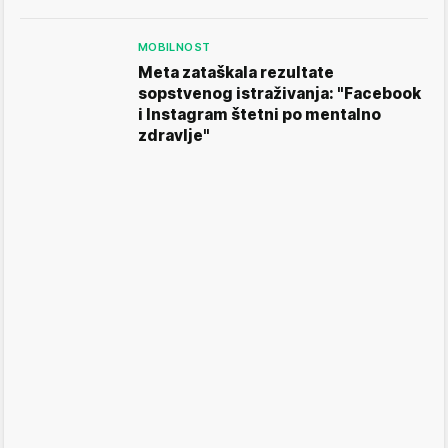
MOBILNOST
Meta zataškala rezultate
sopstvenog istraživanja: "Facebook
i Instagram štetni po mentalno
zdravlje"