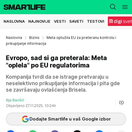
NASLOVNA
NAJNOVIJE
VESTI
SAVETI
TESTOVI
Naslovna
Biznis
Meta optužila EU za preteranu kontrolu i
prikupljanje informacija
Evropo, sad si ga preterala: Meta
"oplela" po EU regulatorima
Kompanija tvrdi da se istrage pretvaraju u
neselektivno prikupljanje informacija i pita gde
se završavaju ovlašćenja Brisela.
Ilija Baošić
Objavljeno 27.11.2025. 10:24h
Dodajte Smartlife u vaš Google izbor