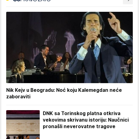
Nik Kejv u Beogradu: Noć koju Kalemegdan neće
zaboraviti
DNK sa Torinskog platna otkriva
vekovima skrivanu istoriju: Naučnici
pronašli neverovatne tragove