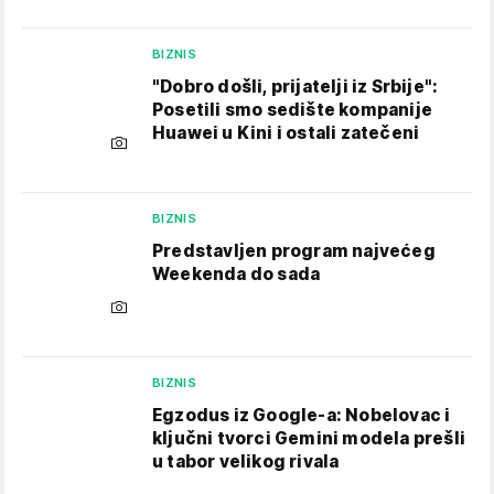
BIZNIS
"Dobro došli, prijatelji iz Srbije":
Posetili smo sedište kompanije
Huawei u Kini i ostali zatečeni
BIZNIS
Predstavljen program najvećeg
Weekenda do sada
BIZNIS
Egzodus iz Google-a: Nobelovac i
ključni tvorci Gemini modela prešli
u tabor velikog rivala