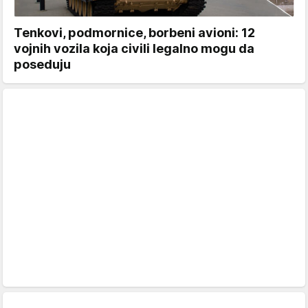
Tenkovi, podmornice, borbeni avioni: 12
vojnih vozila koja civili legalno mogu da
poseduju