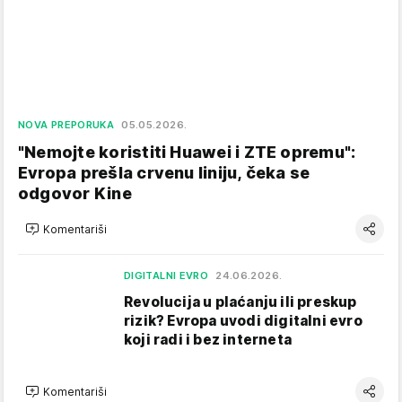
NOVA PREPORUKA
05.05.2026.
"Nemojte koristiti Huawei i ZTE opremu":
Evropa prešla crvenu liniju, čeka se
odgovor Kine
Komentariši
DIGITALNI EVRO
24.06.2026.
Revolucija u plaćanju ili preskup
rizik? Evropa uvodi digitalni evro
koji radi i bez interneta
Komentariši