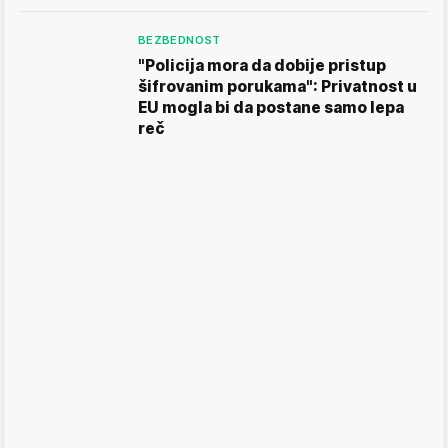
BEZBEDNOST
"Policija mora da dobije pristup
šifrovanim porukama": Privatnost u
EU mogla bi da postane samo lepa
reč