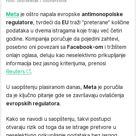
Foto: Skorzewiak / Shutterstock
Meta
je oštro napala evropske
antimonopolske
regulatore
, tvrdeći da
EU
traži “preterane” količine
podataka u dvema istragama koje traju već četiri
godine. Kompanija poručuje da pojedini zahtevi,
posebno oni povezani sa
Facebook-om
i tržištem
onlajn oglasa, deluju kao neselektivno prikupljanje
informacija bez jasnog kriterijuma, prenosi
Reuters
.
U saopštenju plasiranom danas,
Meta
je poručila
da je ključno pitanje gde se završavaju ovlašćenja
evropskih regulatora
.
Kako se navodi u saopštenju, takvi postupci
otvaraju rizik od toga da se istrage pretvore u
neselektivno prikupljanje podataka bez jasnog