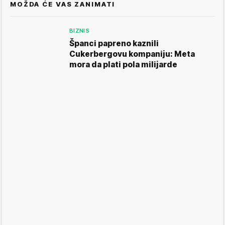
MOŽDA ĆE VAS ZANIMATI
BIZNIS
Španci papreno kaznili
Cukerbergovu kompaniju: Meta
mora da plati pola milijarde