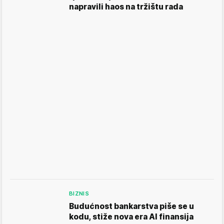
napravili haos na tržištu rada
BIZNIS
Budućnost bankarstva piše se u
kodu, stiže nova era AI finansija