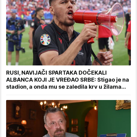
RUSI, NAVIJAČI SPARTAKA DOČEKALI
ALBANCA KOJI JE VREĐAO SRBE: Stigao je na
stadion, a onda mu se zaledila krv u žilama...