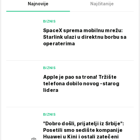
Najnovije
Najčitanije
BIZNIS
SpaceX sprema mobilnu mrežu:
Starlink ulazi u direktnu borbu sa
operaterima
BIZNIS
Apple je pao sa trona! Tržište
telefona dobilo novog -starog
lidera
BIZNIS
"Dobro došli, prijatelji iz Srbije":
Posetili smo sedište kompanije
Huawei u Kini i ostali zatečeni