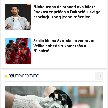
"Neko treba da otpusti ove idiote":
Podkaster pričao o Đokoviću, svi ga
prozivaju zbog jedne rečenice
Srbija ide na Svetsko prvenstvo:
Velika pobeda rukometaša u
"Pioniru"