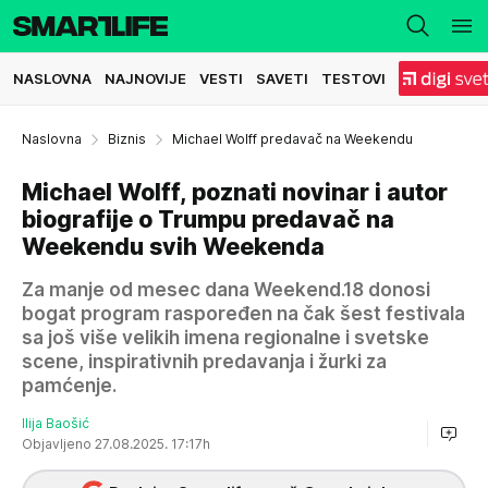
NASLOVNA
NAJNOVIJE
VESTI
SAVETI
TESTOVI
Naslovna
Biznis
Michael Wolff predavač na Weekendu
Michael Wolff, poznati novinar i autor
biografije o Trumpu predavač na
Weekendu svih Weekenda
Za manje od mesec dana Weekend.18 donosi
bogat program raspoređen na čak šest festivala
sa još više velikih imena regionalne i svetske
scene, inspirativnih predavanja i žurki za
pamćenje.
Ilija Baošić
Objavljeno 27.08.2025. 17:17h