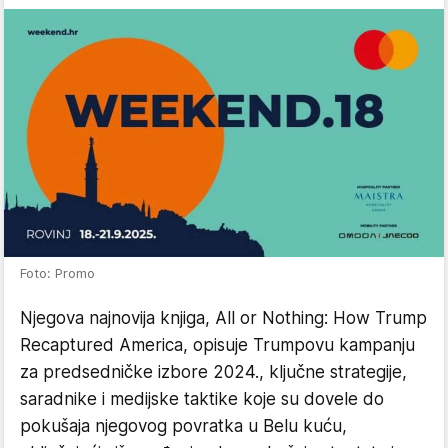
Foto: Promo
Njegova najnovija knjiga, All or Nothing: How Trump
Recaptured America, opisuje Trumpovu kampanju
za predsedničke izbore 2024., ključne strategije,
saradnike i medijske taktike koje su dovele do
pokušaja njegovog povratka u Belu kuću,