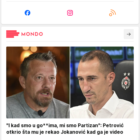
"I kad smo u go**ima, mi smo Partizan": Petrović
otkrio šta mu je rekao Jokanović kad ga je video