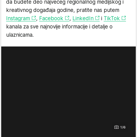
da budete deo najvećeg regionalnog medijskog i
kreativnog događaja godine, pratite nas putem
Instagram
,
Facebook
,
LinkedIn
i
TikTok
kanala za sve najnovije informacije i detalje o
ulaznicama.
1/6