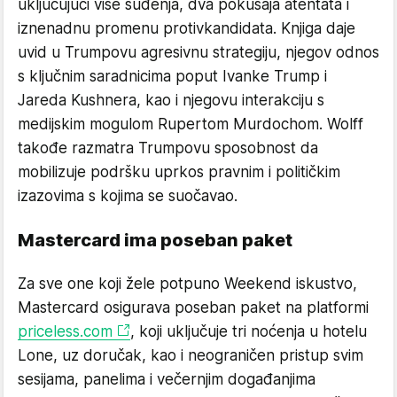
uključujući više suđenja, dva pokušaja atentata i
iznenadnu promenu protivkandidata. Knjiga daje
uvid u Trumpovu agresivnu strategiju, njegov odnos
s ključnim saradnicima poput Ivanke Trump i
Jareda Kushnera, kao i njegovu interakciju s
medijskim mogulom Rupertom Murdochom. Wolff
takođe razmatra Trumpovu sposobnost da
mobilizuje podršku uprkos pravnim i političkim
izazovima s kojima se suočavao.
Mastercard ima poseban paket
Za sve one koji žele potpuno Weekend iskustvo,
Mastercard osigurava poseban paket na platformi
priceless.com
, koji uključuje tri noćenja u hotelu
Lone, uz doručak, kao i neograničen pristup svim
sesijama, panelima i večernjim događanjima