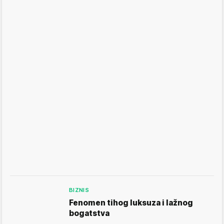
BIZNIS
Fenomen tihog luksuza i lažnog
bogatstva