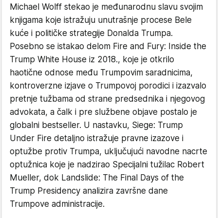
Michael Wolff stekao je međunarodnu slavu svojim
knjigama koje istražuju unutrašnje procese Bele
kuće i političke strategije Donalda Trumpa.
Posebno se istakao delom Fire and Fury: Inside the
Trump White House iz 2018., koje je otkrilo
haotične odnose među Trumpovim saradnicima,
kontroverzne izjave o Trumpovoj porodici i izazvalo
pretnje tužbama od strane predsednika i njegovog
advokata, a čalk i pre službene objave postalo je
globalni bestseller. U nastavku, Siege: Trump
Under Fire detaljno istražuje pravne izazove i
optužbe protiv Trumpa, uključujući navodne nacrte
optužnica koje je nadzirao Specijalni tužilac Robert
Mueller, dok Landslide: The Final Days of the
Trump Presidency analizira završne dane
Trumpove administracije.