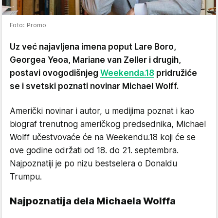
Foto: Promo
Uz već najavljena imena poput Lare Boro,
Georgea Yeoa, Mariane van Zeller i drugih,
postavi ovogodišnjeg
Weekenda.18
pridružiće
se i svetski poznati novinar Michael Wolff.
Američki novinar i autor, u medijima poznat i kao
biograf trenutnog američkog predsednika, Michael
Wolff učestvovaće će na Weekendu.18 koji će se
ove godine održati od 18. do 21. septembra.
Najpoznatiji je po nizu bestselera o Donaldu
Trumpu.
Najpoznatija dela Michaela Wolffa