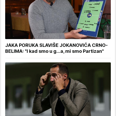
JAKA PORUKA SLAVIŠE JOKANOVIĆA CRNO-
BELIMA: "I kad smo u g...a, mi smo Partizan"