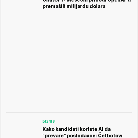
premašili milijardu dolara
BIZNIS
Kako kandidati koriste AI da
"prevare" poslodavce: Četbotovi