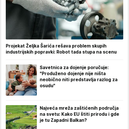
Projekat Željka Šarića rešava problem skupih
industrijskih popravki: Robot tada stupa na scenu
Savetnica za dojenje poručuje:
"Produženo dojenje nije ništa
neobično niti predstavlja razlog za
osudu"
Najveća mreža zaštićenih područja
na svetu: Kako EU štiti prirodu i gde
je tu Zapadni Balkan?