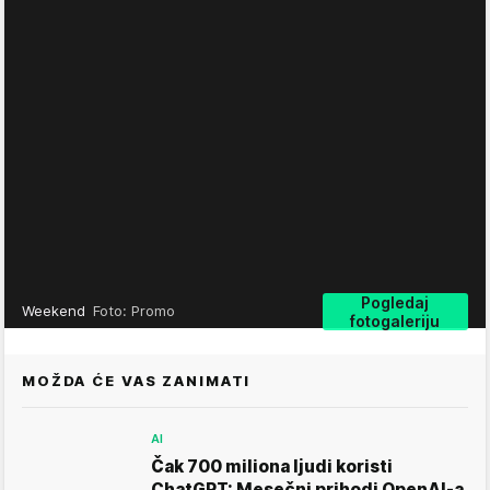
Pogledaj
Weekend
Foto: Promo
fotogaleriju
MOŽDA ĆE VAS ZANIMATI
AI
Čak 700 miliona ljudi koristi
ChatGPT: Mesečni prihodi OpenAI-a