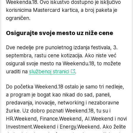
Weekenda.18. Ovo iskustvo dostupno je isključivo
korisnicima Mastercard kartica, a broj paketa je
ograničen.
Osigurajte svoje mesto uz niže cene
Dve nedelje pre punoletnog izdanja festivala, 3.
septembra, rastu cene kotizacija. Ako niste već
osigurali svoje mesto na Weekendu.18, to možete
uraditi na
službenoj stranici
.
Do početka Weekend.18 ostalo je samo tri nedleje,
a program je bogat kao nikad do sad, paneli,
predavanja, inovacije, networking i nezaboravne
žurke. Uz dobro poznati Weekend.18, tu su i
HR.Weekend, Finance.Weekend, AI.Weekend i novi
Investment.Weekend i Energy.Weekend. Ako želite