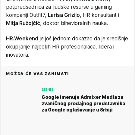
potpredsednica za ljudske resurse u gaming
kompaniji Outfit7,
Larisa Grizilo
, HR konsultant i
Mitja Ružojčić
, doktor bihevioralnih nauka.
HR.Weekend
je još jednom dokazao da je središnje
okupljanje najboljih HR profesionalaca, lidera i
inovatora.
MOŽDA ĆE VAS ZANIMATI
BIZNIS
Google imenuje Admixer Media za
zvaničnog prodajnog predstavnika
za Google oglašavanje u Srbiji