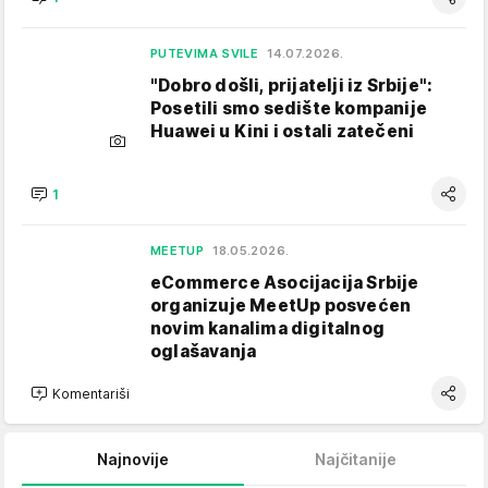
PUTEVIMA SVILE
14.07.2026.
"Dobro došli, prijatelji iz Srbije":
Posetili smo sedište kompanije
Huawei u Kini i ostali zatečeni
1
MEETUP
18.05.2026.
eCommerce Asocijacija Srbije
organizuje MeetUp posvećen
novim kanalima digitalnog
oglašavanja
Komentariši
Najnovije
Najčitanije