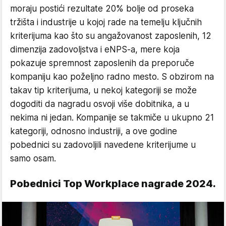
moraju postići rezultate 20% bolje od proseka
tržišta i industrije u kojoj rade na temelju ključnih
kriterijuma kao što su angažovanost zaposlenih, 12
dimenzija zadovoljstva i eNPS-a, mere koja
pokazuje spremnost zaposlenih da preporuče
kompaniju kao poželjno radno mesto. S obzirom na
takav tip kriterijuma, u nekoj kategoriji se može
dogoditi da nagradu osvoji više dobitnika, a u
nekima ni jedan. Kompanije se takmiče u ukupno 21
kategoriji, odnosno industriji, a ove godine
pobednici su zadovoljili navedene kriterijume u
samo osam.
Pobednici Top Workplace nagrade 2024.