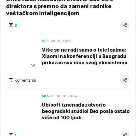
direktora spremno da zameni radnike
veštačkom inteligencijom
2
IOT
20.05.2026.
Više se ne radi samo o telefonima:
Xiaomi na konferenciji u Beogradu
prikazao svu moć svog ekosistema
Komentariši
KRAJ!?
10.06.2026.
Ubisoft iznenada zatvorio
beogradski studio! Bez posla ostalo
više od 100 ljudi
1