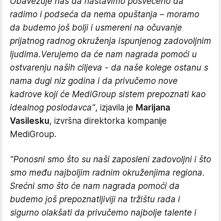
Obavezuje nas da nastavimo posvećeno da
radimo i podseća da nema opuštanja – moramo
da budemo još bolji i usmereni na očuvanje
prijatnog radnog okruženja ispunjenog zadovoljnim
ljudima.Verujemo da će nam nagrada pomoći u
ostvarenju naših ciljeva - da naše kolege ostanu s
nama dugi niz godina i da privučemo nove
kadrove koji će MediGroup sistem prepoznati kao
idealnog poslodavca"
, izjavila je
Marijana
Vasilesku
, izvršna direktorka kompanije
MediGroup.
"Ponosni smo što su naši zaposleni zadovoljni i što
smo među najboljim radnim okruženjima regiona.
Srećni smo što će nam nagrada pomoći da
budemo još prepoznatljiviji na tržištu rada i
sigurno olakšati da privučemo najbolje talente i