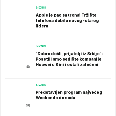
BIZNIS
Apple je pao sa trona! Tržište
telefona dobilo novog -starog
lidera
BIZNIS
"Dobro došli, prijatelji iz Srbije":
Posetili smo sedište kompanije
Huawei u Kini i ostali zatečeni
BIZNIS
Predstavljen program najvećeg
Weekenda do sada