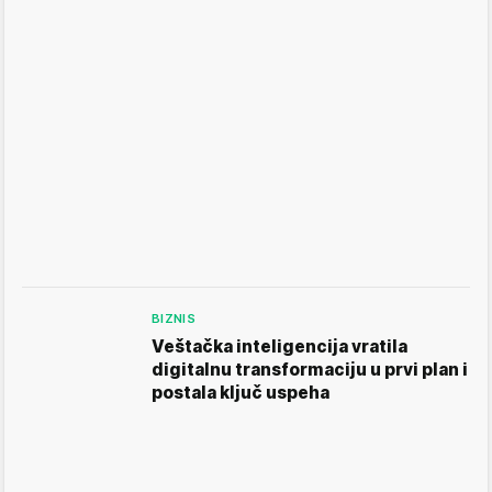
BIZNIS
Veštačka inteligencija vratila
digitalnu transformaciju u prvi plan i
postala ključ uspeha