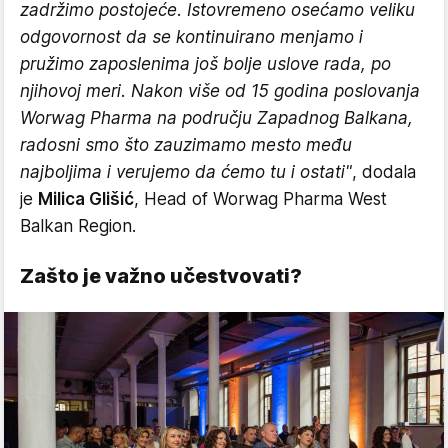
zadržimo postojeće. Istovremeno osećamo veliku
odgovornost da se kontinuirano menjamo i
pružimo zaposlenima još bolje uslove rada, po
njihovoj meri. Nakon više od 15 godina poslovanja
Worwag Pharma na području Zapadnog Balkana,
radosni smo što zauzimamo mesto među
najboljima i verujemo da ćemo tu i ostati"
, dodala
je
Milica Glišić
, Head of Worwag Pharma West
Balkan Region.
Zašto je važno učestvovati?