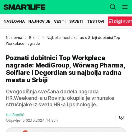
NASLOVNA
NAJNOVIJE
VESTI
SAVETI
TESTOVI
Naslovna
Biznis
Najbolja mesta za rad u Srbiji dobitnici Top
Workplace nagrade
Poznati dobitnici Top Workplace
nagrade: MediGroup, Wörwag Pharma,
Solflare i Degordian su najbolja radna
mesta u Srbiji
Ovogodišnja svečana dodela nagrada
HR.Weekend-a u Rovinju okupila je vrhunske
stručnjake iz sveta HR-a i psihologije.
Ilija Baošić
Objavljeno 02.10.2024. 14:35h