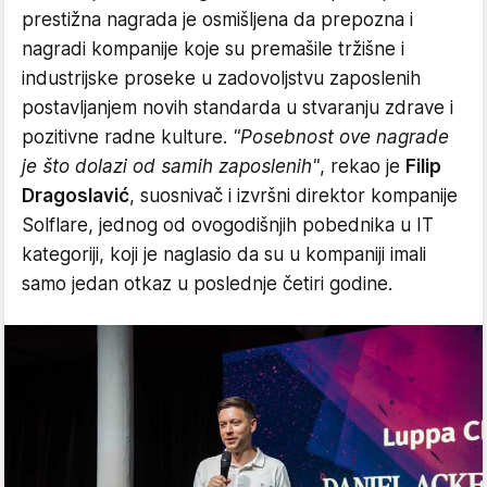
prestižna nagrada je osmišljena da prepozna i
nagradi kompanije koje su premašile tržišne i
industrijske proseke u zadovoljstvu zaposlenih
postavljanjem novih standarda u stvaranju zdrave i
pozitivne radne kulture.
"Posebnost ove nagrade
je što dolazi od samih zaposlenih"
, rekao je
Filip
Dragoslavić
, suosnivač i izvršni direktor kompanije
Solflare, jednog od ovogodišnjih pobednika u IT
kategoriji, koji je naglasio da su u kompaniji imali
samo jedan otkaz u poslednje četiri godine.