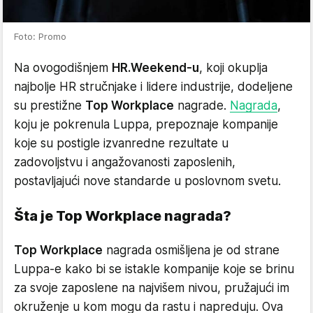
Foto: Promo
Na ovogodišnjem
HR.Weekend-u
, koji okuplja
najbolje HR stručnjake i lidere industrije, dodeljene
su prestižne
Top Workplace
nagrade.
Nagrada
,
koju je pokrenula Luppa, prepoznaje kompanije
koje su postigle izvanredne rezultate u
zadovoljstvu i angažovanosti zaposlenih,
postavljajući nove standarde u poslovnom svetu.
Šta je Top Workplace nagrada?
Top Workplace
nagrada osmišljena je od strane
Luppa-e kako bi se istakle kompanije koje se brinu
za svoje zaposlene na najvišem nivou, pružajući im
okruženje u kom mogu da rastu i napreduju. Ova