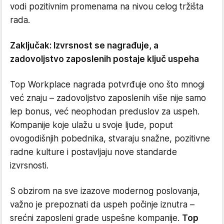
vodi pozitivnim promenama na nivou celog tržišta
rada.
Zaključak: Izvrsnost se nagrađuje, a
zadovoljstvo zaposlenih postaje ključ uspeha
Top Workplace nagrada potvrđuje ono što mnogi
već znaju – zadovoljstvo zaposlenih više nije samo
lep bonus, već neophodan preduslov za uspeh.
Kompanije koje ulažu u svoje ljude, poput
ovogodišnjih pobednika, stvaraju snažne, pozitivne
radne kulture i postavljaju nove standarde
izvrsnosti.
S obzirom na sve izazove modernog poslovanja,
važno je prepoznati da uspeh počinje iznutra –
srećni zaposleni grade uspešne kompanije.
Top