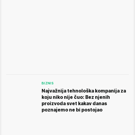
BIZNIS
Najvažnija tehnološka kompanija za
koju niko nije čuo: Bez njenih
proizvoda svet kakav danas
poznajemo ne bi postojao