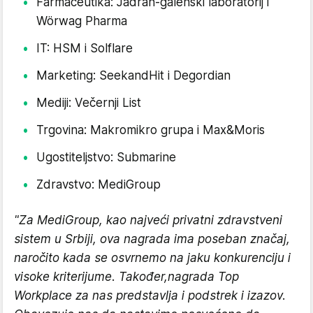
Farmaceutika: Jadran-galenski laboratorij i
Wörwag Pharma
IT: HSM i Solflare
Marketing: SeekandHit i Degordian
Mediji: Večernji List
Trgovina: Makromikro grupa i Max&Moris
Ugostiteljstvo: Submarine
Zdravstvo: MediGroup
"Za MediGroup, kao najveći privatni zdravstveni
sistem u Srbiji, ova nagrada ima poseban značaj,
naročito kada se osvrnemo na jaku konkurenciju i
visoke kriterijume. Također,nagrada Top
Workplace za nas predstavlja i podstrek i izazov.