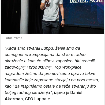
Foto: Promo
"Kada smo stvarali Luppu, želeli smo da
pomognemo kompanijama da stvore radno
okruženje u kom će njihovi zaposleni biti srećniji,
zadovoljniji i produktivniji. Top Workplace
nagradom želimo da promovišemo upravo takve
kompanije koje zaposlene stavljaju na prvo mesto,
kao i da inspirišemo ostale da teže stvaranju što
boljeg radnog okruženja"
, izjavio je
Daniel
Akerman
, CEO Luppa-e.