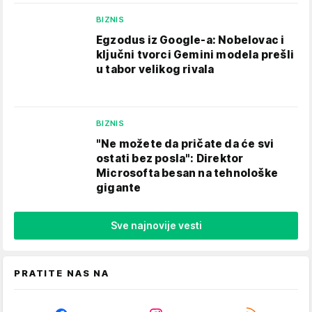
BIZNIS
Egzodus iz Google-a: Nobelovac i
ključni tvorci Gemini modela prešli
u tabor velikog rivala
BIZNIS
"Ne možete da pričate da će svi
ostati bez posla": Direktor
Microsofta besan na tehnološke
gigante
Sve najnovije vesti
PRATITE NAS NA