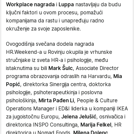
Workplace nagrada
i
Luppa
nastavljaju da budu
ključni faktori u ovom procesu, pomažući
kompanijama da rastu i unapređuju radno
okruženje za svoje zaposlenike.
Ovogodišnja svečana dodela nagrada
HR.Weekend-a u Rovinju okupila je vrhunske
stručnjake iz sveta HR-a i psihologije, među
istaknutima su bili
Mark Šulc
, Associate Director
programa obrazovanja odraslih na Harvardu,
Mia
Popić
, direktorka Sinergija centra, doktorka
psihologije, psihoterapeutkinja i poslovna
psihološkinja,
Mirta Pađen Li
, People & Culture
Operations Manager i ED&I liderka u kompaniji IKEA
za jugoistočnu Europu,
Jelena Jelušić
, osnivačica i
direktorica INSPO Consultinga,
Marija Felkel
, HR
direktorica u Nomad Foods,
Milena Dolenc
,