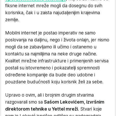
fiksne internet mreže mogli da dosegnu do svih
korisnika, čak i u zaista najudaljenijim krajevima
zemlje.
Mobilni internet je postao imperativ ne samo
poslovanja na daljinu, nego i života onlajn, jer nismo
mogli da se zabavljamo ili učimo i ostanemo u
kontaktu sa najmilijima na neke druge načine.
Kvalitet mrežne infrastrukture i primenjenih servisa
postali su istovremeno i pokazatelji spremnosti
određene kompanije da bude deo udobne i
pouzdane budućnosti koju korisnik želi za sebe.
Upravo o ovim, ali i brojnim drugim stvarima
razgovarali smo sa
Sašom Lekovićem, izvršnim
direktorom tehnike u Yettel mreži
. Stvari koje
nam je Leković ispričao odlična su nadogradnja