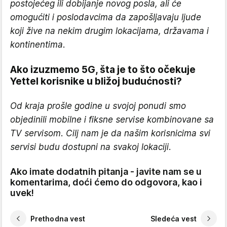
postojećeg ili dobijanje novog posla, ali će
omogućiti i poslodavcima da zapošljavaju ljude
koji žive na nekim drugim lokacijama, državama i
kontinentima
.
Ako izuzmemo 5G, šta je to što očekuje
Yettel korisnike u bližoj budućnosti?
Od kraja prošle godine u svojoj ponudi smo
objedinili mobilne i fiksne servise kombinovane sa
TV servisom. Cilj nam je da našim korisnicima svi
servisi budu dostupni na svakoj lokaciji
.
Ako imate dodatnih pitanja - javite nam se u
komentarima, doći ćemo do odgovora, kao i
uvek!
Prethodna vest
Sledeća vest