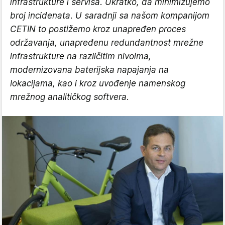
infrastrukture i servisa. Ukratko, da minimizujemo
broj incidenata. U saradnji sa našom kompanijom
CETIN to postižemo kroz unapređen proces
održavanja, unapređenu redundantnost mrežne
infrastrukture na različitim nivoima,
modernizovana baterijska napajanja na
lokacijama, kao i kroz uvođenje namenskog
mrežnog analitičkog softvera
.