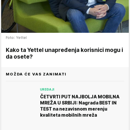
Foto: Yettel
Kako ta Yettel unapređenja korisnici mogu i
da osete?
MOŽDA ĆE VAS ZANIMATI
UREĐAJI
ČETVRTI PUT NAJBOLJA MOBILNA
MREŽA U SRBIJI: Nagrada BEST IN
TEST na nezavisnom merenju
kvaliteta mobilnih mreža