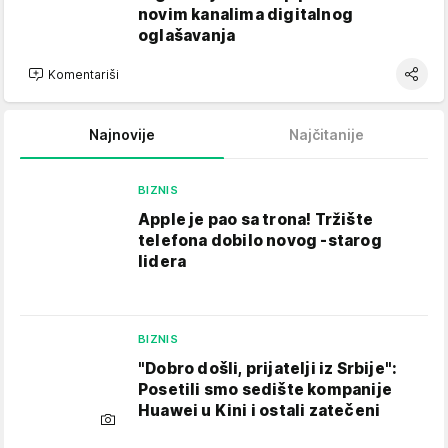
novim kanalima digitalnog
oglašavanja
Komentariši
Najnovije
Najčitanije
BIZNIS
Apple je pao sa trona! Tržište
telefona dobilo novog -starog
lidera
BIZNIS
"Dobro došli, prijatelji iz Srbije":
Posetili smo sedište kompanije
Huawei u Kini i ostali zatečeni