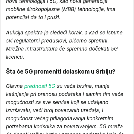
nova tehnologija i 5G, kao nova generacija
mobilne širokopojasne (MBB) tehnologije, ima
potencijal da to i pruži.
Aukcija spektra je sledeći korak, a kad se ispune
svi regulatorni preduslovi, bićemo spremni.
Mrežna infrastruktura će spremno dočekati 5G
licencu
.
Šta će 5G promeniti dolaskom u Srbiju?
Glavne
prednosti 5G
su veća brzina, manje
kašnjenje pri prenosu podataka i samim tim veće
mogućnosti za sve servise koji se udaljeno
izvršavaju, veći broj povezanih uređaja, i
mogućnost većeg prilagođavanja konkretnim
potrebama korisnika za povezivanjem. 5G mreža