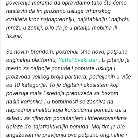
poverenje moramo da opravdamo tako što ćemo
nastaviti da im pružamo usluge vrhunskog
kvaliteta kroz najnapredniju, najstabilniju i najbržu
mrežu u zemlji, bilo da je u pitanju mobilna ili
fiksna.
Sa novim brendom, pokrenuli smo novu, potpuno
originalnu platformu,
Yettel Svaki dan
. U pitanju je
mesto za najbolje ponude i popuste usluga i
proizvoda velikog broja partnera, podeljenih u više
od 10 kategorija. To je digitalni ekosistem koji
povezuje mala i srednja preduzeća sa bazom
naših korisnika i u potpunosti se zasniva na
naprednoj analitici koja korisnicima pomaže da u
skladu sa njihovim ponašanjem i interesovanjima
dolaze do najatraktivnijih ponuda. Moj tim je bio
angažovan na pravljenju ove potpuno originalne i