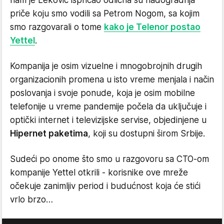
priče koju smo vodili sa Petrom Nogom, sa kojim
smo razgovarali o tome
kako je Telenor postao
Yettel
.
Kompanija je osim vizuelne i mnogobrojnih drugih
organizacionih promena u isto vreme menjala i način
poslovanja i svoje ponude, koja je osim mobilne
telefonije u vreme pandemije počela da uključuje i
optički internet i televizijske servise, objedinjene u
Hipernet paketima
, koji su dostupni širom Srbije.
Sudeći po onome što smo u razgovoru sa CTO-om
kompanije Yettel otkrili - korisnike ove mreže
očekuje zanimljiv period i budućnost koja će stići
vrlo brzo…