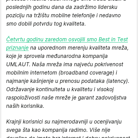
poslednjih godinu dana da zadržimo lidersku
poziciju na tržištu mobilne telefonije i nedavno
smo dobili potvrdu tog kvaliteta.
Četvrtu godinu zaredom osvojili smo Best in Test
priznanje
na uporednom merenju kvaliteta mreža,
koje je sprovela međunarodna kompanija
UMLAUT. Naša mreža ima najveću pokrivenost
mobilnim internetom (broadband coverage) i
najmanje kašnjenje u prenosu podataka (latency).
Održavanje kontinuiteta u kvalitetu i visokoj
raspoloživosti naše mreže je garant zadovoljstva
naših korisnika.
Krajnji korisnici su najmerodavniji u ocenjivanju
svega šta kao kompanija radimo. Više nije