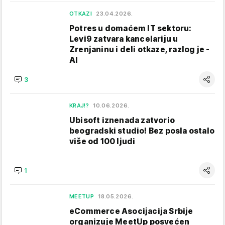
OTKAZI
23.04.2026.
Potres u domaćem IT sektoru:
Levi9 zatvara kancelariju u
Zrenjaninu i deli otkaze, razlog je -
AI
3
KRAJ!?
10.06.2026.
Ubisoft iznenada zatvorio
beogradski studio! Bez posla ostalo
više od 100 ljudi
1
MEETUP
18.05.2026.
eCommerce Asocijacija Srbije
organizuje MeetUp posvećen