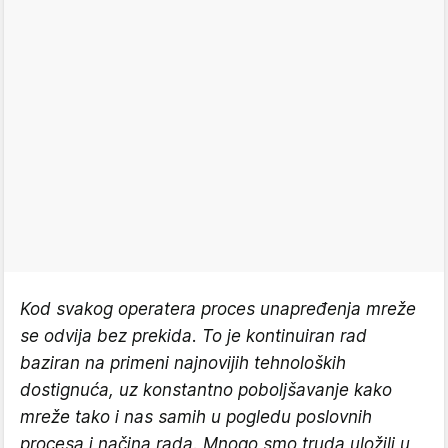
Kod svakog operatera proces unapređenja mreže
se odvija bez prekida. To je kontinuiran rad
baziran na primeni najnovijih tehnoloških
dostignuća, uz konstantno poboljšavanje kako
mreže tako i nas samih u pogledu poslovnih
procesa i načina rada. Mnogo smo truda uložili u