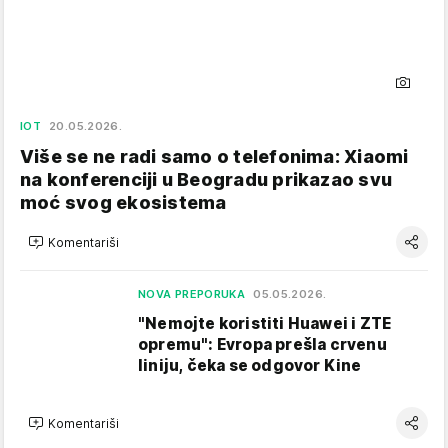
IOT
20.05.2026.
Više se ne radi samo o telefonima: Xiaomi
na konferenciji u Beogradu prikazao svu
moć svog ekosistema
Komentariši
NOVA PREPORUKA
05.05.2026.
"Nemojte koristiti Huawei i ZTE
opremu": Evropa prešla crvenu
liniju, čeka se odgovor Kine
Komentariši