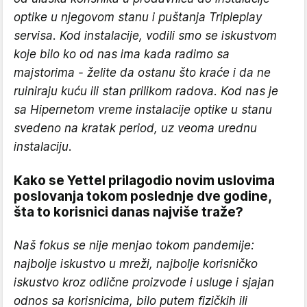
optike u njegovom stanu i puštanja Tripleplay
servisa. Kod instalacije, vodili smo se iskustvom
koje bilo ko od nas ima kada radimo sa
majstorima - želite da ostanu što kraće i da ne
ruiniraju kuću ili stan prilikom radova. Kod nas je
sa Hipernetom vreme instalacije optike u stanu
svedeno na kratak period, uz veoma urednu
instalaciju
.
Kako se Yettel prilagodio novim uslovima
poslovanja tokom poslednje dve godine,
šta to korisnici danas najviše traže?
Naš fokus se nije menjao tokom pandemije:
najbolje iskustvo u mreži, najbolje korisničko
iskustvo kroz odlične proizvode i usluge i sjajan
odnos sa korisnicima, bilo putem fizičkih ili