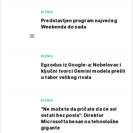
BIZNIS
Predstavljen program najvećeg
Weekenda do sada
BIZNIS
Egzodus iz Google-a: Nobelovac i
ključni tvorci Gemini modela prešli
u tabor velikog rivala
BIZNIS
"Ne možete da pričate da će svi
ostati bez posla": Direktor
Microsofta besan na tehnološke
gigante