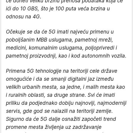
će doneti veliku brzinu prenosa podataka koja će
ići do 10 GBS, što je 100 puta veća brzina u
odnosu na 4G.
Očekuje se da će 5G imati najveću primenu u
poboljšanim MBB uslugama, pametnoj mreži,
medicini, komunalnim uslugama, poljoprivredi i
pametnoj proizvodnji, kao i kod autonomnih vozila.
Primena 5G tehnologije na teritoriji cele države
omogućiće i da se smanji digitalni jaz između
velikih urbanih mesta, sa jedne, i malih mesta kao
i ruralnih oblasti, sa druge strane. Svi će imati
priliku da podjednako dobiju najnoviji, najmoderniji
servis, gde god se nalazili na teritoriji zemlje.
Sigurno da će 5G dalje osnažiti započeti trend
promene mesta življenja uz zadržavanje