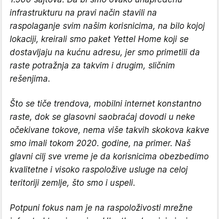
infrastrukturu na pravi način stavili na
raspolaganje svim našim korisnicima, na bilo kojoj
lokaciji, kreirali smo paket Yettel Home koji se
dostavljaju na kućnu adresu, jer smo primetili da
raste potražnja za takvim i drugim, sličnim
rešenjima.
Što se tiče trendova, mobilni internet konstantno
raste, dok se glasovni saobraćaj dovodi u neke
očekivane tokove, nema više takvih skokova kakve
smo imali tokom 2020. godine, na primer. Naš
glavni cilj sve vreme je da korisnicima obezbedimo
kvalitetne i visoko raspoložive usluge na celoj
teritoriji zemlje, što smo i uspeli.
Potpuni fokus nam je na raspoloživosti mrežne