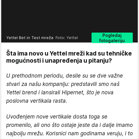
Pogledaj
Yettel Bet in Test mreža
Foto: Yettel
fotogaleriju
Šta ima novo u Yettel mreži kad su tehničke
mogućnosti i unapređenja u pitanju?
U prethodnom periodu, desile su se dve važne
stvari za našu kompaniju: predstavili smo naš
Yettel brend i lansirali Hipernet, što je nova
poslovna vertikala rasta.
Uvođenjem nove vertikale dosta toga se
promenilo, ali ono što ostaje jeste da i dalje imamo
najbolju mrežu. Korisnici nam godinama veruju, i to