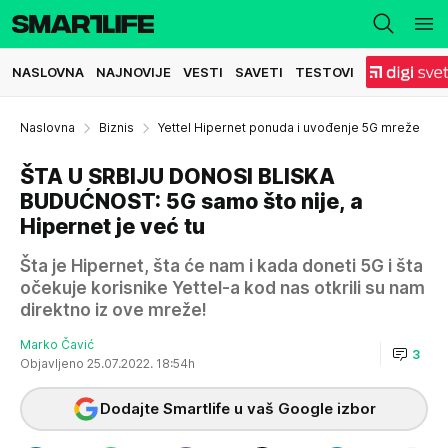
NASLOVNA
NAJNOVIJE
VESTI
SAVETI
TESTOVI
Naslovna
Biznis
Yettel Hipernet ponuda i uvođenje 5G mreže
ŠTA U SRBIJU DONOSI BLISKA
BUDUĆNOST: 5G samo što nije, a
Hipernet je već tu
Šta je Hipernet, šta će nam i kada doneti 5G i šta
očekuje korisnike Yettel-a kod nas otkrili su nam
direktno iz ove mreže!
Marko Čavić
3
Objavljeno 25.07.2022. 18:54h
Dodajte Smartlife u vaš Google izbor