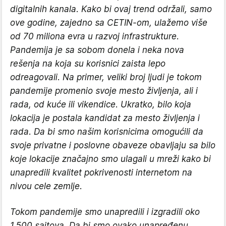
digitalnih kanala. Kako bi ovaj trend održali, samo
ove godine, zajedno sa CETIN-om, ulažemo više
od 70 miliona evra u razvoj infrastrukture.
Pandemija je sa sobom donela i neka nova
rešenja na koja su korisnici zaista lepo
odreagovali. Na primer, veliki broj ljudi je tokom
pandemije promenio svoje mesto življenja, ali i
rada, od kuće ili vikendice. Ukratko, bilo koja
lokacija je postala kandidat za mesto življenja i
rada. Da bi smo našim korisnicima omogućili da
svoje privatne i poslovne obaveze obavljaju sa bilo
koje lokacije značajno smo ulagali u mreži kako bi
unapredili kvalitet pokrivenosti internetom na
nivou cele zemlje.
Tokom pandemije smo unapredili i izgradili oko
1.500 sajtova. Da bi smo ovako unapređenu