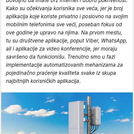
dovoljno da imate brz internet i dobru pokrivenost.
Kako su očekivanja korisnika sve veća, jer je broj
aplikacija koje koriste privatno i poslovno na svojim
mobilnim telefonima sve veći, poseban fokus od
ove godine je upravo na njima. Na prvom mestu,
tu su društvene aplikacije, poput Viber, WhatsApp,
ali i aplikacije za video konferencije, jer moraju
savršeno da funkcionišu. Trenutno smo u fazi
implementacije automatizovanih mehanizama za
pojedinačno praćenje kvaliteta svake iz skupa
najbitnijih korisničkih aplikacija.