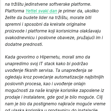
na tržištu jedinstvene softverske platforme.
Platforma
Yettel svaki dan
je primer da, ukoliko
želite da budete lider na tržištu, morate biti
spremni i sposobni da kreirate originalne
proizvode i platforme koji korisnicima olakšavaju
svakodnevnicu i poslovne obaveze, pružajući im i
dodatne prednosti.
Kada govorimo o Hipernetu, morali smo da
unapredimo svoj IT stack kako bi podržao
uvođenje fiksnih servisa. Ta unapređenja se
ogledaju kroz povećanje automatizacije najbitnijih
poslovnih procesa, kao i uvođenje onlajn
mogućnosti za naše krajnje korisnike zaposlene iz
prodaje i instalatere, gde god je bilo moguće. Cilj
nam je bio da postignemo najkraće moguće vreme
od ulaska korisnika u prodavnicu do instalacije