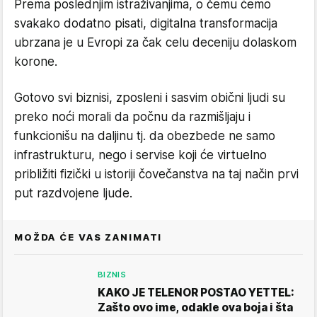
Prema poslednjim istraživanjima, o čemu ćemo
svakako dodatno pisati, digitalna transformacija
ubrzana je u Evropi za čak celu deceniju dolaskom
korone.
Gotovo svi biznisi, zposleni i sasvim obični ljudi su
preko noći morali da počnu da razmišljaju i
funkcionišu na daljinu tj. da obezbede ne samo
infrastrukturu, nego i servise koji će virtuelno
približiti fizički u istoriji čovečanstva na taj način prvi
put razdvojene ljude.
MOŽDA ĆE VAS ZANIMATI
BIZNIS
KAKO JE TELENOR POSTAO YETTEL:
Zašto ovo ime, odakle ova boja i šta