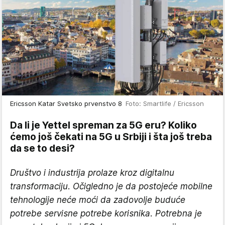
Ericsson Katar Svetsko prvenstvo 8
Foto: Smartlife / Ericsson
Da li je Yettel spreman za 5G eru? Koliko
ćemo još čekati na 5G u Srbiji i šta još treba
da se to desi?
Društvo i industrija prolaze kroz digitalnu
transformaciju. Očigledno je da postojeće mobilne
tehnologije neće moći da zadovolje buduće
potrebe servisne potrebe korisnika. Potrebna je