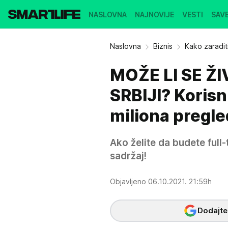
NASLOVNA
NAJNOVIJE
VESTI
SAVE
Naslovna
Biznis
Kako zaraditi
MOŽE LI SE Ž
SRBIJI? Korisn
miliona pregle
Ako želite da budete full
sadržaj!
Objavljeno 06.10.2021. 21:59h
Dodajte