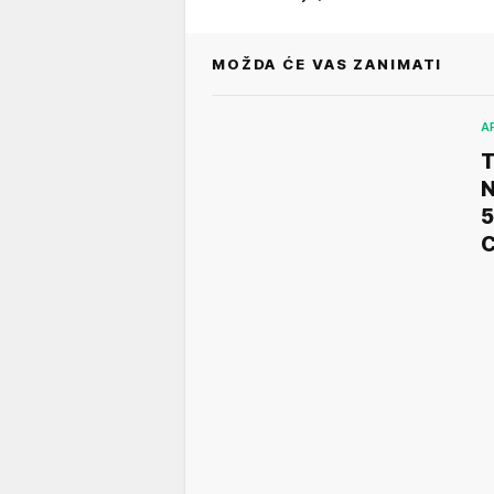
MOŽDA ĆE VAS ZANIMATI
A
T
N
5
C