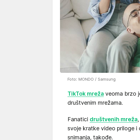
Foto: MONDO / Samsung
TikTok mreža
veoma brzo je
društvenim mrežama.
Fanatici
društvenih mreža
svoje kratke video priloge i
snimanja, takođe.