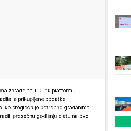
a zarade na TikTok platformi,
radila je prikupljene podatke
koliko pregleda je potrebno građanima
radili prosečnu godišnju platu na ovoj