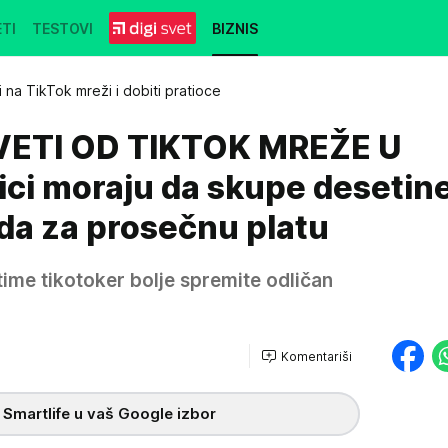
TI
TESTOVI
BIZNIS
 na TikTok mreži i dobiti pratioce
IVETI OD TIKTOK MREŽE U
ici moraju da skupe desetin
da za prosečnu platu
-time tikotoker bolje spremite odličan
Komentariši
 Smartlife u vaš Google izbor