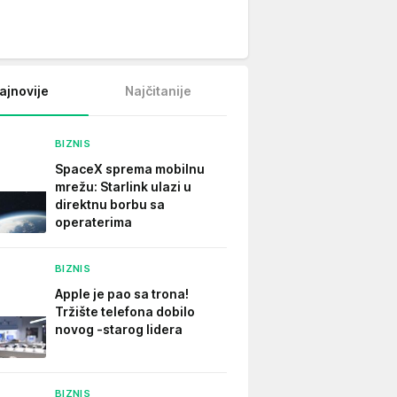
ajnovije
Najčitanije
BIZNIS
SpaceX sprema mobilnu
mrežu: Starlink ulazi u
direktnu borbu sa
operaterima
BIZNIS
Apple je pao sa trona!
Tržište telefona dobilo
novog -starog lidera
BIZNIS