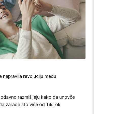
 napravila revoluciju među
, odavno razmišljaju kako da unovče
 da zarade što više od TikTok