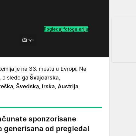
Pogledaj fotogaleriju
1/9
emlja je na 33. mestu u Evropi. Na
, a slede ga
Švajcarska
,
veška
,
Švedska
,
Irska
,
Austrija
,
ačunate sponzorisane
a generisana od pregleda!