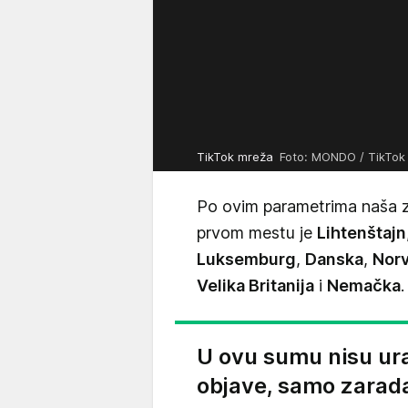
TikTok mreža
Foto: MONDO / TikTok
Po ovim parametrima naša z
prvom mestu je
Lihtenštajn
Luksemburg
,
Danska
,
Nor
Velika Britanija
i
Nemačka
.
U ovu sumu nisu ur
objave, samo zarad