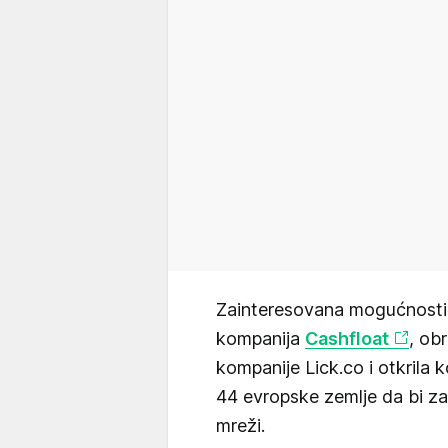
Zainteresovana mogućnostim
kompanija
Cashfloat
, ob
kompanije Lick.co i otkrila 
44 evropske zemlje da bi za
mreži.