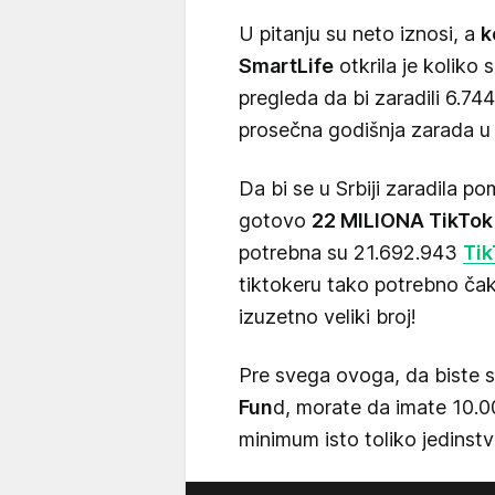
U pitanju su neto iznosi, a
k
SmartLife
otkrila je koliko
pregleda da bi zaradili 6.744
prosečna godišnja zarada u 
Da bi se u Srbiji zaradila p
gotovo
22 MILIONA TikTok
potrebna su 21.692.943
Tik
tiktokeru tako potrebno čak
izuzetno veliki broj!
Pre svega ovoga, da biste s
Fun
d, morate da imate 10.00
minimum isto toliko jedinst