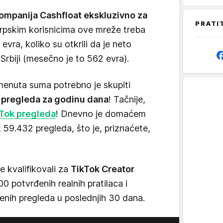
ompanija Cashfloat ekskluzivno za
PRATI
 srpskim korisnicima ove mreže treba
 evra, koliko su otkrili da je neto
Srbiji (mesečno je to 562 evra).
omenuta suma potrebno je skupiti
 pregleda za godinu dana
! Tačnije,
Tok pregleda
! Dnevno je domaćem
 59.432 pregleda, što je, priznaćete,
e kvalifikovali za
TikTok Creator
0 potvrđenih realnih pratilaca i
venih pregleda u poslednjih 30 dana.