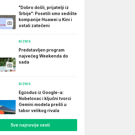
"Dobro došli, prijatelji iz
Srbije": Posetili smo sedište
kompanije Huawei u Kini i
ostali zatečeni
BIZNIS
Predstavljen program
najvećeg Weekenda do
sada
BIZNIS
Egzodus iz Google-a:
Nobelovac i ključni tvorci
Gemini modela prešli u
tabor velikog rivala
Sve najnovije vesti