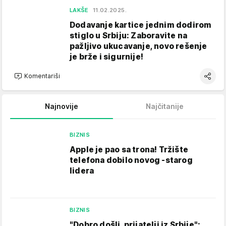
LAKŠE
11.02.2025.
Dodavanje kartice jednim dodirom
stiglo u Srbiju: Zaboravite na
pažljivo ukucavanje, novo rešenje
je brže i sigurnije!
Komentariši
Najnovije
Najčitanije
BIZNIS
Apple je pao sa trona! Tržište
telefona dobilo novog -starog
lidera
BIZNIS
"Dobro došli, prijatelji iz Srbije":