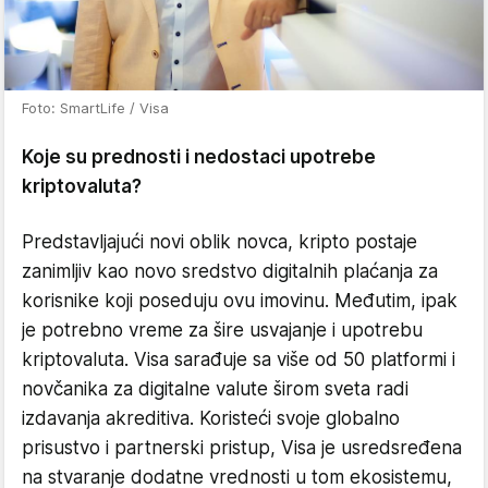
Foto: SmartLife / Visa
Koje su prednosti i nedostaci upotrebe
kriptovaluta?
Predstavljajući novi oblik novca, kripto postaje
zanimljiv kao novo sredstvo digitalnih plaćanja za
korisnike koji poseduju ovu imovinu. Međutim, ipak
je potrebno vreme za šire usvajanje i upotrebu
kriptovaluta. Visa sarađuje sa više od 50 platformi i
novčanika za digitalne valute širom sveta radi
izdavanja akreditiva. Koristeći svoje globalno
prisustvo i partnerski pristup, Visa je usredsređena
na stvaranje dodatne vrednosti u tom ekosistemu,