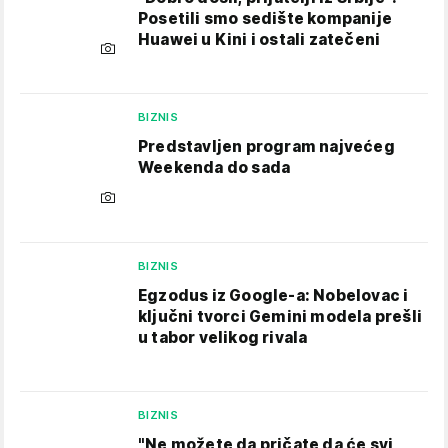
Posetili smo sedište kompanije
Huawei u Kini i ostali zatečeni
BIZNIS
Predstavljen program najvećeg
Weekenda do sada
BIZNIS
Egzodus iz Google-a: Nobelovac i
ključni tvorci Gemini modela prešli
u tabor velikog rivala
BIZNIS
"Ne možete da pričate da će svi