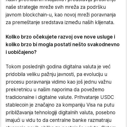
naše strategije mreže svih mreža za podršku
javnom blockchain-u, kao novoj mreži poravnanja
za premeštanje sredstava između naših klijenata.
Koliko brzo očekujete razvoj ove nove usluge i
koliko brzo bi mogla postati nešto svakodnevno
i uobičajeno?
Tokom poslednjih godina digitalna valuta je već
pridobila veliku pažnju javnosti, pa evoluciju u
procesu poravnanja vidimo kao još jednu važnu
prekretnicu u našim naporima da povežemo
tradicionalne i digitalne valute. Prihvatanje USDC
stablecoin je značajno za kompaniju Visa na putu
približavanja tehnologiji digitalnih valuta, posebno
imajući u vidu to da centralne banke razmatraju