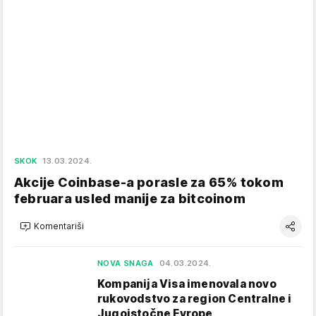
SKOK
13.03.2024.
Akcije Coinbase-a porasle za 65% tokom
februara usled manije za bitcoinom
Komentariši
NOVA SNAGA
04.03.2024.
Kompanija Visa imenovala novo
rukovodstvo za region Centralne i
Jugoistočne Evrope