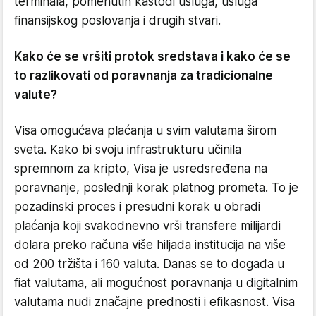
terminala, pomenutih kastodi usluga, usluga
finansijskog poslovanja i drugih stvari.
Kako će se vršiti protok sredstava i kako će se
to razlikovati od poravnanja za tradicionalne
valute?
Visa omogućava plaćanja u svim valutama širom
sveta. Kako bi svoju infrastrukturu učinila
spremnom za kripto, Visa je usredsređena na
poravnanje, poslednji korak platnog prometa. To je
pozadinski proces i presudni korak u obradi
plaćanja koji svakodnevno vrši transfere milijardi
dolara preko računa više hiljada institucija na više
od 200 tržišta i 160 valuta. Danas se to događa u
fiat valutama, ali mogućnost poravnanja u digitalnim
valutama nudi značajne prednosti i efikasnost. Visa