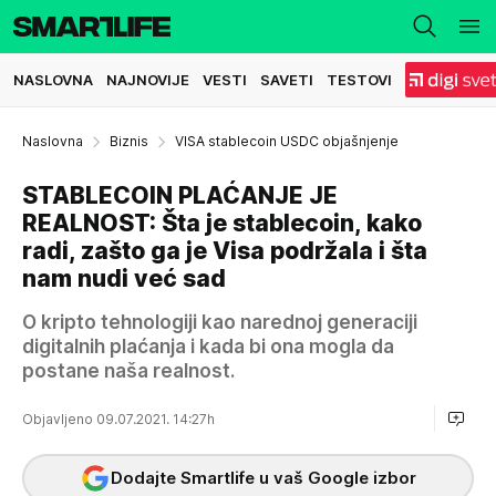
NASLOVNA
NAJNOVIJE
VESTI
SAVETI
TESTOVI
Naslovna
Biznis
VISA stablecoin USDC objašnjenje
STABLECOIN PLAĆANJE JE
REALNOST: Šta je stablecoin, kako
radi, zašto ga je Visa podržala i šta
nam nudi već sad
O kripto tehnologiji kao narednoj generaciji
digitalnih plaćanja i kada bi ona mogla da
postane naša realnost.
Objavljeno 09.07.2021. 14:27h
Dodajte Smartlife u vaš Google izbor