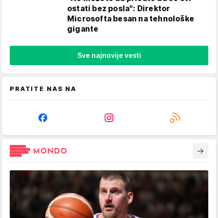
ostati bez posla": Direktor
Microsofta besan na tehnološke
gigante
Sve najnovije vesti
PRATITE NAS NA