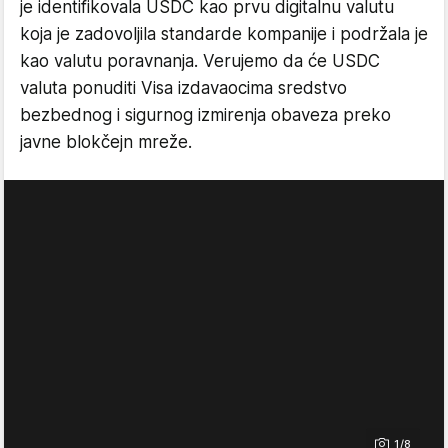
je identifikovala USDC kao prvu digitalnu valutu
koja je zadovoljila standarde kompanije i podržala je
kao valutu poravnanja. Verujemo da će USDC
valuta ponuditi Visa izdavaocima sredstvo
bezbednog i sigurnog izmirenja obaveza preko
javne blokčejn mreže.
1/8