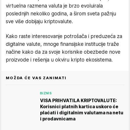
virtuelna razmena valuta je brzo evoluirala
poslednjih nekoliko godina, a širom sveta pažnju
sve više dobijaju kriptovalute.
Kako raste interesovanje potrošača i preduzeća za
digitalne valute, mnoge finansijske institucije traže
načine kako da za svoje korisnike obezbede nove
proizvode i rešenja u okviru kripto ekosistema.
MOŽDA ĆE VAS ZANIMATI
BIZNIS
VISA PRIHVATILA KRIPTOVALUTE:
Korisnici platnih kartica uskoro će
plaćati i digitalnim valutama na netu
i prodavnicama