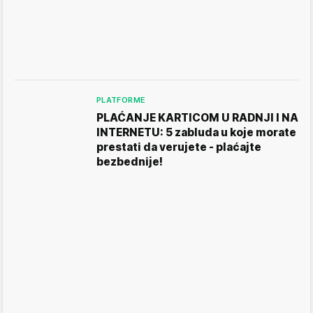
PLATFORME
PLAĆANJE KARTICOM U RADNJI I NA
INTERNETU: 5 zabluda u koje morate
prestati da verujete - plaćajte
bezbednije!