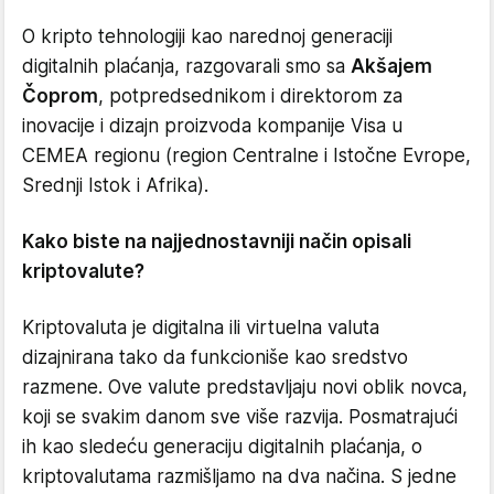
O kripto tehnologiji kao narednoj generaciji
digitalnih plaćanja, razgovarali smo sa
Akšajem
Čoprom
, potpredsednikom i direktorom za
inovacije i dizajn proizvoda kompanije Visa u
CEMEA regionu (region Centralne i Istočne Evrope,
Srednji Istok i Afrika).
Kako biste na najjednostavniji način opisali
kriptovalute?
Kriptovaluta je digitalna ili virtuelna valuta
dizajnirana tako da funkcioniše kao sredstvo
razmene. Ove valute predstavljaju novi oblik novca,
koji se svakim danom sve više razvija. Posmatrajući
ih kao sledeću generaciju digitalnih plaćanja, o
kriptovalutama razmišljamo na dva načina. S jedne