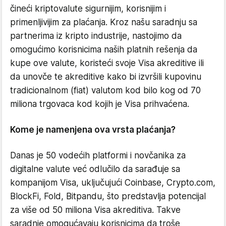
čineći kriptovalute sigurnijim, korisnijim i
primenljivijim za plaćanja. Kroz našu saradnju sa
partnerima iz kripto industrije, nastojimo da
omogućimo korisnicima naših platnih rešenja da
kupe ove valute, koristeći svoje Visa akreditive ili
da unovče te akreditive kako bi izvršili kupovinu
tradicionalnom (fiat) valutom kod bilo kog od 70
miliona trgovaca kod kojih je Visa prihvaćena.
Kome je namenjena ova vrsta plaćanja?
Danas je 50 vodećih platformi i novčanika za
digitalne valute već odlučilo da sarađuje sa
kompanijom Visa, uključujući Coinbase, Crypto.com,
BlockFi, Fold, Bitpandu, što predstavlja potencijal
za više od 50 miliona Visa akreditiva. Takve
saradnje omogućavaju korisnicima da troše