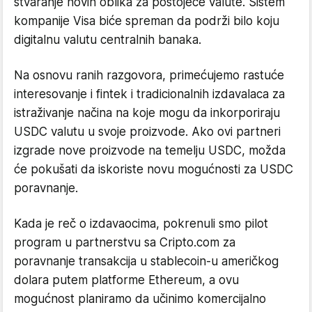
stvaranje novih oblika za postojeće valute. Sistem
kompanije Visa biće spreman da podrži bilo koju
digitalnu valutu centralnih banaka.
Na osnovu ranih razgovora, primećujemo rastuće
interesovanje i fintek i tradicionalnih izdavalaca za
istraživanje načina na koje mogu da inkorporiraju
USDC valutu u svoje proizvode. Ako ovi partneri
izgrade nove proizvode na temelju USDC, možda
će pokušati da iskoriste novu mogućnosti za USDC
poravnanje.
Kada je reč o izdavaocima, pokrenuli smo pilot
program u partnerstvu sa Cripto.com za
poravnanje transakcija u stablecoin-u američkog
dolara putem platforme Ethereum, a ovu
mogućnost planiramo da učinimo komercijalno