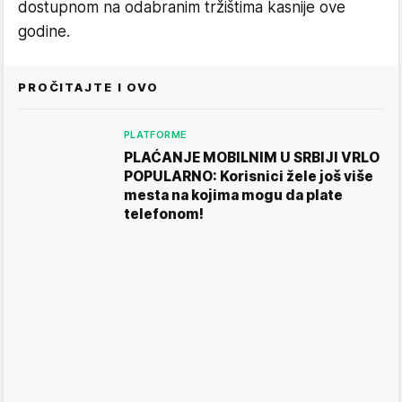
dostupnom na odabranim tržištima kasnije ove
godine.
PROČITAJTE I OVO
PLATFORME
PLAĆANJE MOBILNIM U SRBIJI VRLO
POPULARNO: Korisnici žele još više
mesta na kojima mogu da plate
telefonom!