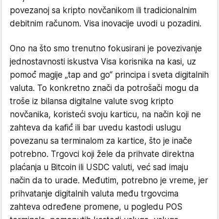
povezanoj sa kripto novčanikom ili tradicionalnim
debitnim računom. Visa inovacije uvodi u pozadini.
Ono na što smo trenutno fokusirani je povezivanje
jednostavnosti iskustva Visa korisnika na kasi, uz
pomoć́ magije „tap and go“ principa i sveta digitalnih
valuta. To konkretno znači da potrošači mogu da
troše iz bilansa digitalne valute svog kripto
novčanika, koristeći svoju karticu, na način koji ne
zahteva da kafić́ ili bar uvedu kastodi uslugu
povezanu sa terminalom za kartice, što je inače
potrebno. Trgovci koji žele da prihvate direktna
plaćanja u Bitcoin ili USDC valuti, već sad imaju
način da to urade. Međutim, potrebno je vreme, jer
prihvatanje digitalnih valuta među trgovcima
zahteva određene promene, u pogledu POS