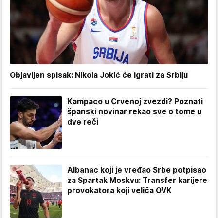
Objavljen spisak: Nikola Jokić će igrati za Srbiju
Kampaco u Crvenoj zvezdi? Poznati
španski novinar rekao sve o tome u
dve reči
Albanac koji je vređao Srbe potpisao
za Spartak Moskvu: Transfer karijere
provokatora koji veliča OVK