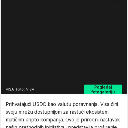
Pogledaj
VISA
Foto: VISA
fotogaleriju
Prihvatajući USDC kao valutu poravnanja, Visa čini
svoju mrežu dostupnijom za rastući ekosistem
matičnih kripto kompanija. Ovo je prirodni nastavak
naših prethodnih inicijativa i predstavlja proširenje