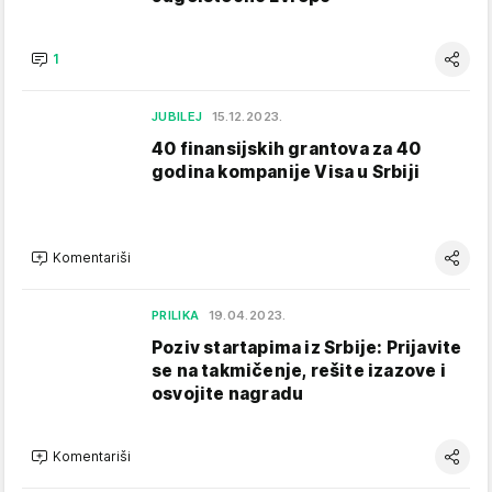
1
JUBILEJ
15.12.2023.
40 finansijskih grantova za 40
godina kompanije Visa u Srbiji
Komentariši
PRILIKA
19.04.2023.
Poziv startapima iz Srbije: Prijavite
se na takmičenje, rešite izazove i
osvojite nagradu
Komentariši