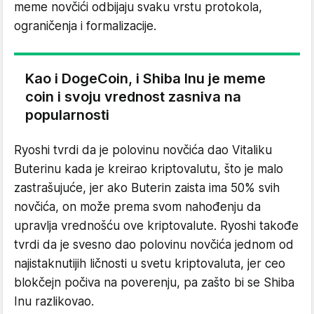
meme novčići odbijaju svaku vrstu protokola,
ograničenja i formalizacije.
Kao i DogeCoin, i Shiba Inu je meme
coin i svoju vrednost zasniva na
popularnosti
Ryoshi tvrdi da je polovinu novčića dao Vitaliku
Buterinu kada je kreirao kriptovalutu, što je malo
zastrašujuće, jer ako Buterin zaista ima 50% svih
novčića, on može prema svom nahođenju da
upravlja vrednošću ove kriptovalute. Ryoshi takođe
tvrdi da je svesno dao polovinu novčića jednom od
najistaknutijih ličnosti u svetu kriptovaluta, jer ceo
blokčejn počiva na poverenju, pa zašto bi se Shiba
Inu razlikovao.