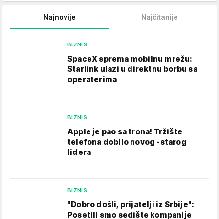
Najnovije
Najčitanije
BIZNIS
SpaceX sprema mobilnu mrežu:
Starlink ulazi u direktnu borbu sa
operaterima
BIZNIS
Apple je pao sa trona! Tržište
telefona dobilo novog -starog
lidera
BIZNIS
"Dobro došli, prijatelji iz Srbije":
Posetili smo sedište kompanije