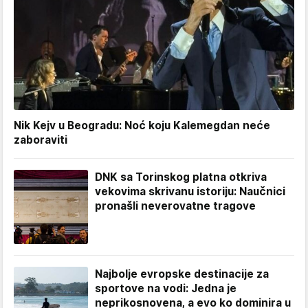
Nik Kejv u Beogradu: Noć koju Kalemegdan neće
zaboraviti
DNK sa Torinskog platna otkriva
vekovima skrivanu istoriju: Naučnici
pronašli neverovatne tragove
Najbolje evropske destinacije za
sportove na vodi: Jedna je
neprikosnovena, a evo ko dominira u