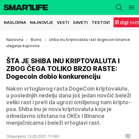
NASLOVNA
NAJNOVIJE
VESTI
SAVETI
TESTOVI
Naslovna
Biznis
shiba inu kriptovaluta rast dogecoin binance
ulaganje kupovina
ŠTA JE SHIBA INU KRIPTOVALUTA I
ZBOG ČEGA TOLIKO BRZO RASTE:
Dogecoin dobio konkurenciju
Nakon vrtoglavog rasta DogeCoin kriptovalute,
u poslednjih nedelju dana još jedan novčić beleži
veliki rast i preti da ugrozi omiljenog nam kripto-
psa. Shiba Inu je nova kriptovaluta koja je
odnedavno izlistana na OKEx i Binance
menjačnicama i beleži vrtoglavi rast.
Objavljeno 13.05.2021. 11:16h