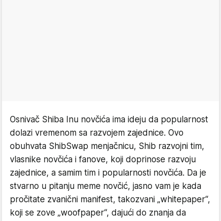
Osnivač Shiba Inu novčića ima ideju da popularnost
dolazi vremenom sa razvojem zajednice. Ovo
obuhvata ShibSwap menjačnicu, Shib razvojni tim,
vlasnike novčića i fanove, koji doprinose razvoju
zajednice, a samim tim i popularnosti novčića. Da je
stvarno u pitanju meme novčić, jasno vam je kada
pročitate zvanični manifest, takozvani „whitepaper“,
koji se zove „woofpaper“, dajući do znanja da