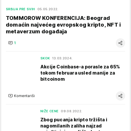
SRBIJA PRE SVIH
05.05.2022.
TOMMOROW KONFERENCIJA: Beograd
domaćin najvećeg evropskog kripto, NFT i
metaverzum događaja
1
SKOK
13.03.2024.
Akcije Coinbase-a porasle za 65%
tokom februara usled manije za
bitcoinom
Komentariši
NIŽE CENE
09.08.2022.
Zbog pucanja kripto tržišta i
nagomilanih zaliha najzad