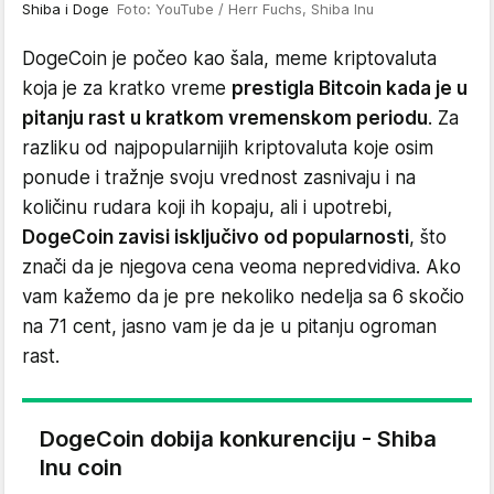
Shiba i Doge
Foto: YouTube / Herr Fuchs, Shiba Inu
DogeCoin je počeo kao šala, meme kriptovaluta
koja je za kratko vreme
prestigla Bitcoin kada je u
pitanju rast u kratkom vremenskom periodu
. Za
razliku od najpopularnijih kriptovaluta koje osim
ponude i tražnje svoju vrednost zasnivaju i na
količinu rudara koji ih kopaju, ali i upotrebi,
DogeCoin zavisi isključivo od popularnosti
, što
znači da je njegova cena veoma nepredvidiva. Ako
vam kažemo da je pre nekoliko nedelja sa 6 skočio
na 71 cent, jasno vam je da je u pitanju ogroman
rast.
DogeCoin dobija konkurenciju - Shiba
Inu coin