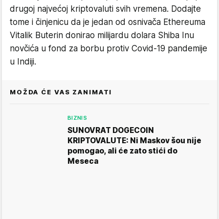
drugoj najvećoj kriptovaluti svih vremena. Dodajte
tome i činjenicu da je jedan od osnivača Ethereuma
Vitalik Buterin donirao milijardu dolara Shiba Inu
novčića u fond za borbu protiv Covid-19 pandemije
u Indiji.
MOŽDA ĆE VAS ZANIMATI
BIZNIS
SUNOVRAT DOGECOIN
KRIPTOVALUTE: Ni Maskov šou nije
pomogao, ali će zato stići do
Meseca