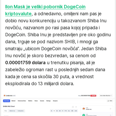
Ilon Mask je veliki pobornik DogeCoin
kriptovalute
, a odnedavno, omiljeni nam pas je
dobio novu konkurenciju u takozvanom Shiba Inu
novčiću, nazvanom po rasi pasa kojoj pripada i
DogeCoin. Shiba Inu je predstavljen pre oko godinu
dana, trguje se pod nazivom SHIB, i mnogi ga
smatraju „ubicom DogeCoin novčića“. Jedan Shiba
Inu novčić je skoro bezvredan, sa cenom od
0.00001759 dolara
u trenutku pisanja, ali je
zabeležio ogroman rast u poslednjih sedam dana
kada je cena sa skočila 30 puta, a vrednost
eksplodirala do 13 milijardi dolara.