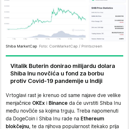
Shiba MarketCap
Foto: CoinMarketCap / Printscreen
Vitalik Buterin donirao milijardu dolara
Shiba Inu novčića u fond za borbu
protiv Covid-19 pandemije u Indiji
Vrtoglavi rast je krenuo od same najave dve velike
menjačnice
OKEx
i
Binance
da će uvrstiti Shiba Inu
među novčiće sa kojima trguju. Treba napomenuti
da DogeCoin i Shiba Inu rade na
Ethereum
blokčejnu
, te da njihova popularnost itekako prija