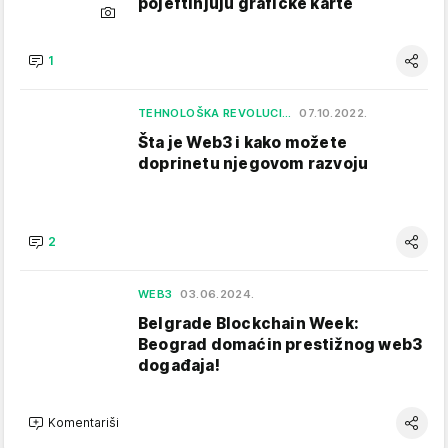
pojeftinjuju grafičke karte
1
TEHNOLOŠKA REVOLUCI…
07.10.2022.
Šta je Web3 i kako možete
doprinetu njegovom razvoju
2
WEB3
03.06.2024.
Belgrade Blockchain Week:
Beograd domaćin prestižnog web3
događaja!
Komentariši