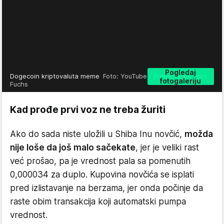
Pogledaj
Dogecoin kriptovaluta meme
Foto: YouTube / Printscreen/ Herr
fotogaleriju
Fuchs
Kad prođe prvi voz ne treba žuriti
Ako do sada niste uložili u Shiba Inu novčić,
možda
nije loše da još malo sačekate
, jer je veliki rast
već prošao, pa je vrednost pala sa pomenutih
0,000034 za duplo. Kupovina novčića se isplati
pred izlistavanje na berzama, jer onda počinje da
raste obim transakcija koji automatski pumpa
vrednost.