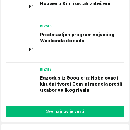
Huawei u Kini i ostali zatečeni
BIZNIS
Predstavljen program najvećeg
Weekenda do sada
BIZNIS
Egzodus iz Google-a: Nobelovac i
ključni tvorci Gemini modela prešli
u tabor velikog rivala
Sve najnovije vesti