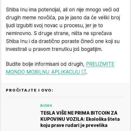
Shiba Inu ima potencijal, ali on nije mnogo veći od
drugih meme novčića, pa je jasno da će veliki broj
ljudi izgubiti svoj novac u procesu, jer je to
neminovno. S druge strane, ništa ne sprečava
Shiba Inu i da drastično poraste čineći one koji su
investirali u pravom trenutku još bogatijim.
Budite bolje informisani od drugih,
PREUZMITE
MONDO MOBILNU APLIKACIJU
.
PROČITAJTE I OVO:
BIZNIS
TESLA VIŠE NE PRIMA BITCOIN ZA
KUPOVINU VOZILA: Ekološka šteta
koju prave rudari je prevelika