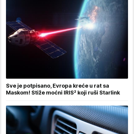
Sve je potpisano, Evropa kreće u rat sa
Maskom! Stiže moćni IRIS² koji ruši Starlink