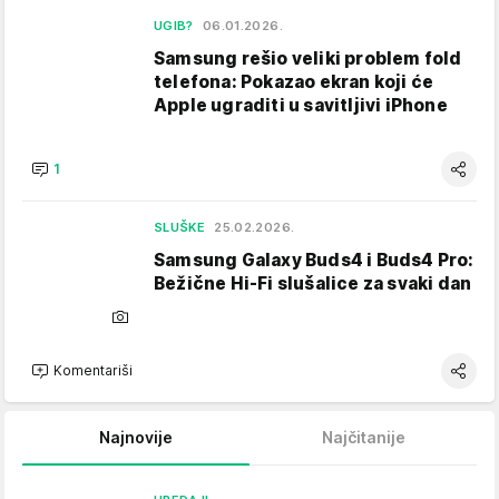
UGIB?
06.01.2026.
Samsung rešio veliki problem fold
telefona: Pokazao ekran koji će
Apple ugraditi u savitljivi iPhone
1
SLUŠKE
25.02.2026.
Samsung Galaxy Buds4 i Buds4 Pro:
Bežične Hi-Fi slušalice za svaki dan
Komentariši
Najnovije
Najčitanije