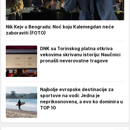
Nik Kejv u Beogradu: Noć koju Kalemegdan neće
zaboraviti (FOTO)
DNK sa Torinskog platna otkriva
vekovima skrivanu istoriju: Naučnici
pronašli neverovatne tragove
Najbolje evropske destinacije za
sportove na vodi: Jedna je
neprikosnovena, a evo ko dominira u
TOP 10