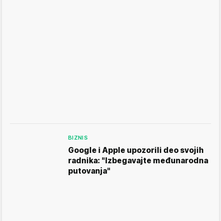
BIZNIS
Google i Apple upozorili deo svojih
radnika: "Izbegavajte međunarodna
putovanja"