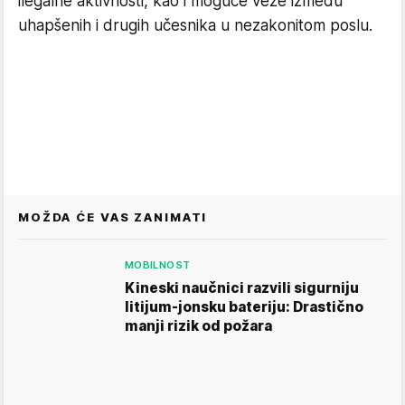
ilegalne aktivnosti, kao i moguće veze između
uhapšenih i drugih učesnika u nezakonitom poslu.
MOŽDA ĆE VAS ZANIMATI
MOBILNOST
Kineski naučnici razvili sigurniju
litijum-jonsku bateriju: Drastično
manji rizik od požara