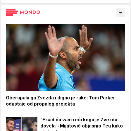
Očerupala ga Zvezda i digao je ruke: Toni Parker
odustaje od propalog projekta
"E sad ću vam reći koga je Zvezda
dovela": Mijatović objasnio Teu kako