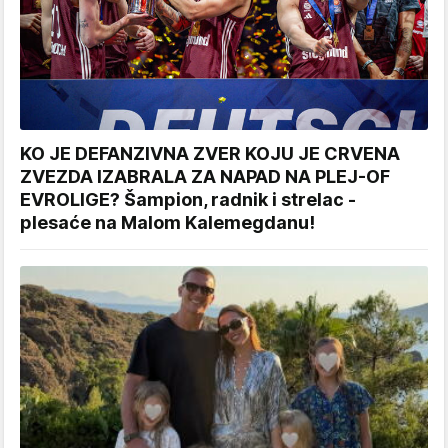
KO JE DEFANZIVNA ZVER KOJU JE CRVENA
ZVEZDA IZABRALA ZA NAPAD NA PLEJ-OF
EVROLIGE? Šampion, radnik i strelac -
plesaće na Malom Kalemegdanu!