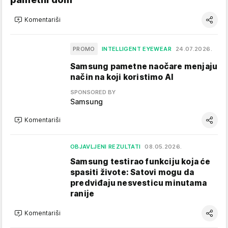
Komentariši
PROMO
INTELLIGENT EYEWEAR
24.07.2026.
Samsung pametne naočare menjaju
način na koji koristimo AI
SPONSORED BY
Samsung
Komentariši
OBJAVLJENI REZULTATI
08.05.2026.
Samsung testirao funkciju koja će
spasiti živote: Satovi mogu da
predviđaju nesvesticu minutama
ranije
Komentariši