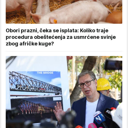
Obori prazni, čeka se isplata: Koliko traje
procedura obeštećenja za usmrćene svinje
zbog afričke kuge?