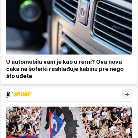
U automobilu vam je kao u rerni? Ova nova
caka na šoferki rashlađuje kabinu pre nego
što uđete