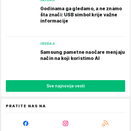
Godinama ga gledamo, a ne znamo
šta znači: USB simbol krije važne
informacije
UREĐAJI
Samsung pametne naočare menjaju
način na koji koristimo AI
Sve najnovije vesti
PRATITE NAS NA