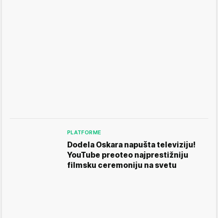
PLATFORME
Dodela Oskara napušta televiziju!
YouTube preoteo najprestižniju
filmsku ceremoniju na svetu