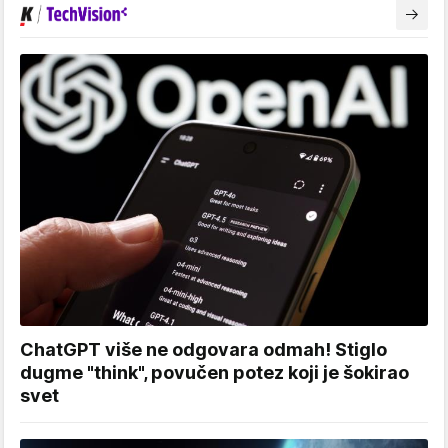
ChatGPT više ne odgovara odmah! Stiglo
dugme "think", povučen potez koji je šokirao
svet