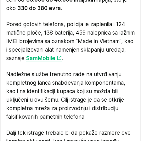
oko
330 do 380 evra
.
Pored gotovih telefona, policija je zaplenila i 124
matične ploče, 138 baterija, 459 nalepnica sa lažnim
IMEI brojevima sa oznakom "Made in Vietnam", kao
i specijalizovani alat namenjen sklapanju uređaja,
saznaje
SamMobile
.
Nadležne službe trenutno rade na utvrđivanju
kompletnog lanca snabdevanja komponentama,
kao i na identifikaciji kupaca koji su možda bili
uključeni u ovu šemu. Cilj istrage je da se otkrije
kompletna mreža za proizvodnju i distribuciju
falsifikovanih pametnih telefona.
Dalji tok istrage trebalo bi da pokaže razmere ove