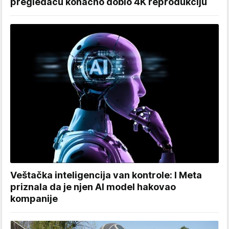
pregledaču konačno dobio 4K reprodukciju
Veštačka inteligencija van kontrole: I Meta
priznala da je njen AI model hakovao
kompanije