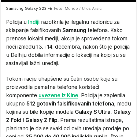
Samsung Galaxy S23 FE
Foto: Mondo / Uroš Arsić
Policija u
Indiji
razotkrila je ilegalnu radionicu za
sklapanje falsifikovanih
Samsung
telefona. Kako
prenose lokalni mediji, akcija je sprovedena tokom
noći između 13. i 14. decembra, nakon što je policija
u Delhiju dobila informacije o lokaciji na kojoj su se
sastavljali lažni uređaji.
Tokom racije uhapšene su četiri osobe koje su
proizvodile pametne telefone koristeći
komponente
uvezene iz Kine
. Policija je zaplenila
ukupno
512 gotovih falsifikovanih telefona
, među
kojima su bile kopije modela
Galaxy S Ultra
,
Galaxy
Z Fold
i
Galaxy Z Flip
. Prema rezultatima istrage,
planirano je da se svaki od ovih uređaja prodaje po
ceni od
35.000 do 40.000 indijskih rupija
, što je