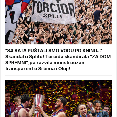
"84 SATA PUŠTALI SMO VODU PO KNINU..."
Skandal u Splitu! Torcida skandirala "ZA DOM
SPREMNI", pa razvila monstruozan
transparent o Srbima i Oluji!