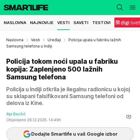
NASLOVNA
NAJNOVIJE
VESTI
SAVETI
TESTOVI
Naslovna
Vesti
Uređaji
Policija upala u fabriku lažnih
Samsung telefona u Indiji
Policija tokom noći upala u fabriku
kopija: Zaplenjeno 500 lažnih
Samsung telefona
Policija u Indiji otkrila je ilegalnu radionicu u kojoj
su sklapani falsifikovani Samsung telefoni od
delova iz Kine.
Ilija Baošić
Objavljeno 26.12.2025. 14:49h
Dodajte Smartlife u vaš Google izbor