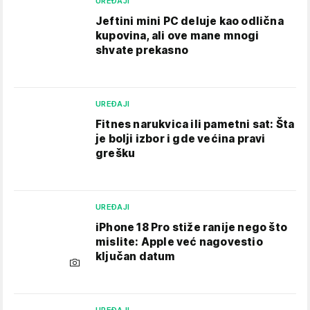
UREĐAJI
Jeftini mini PC deluje kao odlična
kupovina, ali ove mane mnogi
shvate prekasno
UREĐAJI
Fitnes narukvica ili pametni sat: Šta
je bolji izbor i gde većina pravi
grešku
UREĐAJI
iPhone 18 Pro stiže ranije nego što
mislite: Apple već nagovestio
ključan datum
UREĐAJI