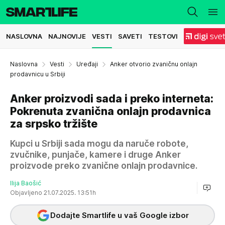
NASLOVNA
NAJNOVIJE
VESTI
SAVETI
TESTOVI
Naslovna
Vesti
Uređaji
Anker otvorio zvaničnu onlajn
prodavnicu u Srbiji
Anker proizvodi sada i preko interneta:
Pokrenuta zvanična onlajn prodavnica
za srpsko tržište
Kupci u Srbiji sada mogu da naruče robote,
zvučnike, punjače, kamere i druge Anker
proizvode preko zvanične onlajn prodavnice.
Ilija Baošić
Objavljeno 21.07.2025. 13:51h
Dodajte Smartlife u vaš Google izbor