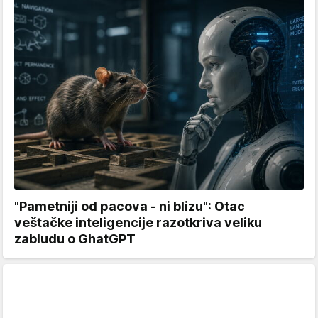
"Pametniji od pacova - ni blizu": Otac
veštačke inteligencije razotkriva veliku
zabludu o GhatGPT