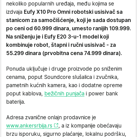
nekoliko popularnih uređaja, među kojima se
izdvaja
Eufy X10 Pro Omni robotski usisivač sa
stanicom za samočišćenje, koji je sada dostupan
po ceni od 60.999 dinara, umesto ranijih 109.999.
Na sniženju je i Eufy E20 3-u-1 model koji
kombinuje robot, štapni i ručni usisivač - za
55.299 dinara (prvobitna cena 74.999 dinara).
Ponuda uključuje i druge proizvode po sniženim
cenama, poput Soundcore slušalica i zvučnika,
pametnih kućnih kamera, kao i dodatne opreme
poput kablova,
bežičnih punjača
i power bank
baterija.
Adresa zvanične onlajn prodavnice je
www.ankersrbija.rs
, a iz kompanije obećavaju
brzu isporuku, sigurno plaćanje, lokalnu podršku,