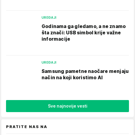
UREĐAJI
Godinama ga gledamo, a ne znamo
šta znači: USB simbol krije važne
informacije
UREĐAJI
Samsung pametne naočare menjaju
način na koji koristimo AI
Sve najnovije vesti
PRATITE NAS NA