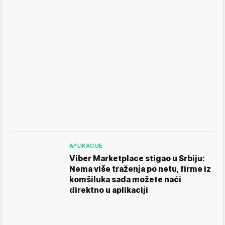
APLIKACIJE
Viber Marketplace stigao u Srbiju:
Nema više traženja po netu, firme iz
komšiluka sada možete naći
direktno u aplikaciji