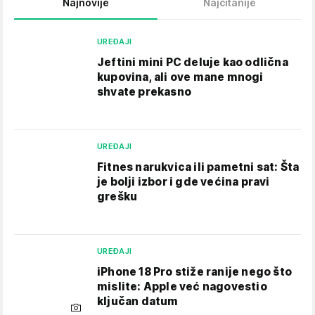
Najnovije
Najčitanije
UREĐAJI
Jeftini mini PC deluje kao odlična
kupovina, ali ove mane mnogi
shvate prekasno
UREĐAJI
Fitnes narukvica ili pametni sat: Šta
je bolji izbor i gde većina pravi
grešku
UREĐAJI
iPhone 18 Pro stiže ranije nego što
mislite: Apple već nagovestio
ključan datum