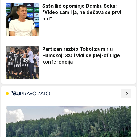
Saša Ilić opominje Dembu Seka:
"Video sam i ja, ne dešava se prvi
put"
Partizan razbio Tobol za mir u
Humskoj: 3:0 i vidi se plej-of Lige
konferencija