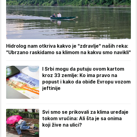
Hidrolog nam otkriva kakvo je "zdravlje" naših reka:
"Ubrzano raskidamo sa klimom na kakvu smo navikli"
I Srbi mogu da putuju ovom kartom
kroz 33 zemlje: Ko ima pravo na
popust i kako da obiđe Evropu vozom
jeftinije
Svi smo se prikovali za klima uređaje
tokom vrućina: Ali šta je sa onima
koji žive na ulici?