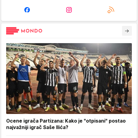
Ocene igrača Partizana: Kako je "otpisani" postao
najvažniji igrač Saše Ilića?