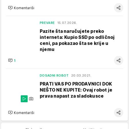
Komentariši
PREVARE
15.07.2026.
Pazite šta naručujete preko
interneta: Kupio SSD po odličnoj
ceni, pa pokazao šta se krije u
njemu
1
DOSADNI ROBOT
20.03.2021.
PRATI VAS PO PRODAVNICI DOK
NEŠTO NE KUPITE: Ovaj robot je
prava napast za sladokusce
Komentariši