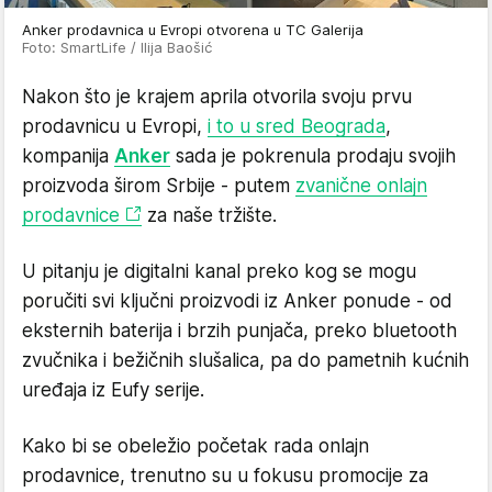
Anker prodavnica u Evropi otvorena u TC Galerija
Foto: SmartLife / Ilija Baošić
Nakon što je krajem aprila otvorila svoju prvu
prodavnicu u Evropi,
i to u sred Beograda
,
kompanija
Anker
sada je pokrenula prodaju svojih
proizvoda širom Srbije - putem
zvanične onlajn
prodavnice
za naše tržište.
U pitanju je digitalni kanal preko kog se mogu
poručiti svi ključni proizvodi iz Anker ponude - od
eksternih baterija i brzih punjača, preko bluetooth
zvučnika i bežičnih slušalica, pa do pametnih kućnih
uređaja iz Eufy serije.
Kako bi se obeležio početak rada onlajn
prodavnice, trenutno su u fokusu promocije za