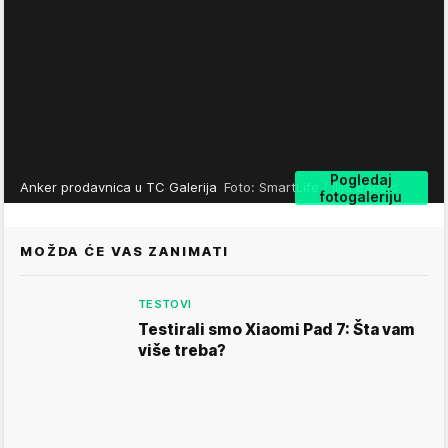
Pogledaj
Anker prodavnica u TC Galerija
Foto: SmartLife / Ilija Baošić
fotogaleriju
MOŽDA ĆE VAS ZANIMATI
TESTOVI
Testirali smo Xiaomi Pad 7: Šta vam
više treba?