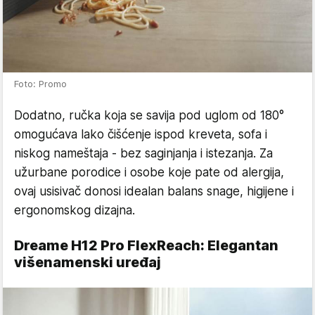
Foto: Promo
Dodatno, ručka koja se savija pod uglom od 180°
omogućava lako čišćenje ispod kreveta, sofa i
niskog nameštaja - bez saginjanja i istezanja. Za
užurbane porodice i osobe koje pate od alergija,
ovaj usisivač donosi idealan balans snage, higijene i
ergonomskog dizajna.
Dreame H12 Pro FlexReach: Elegantan
višenamenski uređaj