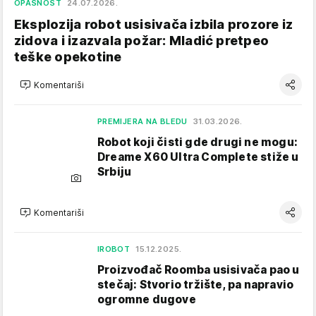
OPASNOST
24.07.2026.
Eksplozija robot usisivača izbila prozore iz
zidova i izazvala požar: Mladić pretpeo
teške opekotine
Komentariši
PREMIJERA NA BLEDU
31.03.2026.
Robot koji čisti gde drugi ne mogu:
Dreame X60 Ultra Complete stiže u
Srbiju
Komentariši
IROBOT
15.12.2025.
Proizvođač Roomba usisivača pao u
stečaj: Stvorio tržište, pa napravio
ogromne dugove