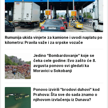
Rumunija ukida vinjete za kamione i uvodi naplatu po
kilometru: Pravila važe i za srpske vozače
Jedino "Bombardovanje" koje se
čeka cele godine: Evo zašto će 8.
avgusta ponovo svi gledati ka
Moravici u Sokobanji
Ponovo izvirili "brodovi duhovi" kod
Prahova: Šta sve do sada znamo o
njihovom izvlačenju iz Dunava?