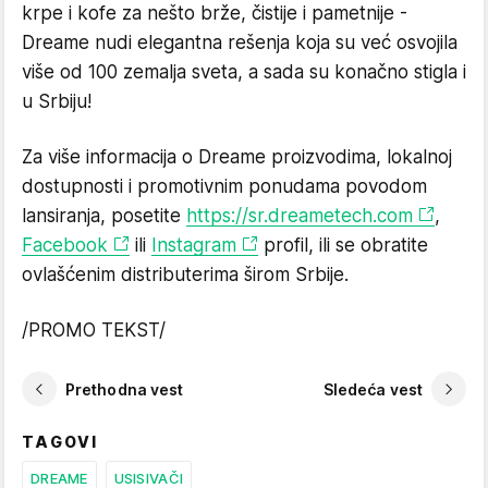
krpe i kofe za nešto brže, čistije i pametnije -
Dreame nudi elegantna rešenja koja su već osvojila
više od 100 zemalja sveta, a sada su konačno stigla i
u Srbiju!
Za više informacija o Dreame proizvodima, lokalnoj
dostupnosti i promotivnim ponudama povodom
lansiranja, posetite
https://sr.dreametech.com
,
Facebook
ili
Instagram
profil, ili se obratite
ovlašćenim distributerima širom Srbije.
/PROMO TEKST/
Prethodna vest
Sledeća vest
TAGOVI
DREAME
USISIVAČI