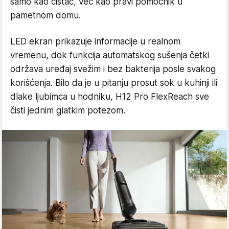
samo kao čistač, već kao pravi pomoćnik u
pametnom domu.
LED ekran prikazuje informacije u realnom
vremenu, dok funkcija automatskog sušenja četki
održava uređaj svežim i bez bakterija posle svakog
korišćenja. Bilo da je u pitanju prosut sok u kuhinji ili
dlake ljubimca u hodniku, H12 Pro FlexReach sve
čisti jednim glatkim potezom.