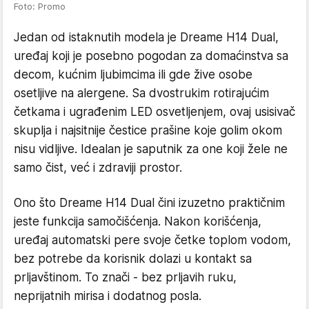
Foto: Promo
Jedan od istaknutih modela je Dreame H14 Dual,
uređaj koji je posebno pogodan za domaćinstva sa
decom, kućnim ljubimcima ili gde žive osobe
osetljive na alergene. Sa dvostrukim rotirajućim
četkama i ugrađenim LED osvetljenjem, ovaj usisivač
skuplja i najsitnije čestice prašine koje golim okom
nisu vidljive. Idealan je saputnik za one koji žele ne
samo čist, već i zdraviji prostor.
Ono što Dreame H14 Dual čini izuzetno praktičnim
jeste funkcija samočišćenja. Nakon korišćenja,
uređaj automatski pere svoje četke toplom vodom,
bez potrebe da korisnik dolazi u kontakt sa
prljavštinom. To znači - bez prljavih ruku,
neprijatnih mirisa i dodatnog posla.