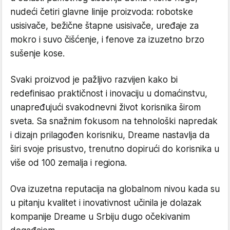
nudeći četiri glavne linije proizvoda: robotske
usisivače, bežične štapne usisivače, uređaje za
mokro i suvo čišćenje, i fenove za izuzetno brzo
sušenje kose.
Svaki proizvod je pažljivo razvijen kako bi
redefinisao praktičnost i inovaciju u domaćinstvu,
unapređujući svakodnevni život korisnika širom
sveta. Sa snažnim fokusom na tehnološki napredak
i dizajn prilagođen korisniku, Dreame nastavlja da
širi svoje prisustvo, trenutno dopirući do korisnika u
više od 100 zemalja i regiona.
Ova izuzetna reputacija na globalnom nivou kada su
u pitanju kvalitet i inovativnost učinila je dolazak
kompanije Dreame u Srbiju dugo očekivanim