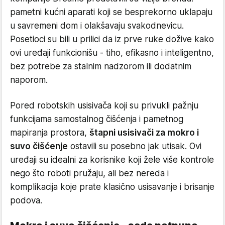
pametni kućni aparati koji se besprekorno uklapaju
u savremeni dom i olakšavaju svakodnevicu.
Posetioci su bili u prilici da iz prve ruke dožive kako
ovi uređaji funkcionišu - tiho, efikasno i inteligentno,
bez potrebe za stalnim nadzorom ili dodatnim
naporom.
Pored robotskih usisivača koji su privukli pažnju
funkcijama samostalnog čišćenja i pametnog
mapiranja prostora,
štapni usisivači za mokro i
suvo čišćenje
ostavili su posebno jak utisak. Ovi
uređaji su idealni za korisnike koji žele više kontrole
nego što roboti pružaju, ali bez nereda i
komplikacija koje prate klasično usisavanje i brisanje
podova.