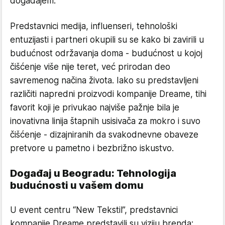
događajem.
Predstavnici medija, influenseri, tehnološki
entuzijasti i partneri okupili su se kako bi zavirili u
budućnost održavanja doma - budućnost u kojoj
čišćenje više nije teret, već prirodan deo
savremenog načina života. Iako su predstavljeni
različiti napredni proizvodi kompanije Dreame, tihi
favorit koji je privukao najviše pažnje bila je
inovativna linija štapnih usisivača za mokro i suvo
čišćenje - dizajniranih da svakodnevne obaveze
pretvore u pametno i bezbrižno iskustvo.
Događaj u Beogradu: Tehnologija
budućnosti u vašem domu
U event centru “New Tekstil”, predstavnici
kompanije Dreame predstavili su viziju brenda: