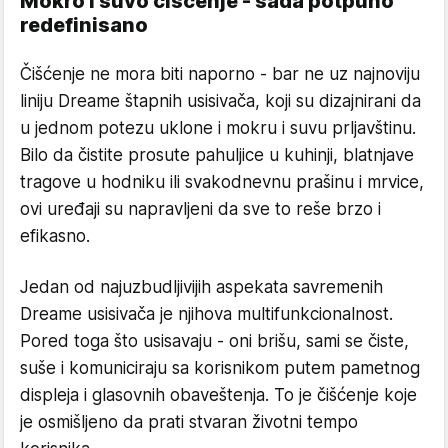
Mokro i suvo čišćenje - sada potpuno
redefinisano
Čišćenje ne mora biti naporno - bar ne uz najnoviju
liniju Dreame štapnih usisivača, koji su dizajnirani da
u jednom potezu uklone i mokru i suvu prljavštinu.
Bilo da čistite prosute pahuljice u kuhinji, blatnjave
tragove u hodniku ili svakodnevnu prašinu i mrvice,
ovi uređaji su napravljeni da sve to reše brzo i
efikasno.
Jedan od najuzbudljivijih aspekata savremenih
Dreame usisivača je njihova multifunkcionalnost.
Pored toga što usisavaju - oni brišu, sami se čiste,
suše i komuniciraju sa korisnikom putem pametnog
displeja i glasovnih obaveštenja. To je čišćenje koje
je osmišljeno da prati stvaran životni tempo