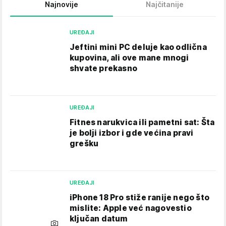
Najnovije
Najčitanije
UREĐAJI
Jeftini mini PC deluje kao odlična
kupovina, ali ove mane mnogi
shvate prekasno
UREĐAJI
Fitnes narukvica ili pametni sat: Šta
je bolji izbor i gde većina pravi
grešku
UREĐAJI
iPhone 18 Pro stiže ranije nego što
mislite: Apple već nagovestio
ključan datum