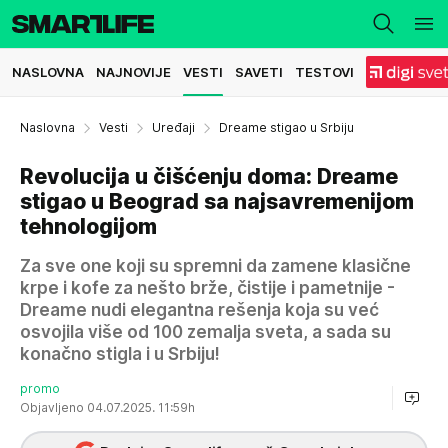
NASLOVNA
NAJNOVIJE
VESTI
SAVETI
TESTOVI
Naslovna
Vesti
Uređaji
Dreame stigao u Srbiju
Revolucija u čišćenju doma: Dreame
stigao u Beograd sa najsavremenijom
tehnologijom
Za sve one koji su spremni da zamene klasične
krpe i kofe za nešto brže, čistije i pametnije -
Dreame nudi elegantna rešenja koja su već
osvojila više od 100 zemalja sveta, a sada su
konačno stigla i u Srbiju!
promo
Objavljeno 04.07.2025. 11:59h