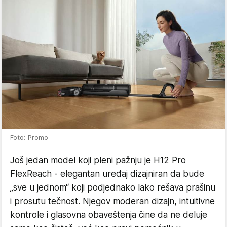
Foto: Promo
Još jedan model koji pleni pažnju je H12 Pro
FlexReach - elegantan uređaj dizajniran da bude
„sve u jednom“ koji podjednako lako rešava prašinu
i prosutu tečnost. Njegov moderan dizajn, intuitivne
kontrole i glasovna obaveštenja čine da ne deluje