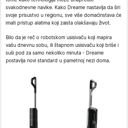
svakodnevne navike. Kako Dreame nastavlja da širi
svoje prisustvo u regionu, sve više domaćinstava će
imati pristup alatima koji zaista olakšavaju život.
Bilo da je reč o robotskom usisivaču koji mapira
vašu dnevnu sobu, ili štapnom usisivaču koji briše i
suši pod za samo nekoliko minuta - Dreame
postavlja novi standard u pametnoj nezi doma.