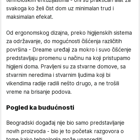
tehnološkim entuzijastima - oni su praktičan alat za
svakoga ko želi čist dom uz minimalan trud i
maksimalan efekat.
Od ergonomskog dizajna, preko higijenskih sistema
za održavanje, do mogućnosti čišćenja različitih
površina - Dreame uređaji za mokro i suvo čišćenje
predstavljaju promenu u načinu na koji pristupamo
higijeni doma. Pravljeni su za stvarne domove, sa
stvarnim neredima i stvarnim ljudima koji bi
vikendima radije radili nešto drugo, a ne trošili
vreme na brisanje podova.
Pogled ka budućnosti
Beogradski događaj nije bio samo predstavljanje
novih proizvoda - bio je to početak razgovora o
tome kako tehnologija može unaprediti