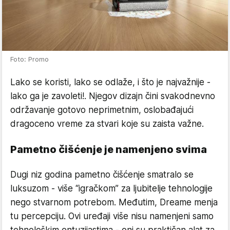
Foto: Promo
Lako se koristi, lako se odlaže, i što je najvažnije -
lako ga je zavoleti!. Njegov dizajn čini svakodnevno
održavanje gotovo neprimetnim, oslobađajući
dragoceno vreme za stvari koje su zaista važne.
Pametno čišćenje je namenjeno svima
Dugi niz godina pametno čišćenje smatralo se
luksuzom - više “igračkom” za ljubitelje tehnologije
nego stvarnom potrebom. Međutim, Dreame menja
tu percepciju. Ovi uređaji više nisu namenjeni samo