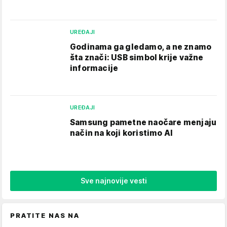
UREĐAJI
Godinama ga gledamo, a ne znamo
šta znači: USB simbol krije važne
informacije
UREĐAJI
Samsung pametne naočare menjaju
način na koji koristimo AI
Sve najnovije vesti
PRATITE NAS NA