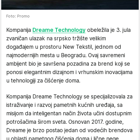
Foto: Promo
Kompanija
Dreame Technology
obeležila je 3. jula
zvaničan ulazak na srpsko tržište velikim
događajem u prostoru New Tekstil, jednom od
najmodernijih mesta u Beogradu. Ovaj savremeni
ambijent bio je savršena pozadina za brend koji se
ponosi elegantnim dizajnom i vrhunskim inovacijama
u tehnologiji za čišćenje doma.
Kompanija Dreame Technology se specijalizovala za
istraživanje i razvoj pametnih kućnih uređaja, sa
misijom da inteligentan način života učini dostupnim
potrošačima širom sveta. Osnovan 2017. godine,
Dreame je brzo postao jedan od vodećih brendova
u oblasti pametnog čišćenja doma i lične nege,