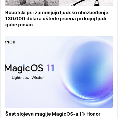
Robotski psi zamenjuju ljudsko obezbeđenje:
130.000 dolara uštede jecena po kojoj ljudi
gube posao
Šest slojeva magije MagicOS-a 11: Honor