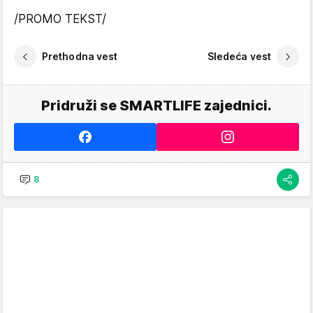
/PROMO TEKST/
Prethodna vest
Sledeća vest
Pridruži se SMARTLIFE zajednici.
8