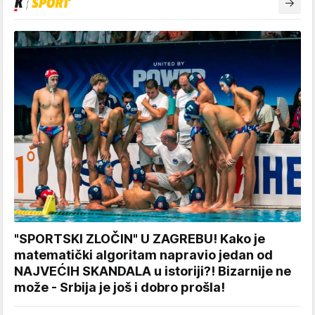
"SPORTSKI ZLOČIN" U ZAGREBU! Kako je
matematički algoritam napravio jedan od
NAJVEĆIH SKANDALA u istoriji?! Bizarnije ne
može - Srbija je još i dobro prošla!