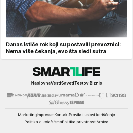
Danas ističe rok koji su postavili prevoznici:
Nema više čekanja, evo šta sledi sutra
Smartlife
Naslovna
Vesti
Saveti
Testovi
Biznis
Marketing
Impresum
Kontakt
Pravila i uslovi korišćenja
Politika o kolačićima
Politika privatnosti
Arhiva