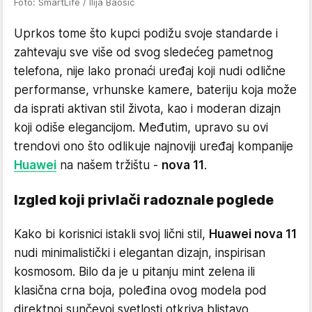
Foto: SmartLife / Ilija Baošić
Uprkos tome što kupci podižu svoje standarde i
zahtevaju sve više od svog sledećeg pametnog
telefona, nije lako pronaći uređaj koji nudi odlične
performanse, vrhunske kamere, bateriju koja može
da isprati aktivan stil života, kao i moderan dizajn
koji odiše elegancijom. Međutim, upravo su ovi
trendovi ono što odlikuje najnoviji uređaj kompanije
Huawei
na našem tržištu -
nova 11
.
Izgled koji privlači radoznale poglede
Kako bi korisnici istakli svoj lični stil,
Huawei nova 11
nudi minimalistički i elegantan dizajn, inspirisan
kosmosom. Bilo da je u pitanju mint zelena ili
klasična crna boja, poleđina ovog modela pod
direktnoj sunčevoj svetlosti otkriva blistavo