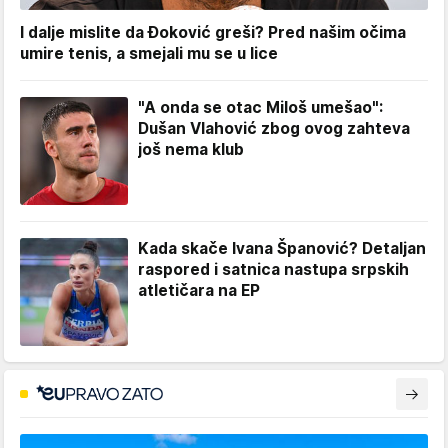
I dalje mislite da Đoković greši? Pred našim očima
umire tenis, a smejali mu se u lice
"A onda se otac Miloš umešao":
Dušan Vlahović zbog ovog zahteva
još nema klub
Kada skače Ivana Španović? Detaljan
raspored i satnica nastupa srpskih
atletičara na EP