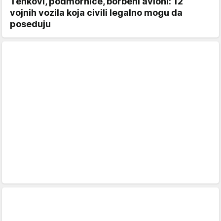
Tenkovi, podmornice, borbeni avioni: 12
vojnih vozila koja civili legalno mogu da
poseduju