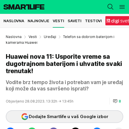
NASLOVNA
NAJNOVIJE
VESTI
SAVETI
TESTOVI
Naslovna
Vesti
Uređaji
Telefon sa dobrom baterijom i
kamerama Huawei
Huawei nova 11: Usporite vreme sa
dugotrajnom baterijom i uhvatite svaki
trenutak!
Vodite brz tempo života i potreban vam je uređaj
koji može da vas savršeno isprati?
Objavljeno 28.08.2023. 13:32h
→ 13:45h
8
Dodajte Smartlife u vaš Google izbor