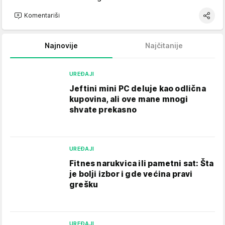
Komentariši
Najnovije
Najčitanije
UREĐAJI
Jeftini mini PC deluje kao odlična
kupovina, ali ove mane mnogi
shvate prekasno
UREĐAJI
Fitnes narukvica ili pametni sat: Šta
je bolji izbor i gde većina pravi
grešku
UREĐAJI