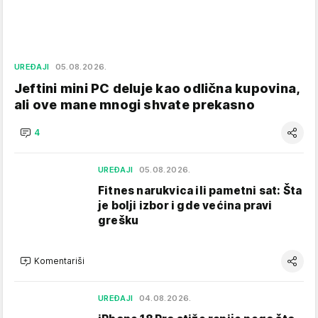
UREĐAJI
05.08.2026.
Jeftini mini PC deluje kao odlična kupovina,
ali ove mane mnogi shvate prekasno
4
UREĐAJI
05.08.2026.
Fitnes narukvica ili pametni sat: Šta
je bolji izbor i gde većina pravi
grešku
Komentariši
UREĐAJI
04.08.2026.