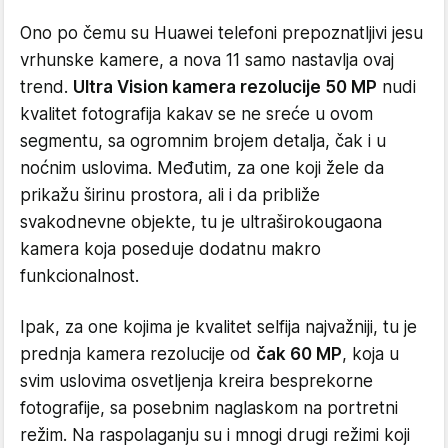
Ono po čemu su Huawei telefoni prepoznatljivi jesu
vrhunske kamere, a nova 11 samo nastavlja ovaj
trend.
Ultra Vision kamera rezolucije 50 MP
nudi
kvalitet fotografija kakav se ne sreće u ovom
segmentu, sa ogromnim brojem detalja, čak i u
noćnim uslovima. Međutim, za one koji žele da
prikažu širinu prostora, ali i da približe
svakodnevne objekte, tu je ultraširokougaona
kamera koja poseduje dodatnu makro
funkcionalnost.
Ipak, za one kojima je kvalitet selfija najvažniji, tu je
prednja kamera rezolucije od
čak 60 MP
, koja u
svim uslovima osvetljenja kreira besprekorne
fotografije, sa posebnim naglaskom na portretni
režim. Na raspolaganju su i mnogi drugi režimi koji