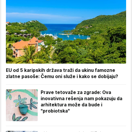
EU od 5 karipskih država traži da ukinu famozne
zlatne pasoše: Čemu oni služe i kako se dobijaju?
Prave tetovaže za zgrade: Ova
inovativna rešenja nam pokazuju da
arhitektura može da bude i
"probiotska"