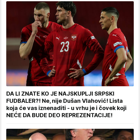
DA LI ZNATE KO JE NAJSKUPLJI SRPSKI
FUDBALER?! Ne, nije Dušan Vlahović! Lista
koja će vas iznenaditi - u vrhu je i čovek koji
NEĆE DA BUDE DEO REPREZENTACIJE!