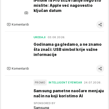
iPhone 18 Pro stiže ranije nego što
mislite: Apple već nagovestio
ključan datum
Komentariši
UREĐAJI
03.08.2026.
Godinama ga gledamo, a ne znamo
šta znači: USB simbol krije važne
informacije
Komentariši
PROMO
INTELLIGENT EYEWEAR
24.07.2026.
Samsung pametne naočare menjaju
način na koji koristimo AI
SPONSORED BY
Samsung