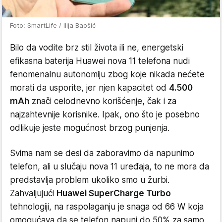
Foto: SmartLife / Ilija Baošić
Bilo da vodite brz stil života ili ne, energetski
efikasna baterija Huawei nova 11 telefona nudi
fenomenalnu autonomiju zbog koje nikada nećete
morati da usporite, jer njen kapacitet od
4.500
mAh
znači celodnevno korišćenje, čak i za
najzahtevnije korisnike. Ipak, ono što je posebno
odlikuje jeste mogućnost brzog punjenja.
Svima nam se desi da zaboravimo da napunimo
telefon, ali u slučaju nova 11 uređaja, to ne mora da
predstavlja problem ukoliko smo u žurbi.
Zahvaljujući
Huawei SuperCharge Turbo
tehnologiji, na raspolaganju je snaga od 66 W koja
omogućava da se telefon napuni do 50% za samo