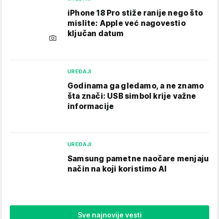
iPhone 18 Pro stiže ranije nego što
mislite: Apple već nagovestio
ključan datum
UREĐAJI
Godinama ga gledamo, a ne znamo
šta znači: USB simbol krije važne
informacije
UREĐAJI
Samsung pametne naočare menjaju
način na koji koristimo AI
Sve najnovije vesti