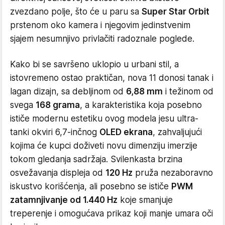
zvezdano polje, što će u paru sa
Super Star Orbit
prstenom oko kamera i njegovim jedinstvenim
sjajem nesumnjivo privlačiti radoznale poglede.
Kako bi se savršeno uklopio u urbani stil, a
istovremeno ostao praktičan, nova 11 donosi tanak i
lagan dizajn, sa debljinom od
6,88 mm
i težinom od
svega
168 grama
, a karakteristika koja posebno
ističe modernu estetiku ovog modela jesu ultra-
tanki okviri 6,7-inčnog
OLED ekrana
, zahvaljujući
kojima će kupci doživeti novu dimenziju imerzije
tokom gledanja sadržaja. Svilenkasta brzina
osvežavanja displeja od
120 Hz
pruža nezaboravno
iskustvo korišćenja, ali posebno se ističe
PWM
zatamnjivanje od 1.440 Hz
koje smanjuje
treperenje i omogućava prikaz koji manje umara oči