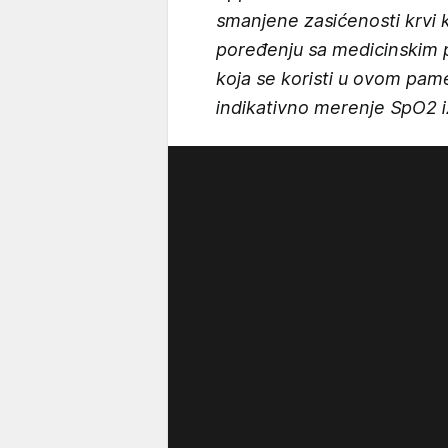
smanjene zasićenosti krvi 
poređenju sa medicinskim 
koja se koristi u ovom pam
indikativno merenje SpO2 i