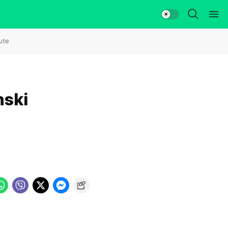
ute
nski