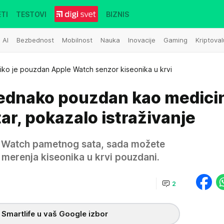
TI
TESTOVI
BIZNIS
AI
Bezbednost
Mobilnost
Nauka
Inovacije
Gaming
Kriptoval
liko je pouzdan Apple Watch senzor kiseonika u krvi
ednako pouzdan kao medici
ar, pokazalo istraživanje
le Watch pametnog sata, sada možete
ti merenja kiseonika u krvi pouzdani.
2
 Smartlife u vaš Google izbor