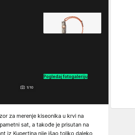
Pogledaj fotogaleriju
1/10
zor za merenje kiseonika u krvi na
pametni sat, a takođe je prisutan na
ant iz Kupertina nije išao toliko daleko