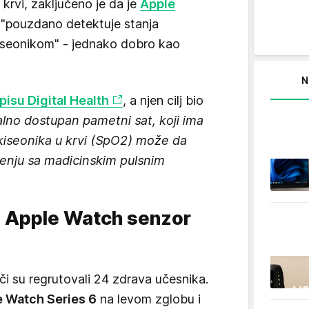
 krvi, zaključeno je da je
Apple
 "pouzdano detektuje stanja
kiseonikom" - jednako dobro kao
N
pisu Digital Health
, a njen cilj bio
lno dostupan pametni sat, koji ima
iseonika u krvi (SpO2) može da
đenju sa madicinskim pulsnim
n Apple Watch senzor
ači su regrutovali 24 zdrava učesnika.
 Watch Series 6
na levom zglobu i