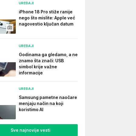
UREĐAJI
iPhone 18 Pro stiže ranije
nego što mislite: Apple već
nagovestio ključan datum
UREĐAJI
Godinama ga gledamo, a ne
znamo šta znači: USB
simbol krije važne
informacije
UREĐAJI
Samsung pametne naočare
menjaju način na koji
koristimo AI
Sve najnovije vesti