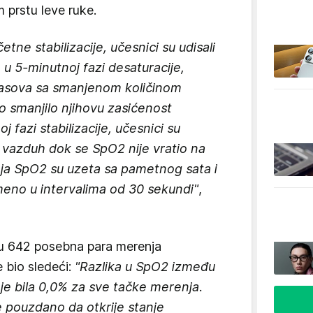
 prstu leve ruke.
etne stabilizacije, učesnici su udisali
 u 5-minutnoj fazi desaturacije,
 gasova sa smanjenom količinom
o smanjilo njihovu zasićenost
j fazi stabilizacije, učesnici su
i vazduh dok se SpO2 nije vratio na
ja SpO2 su uzeta sa pametnog sata i
eno u intervalima od 30 sekundi"
,
su 642 posebna para merenja
e bio sledeći:
"Razlika u SpO2 između
je bila 0,0% za sve tačke merenja.
 pouzdano da otkrije stanje