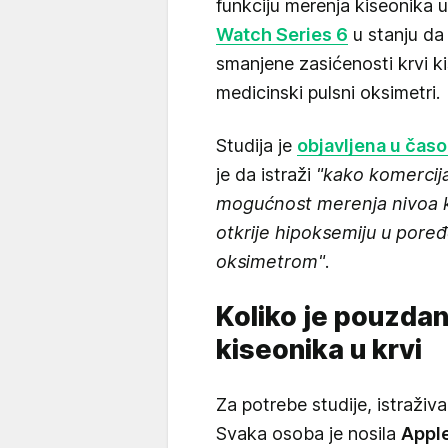
funkciju merenja kiseonika u
Watch Series 6
u stanju da
smanjene zasićenosti krvi 
medicinski pulsni oksimetri.
Studija je
objavljena u časo
je da istraži
"kako komercija
mogućnost merenja nivoa k
otkrije hipoksemiju u pore
oksimetrom"
.
Koliko je pouzda
kiseonika u krvi
Za potrebe studije, istraživ
Svaka osoba je nosila
Apple