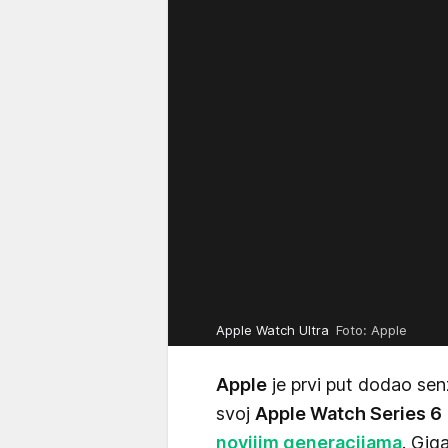
Apple Watch Ultra
Foto: Apple
Apple
je prvi put dodao sen
svoj
Apple Watch Series 6
novijim generacijama
. Gig