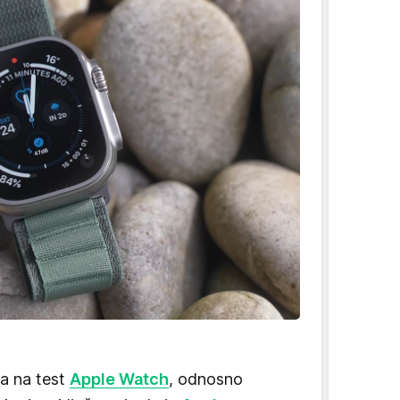
ila na test
Apple Watch
, odnosno