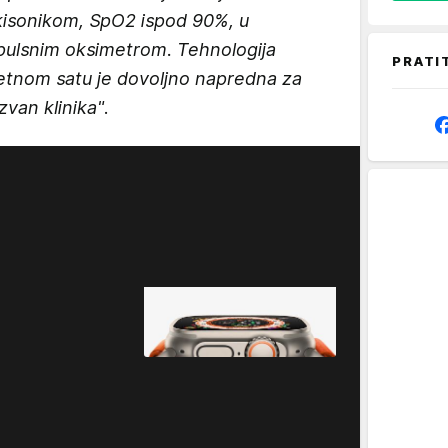
kisonikom, SpO2 ispod 90%, u
pulsnim oksimetrom. Tehnologija
PRATI
etnom satu je dovoljno napredna za
zvan klinika"
.