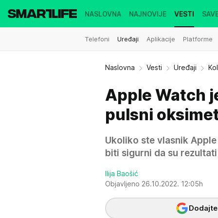
NASLOVNA
NAJNOVIJE
VESTI
SAVE
Telefoni
Uređaji
Aplikacije
Platforme
Naslovna
Vesti
Uređaji
Ko
Apple Watch j
pulsni oksimet
Ukoliko ste vlasnik App
biti sigurni da su rezulta
Ilija Baošić
Objavljeno 26.10.2022. 12:05h
Dodajte