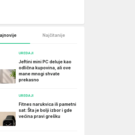
ajnovije
Najčitanije
UREĐAJI
Jeftini mini PC deluje kao
odlična kupovina, ali ove
mane mnogi shvate
prekasno
UREĐAJI
Fitnes narukvica ili pametni
sat: Šta je bolji izbor i gde
većina pravi grešku