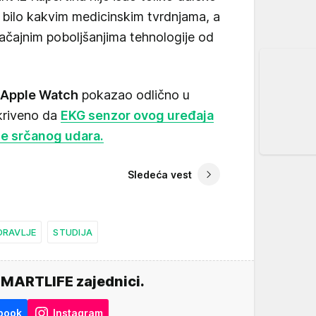
a bilo kakvim medicinskim tvrdnjama, a
načajnim poboljšanjima tehnologije od
Apple Watch
pokazao odlično u
tkriveno da
EKG senzor ovog uređaja
e srčanog udara.
Sledeća vest
DRAVLJE
STUDIJA
SMARTLIFE zajednici.
book
Instagram