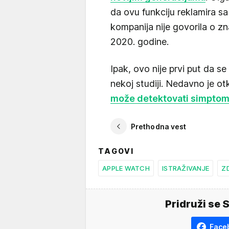
da ovu funkciju reklamira s
kompanija nije govorila o z
2020. godine.
Ipak, ovo nije prvi put da se
nekoj studiji. Nedavno je o
može detektovati simptom
Prethodna vest
TAGOVI
APPLE WATCH
ISTRAŽIVANJE
Z
Pridruži se 
Face