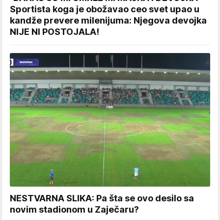
Sportista koga je obožavao ceo svet upao u
kandže prevere milenijuma: Njegova devojka
NIJE NI POSTOJALA!
NESTVARNA SLIKA: Pa šta se ovo desilo sa
novim stadionom u Zaječaru?