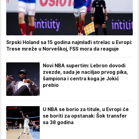
Srpski Holand sa 15 godina najmlađi strelac u Evropi:
Trese mreže u Norveškoj, FSS mora da reaguje
Novi NBA supertim: Lebron dovodi
zvezde, sada je naciljao prvog pika,
šampiona i centra koga je Jokić
prebio
U NBA se borio za titule, u Evropi će
se boriti za opstanak: Šok transfer
sa 38 godina