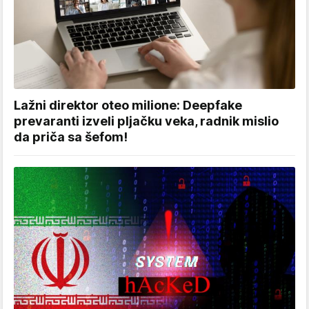
Lažni direktor oteo milione: Deepfake
prevaranti izveli pljačku veka, radnik mislio
da priča sa šefom!