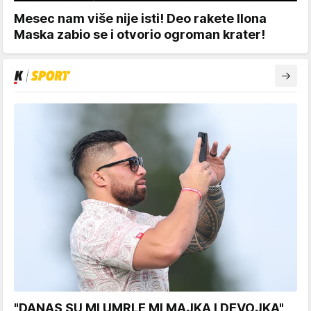
Mesec nam više nije isti! Deo rakete Ilona
Maska zabio se i otvorio ogroman krater!
"DANAS SU MI UMRLE MI MAJKA I DEVOJKA"