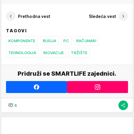
Prethodna vest
Sledeća vest
TAGOVI
KOMPONENTE
RUSIJA
PC
RAČUNARI
TEHNOLOGIJA
INOVACIJE
TRŽIŠTE
Pridruži se SMARTLIFE zajednici.
6