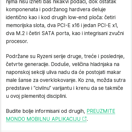
njima nisu izneti baš nikakvi podaci, dok ostatak
komponenata i podržanog hardvera deluje
identično kao i kod drugih low-end ploča: četiri
memorijska slota, dva PCI-E x16 i jedan PCI-E x1,
dva M.2 i četiri SATA porta, kao i integrisani zvučni
procesor.
Podržane su Ryzeni serije druge, treće i poslednje,
četvrte generacije. Doduše, veličina hladnjaka na
naponskoj sekciji uliva nadu da će postojati makar
male šanse za overklokovanje. Ko zna, možda sutra
predstave i “civilnu“ varijantu i krenu da se takmiče
u ovoj plemenitoj disciplini.
Budite bolje informisani od drugih,
PREUZMITE
MONDO MOBILNU APLIKACIJU
.