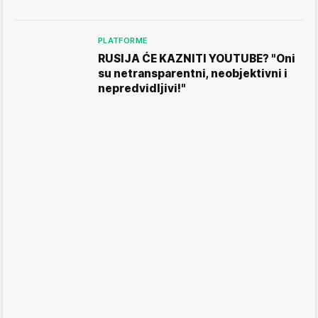
PLATFORME
RUSIJA ĆE KAZNITI YOUTUBE? "Oni
su netransparentni, neobjektivni i
nepredvidljivi!"