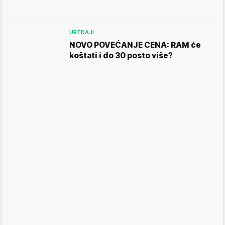
UREĐAJI
NOVO POVEĆANJE CENA: RAM će
koštati i do 30 posto više?