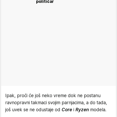
političar
Ipak, proći će još neko vreme dok ne postanu
ravnopravni takmaci svojim parnjacima, a do tada,
još uvek se ne odustaje od
Core
i
Ryzen
modela.