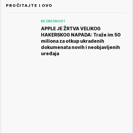
PROČITAJTE I OVO
BEZBEDNOST
APPLE JE ŽRTVA VELIKOG
HAKERSKOG NAPADA: Traže im 50
miliona za otkup ukradenih
dokumenata novih i neobjavljenih
uređaja