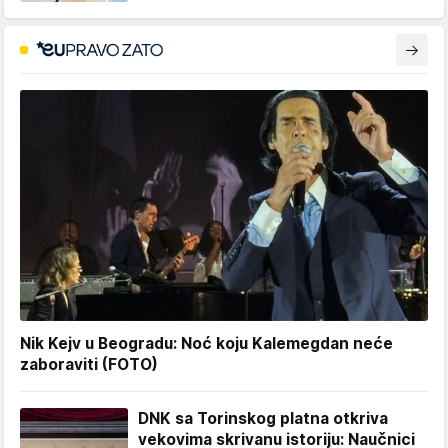
Nik Kejv u Beogradu: Noć koju Kalemegdan neće
zaboraviti (FOTO)
DNK sa Torinskog platna otkriva
vekovima skrivanu istoriju: Naučnici