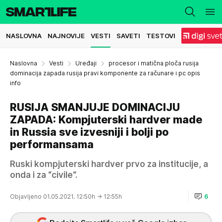
NASLOVNA
NAJNOVIJE
VESTI
SAVETI
TESTOVI
Naslovna
Vesti
Uređaji
procesor i matična ploča rusija
dominacija zapada rusija pravi komponente za računare i pc opis
info
RUSIJA SMANJUJE DOMINACIJU
ZAPADA: Kompjuterski hardver made
in Russia sve izvesniji i bolji po
performansama
Ruski kompjuterski hardver prvo za institucije, a
onda i za “civile“.
Objavljeno 01.05.2021. 12:50h
→ 12:55h
6