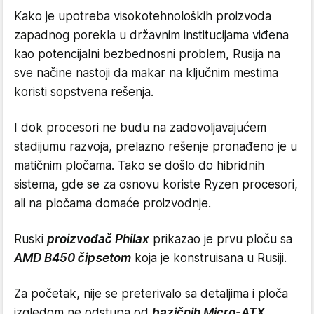
Kako je upotreba visokotehnoloških proizvoda
zapadnog porekla u državnim institucijama viđena
kao potencijalni bezbednosni problem, Rusija na
sve načine nastoji da makar na ključnim mestima
koristi sopstvena rešenja.
I dok procesori ne budu na zadovoljavajućem
stadijumu razvoja, prelazno rešenje pronađeno je u
matičnim pločama. Tako se došlo do hibridnih
sistema, gde se za osnovu koriste Ryzen procesori,
ali na pločama domaće proizvodnje.
Ruski
proizvođač Philax
prikazao je prvu ploču sa
AMD B450 čipsetom
koja je konstruisana u Rusiji.
Za početak, nije se preterivalo sa detaljima i ploča
izgledom ne odstupa od
bazičnih Micro-ATX