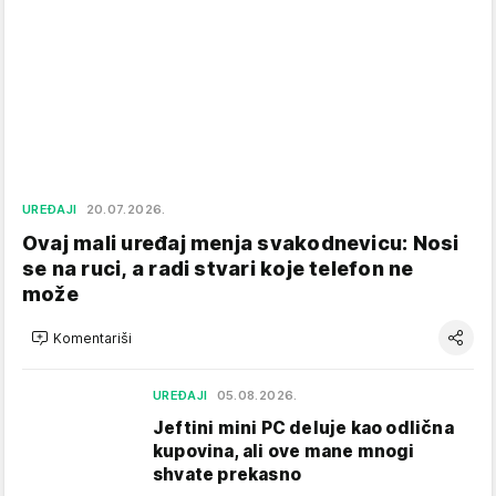
UREĐAJI
20.07.2026.
Ovaj mali uređaj menja svakodnevicu: Nosi
se na ruci, a radi stvari koje telefon ne
može
Komentariši
UREĐAJI
05.08.2026.
Jeftini mini PC deluje kao odlična
kupovina, ali ove mane mnogi
shvate prekasno