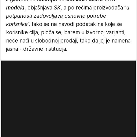
modela
, objašnjava
SK
, a po rečima proizvođača “
u
potpunosti zadovoljava osnovne potrebe
korisnika
”. Iako se ne navodi podatak na koje se
korisnike cilja, ploča se, barem u izvornoj varijanti,
neće naći u slobodnoj prodaji, tako da joj je namena
jasna - državne institucija.