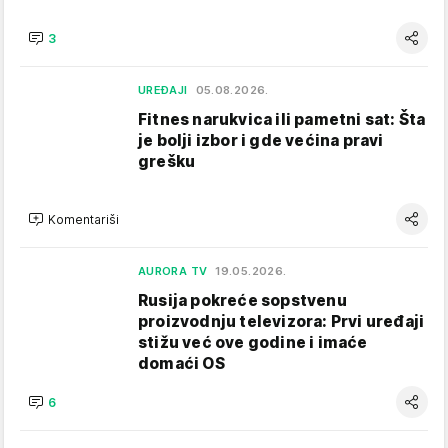
3
UREĐAJI
05.08.2026.
Fitnes narukvica ili pametni sat: Šta
je bolji izbor i gde većina pravi
grešku
Komentariši
AURORA TV
19.05.2026.
Rusija pokreće sopstvenu
proizvodnju televizora: Prvi uređaji
stižu već ove godine i imaće
domaći OS
6