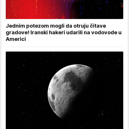
Jednim potezom mogli da otruju čitave
gradove! Iranski hakeri udarili na vodovode u
Americi