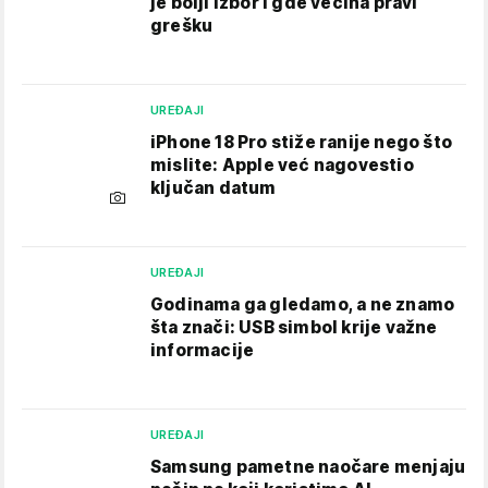
je bolji izbor i gde većina pravi
grešku
UREĐAJI
iPhone 18 Pro stiže ranije nego što
mislite: Apple već nagovestio
ključan datum
UREĐAJI
Godinama ga gledamo, a ne znamo
šta znači: USB simbol krije važne
informacije
UREĐAJI
Samsung pametne naočare menjaju