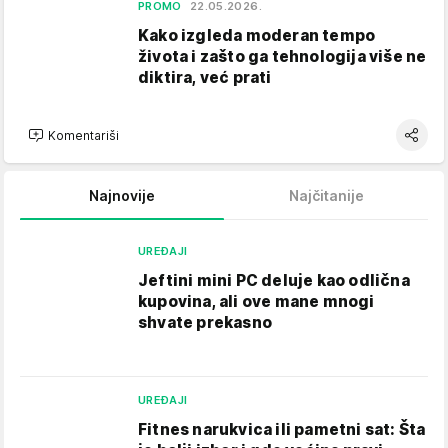
PROMO
22.05.2026.
Kako izgleda moderan tempo
života i zašto ga tehnologija više ne
diktira, već prati
Komentariši
Najnovije
Najčitanije
UREĐAJI
Jeftini mini PC deluje kao odlična
kupovina, ali ove mane mnogi
shvate prekasno
UREĐAJI
Fitnes narukvica ili pametni sat: Šta