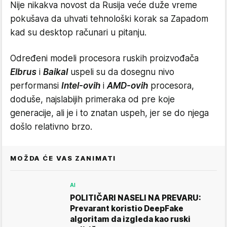
Nije nikakva novost da Rusija veće duže vreme
pokušava da uhvati tehnološki korak sa Zapadom
kad su desktop računari u pitanju.
Određeni modeli procesora ruskih proizvođača
Elbrus
i
Baikal
uspeli su da dosegnu nivo
performansi
Intel-ovih
i
AMD-ovih
procesora,
doduše, najslabijih primeraka od pre koje
generacije, ali je i to znatan uspeh, jer se do njega
došlo relativno brzo.
MOŽDA ĆE VAS ZANIMATI
AI
POLITIČARI NASELI NA PREVARU:
Prevarant koristio DeepFake
algoritam da izgleda kao ruski