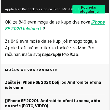
Pogledaj
Apple Mac Pro točkići i stopice
Foto: MONDO / Apple
fotogaleriju
OK, za 849 evra mogu da se kupe dva nova
iPhone
SE 2020 telefona
!
Za 849 evra može da se kupi još mnogo toga, a
Apple traži tačno toliko za točkiće za Mac Pro
računar, inače svoj
najskuplji Pro ikad
.
MOŽDA ĆE VAS ZANIMATI:
Zašto je iPhone SE 2020 bolji od Android telefona
iste cene
[iPhone SE 2020]: Android telefoni tu nemaju šta
da traže (FOTO, VIDEO)