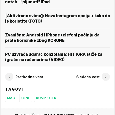
notch - "pljunuti" iPad
[Aktivirano svima]: Nova Instagram opcija + kako da
je koristite (FOTO)
Zvanično: Android i iPhone telefoni počinju da
prate korisnike zbog KORONE
PC uzvraća udarac konzolama: HIT IGRA stiže za
igrače na računarima (VIDEO)
Prethodna vest
Sledeća vest
TAGOVI
MAC
CENE
KOMPJUTER