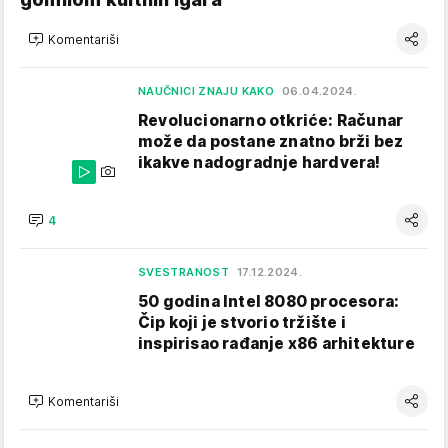
Komentariši
NAUČNICI ZNAJU KAKO
06.04.2024.
Revolucionarno otkriće: Računar
može da postane znatno brži bez
ikakve nadogradnje hardvera!
4
SVESTRANOST
17.12.2024.
50 godina Intel 8080 procesora:
Čip koji je stvorio tržište i
inspirisao rađanje x86 arhitekture
Komentariši