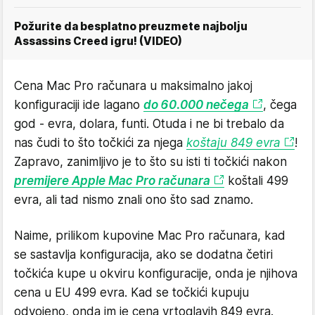
Požurite da besplatno preuzmete najbolju
Assassins Creed igru! (VIDEO)
Cena Mac Pro računara u maksimalno jakoj
konfiguraciji ide lagano
do 60.000 nečega
, čega
god - evra, dolara, funti. Otuda i ne bi trebalo da
nas čudi to što točkići za njega
koštaju 849 evra
!
Zapravo, zanimljivo je to što su isti ti točkići nakon
premijere Apple Mac Pro računara
koštali 499
evra, ali tad nismo znali ono što sad znamo.
Naime, prilikom kupovine Mac Pro računara, kad
se sastavlja konfiguracija, ako se dodatna četiri
točkića kupe u okviru konfiguracije, onda je njihova
cena u EU 499 evra. Kad se točkići kupuju
odvojeno, onda im je cena vrtoglavih 849 evra.