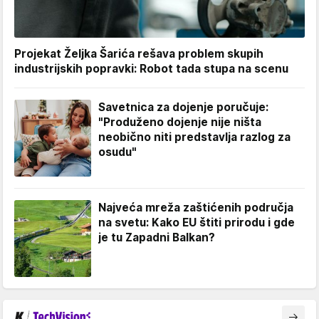
Projekat Željka Šarića rešava problem skupih
industrijskih popravki: Robot tada stupa na scenu
Savetnica za dojenje poručuje:
"Produženo dojenje nije ništa
neobično niti predstavlja razlog za
osudu"
Najveća mreža zaštićenih područja
na svetu: Kako EU štiti prirodu i gde
je tu Zapadni Balkan?