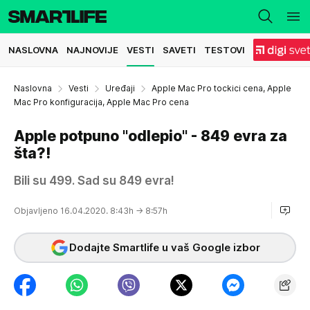
NASLOVNA
NAJNOVIJE
VESTI
SAVETI
TESTOVI
Naslovna
Vesti
Uređaji
Apple Mac Pro tockici cena, Apple
Mac Pro konfiguracija, Apple Mac Pro cena
Apple potpuno "odlepio" - 849 evra za
šta?!
Bili su 499. Sad su 849 evra!
Objavljeno 16.04.2020. 8:43h
→ 8:57h
Dodajte Smartlife u vaš Google izbor