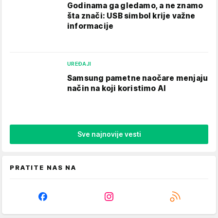
Godinama ga gledamo, a ne znamo
šta znači: USB simbol krije važne
informacije
UREĐAJI
Samsung pametne naočare menjaju
način na koji koristimo AI
Sve najnovije vesti
PRATITE NAS NA