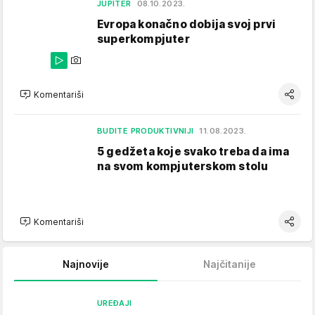
JUPITER
08.10.2023.
Evropa konačno dobija svoj prvi
superkompjuter
Komentariši
BUDITE PRODUKTIVNIJI
11.08.2023.
5 gedžeta koje svako treba da ima
na svom kompjuterskom stolu
Komentariši
Najnovije
Najčitanije
UREĐAJI