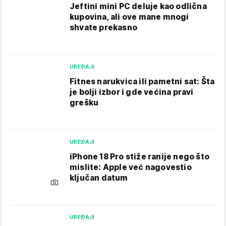
Jeftini mini PC deluje kao odlična
kupovina, ali ove mane mnogi
shvate prekasno
UREĐAJI
Fitnes narukvica ili pametni sat: Šta
je bolji izbor i gde većina pravi
grešku
UREĐAJI
iPhone 18 Pro stiže ranije nego što
mislite: Apple već nagovestio
ključan datum
UREĐAJI