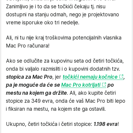
Zanimljivo je i to da se točkići čekaju tj. nisu
dostupni na stanju odmah, nego je projektovano
vreme isporuke oko tri nedelje.
Ali, ni tu nije kraj troškovima potencijalnih vlasnika
Mac Pro računara!
Ako se odlučite za kupovinu seta od četiri točkića,
onda bi valjalo razmisliti i o kupovini dodatnih tzv.
stopica za Mac Pro
, jer
točkići nemaju kočnice
,
pa je moguće da će se
Mac Pro kotrljati
po
mestu na kojem ga držite
. Ali, ako kupite četiri
stopice za 349 evra, onda će vaš Mac Pro biti lepo
i fiksiran na mestu, na kojem ste ga ostavili.
Ukupno, četiri točkića i četiri stopice:
1.198 evra
!