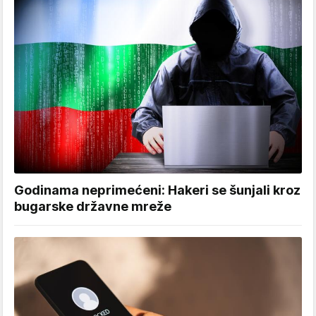
Godinama neprimećeni: Hakeri se šunjali kroz
bugarske državne mreže