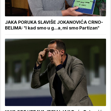
JAKA PORUKA SLAVIŠE JOKANOVIĆA CRNO-
BELIMA: "I kad smo u g...a, mi smo Partizan"