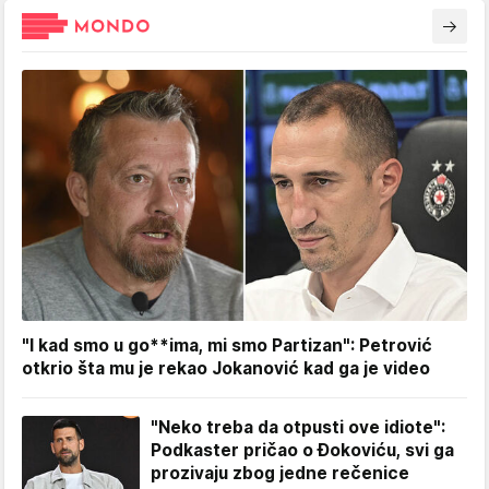
"I kad smo u go**ima, mi smo Partizan": Petrović
otkrio šta mu je rekao Jokanović kad ga je video
"Neko treba da otpusti ove idiote":
Podkaster pričao o Đokoviću, svi ga
prozivaju zbog jedne rečenice