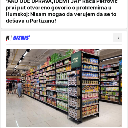
"AKO ODE UPRAVA, IDEM I JA!" Raća Petrović
prvi put otvoreno govorio o problemima u
Humskoj: Nisam mogao da verujem da se to
dešava u Partizanu!