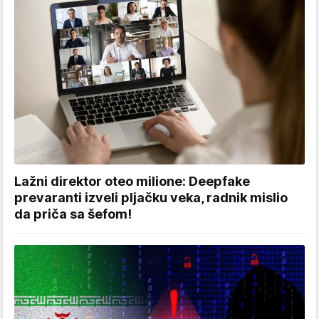
Lažni direktor oteo milione: Deepfake
prevaranti izveli pljačku veka, radnik mislio
da priča sa šefom!