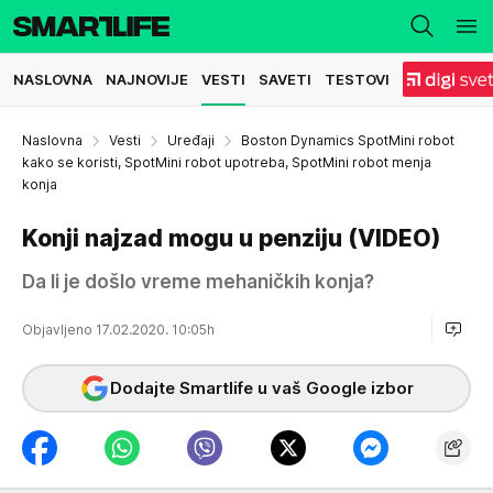
NASLOVNA
NAJNOVIJE
VESTI
SAVETI
TESTOVI
Naslovna
Vesti
Uređaji
Boston Dynamics SpotMini robot
kako se koristi, SpotMini robot upotreba, SpotMini robot menja
konja
Konji najzad mogu u penziju (VIDEO)
Da li je došlo vreme mehaničkih konja?
Objavljeno 17.02.2020. 10:05h
Dodajte Smartlife u vaš Google izbor