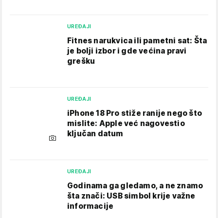
UREĐAJI
Fitnes narukvica ili pametni sat: Šta
je bolji izbor i gde većina pravi
grešku
UREĐAJI
iPhone 18 Pro stiže ranije nego što
mislite: Apple već nagovestio
ključan datum
UREĐAJI
Godinama ga gledamo, a ne znamo
šta znači: USB simbol krije važne
informacije