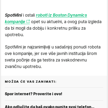
SpotMini
i ostali
roboti iz Boston Dynamics
kompanije
opet su aktuelni, a ovog puta izgleda
da bi mogli da dobiju i konkretnu priliku za
upotrebu.
SpotMini je najzanimljiviji u sadašnjoj ponudi robota
ove kompanije, jer sve više javnih institucija širom
sveta počinje da ga testira za svakodnevnu
zvaničnu upotrebu.
MOŽDA ĆE VAS ZANIMATI:
Spor internet? Proverite i ovo!
Ako odlučite da baš ovako punite svoj telefon…