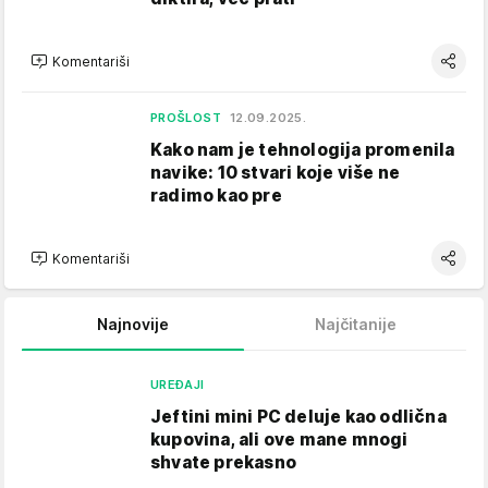
Komentariši
PROŠLOST
12.09.2025.
Kako nam je tehnologija promenila
navike: 10 stvari koje više ne
radimo kao pre
Komentariši
Najnovije
Najčitanije
UREĐAJI
Jeftini mini PC deluje kao odlična
kupovina, ali ove mane mnogi
shvate prekasno