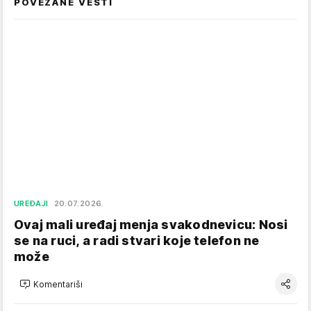
POVEZANE VESTI
UREĐAJI
20.07.2026.
Ovaj mali uređaj menja svakodnevicu: Nosi
se na ruci, a radi stvari koje telefon ne
može
Komentariši