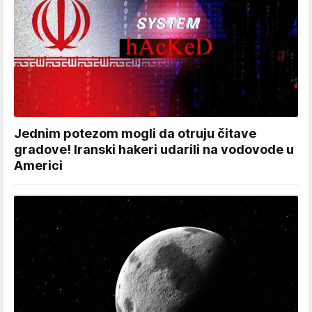
Jednim potezom mogli da otruju čitave
gradove! Iranski hakeri udarili na vodovode u
Americi