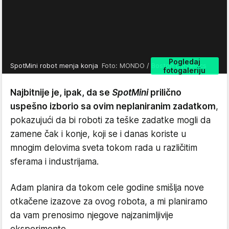
Pogledaj
SpotMini robot menja konja
Foto: MONDO / Boston Dynamics
fotogaleriju
Najbitnije je, ipak, da se
SpotMini
prilično
uspešno izborio sa ovim neplaniranim zadatkom
,
pokazujući da bi roboti za teške zadatke mogli da
zamene čak i konje, koji se i danas koriste u
mnogim delovima sveta tokom rada u različitim
sferama i industrijama.
Adam planira da tokom cele godine smišlja nove
otkačene izazove za ovog robota, a mi planiramo
da vam prenosimo njegove najzanimljivije