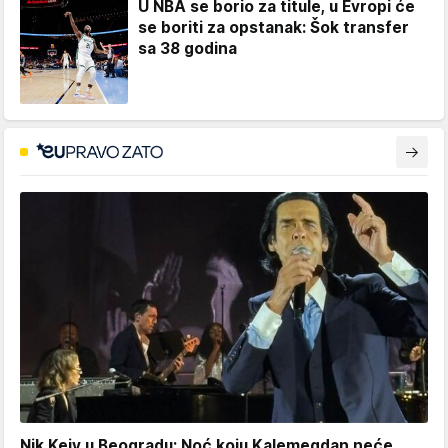
U NBA se borio za titule, u Evropi će
se boriti za opstanak: Šok transfer
sa 38 godina
Nik Kejv u Beogradu: Noć koju Kalemegdan neće