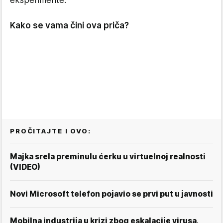
eksperimente.
Kako se vama čini ova priča?
PROČITAJTE I OVO:
Majka srela preminulu ćerku u virtuelnoj realnosti
(VIDEO)
Novi Microsoft telefon pojavio se prvi put u javnosti
Mobilna industrija u krizi zbog eskalacije virusa,