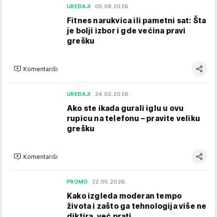
UREĐAJI
05.08.2026.
Fitnes narukvica ili pametni sat: Šta
je bolji izbor i gde većina pravi
grešku
Komentariši
UREĐAJI
24.02.2026.
Ako ste ikada gurali iglu u ovu
rupicu na telefonu – pravite veliku
grešku
Komentariši
PROMO
22.05.2026.
Kako izgleda moderan tempo
života i zašto ga tehnologija više ne
diktira, već prati