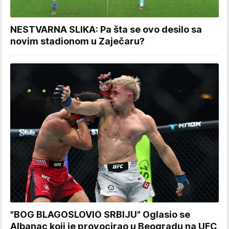
NESTVARNA SLIKA: Pa šta se ovo desilo sa
novim stadionom u Zaječaru?
"BOG BLAGOSLOVIO SRBIJU" Oglasio se
Albanac koji je provocirao u Beogradu na UFC