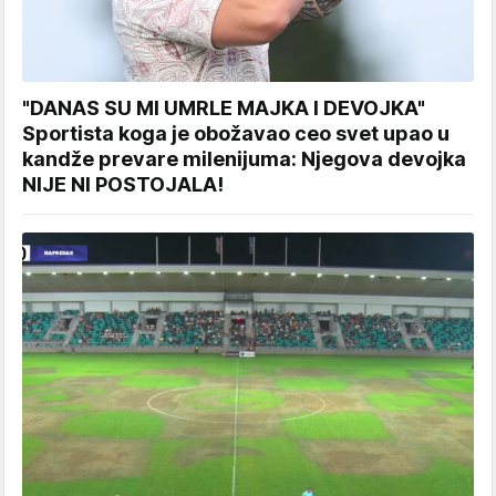
"DANAS SU MI UMRLE MAJKA I DEVOJKA"
Sportista koga je obožavao ceo svet upao u
kandže prevare milenijuma: Njegova devojka
NIJE NI POSTOJALA!