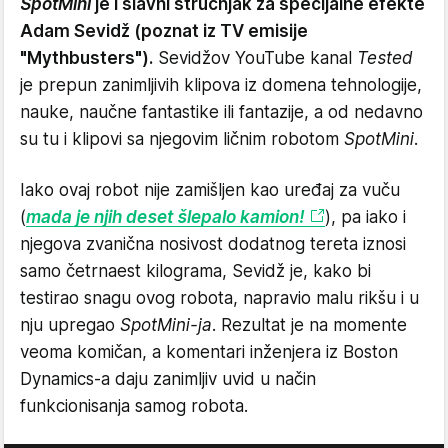
SpotMini
je i slavni stručnjak za specijalne efekte
Adam Sevidž (poznat iz TV emisije
"Mythbusters").
Sevidžov YouTube kanal
Tested
je prepun zanimljivih klipova iz domena tehnologije,
nauke, naučne fantastike ili fantazije, a od nedavno
su tu i klipovi sa njegovim ličnim robotom
SpotMini
.
Iako ovaj robot nije zamišljen kao uređaj za vuču
(
mada je njih deset šlepalo kamion!
), pa iako i
njegova zvanična nosivost dodatnog tereta iznosi
samo četrnaest kilograma, Sevidž je, kako bi
testirao snagu ovog robota, napravio malu rikšu i u
nju upregao
SpotMini-ja
.
Rezultat je na momente
veoma komičan, a komentari inženjera iz Boston
Dynamics-a daju zanimljiv uvid u način
funkcionisanja samog robota.