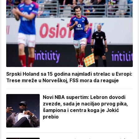
Srpski Holand sa 15 godina najmlađi strelac u Evropi:
Trese mreže u Norveškoj, FSS mora da reaguje
Novi NBA supertim: Lebron dovodi
zvezde, sada je naciljao prvog pika,
šampiona i centra koga je Jokić
prebio