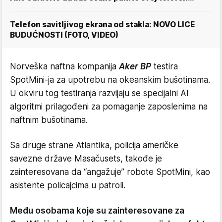
Telefon savitljivog ekrana od stakla: NOVO LICE
BUDUĆNOSTI (FOTO, VIDEO)
Norveška naftna kompanija
Aker BP
testira
SpotMini-ja za upotrebu na okeanskim bušotinama.
U okviru tog testiranja razvijaju se specijalni AI
algoritmi prilagođeni za pomaganje zaposlenima na
naftnim bušotinama.
Sa druge strane Atlantika, policija američke
savezne države Masačusets, takođe je
zainteresovana da “angažuje” robote SpotMini, kao
asistente policajcima u patroli.
Među osobama koje su zainteresovane za