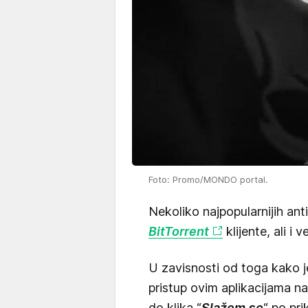
Foto: Promo/MONDO portal.
Nekoliko najpopularnijih an
BitTorrent
klijente, ali i
U zavisnosti od toga kako je
pristup ovim aplikacijama n
do klika “
Slažem se
“ po pri