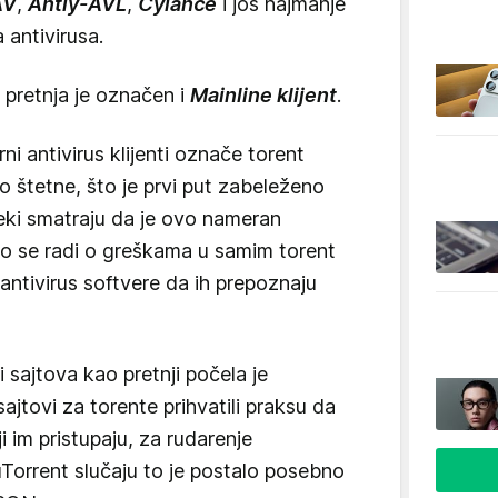
AV
,
Antiy-AVL
,
Cylance
i još najmanje
a antivirusa.
 pretnja je označen i
Mainline klijent
.
ni antivirus klijenti označe torent
ao štetne, što je prvi put zabeleženo
eki smatraju da je ovo nameran
no se radi o greškama u samim torent
e antivirus softvere da ih prepoznaju
 i sajtova kao pretnji počela je
jtovi za torente prihvatili praksu da
i im pristupaju, za rudarenje
 uTorrent slučaju to je postalo posebno