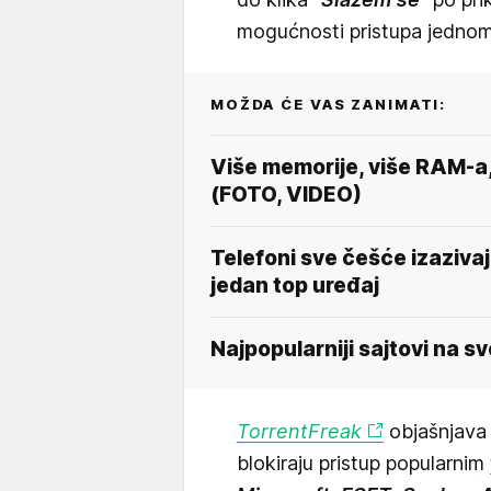
mogućnosti pristupa jednom 
MOŽDA ĆE VAS ZANIMATI:
Više memorije, više RAM-a, b
(FOTO, VIDEO)
Telefoni sve češće izazivaj
jedan top uređaj
Najpopularniji sajtovi na s
TorrentFreak
objašnjava 
blokiraju pristup popularnim