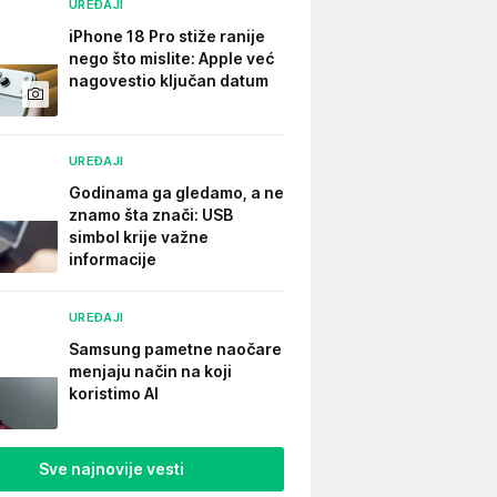
UREĐAJI
iPhone 18 Pro stiže ranije
nego što mislite: Apple već
nagovestio ključan datum
UREĐAJI
Godinama ga gledamo, a ne
znamo šta znači: USB
simbol krije važne
informacije
UREĐAJI
Samsung pametne naočare
menjaju način na koji
koristimo AI
Sve najnovije vesti