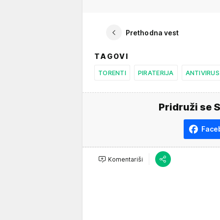
Prethodna vest
TAGOVI
TORENTI
PIRATERIJA
ANTIVIRUS
Pridruži se 
Face
Komentariši