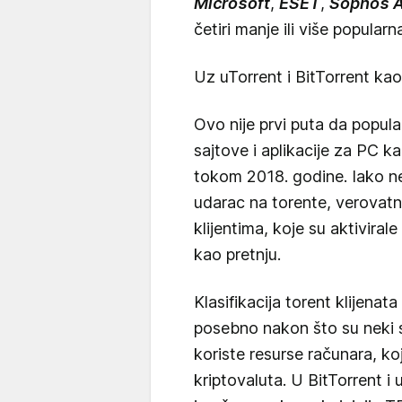
Microsoft
,
ESET
,
Sophos 
četiri manje ili više popularn
Uz uTorrent i BitTorrent kao
Ovo nije prvi puta da popular
sajtove i aplikacije za PC k
tokom 2018. godine. Iako n
udarac na torente, verovat
klijentima, koje su aktiviral
kao pretnju.
Klasifikacija torent klijenata
posebno nakon što su neki sa
koriste resurse računara, koj
kriptovaluta. U BitTorrent i