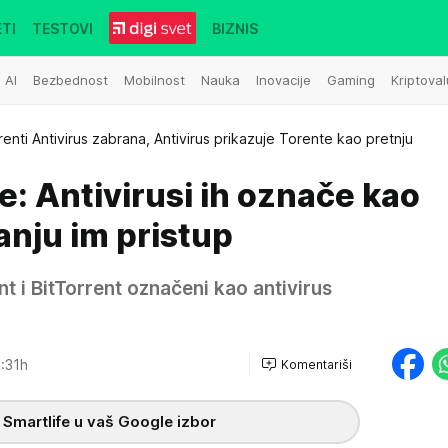
TI
TESTOVI
BIZNIS
AI
Bezbednost
Mobilnost
Nauka
Inovacije
Gaming
Kriptoval
enti Antivirus zabrana, Antivirus prikazuje Torente kao pretnju
e: Antivirusi ih označe kao
ranju im pristup
ent i BitTorrent označeni kao antivirus
:31h
Komentariši
 Smartlife u vaš Google izbor