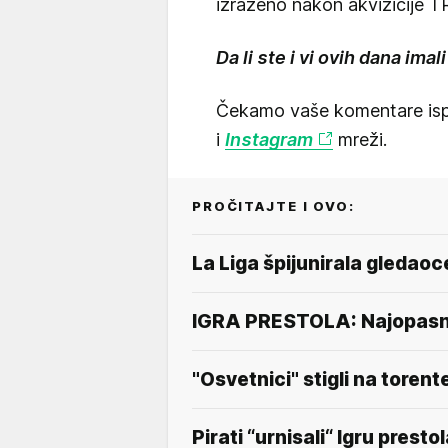
izraženo nakon akvizicije 
Da li ste i vi ovih dana im
Čekamo vaše komentare isp
i
Instagram
mreži.
PROČITAJTE I OVO:
La Liga špijunirala gledao
IGRA PRESTOLA: Najopasni
"Osvetnici" stigli na toren
Pirati “urnisali“ Igru presto