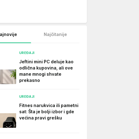
ajnovije
Najčitanije
UREĐAJI
Jeftini mini PC deluje kao
odlična kupovina, ali ove
mane mnogi shvate
prekasno
UREĐAJI
Fitnes narukvica ili pametni
sat: Šta je bolji izbor i gde
većina pravi grešku