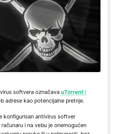
tivirus softvera označava
uTorrent
i
 veb adrese kao potencijalne pretnje.
 konfigurisan antivirus softver
a računaru i na vebu je onemogućen
kazivanju poruke ili u potpunosti, bez