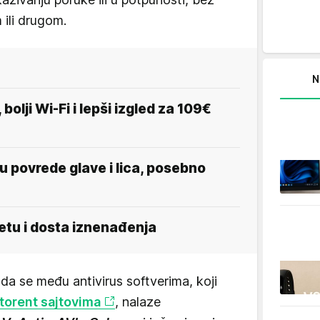
ili drugom.
N
olji Wi-Fi i lepši izgled za 109€
u povrede glave i lica, posebno
vetu i dosta iznenađenja
da se među antivirus softverima, koji
torent sajtovima
, nalaze