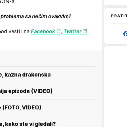
TRON-a.
PRATI
ali problema sa nečim ovakvim?
od vesti i na
Facebook
,
Twitter
ce, kazna drakonska
ja epizoda (VIDEO)
te (FOTO, VIDEO)
la, kako ste vi gledali?