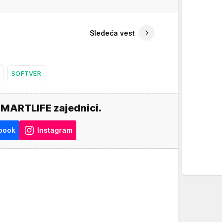
Sledeća vest
SOFTVER
SMARTLIFE zajednici.
book
Instagram