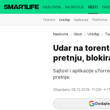
NASLOVNA
NAJNOVIJE
VESTI
SAVE
Telefoni
Uređaji
Aplikacije
Platforme
Naslovna
Vesti
Uređaji
Tor
Udar na torent
pretnju, bloki
Sajtovi i aplikacije uTorr
pretnje.
Objavljeno 08.12.2019. 11:23h
→ 11
Dodajte