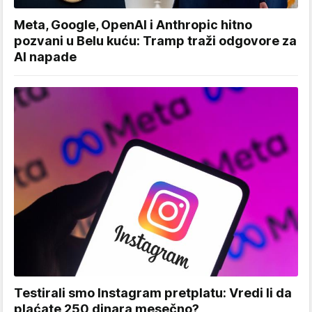
Meta, Google, OpenAI i Anthropic hitno
pozvani u Belu kuću: Tramp traži odgovore za
AI napade
Testirali smo Instagram pretplatu: Vredi li da
plaćate 250 dinara mesečno?