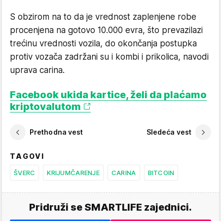
S obzirom na to da je vrednost zaplenjene robe
procenjena na gotovo 10.000 evra, što prevazilazi
trećinu vrednosti vozila, do okončanja postupka
protiv vozača zadržani su i kombi i prikolica, navodi
uprava carina.
Facebook ukida kartice, želi da plaćamo
kriptovalutom
Prethodna vest
Sledeća vest
TAGOVI
ŠVERC
KRIJUMČARENJE
CARINA
BITCOIN
Pridruži se SMARTLIFE zajednici.