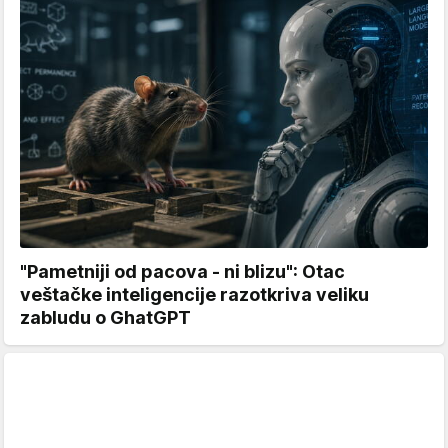
"Pametniji od pacova - ni blizu": Otac
veštačke inteligencije razotkriva veliku
zabludu o GhatGPT