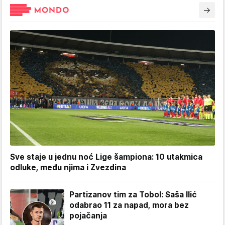
Sve staje u jednu noć Lige šampiona: 10 utakmica
odluke, među njima i Zvezdina
Partizanov tim za Tobol: Saša Ilić
odabrao 11 za napad, mora bez
pojačanja