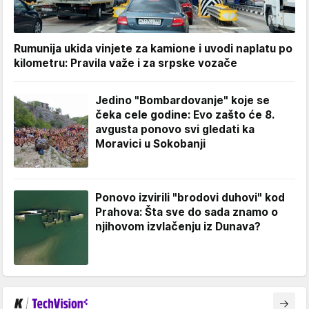
Rumunija ukida vinjete za kamione i uvodi naplatu po
kilometru: Pravila važe i za srpske vozače
Jedino "Bombardovanje" koje se
čeka cele godine: Evo zašto će 8.
avgusta ponovo svi gledati ka
Moravici u Sokobanji
Ponovo izvirili "brodovi duhovi" kod
Prahova: Šta sve do sada znamo o
njihovom izvlačenju iz Dunava?