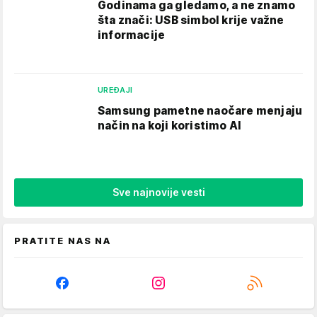
Godinama ga gledamo, a ne znamo
šta znači: USB simbol krije važne
informacije
UREĐAJI
Samsung pametne naočare menjaju
način na koji koristimo AI
Sve najnovije vesti
PRATITE NAS NA