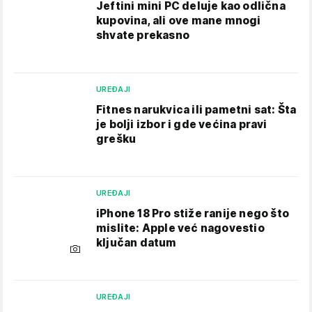
Jeftini mini PC deluje kao odlična
kupovina, ali ove mane mnogi
shvate prekasno
UREĐAJI
Fitnes narukvica ili pametni sat: Šta
je bolji izbor i gde većina pravi
grešku
UREĐAJI
iPhone 18 Pro stiže ranije nego što
mislite: Apple već nagovestio
ključan datum
UREĐAJI