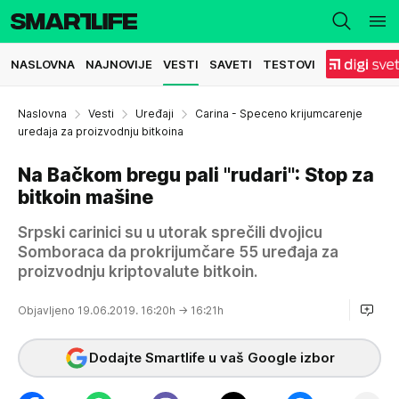
NASLOVNA
NAJNOVIJE
VESTI
SAVETI
TESTOVI
Naslovna
Vesti
Uređaji
Carina - Speceno krijumcarenje
uredaja za proizvodnju bitkoina
Na Bačkom bregu pali "rudari": Stop za
bitkoin mašine
Srpski carinici su u utorak sprečili dvojicu
Somboraca da prokrijumčare 55 uređaja za
proizvodnju kriptovalute bitkoin.
Objavljeno 19.06.2019. 16:20h
→ 16:21h
Dodajte Smartlife u vaš Google izbor