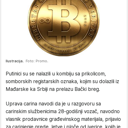
Ilustracija.
Foto: Promo.
Putinici su se nalazili u kombiju sa prikolicom,
somborskih registarskih oznaka, kojim su dolazili iz
Mađarske ka Srbiji na prelazu Bački breg.
Uprava carina navodi da je u razgovoru sa
carinskim službenicima 28-godišnji vozač, navodno
vlasnik prodavnice građevinskog materijala, prijavio
za carinjenje grede, letve i ploče od iverice, kojih je