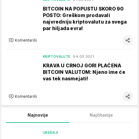
BITCOIN NA POPUSTU SKORO 90
POSTO: Greškom prodavali
najvredniju kriptovalutu za svega
par hiljada evra!
Komentariši
KRIPTOVALUTE
04.03.2021.
KRAVA U CRNOJ GORI PLAĆENA
BITCOIN VALUTOM: Njeno ime će
vas tek nasmejati!
Komentariši
Najnovije
Najčitanije
UREĐAJI