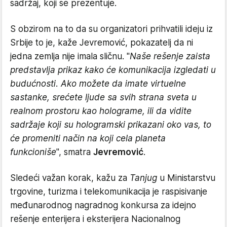
sadržaj, koji se prezentuje.
S obzirom na to da su organizatori prihvatili ideju iz
Srbije to je, kaže Jevremović, pokazatelj da ni
jedna zemlja nije imala sličnu. "
Naše rešenje zaista
predstavlja prikaz kako će komunikacija izgledati u
budućnosti. Ako možete da imate virtuelne
sastanke, srećete ljude sa svih strana sveta u
realnom prostoru kao holograme, ili da vidite
sadržaje koji su hologramski prikazani oko vas, to
će promeniti način na koji cela planeta
funkcioniše
", smatra
Jevremović
.
Sledeći važan korak, kažu za
Tanjug
u Ministarstvu
trgovine, turizma i telekomunikacija je raspisivanje
međunarodnog nagradnog konkursa za idejno
rešenje enterijera i eksterijera Nacionalnog