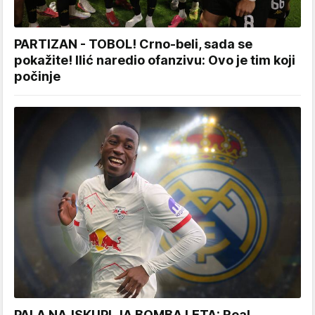
PARTIZAN - TOBOL! Crno-beli, sada se
pokažite! Ilić naredio ofanzivu: Ovo je tim koji
počinje
PALA NAJSKUPLJA BOMBA LETA: Real