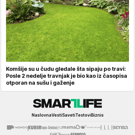
Komšije su u čudu gledale šta sipaju po travi:
Posle 2 nedelje travnjak je bio kao iz časopisa
otporan na sušu i gaženje
Smartlife
Naslovna
Vesti
Saveti
Testovi
Biznis