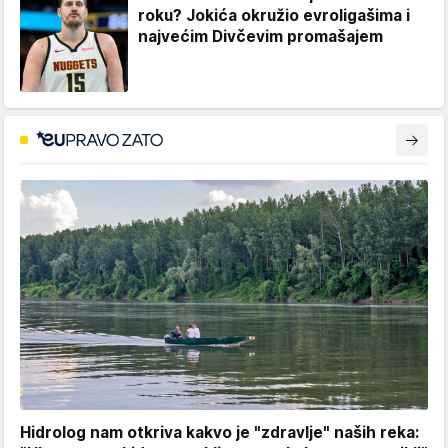
roku? Jokića okružio evroligašima i
najvećim Divčevim promašajem
Hidrolog nam otkriva kakvo je "zdravlje" naših reka: