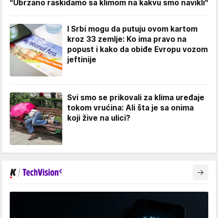
"Ubrzano raskidamo sa klimom na kakvu smo navikli"
I Srbi mogu da putuju ovom kartom
kroz 33 zemlje: Ko ima pravo na
popust i kako da obiđe Evropu vozom
jeftinije
Svi smo se prikovali za klima uređaje
tokom vrućina: Ali šta je sa onima
koji žive na ulici?