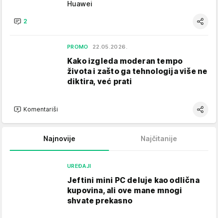
Huawei
2
PROMO
22.05.2026.
Kako izgleda moderan tempo
života i zašto ga tehnologija više ne
diktira, već prati
Komentariši
Najnovije
Najčitanije
UREĐAJI
Jeftini mini PC deluje kao odlična
kupovina, ali ove mane mnogi
shvate prekasno