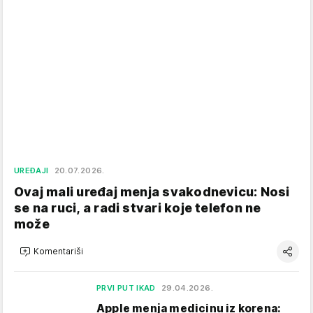
UREĐAJI
20.07.2026.
Ovaj mali uređaj menja svakodnevicu: Nosi
se na ruci, a radi stvari koje telefon ne
može
Komentariši
PRVI PUT IKAD
29.04.2026.
Apple menja medicinu iz korena: