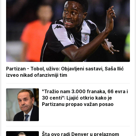
Partizan - Tobol, uživo: Objavljeni sastavi, Saša Ilić
izveo nikad ofanzivniji tim
"Tražio nam 3.000 franaka, 66 evra i
30 centi": Ljajić otkrio kako je
Partizanu propao važan posao
Šta ovo radi Denver u prelaznom