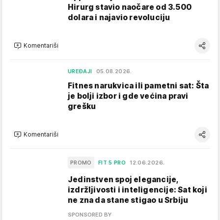
Hirurg stavio naočare od 3.500
dolara i najavio revoluciju
Komentariši
UREĐAJI
05.08.2026.
Fitnes narukvica ili pametni sat: Šta
je bolji izbor i gde većina pravi
grešku
Komentariši
PROMO
FIT 5 PRO
12.06.2026.
Jedinstven spoj elegancije,
izdržljivosti i inteligencije: Sat koji
ne zna da stane stigao u Srbiju
SPONSORED BY