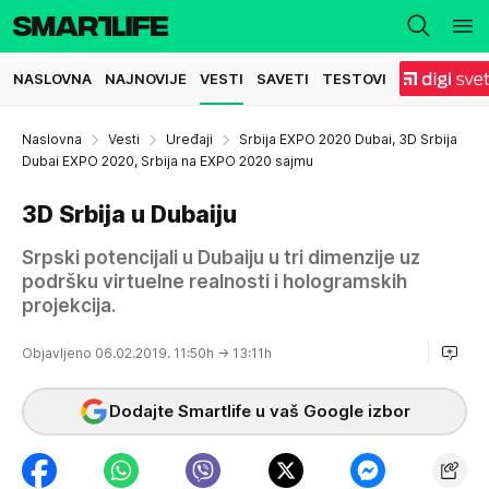
NASLOVNA
NAJNOVIJE
VESTI
SAVETI
TESTOVI
Naslovna
Vesti
Uređaji
Srbija EXPO 2020 Dubai, 3D Srbija
Dubai EXPO 2020, Srbija na EXPO 2020 sajmu
3D Srbija u Dubaiju
Srpski potencijali u Dubaiju u tri dimenzije uz
podršku virtuelne realnosti i hologramskih
projekcija.
Objavljeno 06.02.2019. 11:50h
→ 13:11h
Dodajte Smartlife u vaš Google izbor