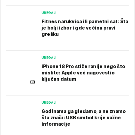
UREĐAJI
Fitnes narukvica ili pametni sat: Šta
je bolji izbor i gde većina pravi
grešku
UREĐAJI
iPhone 18 Pro stiže ranije nego što
mislite: Apple već nagovestio
ključan datum
UREĐAJI
Godinama ga gledamo, a ne znamo
šta znači: USB simbol krije važne
informacije