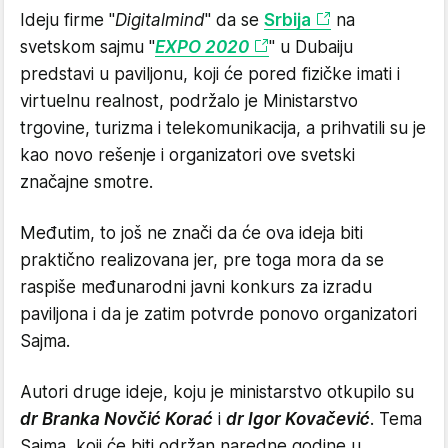
Ideju firme "
Digitalmind
" da se
Srbija
na
svetskom sajmu "
EXPO 2020
" u Dubaiju
predstavi u paviljonu, koji će pored fizičke imati i
virtuelnu realnost, podržalo je Ministarstvo
trgovine, turizma i telekomunikacija, a prihvatili su je
kao novo rešenje i organizatori ove svetski
značajne smotre.
Međutim, to još ne znači da će ova ideja biti
praktično realizovana jer, pre toga mora da se
raspiše međunarodni javni konkurs za izradu
paviljona i da je zatim potvrde ponovo organizatori
Sajma.
Autori druge ideje, koju je ministarstvo otkupilo su
dr Branka Novčić Korać
i
dr Igor Kovačević
. Tema
Sajma, koji će biti održan naredne godine u