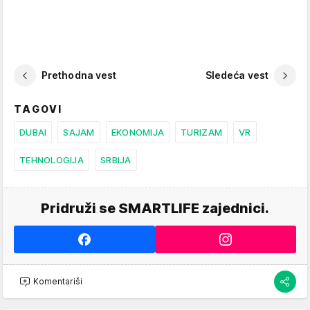
Prethodna vest
Sledeća vest
TAGOVI
DUBAI
SAJAM
EKONOMIJA
TURIZAM
VR
TEHNOLOGIJA
SRBIJA
Pridruži se SMARTLIFE zajednici.
Komentariši