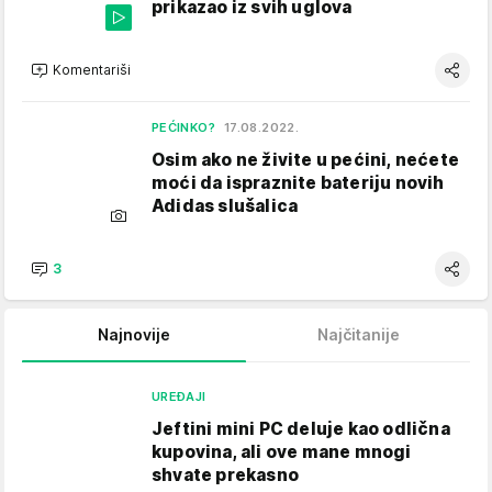
prikazao iz svih uglova
Komentariši
PEĆINKO?
17.08.2022.
Osim ako ne živite u pećini, nećete
moći da ispraznite bateriju novih
Adidas slušalica
3
Najnovije
Najčitanije
UREĐAJI
Jeftini mini PC deluje kao odlična
kupovina, ali ove mane mnogi
shvate prekasno