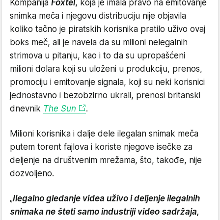
Kompanija
Foxtel
, koja je imala pravo na emitovanje
snimka meča i njegovu distribuciju nije objavila
koliko tačno je piratskih korisnika pratilo uživo ovaj
boks meč, ali je navela da su milioni nelegalnih
strimova u pitanju, kao i to da su upropašćeni
milioni dolara koji su uloženi u produkciju, prenos,
promociju i emitovanje signala, koji su neki korisnici
jednostavno i bezobzirno ukrali, prenosi britanski
dnevnik
The Sun
.
Milioni korisnika i dalje dele ilegalan snimak meča
putem torent fajlova i koriste njegove isečke za
deljenje na društvenim mrežama, što, takođe, nije
dozvoljeno.
„
Ilegalno gledanje videa uživo i deljenje ilegalnih
snimaka ne šteti samo industriji video sadržaja,