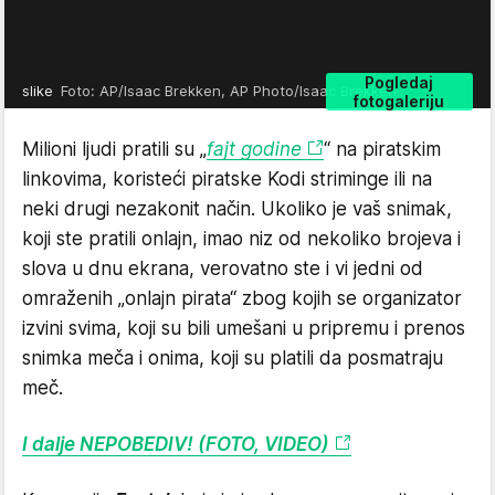
Pogledaj
slike
Foto: AP/Isaac Brekken, AP Photo/Isaac Brekken
fotogaleriju
Milioni ljudi pratili su „
fajt godine
“ na piratskim
linkovima, koristeći piratske Kodi striminge ili na
neki drugi nezakonit način. Ukoliko je vaš snimak,
koji ste pratili onlajn, imao niz od nekoliko brojeva i
slova u dnu ekrana, verovatno ste i vi jedni od
omraženih „onlajn pirata“ zbog kojih se organizator
izvini svima, koji su bili umešani u pripremu i prenos
snimka meča i onima, koji su platili da posmatraju
meč.
I dalje NEPOBEDIV! (FOTO, VIDEO)