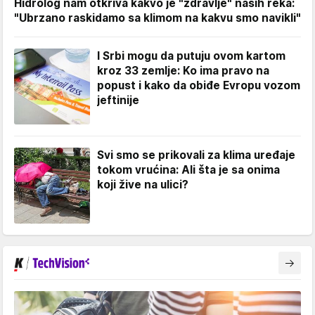
Hidrolog nam otkriva kakvo je "zdravlje" naših reka:
"Ubrzano raskidamo sa klimom na kakvu smo navikli"
I Srbi mogu da putuju ovom kartom
kroz 33 zemlje: Ko ima pravo na
popust i kako da obiđe Evropu vozom
jeftinije
Svi smo se prikovali za klima uređaje
tokom vrućina: Ali šta je sa onima
koji žive na ulici?