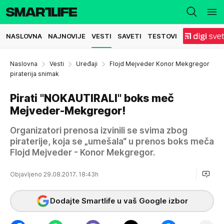
NASLOVNA
NAJNOVIJE
VESTI
SAVETI
TESTOVI
Naslovna
Vesti
Uređaji
Flojd Mejveder Konor Mekgregor
piraterija snimak
Pirati "NOKAUTIRALI" boks meč
Mejveder-Mekgregor!
Organizatori prenosa izvinili se svima zbog
piraterije, koja se „umešala“ u prenos boks meča
Flojd Mejveder - Konor Mekgregor.
Objavljeno 29.08.2017. 18:43h
Dodajte Smartlife u vaš Google izbor