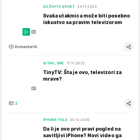
DOŽIVITE SPORT
24.11.2022.
Svaka utakmica može biti posebno
iskustvo sa pravim televizorom
Komentariši
SITNO, BRE
11.11.2022.
TinyTV: Šta je ovo, televizori za
mrave?
2
IPHONE FOLD
25.12.2025.
Da li je ovo prvi pravi pogled na
savitljivi iPhone? Novi video ga