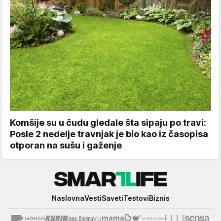
Komšije su u čudu gledale šta sipaju po travi:
Posle 2 nedelje travnjak je bio kao iz časopisa
otporan na sušu i gaženje
Smartlife
Naslovna
Vesti
Saveti
Testovi
Biznis