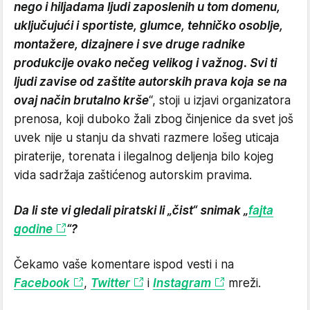
nego i hiljadama ljudi zaposlenih u tom domenu,
uključujući i sportiste, glumce, tehničko osoblje,
montažere, dizajnere i sve druge radnike
produkcije ovako nečeg velikog i važnog. Svi ti
ljudi zavise od zaštite autorskih prava koja se na
ovaj način brutalno krše
“, stoji u izjavi organizatora
prenosa, koji duboko žali zbog činjenice da svet još
uvek nije u stanju da shvati razmere lošeg uticaja
piraterije, torenata i ilegalnog deljenja bilo kojeg
vida sadržaja zaštićenog autorskim pravima.
Da li ste vi gledali piratski li „čist“ snimak „
fajta
godine
“?
Čekamo vaše komentare ispod vesti i na
Facebook
,
Twitter
i
Instagram
mreži.