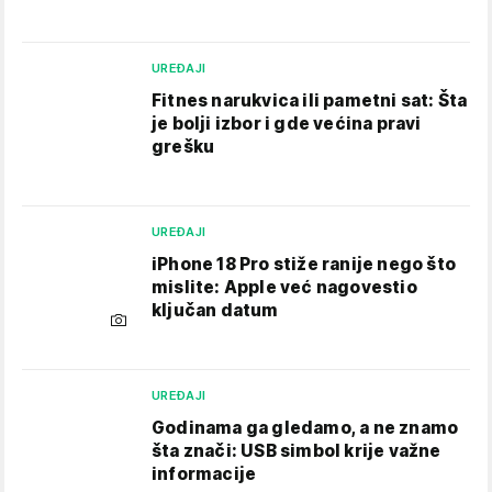
UREĐAJI
Fitnes narukvica ili pametni sat: Šta
je bolji izbor i gde većina pravi
grešku
UREĐAJI
iPhone 18 Pro stiže ranije nego što
mislite: Apple već nagovestio
ključan datum
UREĐAJI
Godinama ga gledamo, a ne znamo
šta znači: USB simbol krije važne
informacije