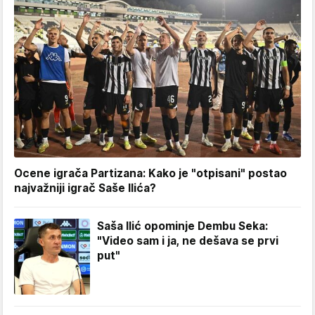
Ocene igrača Partizana: Kako je "otpisani" postao
najvažniji igrač Saše Ilića?
Saša Ilić opominje Dembu Seka:
"Video sam i ja, ne dešava se prvi
put"