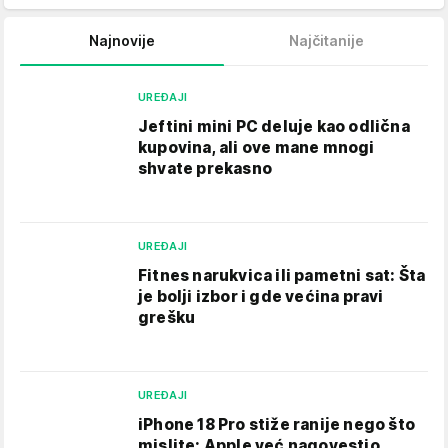
Najnovije
Najčitanije
UREĐAJI
Jeftini mini PC deluje kao odlična
kupovina, ali ove mane mnogi
shvate prekasno
UREĐAJI
Fitnes narukvica ili pametni sat: Šta
je bolji izbor i gde većina pravi
grešku
UREĐAJI
iPhone 18 Pro stiže ranije nego što
mislite: Apple već nagovestio