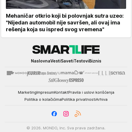
Mehaničar otkrio koji bi polovnjak sutra uzeo:
"Nijedan automobil nije savršen, ali ovaj ima
rešenja koja su ispred svog vremena"
Smartlife
Naslovna
Vesti
Saveti
Testovi
Biznis
Marketing
Impresum
Kontakt
Pravila i uslovi korišćenja
Politika o kolačićima
Politika privatnosti
Arhiva
© 2026. MONDO, Inc. Sva prava zadržana.