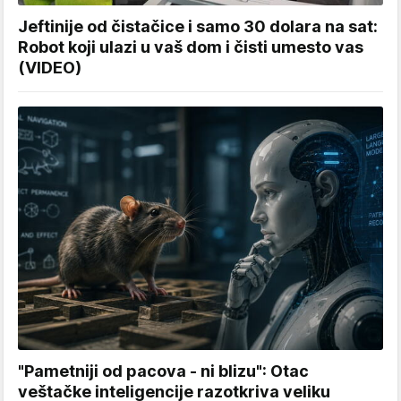
Jeftinije od čistačice i samo 30 dolara na sat:
Robot koji ulazi u vaš dom i čisti umesto vas
(VIDEO)
"Pametniji od pacova - ni blizu": Otac
veštačke inteligencije razotkriva veliku