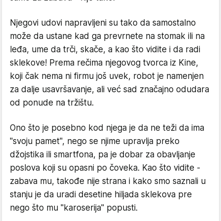
Njegovi udovi napravljeni su tako da samostalno
može da ustane kad ga prevrnete na stomak ili na
leđa, ume da trči, skače, a kao što vidite i da radi
sklekove! Prema rečima njegovog tvorca iz Kine,
koji čak nema ni firmu još uvek, robot je namenjen
za dalje usavršavanje, ali već sad značajno odudara
od ponude na tržištu.
Ono što je posebno kod njega je da ne teži da ima
"svoju pamet", nego se njime upravlja preko
džojstika ili smartfona, pa je dobar za obavljanje
poslova koji su opasni po čoveka. Kao što vidite -
zabava mu, takođe nije strana i kako smo saznali u
stanju je da uradi desetine hiljada sklekova pre
nego što mu "karoserija" popusti.