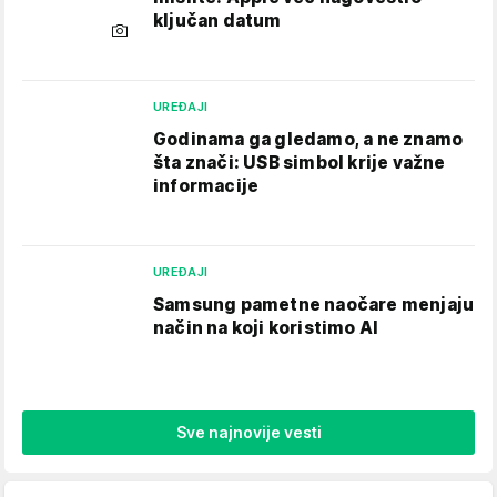
ključan datum
UREĐAJI
Godinama ga gledamo, a ne znamo
šta znači: USB simbol krije važne
informacije
UREĐAJI
Samsung pametne naočare menjaju
način na koji koristimo AI
Sve najnovije vesti