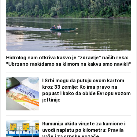
Hidrolog nam otkriva kakvo je "zdravlje" naših reka:
"Ubrzano raskidamo sa klimom na kakvu smo navikli"
I Srbi mogu da putuju ovom kartom
kroz 33 zemlje: Ko ima pravo na
popust i kako da obiđe Evropu vozom
jeftinije
Rumunija ukida vinjete za kamione i
uvodi naplatu po kilometru: Pravila
važe i za srpske vozače