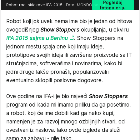
Pogledaj
Robot radi sklekove IFA 2015.
Foto: MONDO portal.
fotogaleriju
Robot koji još uvek nema ime bio je jedan od hitova
ovogodišnjeg
Show Stoppers
okupljanja, u okviru
IFA 2015 sajma u Berlinu
. Show Stoppers na
jednom mestu spaja one koji imaju ideje,
prototipove svojih ideja ili završene proizvode sa IT
stručnjacima, softverašima i novinarima, kako bi
jedni druge lakše pronašli, popularizovali i
eventualno sklopili poslovne dogovore.
Ove godine na IFA-i je bio najveći
Show Stoppers
program od kada mi imamo priliku da ga posetimo,
a robot, koji će ime dobiti kad ga neko kupi,
namenjen je za razvoj mnogo ozbiljnijih stvari, od
ovestvari iz naslova. Iako ovde izgleda da služi
samo za zabavu - nije tako.