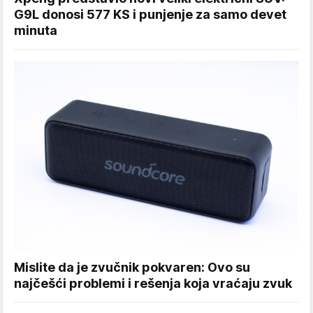
G9L donosi 577 KS i punjenje za samo devet
minuta
Mislite da je zvučnik pokvaren: Ovo su
najčešći problemi i rešenja koja vraćaju zvuk