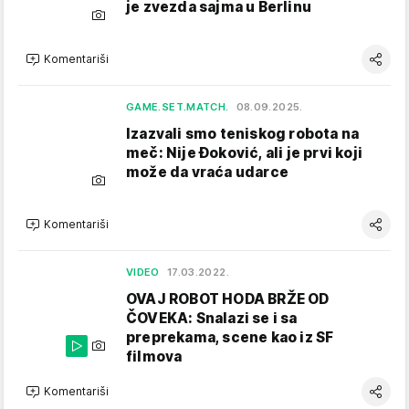
je zvezda sajma u Berlinu
Komentariši
GAME.SET.MATCH.
08.09.2025.
Izazvali smo teniskog robota na
meč: Nije Đoković, ali je prvi koji
može da vraća udarce
Komentariši
VIDEO
17.03.2022.
OVAJ ROBOT HODA BRŽE OD
ČOVEKA: Snalazi se i sa
preprekama, scene kao iz SF
filmova
Komentariši