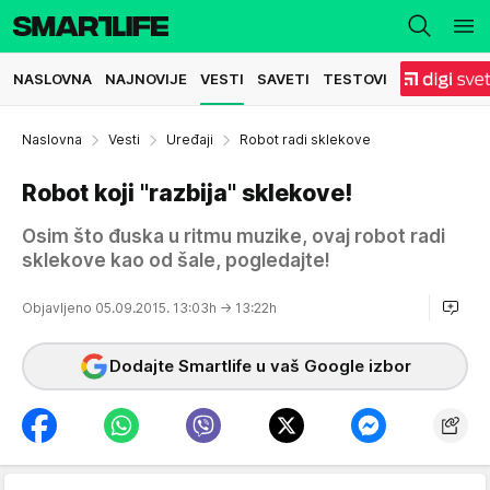
NASLOVNA
NAJNOVIJE
VESTI
SAVETI
TESTOVI
Naslovna
Vesti
Uređaji
Robot radi sklekove
Robot koji "razbija" sklekove!
Osim što đuska u ritmu muzike, ovaj robot radi
sklekove kao od šale, pogledajte!
Objavljeno 05.09.2015. 13:03h
→ 13:22h
Dodajte Smartlife u vaš Google izbor