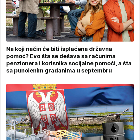
Na koji način će biti isplaćena državna
pomoć? Evo šta se dešava sa računima
penzionera i korisnika socijalne pomoći, a šta
sa punolenim građanima u septembru