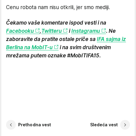
Cenu robota nam nisu otkrili, jer smo mediji.
Čekamo vaše komentare ispod vesti i na
Facebooku
,
Twitteru
i
Instagramu
. Ne
zaboravite da pratite ostale priče sa
IFA sajma iz
Berlina na MobIT-u
i na svim društvenim
mrežama putem oznake
#MobITIFA15
.
Prethodna vest
Sledeća vest