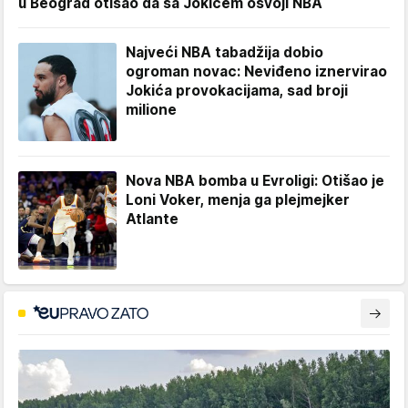
u Beograd otišao da sa Jokićem osvoji NBA
Najveći NBA tabadžija dobio
ogroman novac: Neviđeno iznervirao
Jokića provokacijama, sad broji
milione
Nova NBA bomba u Evroligi: Otišao je
Loni Voker, menja ga plejmejker
Atlante