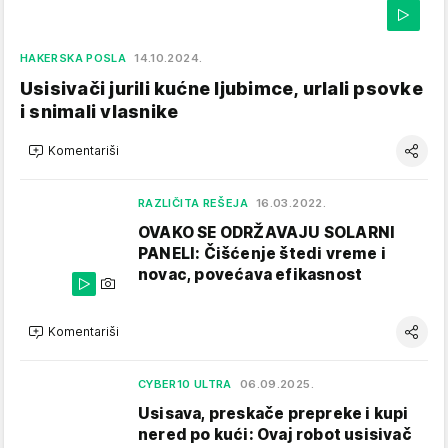
HAKERSKA POSLA
14.10.2024.
Usisivači jurili kućne ljubimce, urlali psovke
i snimali vlasnike
Komentariši
RAZLIČITA REŠEJA
16.03.2022.
OVAKO SE ODRŽAVAJU SOLARNI
PANELI: Čišćenje štedi vreme i
novac, povećava efikasnost
Komentariši
CYBER10 ULTRA
06.09.2025.
Usisava, preskače prepreke i kupi
nered po kući: Ovaj robot usisivač