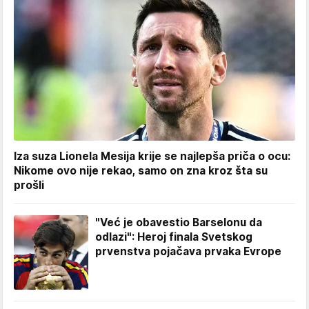
Iza suza Lionela Mesija krije se najlepša priča o ocu:
Nikome ovo nije rekao, samo on zna kroz šta su
prošli
"Već je obavestio Barselonu da
odlazi": Heroj finala Svetskog
prvenstva pojačava prvaka Evrope