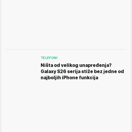
TELEFONI
Ništa od velikog unapređenja?
Galaxy S26 serija stiže bez jedne od
najboljih iPhone funkcija