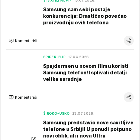
STARI ILI NOVI?
13.07.2026.
Samsung sam sebi postaje
konkurencija: Drastično povećao
proizvodnju ovih telefona
Komentariši
SPIDER-FLIP
17.06.2026.
Spajdermen u novom filmu koristi
Samsung telefon! Isplivali detalji
velike saradnje
Komentariši
ŠIROKO-USKO
23.07.2026.
Samsung predstavio nove savitljive
telefone u Srbiji! U ponudi potpuno
novi oblik, ali i nova Ultra