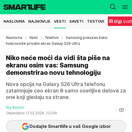
NASLOVNA
NAJNOVIJE
VESTI
SAVETI
TESTOVI
Naslovna
Vesti
Telefoni
Samsung pokazao kako
funkcioniše privatni ekran Galaxy S26 Ultra
Niko neće moći da vidi šta piše na
ekranu osim vas: Samsung
demonstrirao novu tehnologiju
Nova opcija na Galaxy S26 Ultra telefonu
zatamnjuje ceo ekran ili samo osetljive delove za
one koji gledaju sa strane.
Ilija Baošić
Objavljeno 17.02.2026. 12:24h
Dodajte Smartlife u vaš Google izbor