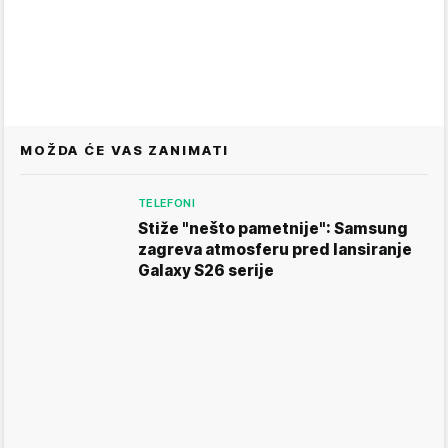
MOŽDA ĆE VAS ZANIMATI
TELEFONI
Stiže "nešto pametnije": Samsung
zagreva atmosferu pred lansiranje
Galaxy S26 serije