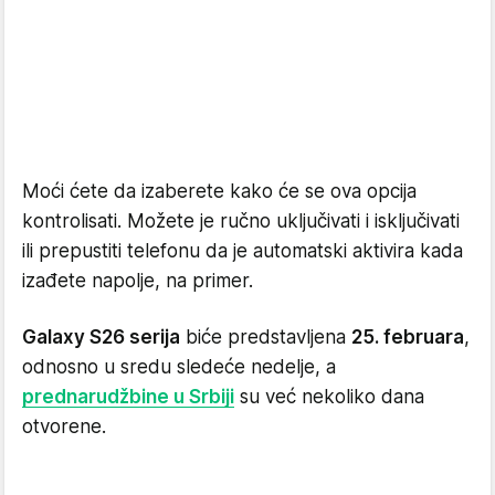
Moći ćete da izaberete kako će se ova opcija
kontrolisati. Možete je ručno uključivati i isključivati
ili prepustiti telefonu da je automatski aktivira kada
izađete napolje, na primer.
Galaxy S26 serija
biće predstavljena
25. februara
,
odnosno u sredu sledeće nedelje, a
prednarudžbine u Srbiji
su već nekoliko dana
otvorene.