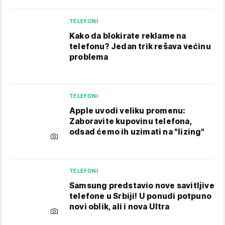
TELEFONI
Kako da blokirate reklame na
telefonu​? Jedan trik rešava većinu
problema
TELEFONI
Apple uvodi veliku promenu:
Zaboravite kupovinu telefona,
odsad ćemo ih uzimati na "lizing"
TELEFONI
Samsung predstavio nove savitljive
telefone u Srbiji! U ponudi potpuno
novi oblik, ali i nova Ultra