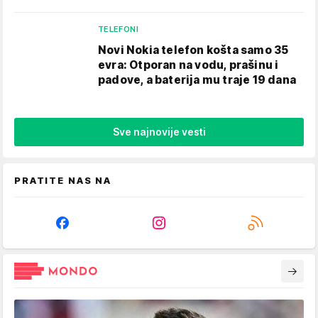
TELEFONI
Novi Nokia telefon košta samo 35
evra: Otporan na vodu, prašinu i
padove, a baterija mu traje 19 dana
Sve najnovije vesti
PRATITE NAS NA