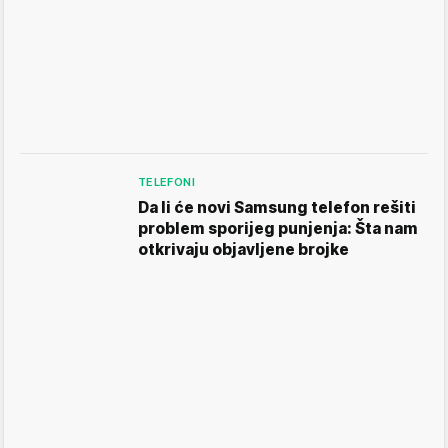
TELEFONI
Da li će novi Samsung telefon rešiti
problem sporijeg punjenja: Šta nam
otkrivaju objavljene brojke