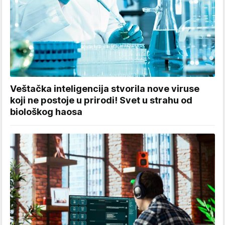
Veštačka inteligencija stvorila nove viruse
koji ne postoje u prirodi! Svet u strahu od
biološkog haosa