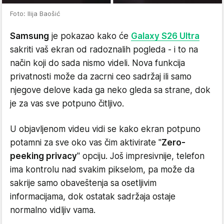
Foto: Ilija Baošić
Samsung
je pokazao kako će
Galaxy S26 Ultra
sakriti vaš ekran od radoznalih pogleda - i to na
način koji do sada nismo videli. Nova funkcija
privatnosti može da zacrni ceo sadržaj ili samo
njegove delove kada ga neko gleda sa strane, dok
je za vas sve potpuno čitljivo.
U objavljenom videu vidi se kako ekran potpuno
potamni za sve oko vas čim aktivirate "
Zero-
peeking privacy
" opciju. Još impresivnije, telefon
ima kontrolu nad svakim pikselom, pa može da
sakrije samo obaveštenja sa osetljivim
informacijama, dok ostatak sadržaja ostaje
normalno vidljiv vama.