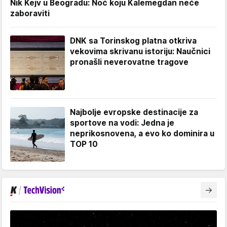
Nik Kejv u Beogradu: Noć koju Kalemegdan neće
zaboraviti
DNK sa Torinskog platna otkriva
vekovima skrivanu istoriju: Naučnici
pronašli neverovatne tragove
Najbolje evropske destinacije za
sportove na vodi: Jedna je
neprikosnovena, a evo ko dominira u
TOP 10