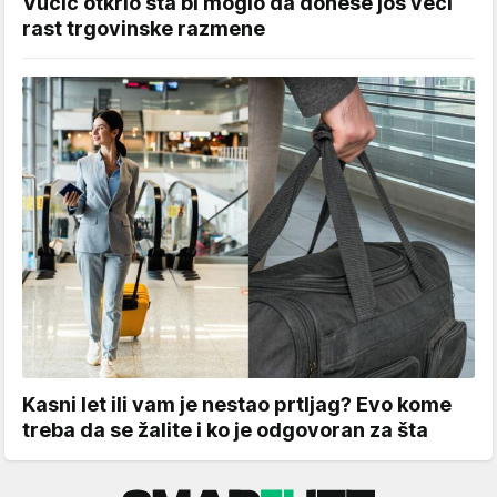
Vučić otkrio šta bi moglo da donese još veći
rast trgovinske razmene
Kasni let ili vam je nestao prtljag? Evo kome
treba da se žalite i ko je odgovoran za šta