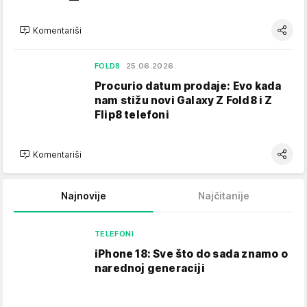
Komentariši
FOLD8
25.06.2026.
Procurio datum prodaje: Evo kada
nam stižu novi Galaxy Z Fold8 i Z
Flip8 telefoni
Komentariši
Najnovije
Najčitanije
TELEFONI
iPhone 18: Sve što do sada znamo o
narednoj generaciji