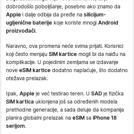
dobrodošlo poboljšanje, posebno ako znamo da
Apple
i dalje odbija da pređe na
silicijum-
ugljenične baterije
koje koriste mnogi
Android
proizvođači
.
Naravno, ova promena neće svima prijati. Korisnici
koji često menjaju
SIM kartice
mogli bi da naiđu na
komplikacije. U pojedinim zemljama se izdavanje
nove
eSIM kartice
dodatno naplaćuje, što dodatno
otežava prelazak.
Ipak,
Apple
je već testirao teren. U
SAD
je fizička
SIM kartica
uklonjena još sa određenih modela
prethodne generacije, a sada deluje da kompanija
planira globalni prelazak na
eSIM
sa
iPhone 18
serijom
.