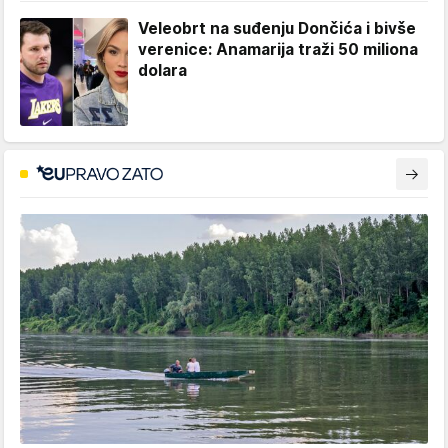
Veleobrt na suđenju Dončića i bivše
verenice: Anamarija traži 50 miliona
dolara