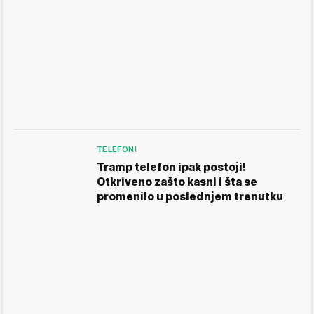
TELEFONI
Tramp telefon ipak postoji!
Otkriveno zašto kasni i šta se
promenilo u poslednjem trenutku