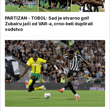
PARTIZAN - TOBOL: Sad je stvarno gol!
Zubairu jači od VAR-a, crno-beli duplirali
vođstvo