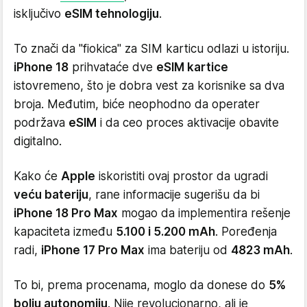
isključivo
eSIM tehnologiju
.
To znači da "fiokica" za SIM karticu odlazi u istoriju.
iPhone 18
prihvataće dve
eSIM kartice
istovremeno, što je dobra vest za korisnike sa dva
broja. Međutim, biće neophodno da operater
podržava
eSIM
i da ceo proces aktivacije obavite
digitalno.
Kako će
Apple
iskoristiti ovaj prostor da ugradi
veću bateriju
, rane informacije sugerišu da bi
iPhone 18 Pro Max
mogao da implementira rešenje
kapaciteta između
5.100 i 5.200 mAh
. Poređenja
radi,
iPhone 17 Pro Max
ima bateriju od
4823 mAh
.
To bi, prema procenama, moglo da donese do
5%
bolju autonomiju
. Nije revolucionarno, ali je