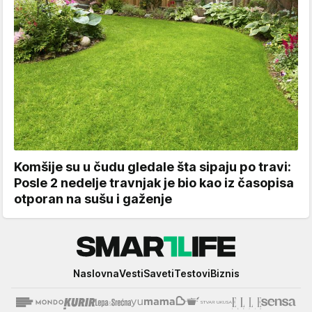
Komšije su u čudu gledale šta sipaju po travi:
Posle 2 nedelje travnjak je bio kao iz časopisa
otporan na sušu i gaženje
Smartlife
Naslovna
Vesti
Saveti
Testovi
Biznis