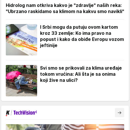
Hidrolog nam otkriva kakvo je "zdravlje" naših reka:
"Ubrzano raskidamo sa klimom na kakvu smo navikli"
I Srbi mogu da putuju ovom kartom
kroz 33 zemlje: Ko ima pravo na
popust i kako da obiđe Evropu vozom
jeftinije
Svi smo se prikovali za klima uređaje
tokom vrućina: Ali šta je sa onima
koji žive na ulici?