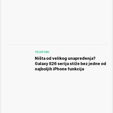
TELEFONI
Ništa od velikog unapređenja?
Galaxy S26 serija stiže bez jedne od
najboljih iPhone funkcija