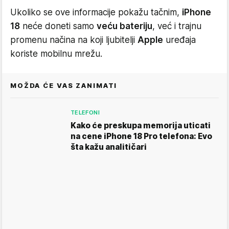
Ukoliko se ove informacije pokažu tačnim,
iPhone
18
neće doneti samo
veću bateriju
, već i trajnu
promenu načina na koji ljubitelji
Apple
uređaja
koriste mobilnu mrežu.
MOŽDA ĆE VAS ZANIMATI
TELEFONI
Kako će preskupa memorija uticati
na cene iPhone 18 Pro telefona: Evo
šta kažu analitičari