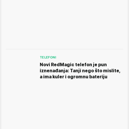
TELEFONI
Novi RedMagic telefon je pun
iznenađanja: Tanji nego što mislite,
a ima kuler i ogromnu bateriju