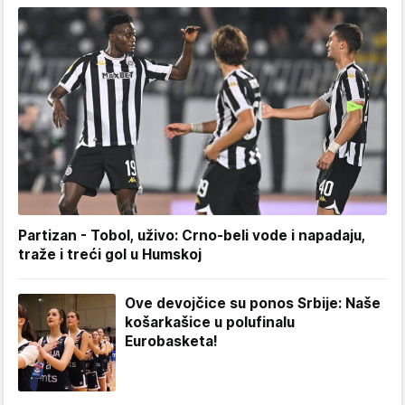
Partizan - Tobol, uživo: Crno-beli vode i napadaju,
traže i treći gol u Humskoj
Ove devojčice su ponos Srbije: Naše
košarkašice u polufinalu
Eurobasketa!