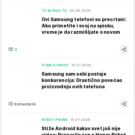
TO BI BILO TO
30.06.2026.
Ovi Samsung telefoni su precrtani:
Ako primetite i svoj na spisku,
vreme je da razmišljate o novom
3
STARI ILI NOVI?
13.07.2026.
Samsung sam sebi postaje
konkurencija: Drastično povećao
proizvodnju ovih telefona
Komentariši
ROBOT PHONE
14.07.2026.
Stiže Android kakav svet još nije
video: Procurilo sve o Honor Robot