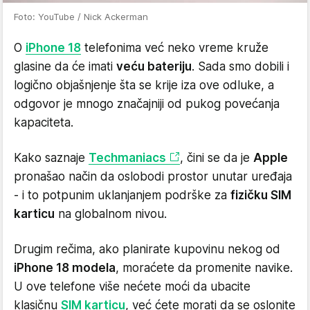
Foto: YouTube / Nick Ackerman
O
iPhone 18
telefonima već neko vreme kruže
glasine da će imati
veću bateriju
. Sada smo dobili i
logično objašnjenje šta se krije iza ove odluke, a
odgovor je mnogo značajniji od pukog povećanja
kapaciteta.
Kako saznaje
Techmaniacs
, čini se da je
Apple
pronašao način da oslobodi prostor unutar uređaja
- i to potpunim uklanjanjem podrške za
fizičku SIM
karticu
na globalnom nivou.
Drugim rečima, ako planirate kupovinu nekog od
iPhone 18 modela
, moraćete da promenite navike.
U ove telefone više nećete moći da ubacite
klasičnu
SIM karticu
, već ćete morati da se oslonite