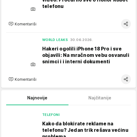
telefonu
Komentariši
WORLD LEAKS
30.06.2026.
Hakeri ogolili iPhone 18 Pro i sve
objavili: Na mračnom vebu osvanuli
snimci i i interni dokumenti
Komentariši
Najnovije
Najčitanije
TELEFONI
Kako da blokirate reklame na
telefonu​? Jedan trik rešava većinu
problema