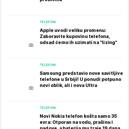
TELEFONI
Apple uvodi veliku promenu:
Zaboravite kupovinu telefona,
odsad ćemo ih uzimati na "lizing"
TELEFONI
Samsung predstavio nove savitljive
telefone u Srbiji! U ponudi potpuno
novi oblik, ali i nova Ultra
TELEFONI
Novi Nokia telefon košta samo 35
evra: Otporan na vodu, prašinu i
padove, a baterija mu traje 19 dana