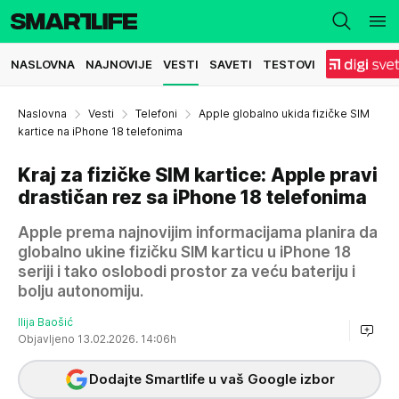
NASLOVNA
NAJNOVIJE
VESTI
SAVETI
TESTOVI
Naslovna
Vesti
Telefoni
Apple globalno ukida fizičke SIM
kartice na iPhone 18 telefonima
Kraj za fizičke SIM kartice: Apple pravi
drastičan rez sa iPhone 18 telefonima
Apple prema najnovijim informacijama planira da
globalno ukine fizičku SIM karticu u iPhone 18
seriji i tako oslobodi prostor za veću bateriju i
bolju autonomiju.
Ilija Baošić
Objavljeno 13.02.2026. 14:06h
Dodajte Smartlife u vaš Google izbor