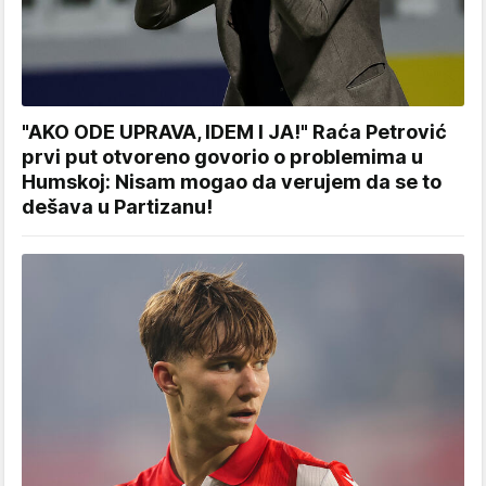
"AKO ODE UPRAVA, IDEM I JA!" Raća Petrović
prvi put otvoreno govorio o problemima u
Humskoj: Nisam mogao da verujem da se to
dešava u Partizanu!