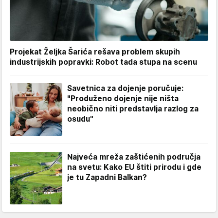
Projekat Željka Šarića rešava problem skupih
industrijskih popravki: Robot tada stupa na scenu
Savetnica za dojenje poručuje:
"Produženo dojenje nije ništa
neobično niti predstavlja razlog za
osudu"
Najveća mreža zaštićenih područja
na svetu: Kako EU štiti prirodu i gde
je tu Zapadni Balkan?