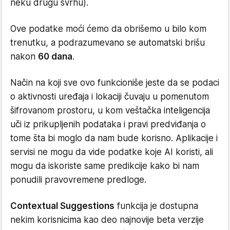
neku drugu svrhu).
Ove podatke moći ćemo da obrišemo u bilo kom
trenutku, a podrazumevano se automatski brišu
nakon
60 dana
.
Način na koji sve ovo funkcioniše jeste da se podaci
o aktivnosti uređaja i lokaciji čuvaju u pomenutom
šifrovanom prostoru, u kom veštačka inteligencija
uči iz prikupljenih podataka i pravi predviđanja o
tome šta bi moglo da nam bude korisno. Aplikacije i
servisi ne mogu da vide podatke koje AI koristi, ali
mogu da iskoriste same predikcije kako bi nam
ponudili pravovremene predloge.
Contextual Suggestions
funkcija je dostupna
nekim korisnicima kao deo najnovije beta verzije