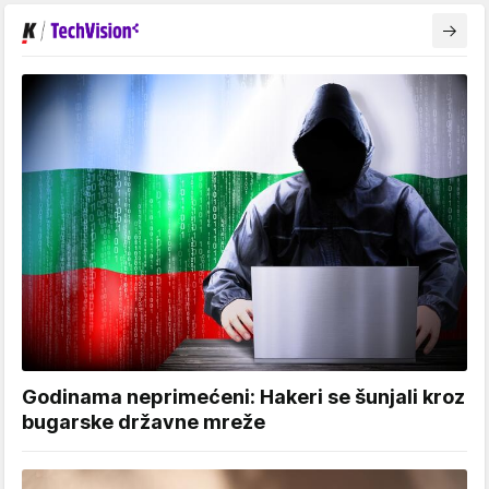
Godinama neprimećeni: Hakeri se šunjali kroz
bugarske državne mreže