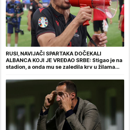
RUSI, NAVIJAČI SPARTAKA DOČEKALI
ALBANCA KOJI JE VREĐAO SRBE: Stigao je na
stadion, a onda mu se zaledila krv u žilama...