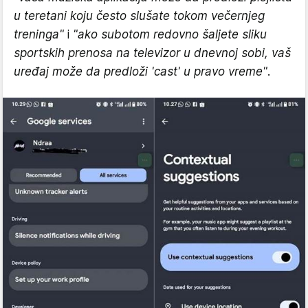
u teretani koju često slušate tokom večernjeg
treninga"
i
"ako subotom redovno šaljete sliku
sportskih prenosa na televizor u dnevnoj sobi, vaš
uređaj može da predloži 'cast' u pravo vreme"
.