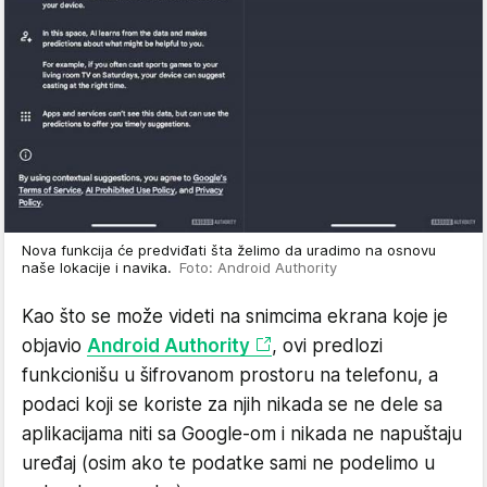
Nova funkcija će predviđati šta želimo da uradimo na osnovu
naše lokacije i navika.
Foto: Android Authority
Kao što se može videti na snimcima ekrana koje je
objavio
Android Authority
, ovi predlozi
funkcionišu u šifrovanom prostoru na telefonu, a
podaci koji se koriste za njih nikada se ne dele sa
aplikacijama niti sa Google-om i nikada ne napuštaju
uređaj (osim ako te podatke sami ne podelimo u