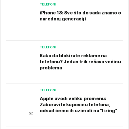
TELEFONI
iPhone 18: Sve što do sada znamo o
narednoj generaciji
TELEFONI
Kako da blokirate reklame na
telefonu​? Jedan trik rešava većinu
problema
TELEFONI
Apple uvodi veliku promenu:
Zaboravite kupovinu telefona,
odsad ćemo ih uzimati na "lizing"