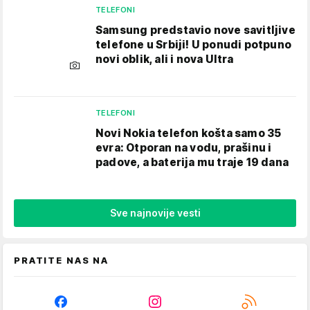
TELEFONI
Samsung predstavio nove savitljive
telefone u Srbiji! U ponudi potpuno
novi oblik, ali i nova Ultra
TELEFONI
Novi Nokia telefon košta samo 35
evra: Otporan na vodu, prašinu i
padove, a baterija mu traje 19 dana
Sve najnovije vesti
PRATITE NAS NA