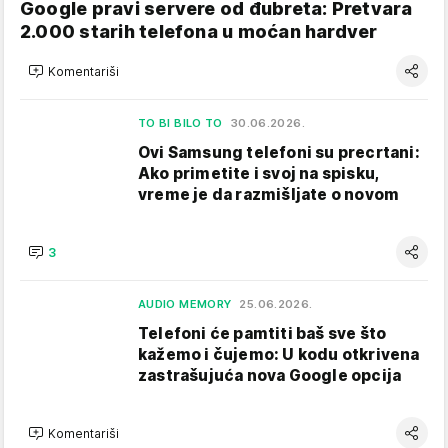
Google pravi servere od đubreta: Pretvara
2.000 starih telefona u moćan hardver
Komentariši
TO BI BILO TO
30.06.2026.
Ovi Samsung telefoni su precrtani:
Ako primetite i svoj na spisku,
vreme je da razmišljate o novom
3
AUDIO MEMORY
25.06.2026.
Telefoni će pamtiti baš sve što
kažemo i čujemo: U kodu otkrivena
zastrašujuća nova Google opcija
Komentariši