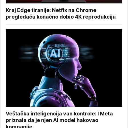
Kraj Edge tiranije: Netfix na Chrome
pregledaču konačno dobio 4K reprodukciju
Veštačka inteligencija van kontrole: I Meta
priznala da je njen AI model hakovao
kompanije