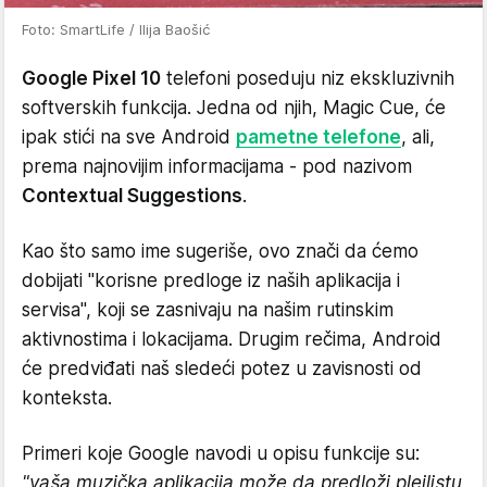
Foto: SmartLife / Ilija Baošić
Google Pixel 10
telefoni poseduju niz ekskluzivnih
softverskih funkcija. Jedna od njih, Magic Cue, će
ipak stići na sve Android
pametne telefone
, ali,
prema najnovijim informacijama - pod nazivom
Contextual Suggestions
.
Kao što samo ime sugeriše, ovo znači da ćemo
dobijati "korisne predloge iz naših aplikacija i
servisa", koji se zasnivaju na našim rutinskim
aktivnostima i lokacijama. Drugim rečima, Android
će predviđati naš sledeći potez u zavisnosti od
konteksta.
Primeri koje Google navodi u opisu funkcije su:
"vaša muzička aplikacija može da predloži plejlistu