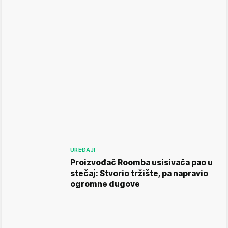
UREĐAJI
Proizvođač Roomba usisivača pao u
stečaj: Stvorio tržište, pa napravio
ogromne dugove