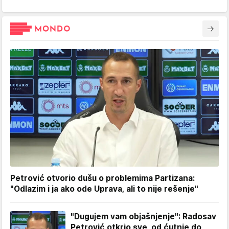
Petrović otvorio dušu o problemima Partizana:
"Odlazim i ja ako ode Uprava, ali to nije rešenje"
"Dugujem vam objašnjenje": Radosav
Petrović otkrio sve, od ćutnje do