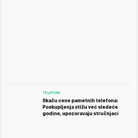
TELEFONI
Skaču cene pametnih telefona:
Poskupljenja stižu već sledeće
godine, upozoravaju stručnjaci