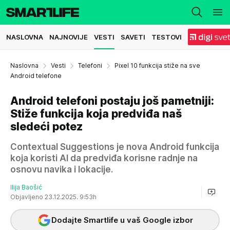
NASLOVNA
NAJNOVIJE
VESTI
SAVETI
TESTOVI
Naslovna
Vesti
Telefoni
Pixel 10 funkcija stiže na sve
Android telefone
Android telefoni postaju još pametniji:
Stiže funkcija koja predviđa naš
sledeći potez
Contextual Suggestions je nova Android funkcija
koja koristi AI da predviđa korisne radnje na
osnovu navika i lokacije.
Ilija Baošić
Objavljeno 23.12.2025. 9:53h
Dodajte Smartlife u vaš Google izbor