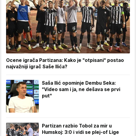
Ocene igrača Partizana: Kako je "otpisani" postao
najvažniji igrač Saše Ilića?
Saša Ilić opominje Dembu Seka:
"Video sam i ja, ne dešava se prvi
put"
Partizan razbio Tobol za mir u
Humskoj: 3:0 i vidi se plej-of Lige