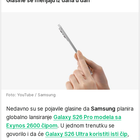
Glasine se menjaju iz dana u dan
Foto: YouTube / Samsung
Nedavno su se pojavile glasine da
Samsung
planira
globalno lansiranje
Galaxy S26 Pro modela sa
Exynos 2600 čipom
. U jednom trenutku se
govorilo i da će
Galaxy S26 Ultra koristiti isti čip
,