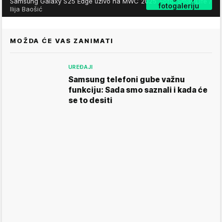
Samsung Galaxy S25 Edge uživo na MWC 2025
Foto: SmartLife /
fotogaleriju
Ilija Baošić
MOŽDA ĆE VAS ZANIMATI
UREĐAJI
Samsung telefoni gube važnu
funkciju: Sada smo saznali i kada će
se to desiti