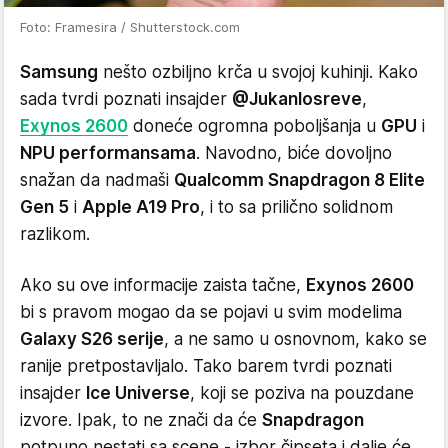
Foto: Framesira / Shutterstock.com
Samsung
nešto ozbiljno krča u svojoj kuhinji. Kako
sada tvrdi poznati insajder
@Jukanlosreve
,
Exynos 2600
doneće ogromna poboljšanja u
GPU
i
NPU performansama
. Navodno, biće dovoljno
snažan da nadmaši
Qualcomm Snapdragon 8 Elite
Gen 5
i
Apple A19 Pro
, i to sa prilično solidnom
razlikom.
Ako su ove informacije zaista tačne,
Exynos 2600
bi s pravom mogao da se pojavi u svim modelima
Galaxy S26 serije
, a ne samo u osnovnom, kako se
ranije pretpostavljalo. Tako barem tvrdi poznati
insajder
Ice Universe
, koji se poziva na pouzdane
izvore. Ipak, to ne znači da će
Snapdragon
potpuno nestati sa scene - izbor čipseta i dalje će