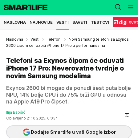
NASLOVNA
NAJNOVIJE
VESTI
SAVETI
TESTOVI
Naslovna
Vesti
Telefoni
Novi Samsung telefoni sa Exynos
2600 čipom će razbiti iPhone 17 Pro u performansama
Telefoni sa Exynos čipom će oduvati
iPhone 17 Pro: Neverovatne tvrdnje o
novim Samsung modelima
Exynos 2600 bi mogao da ponudi šest puta bolje
NPU, 14% bolje CPU i do 75% brži GPU u odnosu
na Apple A19 Pro čipset.
Ilija Baošić
Objavljeno 21.10.2025. 6:03h
Dodajte Smartlife u vaš Google izbor