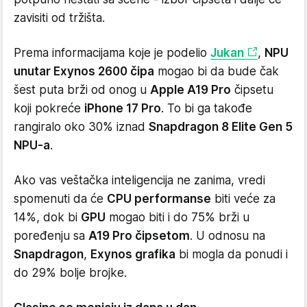
zavisiti od tržišta.
Prema informacijama koje je podelio
Jukan
,
NPU
unutar Exynos 2600 čipa
mogao bi da bude čak
šest puta brži od onog u
Apple A19 Pro
čipsetu
koji pokreće
iPhone 17 Pro
. To bi ga takođe
rangiralo oko 30% iznad
Snapdragon 8 Elite Gen 5
NPU-a
.
Ako vas veštačka inteligencija ne zanima, vredi
spomenuti da će
CPU performanse
biti veće za
14%, dok bi
GPU
mogao biti i do 75% brži u
poređenju sa
A19 Pro čipsetom
. U odnosu na
Snapdragon
,
Exynos grafika
bi mogla da ponudi i
do 29% bolje brojke.