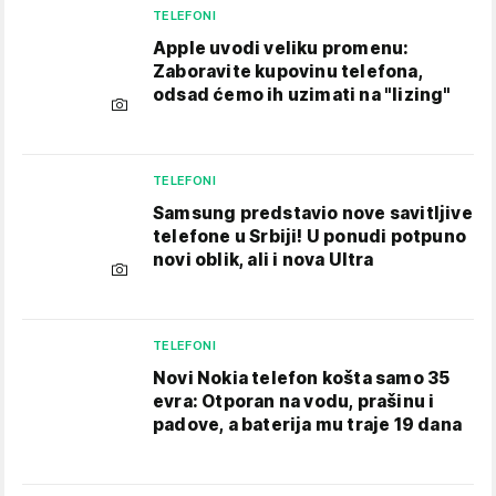
TELEFONI
Apple uvodi veliku promenu:
Zaboravite kupovinu telefona,
odsad ćemo ih uzimati na "lizing"
TELEFONI
Samsung predstavio nove savitljive
telefone u Srbiji! U ponudi potpuno
novi oblik, ali i nova Ultra
TELEFONI
Novi Nokia telefon košta samo 35
evra: Otporan na vodu, prašinu i
padove, a baterija mu traje 19 dana