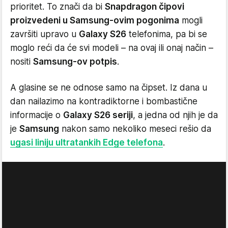
prioritet. To znači da bi
Snapdragon čipovi
proizvedeni u Samsung-ovim pogonima
mogli
završiti upravo u
Galaxy S26
telefonima, pa bi se
moglo reći da će svi modeli – na ovaj ili onaj način –
nositi
Samsung-ov potpis
.
A glasine se ne odnose samo na čipset. Iz dana u
dan nailazimo na kontradiktorne i bombastične
informacije o
Galaxy S26 seriji
, a jedna od njih je da
je
Samsung
nakon samo nekoliko meseci rešio da
ugasi liniju ultratankih Edge telefona
.