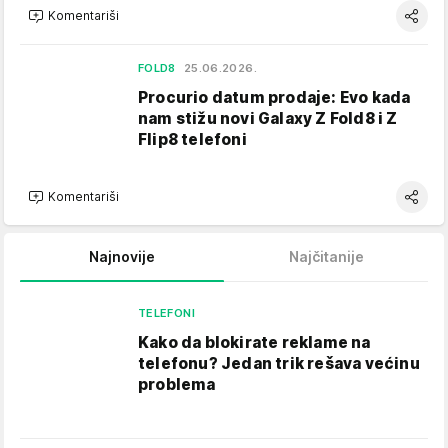
Komentariši
FOLD8
25.06.2026.
Procurio datum prodaje: Evo kada
nam stižu novi Galaxy Z Fold8 i Z
Flip8 telefoni
Komentariši
Najnovije
Najčitanije
TELEFONI
Kako da blokirate reklame na
telefonu​? Jedan trik rešava većinu
problema