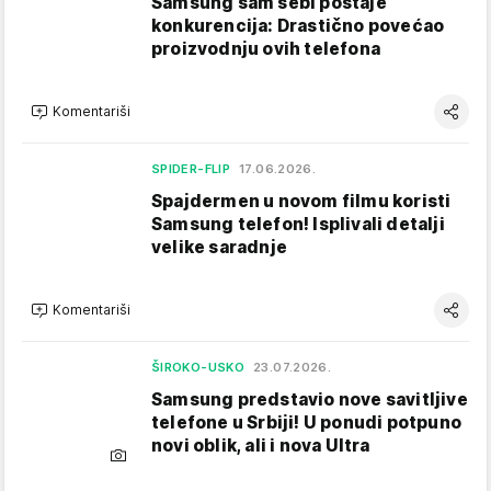
Samsung sam sebi postaje
konkurencija: Drastično povećao
proizvodnju ovih telefona
Komentariši
SPIDER-FLIP
17.06.2026.
Spajdermen u novom filmu koristi
Samsung telefon! Isplivali detalji
velike saradnje
Komentariši
ŠIROKO-USKO
23.07.2026.
Samsung predstavio nove savitljive
telefone u Srbiji! U ponudi potpuno
novi oblik, ali i nova Ultra