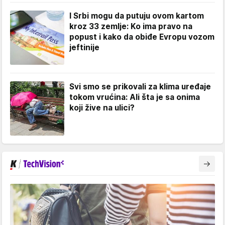
I Srbi mogu da putuju ovom kartom
kroz 33 zemlje: Ko ima pravo na
popust i kako da obiđe Evropu vozom
jeftinije
Svi smo se prikovali za klima uređaje
tokom vrućina: Ali šta je sa onima
koji žive na ulici?