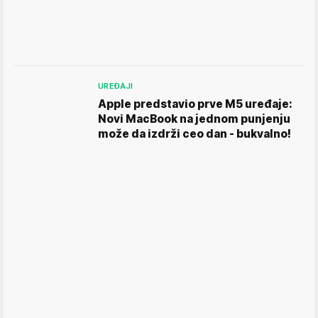
UREĐAJI
Apple predstavio prve M5 uređaje:
Novi MacBook na jednom punjenju
može da izdrži ceo dan - bukvalno!