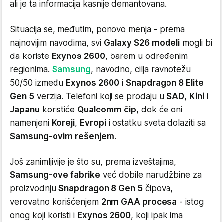
ali je ta informacija kasnije demantovana.
Situacija se, međutim, ponovo menja - prema
najnovijim navodima, svi
Galaxy S26 modeli
mogli bi
da koriste
Exynos 2600
, barem u određenim
regionima.
Samsung
, navodno, cilja ravnotežu
50/50 između
Exynos 2600
i
Snapdragon 8 Elite
Gen 5
verzija. Telefoni koji se prodaju u
SAD
,
Kini
i
Japanu
koristiće
Qualcomm čip
, dok će oni
namenjeni
Koreji
,
Evropi
i ostatku sveta dolaziti sa
Samsung-ovim rešenjem
.
Još zanimljivije je što su, prema izveštajima,
Samsung-ove fabrike
već dobile narudžbine za
proizvodnju
Snapdragon 8 Gen 5
čipova,
verovatno korišćenjem
2nm GAA procesa
- istog
onog koji koristi i
Exynos 2600
, koji ipak ima