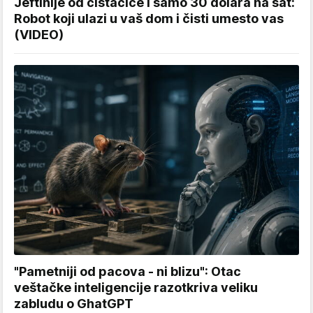
Jeftinije od čistačice i samo 30 dolara na sat:
Robot koji ulazi u vaš dom i čisti umesto vas
(VIDEO)
"Pametniji od pacova - ni blizu": Otac
veštačke inteligencije razotkriva veliku
zabludu o GhatGPT