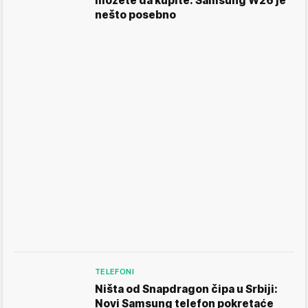
možete da kupite: Samsung W26 je
nešto posebno
TELEFONI
Ništa od Snapdragon čipa u Srbiji:
Novi Samsung telefon pokretaće