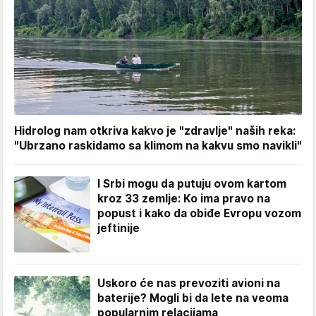
Hidrolog nam otkriva kakvo je "zdravlje" naših reka:
"Ubrzano raskidamo sa klimom na kakvu smo navikli"
I Srbi mogu da putuju ovom kartom
kroz 33 zemlje: Ko ima pravo na
popust i kako da obiđe Evropu vozom
jeftinije
Uskoro će nas prevoziti avioni na
baterije? Mogli bi da lete na veoma
popularnim relacijama