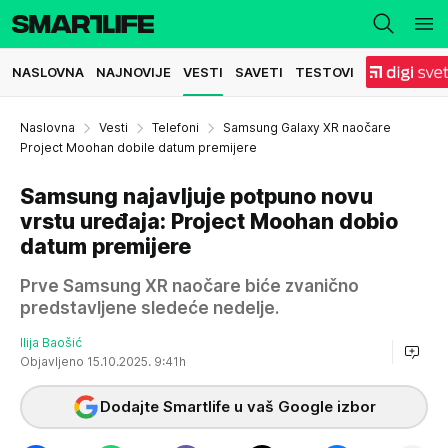
NASLOVNA
NAJNOVIJE
VESTI
SAVETI
TESTOVI
Naslovna
Vesti
Telefoni
Samsung Galaxy XR naočare
Project Moohan dobile datum premijere
Samsung najavljuje potpuno novu
vrstu uređaja: Project Moohan dobio
datum premijere
Prve Samsung XR naočare biće zvanično
predstavljene sledeće nedelje.
Ilija Baošić
Objavljeno 15.10.2025. 9:41h
Dodajte Smartlife u vaš Google izbor