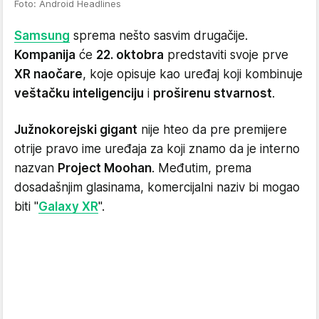
Foto: Android Headlines
Samsung
sprema nešto sasvim drugačije.
Kompanija
će
22. oktobra
predstaviti svoje prve
XR naočare
, koje opisuje kao uređaj koji kombinuje
veštačku inteligenciju
i
proširenu stvarnost
.
Južnokorejski gigant
nije hteo da pre premijere
otrije pravo ime uređaja za koji znamo da je interno
nazvan
Project Moohan
. Međutim, prema
dosadašnjim glasinama, komercijalni naziv bi mogao
biti "
Galaxy XR
".