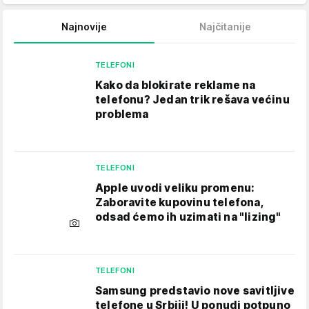
Najnovije
Najčitanije
TELEFONI
Kako da blokirate reklame na
telefonu​? Jedan trik rešava većinu
problema
TELEFONI
Apple uvodi veliku promenu:
Zaboravite kupovinu telefona,
odsad ćemo ih uzimati na "lizing"
TELEFONI
Samsung predstavio nove savitljive
telefone u Srbiji! U ponudi potpuno