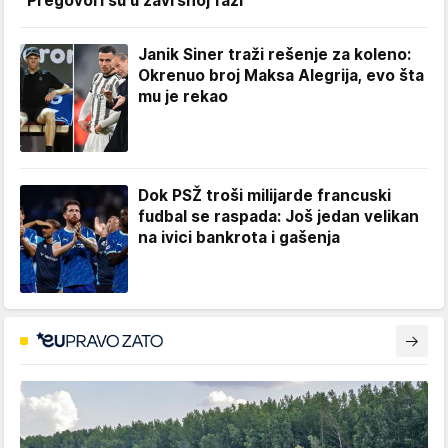
"Pregovori su u završnoj fazi"
Janik Siner traži rešenje za koleno:
Okrenuo broj Maksa Alegrija, evo šta
mu je rekao
Dok PSŽ troši milijarde francuski
fudbal se raspada: Još jedan velikan
na ivici bankrota i gašenja