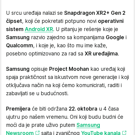
U srcu uređaja nalazi se
Snapdragon XR2+ Gen 2
čipset
, koji će pokretati potpuno novi
operativni
sistem
Android XR
. U pitanju je rešenje koje je
Samsung
razvio zajedno sa kompanijama
Google
i
Qualcomm
, i koje je, kao što mu ime kaže,
posebno optimizovano za rad sa
XR uređajima
.
Samsung
opisuje
Project Moohan
kao uređaj koji
spaja praktičnost sa iskustvom nove generacije i koji
otključava način na koji ćemo komunicirati, raditi i
zabavljati se u budućnosti.
Premijera
će biti održana
22. oktobra
u 4 časa
ujutru po našem vremenu. Oni koji budu budni će
moći da je prate uživo putem
Samsung
Newsroom
sajta i zvaničnog
YouTube kanala