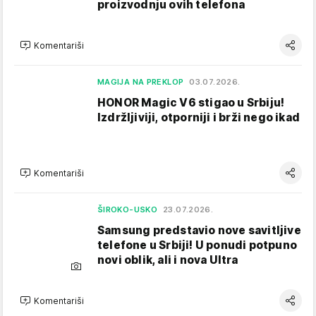
proizvodnju ovih telefona
Komentariši
MAGIJA NA PREKLOP
03.07.2026.
HONOR Magic V6 stigao u Srbiju!
Izdržljiviji, otporniji i brži nego ikad
Komentariši
ŠIROKO-USKO
23.07.2026.
Samsung predstavio nove savitljive
telefone u Srbiji! U ponudi potpuno
novi oblik, ali i nova Ultra
Komentariši