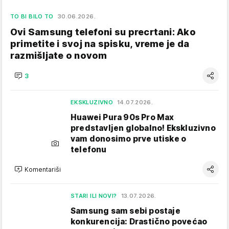
TO BI BILO TO
30.06.2026.
Ovi Samsung telefoni su precrtani: Ako
primetite i svoj na spisku, vreme je da
razmišljate o novom
3
EKSKLUZIVNO
14.07.2026.
Huawei Pura 90s Pro Max
predstavljen globalno! Ekskluzivno
vam donosimo prve utiske o
telefonu
Komentariši
STARI ILI NOVI?
13.07.2026.
Samsung sam sebi postaje
konkurencija: Drastično povećao