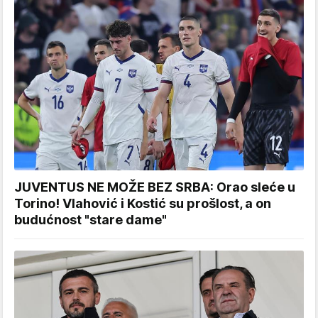
JUVENTUS NE MOŽE BEZ SRBA: Orao sleće u
Torino! Vlahović i Kostić su prošlost, a on
budućnost "stare dame"