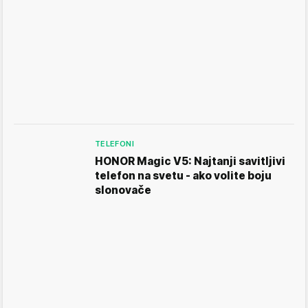
TELEFONI
HONOR Magic V5: Najtanji savitljivi
telefon na svetu - ako volite boju
slonovače