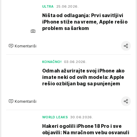
ULTRA
25.06.2026.
Ništa od odlaganja: Prvi savitljivi
iPhone stiže na vreme, Apple rešio
problem sa šarkom
Komentariši
KONAČNO!
03.06.2026.
Odmah ažurirajte svoj iPhone ako
imate neki od ovih modela: Apple
rešio ozbiljan bag sa punjenjem
Komentariši
WORLD LEAKS
30.06.2026.
Hakeri ogolili iPhone 18 Pro i sve
objavili: Na mračnom vebu osvanuli