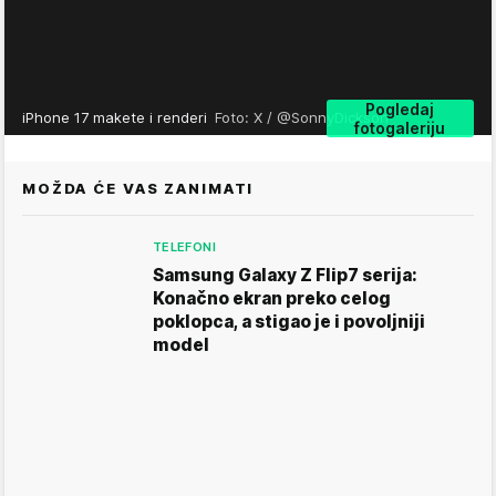
Pogledaj
iPhone 17 makete i renderi
Foto: X / @SonnyDickson
fotogaleriju
MOŽDA ĆE VAS ZANIMATI
TELEFONI
Samsung Galaxy Z Flip7 serija:
Konačno ekran preko celog
poklopca, a stigao je i povoljniji
model