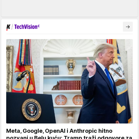
Meta, Google, OpenAI i Anthropic hitno
pozvani u Belu kuću: Tramp traži odgovore za