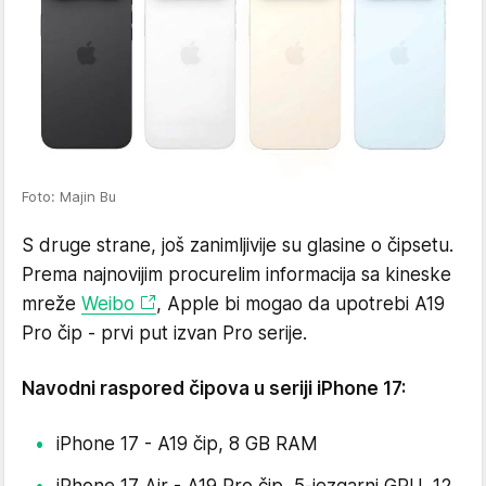
Foto: Majin Bu
S druge strane, još zanimljivije su glasine o čipsetu.
Prema najnovijim procurelim informacija sa kineske
mreže
Weibo
, Apple bi mogao da upotrebi A19
Pro čip - prvi put izvan Pro serije.
Navodni raspored čipova u seriji iPhone 17:
iPhone 17 - A19 čip, 8 GB RAM