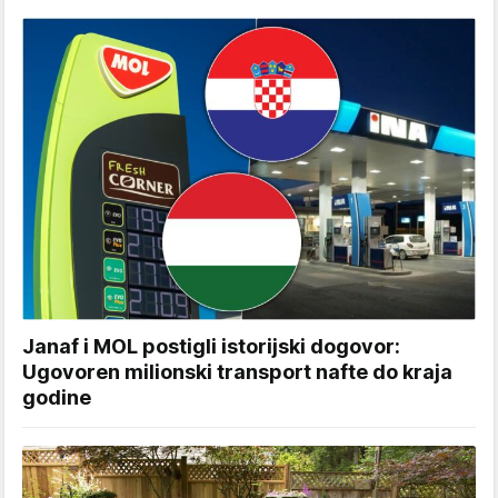
Janaf i MOL postigli istorijski dogovor:
Ugovoren milionski transport nafte do kraja
godine