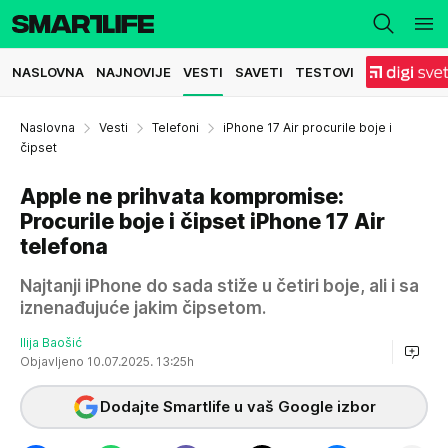
NASLOVNA
NAJNOVIJE
VESTI
SAVETI
TESTOVI
Naslovna
Vesti
Telefoni
iPhone 17 Air procurile boje i
čipset
Apple ne prihvata kompromise:
Procurile boje i čipset iPhone 17 Air
telefona
Najtanji iPhone do sada stiže u četiri boje, ali i sa
iznenađujuće jakim čipsetom.
Ilija Baošić
Objavljeno 10.07.2025. 13:25h
Dodajte Smartlife u vaš Google izbor