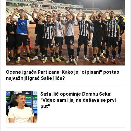
Ocene igrača Partizana: Kako je "otpisani" postao
najvažniji igrač Saše Ilića?
Saša Ilić opominje Dembu Seka:
"Video sam i ja, ne dešava se prvi
put"