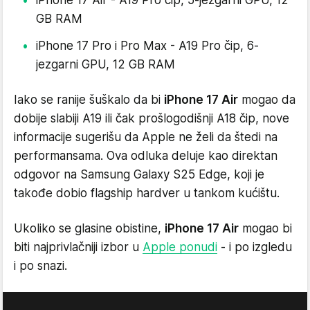
iPhone 17 Air - A19 Pro čip, 5-jezgarni GPU, 12
GB RAM
iPhone 17 Pro i Pro Max - A19 Pro čip, 6-
jezgarni GPU, 12 GB RAM
Iako se ranije šuškalo da bi
iPhone 17 Air
mogao da
dobije slabiji A19 ili čak prošlogodišnji A18 čip, nove
informacije sugerišu da Apple ne želi da štedi na
performansama. Ova odluka deluje kao direktan
odgovor na Samsung Galaxy S25 Edge, koji je
takođe dobio flagship hardver u tankom kućištu.
Ukoliko se glasine obistine,
iPhone 17 Air
mogao bi
biti najprivlačniji izbor u
Apple ponudi
- i po izgledu
i po snazi.