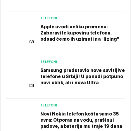
TELEFONI
Apple uvodi veliku promenu:
Zaboravite kupovinu telefona,
odsad ćemo ih uzimati na "lizing"
TELEFONI
Samsung predstavio nove savitljive
telefone u Srbiji! U ponudi potpuno
novi oblik, ali i nova Ultra
TELEFONI
Novi Nokia telefon košta samo 35
evra: Otporan na vodu, prašinu i
padove, a baterija mu traje 19 dana