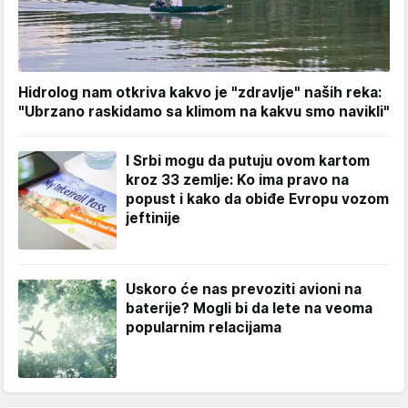
Hidrolog nam otkriva kakvo je "zdravlje" naših reka:
"Ubrzano raskidamo sa klimom na kakvu smo navikli"
I Srbi mogu da putuju ovom kartom
kroz 33 zemlje: Ko ima pravo na
popust i kako da obiđe Evropu vozom
jeftinije
Uskoro će nas prevoziti avioni na
baterije? Mogli bi da lete na veoma
popularnim relacijama