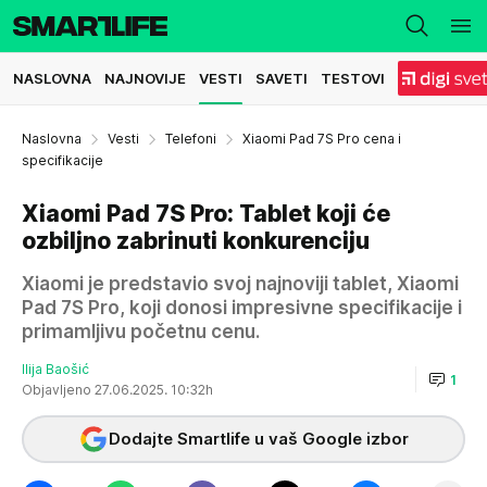
NASLOVNA
NAJNOVIJE
VESTI
SAVETI
TESTOVI
Naslovna
Vesti
Telefoni
Xiaomi Pad 7S Pro cena i
specifikacije
Xiaomi Pad 7S Pro: Tablet koji će
ozbiljno zabrinuti konkurenciju
Xiaomi je predstavio svoj najnoviji tablet, Xiaomi
Pad 7S Pro, koji donosi impresivne specifikacije i
primamljivu početnu cenu.
Ilija Baošić
1
Objavljeno 27.06.2025. 10:32h
Dodajte Smartlife u vaš Google izbor