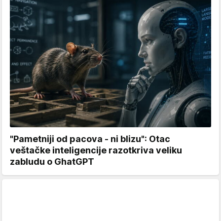
"Pametniji od pacova - ni blizu": Otac
veštačke inteligencije razotkriva veliku
zabludu o GhatGPT