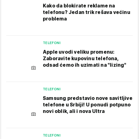
Kako da blokirate reklame na
telefonu​? Jedan trik rešava većinu
problema
TELEFONI
Apple uvodi veliku promenu:
Zaboravite kupovinu telefona,
odsad ćemo ih uzimati na "lizing"
TELEFONI
Samsung predstavio nove savitljive
telefone u Srbiji! U ponudi potpuno
novi oblik, ali i nova Ultra
TELEFONI