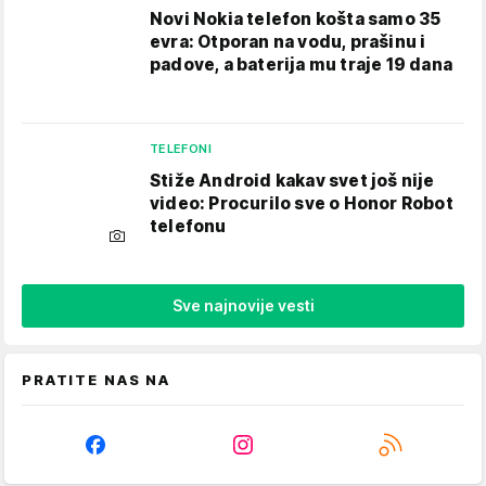
Novi Nokia telefon košta samo 35
evra: Otporan na vodu, prašinu i
padove, a baterija mu traje 19 dana
TELEFONI
Stiže Android kakav svet još nije
video: Procurilo sve o Honor Robot
telefonu
Sve najnovije vesti
PRATITE NAS NA