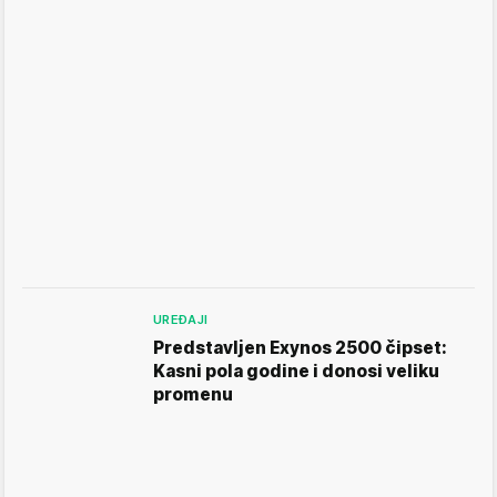
UREĐAJI
Predstavljen Exynos 2500 čipset:
Kasni pola godine i donosi veliku
promenu