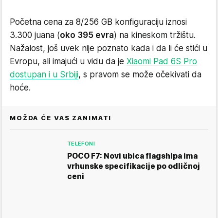
Početna cena za 8/256 GB konfiguraciju iznosi
3.300 juana (
oko 395 evra
) na kineskom tržištu.
Nažalost, još uvek nije poznato kada i da li će stići u
Evropu, ali imajući u vidu da je
Xiaomi Pad 6S Pro
dostupan i u Srbiji
, s pravom se može očekivati da
hoće.
MOŽDA ĆE VAS ZANIMATI
TELEFONI
POCO F7: Novi ubica flagshipa ima
vrhunske specifikacije po odličnoj
ceni