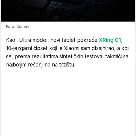
Foto: Xiaomi
Kao i Ultra model, novi tablet pokreće
XRing O1
,
10-jezgarni čipset koji je Xiaomi sam dizajnirao, a koji
se, prema rezultatima sintetičkih testova, takmiči sa
najboljim rešenjima na tržištu.