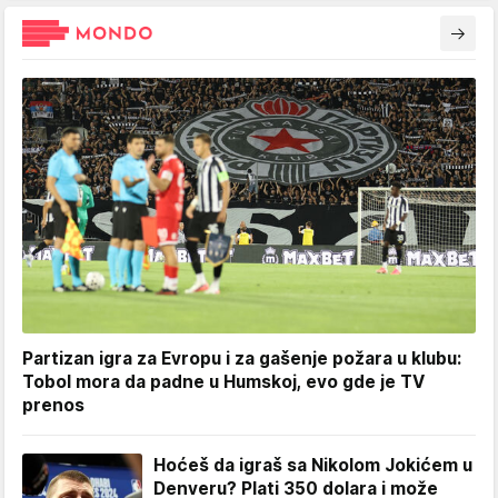
Partizan igra za Evropu i za gašenje požara u klubu:
Tobol mora da padne u Humskoj, evo gde je TV
prenos
Hoćeš da igraš sa Nikolom Jokićem u
Denveru? Plati 350 dolara i može