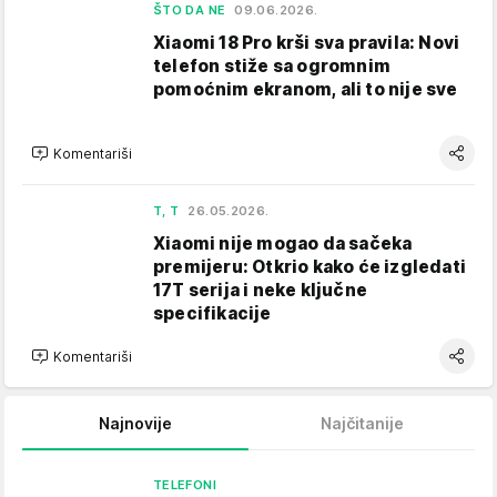
ŠTO DA NE
09.06.2026.
Xiaomi 18 Pro krši sva pravila: Novi
telefon stiže sa ogromnim
pomoćnim ekranom, ali to nije sve
Komentariši
T, T
26.05.2026.
Xiaomi nije mogao da sačeka
premijeru: Otkrio kako će izgledati
17T serija i neke ključne
specifikacije
Komentariši
Najnovije
Najčitanije
TELEFONI