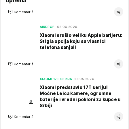
oprema
Komentariši
AIRDROP
02.06.2026.
Xiaomi srušio veliku Apple barijeru:
Stigla opcija koju su vlasnici
telefona sanjali
Komentariši
XIAOMI 17T SERIJA
28.05.2026.
Xiaomi predstavio 17T seriju!
Moćne Leica kamere, ogromne
baterije i vredni pokloni za kupce u
Srbiji
Komentariši