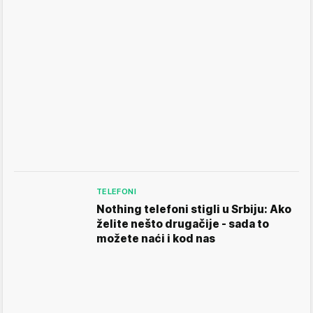
TELEFONI
Nothing telefoni stigli u Srbiju: Ako
želite nešto drugačije - sada to
možete naći i kod nas