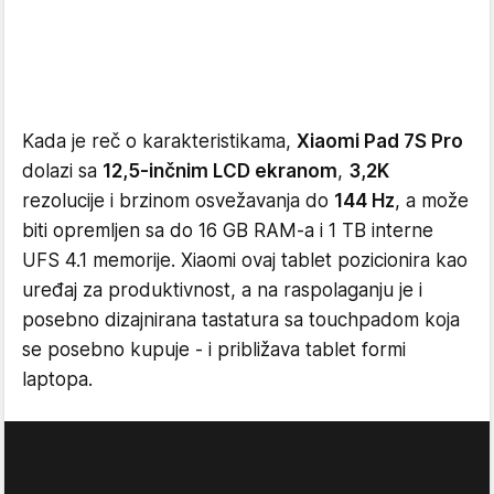
Kada je reč o karakteristikama,
Xiaomi Pad 7S Pro
dolazi sa
12,5-inčnim LCD ekranom
,
3,2K
rezolucije i brzinom osvežavanja do
144 Hz
, a može
biti opremljen sa do 16 GB RAM-a i 1 TB interne
UFS 4.1 memorije. Xiaomi ovaj tablet pozicionira kao
uređaj za produktivnost, a na raspolaganju je i
posebno dizajnirana tastatura sa touchpadom koja
se posebno kupuje - i približava tablet formi
laptopa.