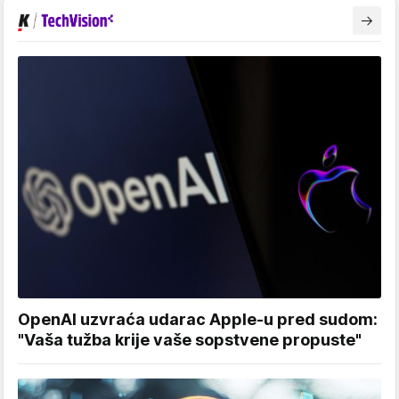
OpenAI uzvraća udarac Apple-u pred sudom:
"Vaša tužba krije vaše sopstvene propuste"