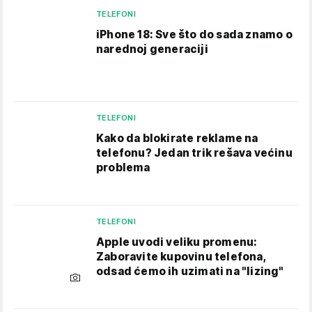
TELEFONI
iPhone 18: Sve što do sada znamo o
narednoj generaciji
TELEFONI
Kako da blokirate reklame na
telefonu​? Jedan trik rešava većinu
problema
TELEFONI
Apple uvodi veliku promenu:
Zaboravite kupovinu telefona,
odsad ćemo ih uzimati na "lizing"