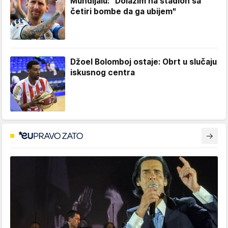
Mundijalu: "Dolazim na stadion sa
četiri bombe da ga ubijem"
Džoel Bolomboj ostaje: Obrt u slučaju
iskusnog centra