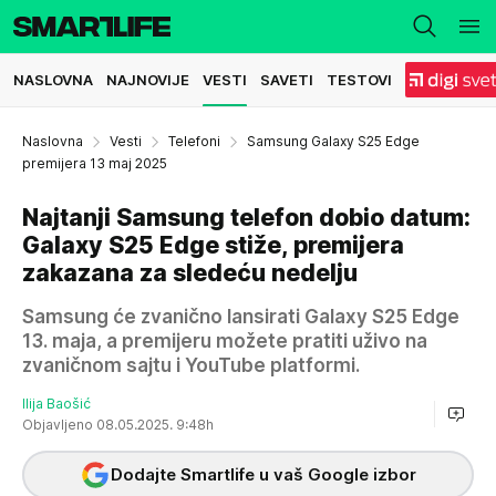
NASLOVNA
NAJNOVIJE
VESTI
SAVETI
TESTOVI
Naslovna
Vesti
Telefoni
Samsung Galaxy S25 Edge
premijera 13 maj 2025
Najtanji Samsung telefon dobio datum:
Galaxy S25 Edge stiže, premijera
zakazana za sledeću nedelju
Samsung će zvanično lansirati Galaxy S25 Edge
13. maja, a premijeru možete pratiti uživo na
zvaničnom sajtu i YouTube platformi.
Ilija Baošić
Objavljeno 08.05.2025. 9:48h
Dodajte Smartlife u vaš Google izbor