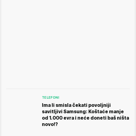
TELEFONI
Ima li smisla čekati povoljniji
savitljivi Samsung: Koštaće manje
od 1.000 evra i neće doneti baš ništa
novo!?