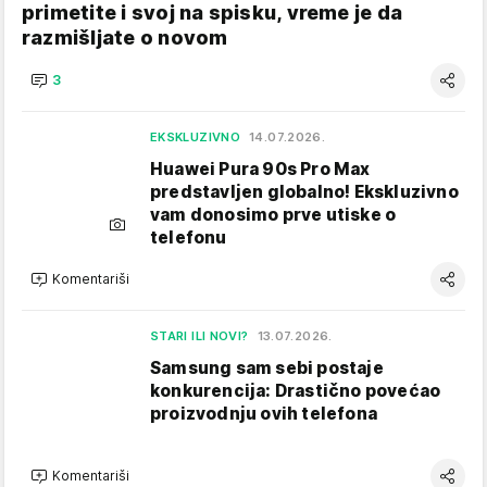
primetite i svoj na spisku, vreme je da
razmišljate o novom
3
EKSKLUZIVNO
14.07.2026.
Huawei Pura 90s Pro Max
predstavljen globalno! Ekskluzivno
vam donosimo prve utiske o
telefonu
Komentariši
STARI ILI NOVI?
13.07.2026.
Samsung sam sebi postaje
konkurencija: Drastično povećao
proizvodnju ovih telefona
Komentariši