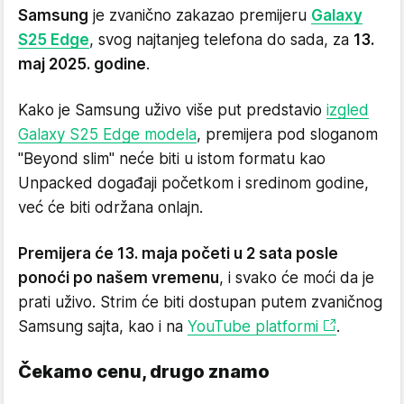
Samsung
je zvanično zakazao premijeru
Galaxy
S25 Edge
, svog najtanjeg telefona do sada, za
13.
maj 2025. godine
.
Kako je Samsung uživo više put predstavio
izgled
Galaxy S25 Edge modela
, premijera pod sloganom
"Beyond slim" neće biti u istom formatu kao
Unpacked događaji početkom i sredinom godine,
već će biti održana onlajn.
Premijera će 13. maja početi u 2 sata posle
ponoći po našem vremenu
, i svako će moći da je
prati uživo. Strim će biti dostupan putem zvaničnog
Samsung sajta, kao i na
YouTube platformi
.
Čekamo cenu, drugo znamo