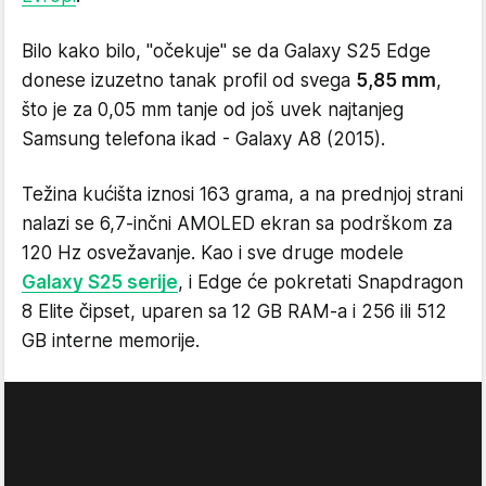
Bilo kako bilo, "očekuje" se da Galaxy S25 Edge
donese izuzetno tanak profil od svega
5,85 mm
,
što je za 0,05 mm tanje od još uvek najtanjeg
Samsung telefona ikad - Galaxy A8 (2015).
Težina kućišta iznosi 163 grama, a na prednjoj strani
nalazi se 6,7-inčni AMOLED ekran sa podrškom za
120 Hz osvežavanje. Kao i sve druge modele
Galaxy S25 serije
, i Edge će pokretati Snapdragon
8 Elite čipset, uparen sa 12 GB RAM-a i 256 ili 512
GB interne memorije.