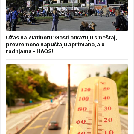
Užas na Zlatiboru: Gosti otkazuju smeštaj,
prevremeno napuštaju aprtmane, a u
radnjama - HAOS!