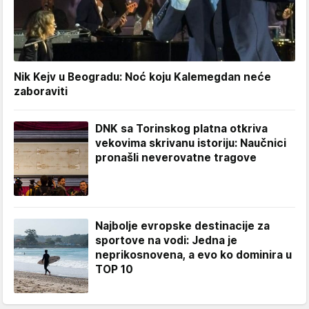
Nik Kejv u Beogradu: Noć koju Kalemegdan neće
zaboraviti
DNK sa Torinskog platna otkriva
vekovima skrivanu istoriju: Naučnici
pronašli neverovatne tragove
Najbolje evropske destinacije za
sportove na vodi: Jedna je
neprikosnovena, a evo ko dominira u
TOP 10