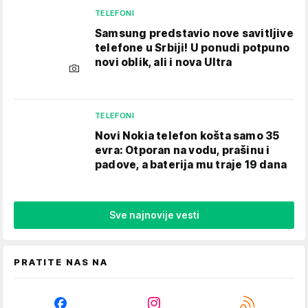
TELEFONI
Samsung predstavio nove savitljive
telefone u Srbiji! U ponudi potpuno
novi oblik, ali i nova Ultra
TELEFONI
Novi Nokia telefon košta samo 35
evra: Otporan na vodu, prašinu i
padove, a baterija mu traje 19 dana
Sve najnovije vesti
PRATITE NAS NA