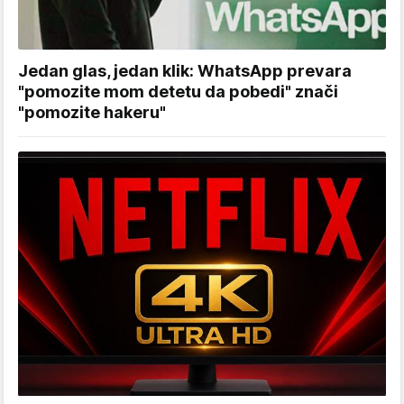
Jedan glas, jedan klik: WhatsApp prevara
"pomozite mom detetu da pobedi" znači
"pomozite hakeru"