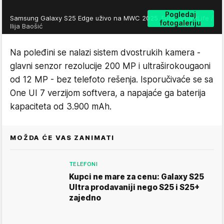
Pogledaj
Samsung Galaxy S25 Edge uživo na MWC 2025
Foto: SmartLife /
fotogaleriju
Ilija Baošić
Na poleđini se nalazi sistem dvostrukih kamera -
glavni senzor rezolucije 200 MP i ultraširokougaoni
od 12 MP - bez telefoto rešenja. Isporučivaće se sa
One UI 7 verzijom softvera, a napajaće ga baterija
kapaciteta od 3.900 mAh.
MOŽDA ĆE VAS ZANIMATI
TELEFONI
Kupci ne mare za cenu: Galaxy S25
Ultra prodavaniji nego S25 i S25+
zajedno