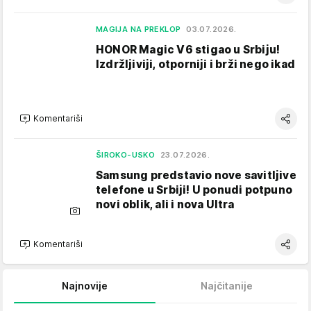
MAGIJA NA PREKLOP
03.07.2026.
HONOR Magic V6 stigao u Srbiju!
Izdržljiviji, otporniji i brži nego ikad
Komentariši
ŠIROKO-USKO
23.07.2026.
Samsung predstavio nove savitljive
telefone u Srbiji! U ponudi potpuno
novi oblik, ali i nova Ultra
Komentariši
Najnovije
Najčitanije