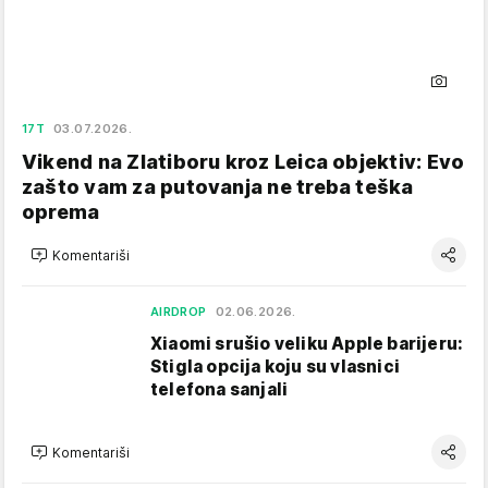
17T
03.07.2026.
Vikend na Zlatiboru kroz Leica objektiv: Evo
zašto vam za putovanja ne treba teška
oprema
Komentariši
AIRDROP
02.06.2026.
Xiaomi srušio veliku Apple barijeru:
Stigla opcija koju su vlasnici
telefona sanjali
Komentariši