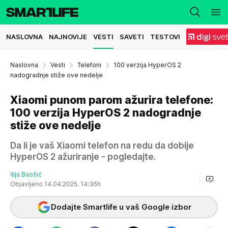
NASLOVNA
NAJNOVIJE
VESTI
SAVETI
TESTOVI
Naslovna
Vesti
Telefoni
100 verzija HyperOS 2
nadogradnje stiže ove nedelje
Xiaomi punom parom ažurira telefone:
100 verzija HyperOS 2 nadogradnje
stiže ove nedelje
Da li je vaš Xiaomi telefon na redu da dobije
HyperOS 2 ažuriranje - pogledajte.
Ilija Baošić
Objavljeno 14.04.2025. 14:36h
Dodajte Smartlife u vaš Google izbor