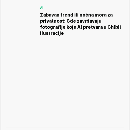
AI
Zabavan trend ili noćna mora za
privatnost: Gde završavaju
fotografije koje AI pretvara u Ghibli
ilustracije