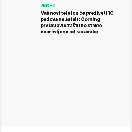
UREĐAJI
Vaš novi telefon će preživeti 10
padova na asfalt: Corning
predstavio zaštitno staklo
napravljeno od keramike