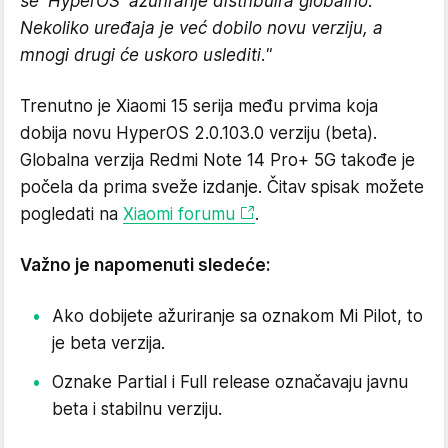
se 'HyperOS' ažuriranje distribuira globalno.
Nekoliko uređaja je već dobilo novu verziju, a
mnogi drugi će uskoro uslediti."
Trenutno je Xiaomi 15 serija među prvima koja
dobija novu HyperOS 2.0.103.0 verziju (beta).
Globalna verzija Redmi Note 14 Pro+ 5G takođe je
počela da prima sveže izdanje. Čitav spisak možete
pogledati na
Xiaomi forumu
.
Važno je napomenuti sledeće:
Ako dobijete ažuriranje sa oznakom Mi Pilot, to
je beta verzija.
Oznake Partial i Full release označavaju javnu
beta i stabilnu verziju.