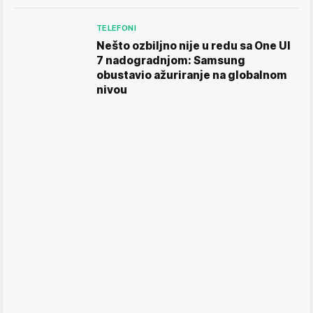
TELEFONI
Nešto ozbiljno nije u redu sa One UI
7 nadogradnjom: Samsung
obustavio ažuriranje na globalnom
nivou