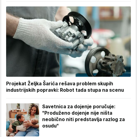
Projekat Željka Šarića rešava problem skupih
industrijskih popravki: Robot tada stupa na scenu
Savetnica za dojenje poručuje:
"Produženo dojenje nije ništa
neobično niti predstavlja razlog za
osudu"