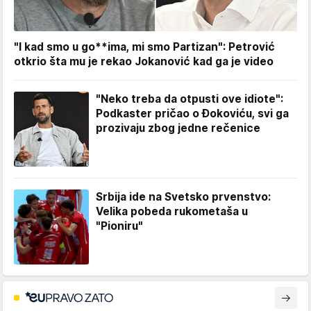
"I kad smo u go**ima, mi smo Partizan": Petrović
otkrio šta mu je rekao Jokanović kad ga je video
"Neko treba da otpusti ove idiote":
Podkaster pričao o Đokoviću, svi ga
prozivaju zbog jedne rečenice
Srbija ide na Svetsko prvenstvo:
Velika pobeda rukometaša u
"Pioniru"