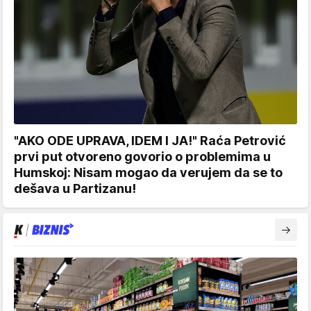
"AKO ODE UPRAVA, IDEM I JA!" Raća Petrović
prvi put otvoreno govorio o problemima u
Humskoj: Nisam mogao da verujem da se to
dešava u Partizanu!