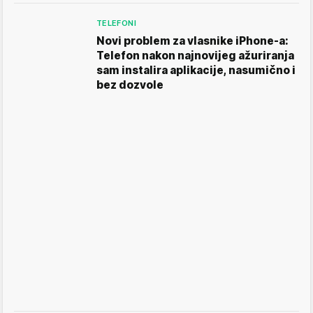
TELEFONI
Novi problem za vlasnike iPhone-a:
Telefon nakon najnovijeg ažuriranja
sam instalira aplikacije, nasumično i
bez dozvole