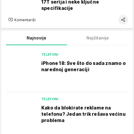
17T serija i neke ključne
specifikacije
Komentariši
Najnovije
Najčitanije
TELEFONI
iPhone 18: Sve što do sada znamo o
narednoj generaciji
TELEFONI
Kako da blokirate reklame na
telefonu​? Jedan trik rešava većinu
problema