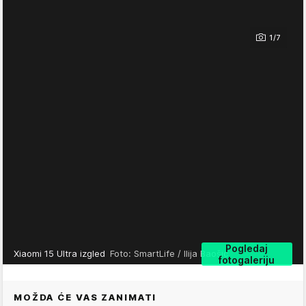
1/7
Pogledaj
Xiaomi 15 Ultra izgled
Foto: SmartLife / Ilija Baošić
fotogaleriju
MOŽDA ĆE VAS ZANIMATI