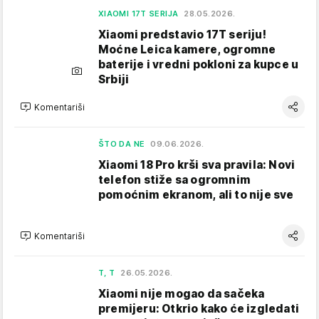
XIAOMI 17T SERIJA
28.05.2026.
Xiaomi predstavio 17T seriju!
Moćne Leica kamere, ogromne
baterije i vredni pokloni za kupce u
Srbiji
Komentariši
ŠTO DA NE
09.06.2026.
Xiaomi 18 Pro krši sva pravila: Novi
telefon stiže sa ogromnim
pomoćnim ekranom, ali to nije sve
Komentariši
T, T
26.05.2026.
Xiaomi nije mogao da sačeka
premijeru: Otkrio kako će izgledati