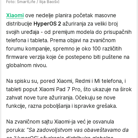
Foto: SmartLife / Ilija Baošić
Xiaomi
ove nedelje planira početak masovne
distribucije
HyperOS 2
ažuriranja za veliki broj
svojih uređaja - od premijum modela do prisupačnih
telefona i tableta. Prema objavi na zvaničnom
forumu kompanije, spremno je oko 100 različitih
firmware verzija koje će postepeno biti puštene na
globalnom nivou.
Na spisku su, pored Xiaomi, Redmi i Mi telefona, i
tableti poput Xiaomi Pad 7 Pro, što ukazuje na širok
zahvat nove ture ažuriranja. Očekuju se nove
funkcije, razna poboljšanja i ispravke grešaka.
Na zvaničnom sajtu Xiaomi-ja već je osvanula
poruka:
"Sa zadovoljstvom vas obaveštavamo da