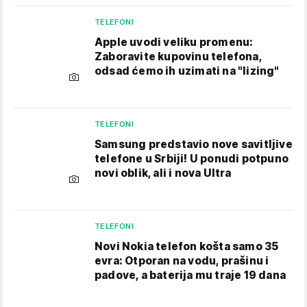
TELEFONI
Apple uvodi veliku promenu:
Zaboravite kupovinu telefona,
odsad ćemo ih uzimati na "lizing"
TELEFONI
Samsung predstavio nove savitljive
telefone u Srbiji! U ponudi potpuno
novi oblik, ali i nova Ultra
TELEFONI
Novi Nokia telefon košta samo 35
evra: Otporan na vodu, prašinu i
padove, a baterija mu traje 19 dana