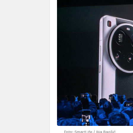
Foto: SmartLife / Ilija Baošić