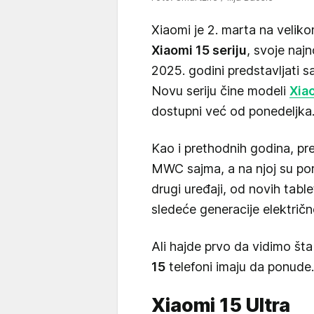
Xiaomi je 2. marta na velik
Xiaomi 15 seriju
, svoje naj
2025. godini predstavljati 
Novu seriju čine modeli
Xia
dostupni već od ponedeljka
Kao i prethodnih godina, pr
MWC sajma, a na njoj su pore
drugi uređaji, od novih table
sledeće generacije električn
Ali hajde prvo da vidimo št
15
telefoni imaju da ponude.
Xiaomi 15 Ultra