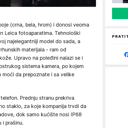
 boje (crna, bela, hrom) i donosi veoma
san Leica fotoaparatima. Tehnološki
PRATI
voj najelegantniji model do sada, a
rhunskih materijala - ram od
ože. Upravo na poleđini nalazi se i
rostrukog sistema kamera, po kojem
 moći da prepoznate i sa velike
 telefon. Prednju stranu prekriva
no staklo, za koje kompanija trvdi da
padove, dok samo kućište nosi IP68
 i prašinu.