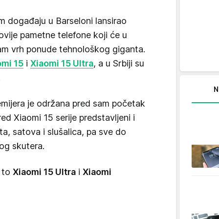
om događaju u Barseloni lansirao
novije pametne telefone koji će u
sam vrh ponude tehnološkog giganta.
omi 15
i
Xiaomi 15 Ultra
, a u Srbiji su
.
N
emijera je održana pred sam početak
d Xiaomi 15 serije predstavljeni i
ta, satova i slušalica, pa sve do
og skutera.
a to
Xiaomi 15 Ultra
i
Xiaomi