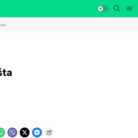
ute
šta