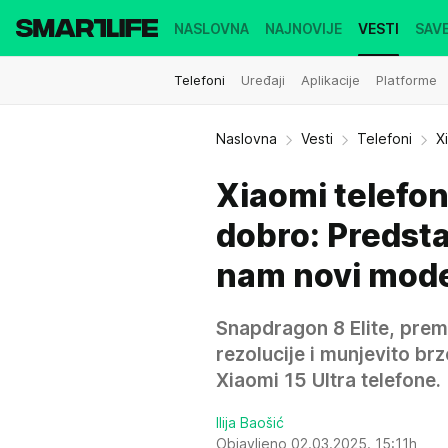
NASLOVNA
NAJNOVIJE
VESTI
SAVE
Telefoni
Uređaji
Aplikacije
Platforme
Naslovna
Vesti
Telefoni
X
Xiaomi telefon
dobro: Predsta
nam novi mode
Snapdragon 8 Elite, prem
rezolucije i munjevito br
Xiaomi 15 Ultra telefone.
Ilija Baošić
Objavljeno 02.03.2025. 15:11h