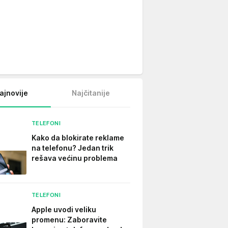
ajnovije
Najčitanije
TELEFONI
Kako da blokirate reklame
na telefonu​? Jedan trik
rešava većinu problema
TELEFONI
Apple uvodi veliku
promenu: Zaboravite