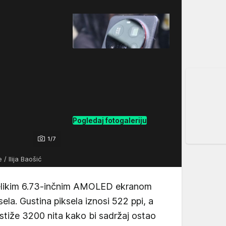
Pogledaj fotogaleriju
1/7
 / Ilija Baošić
elikim 6.73-inčnim AMOLED ekranom
sela. Gustina piksela iznosi 522 ppi, a
tiže 3200 nita kako bi sadržaj ostao