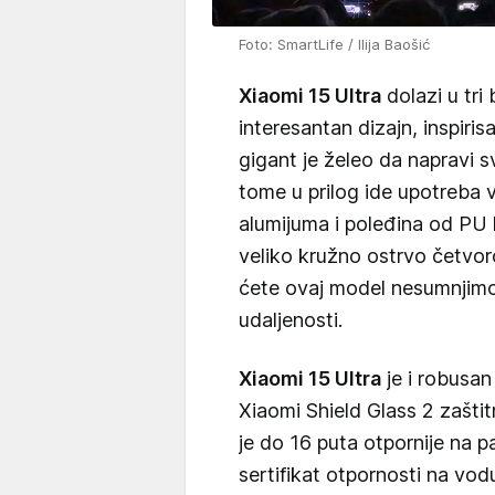
Foto: SmartLife / Ilija Baošić
Xiaomi 15 Ultra
dolazi u tri
interesantan dizajn, inspiri
gigant je želeo da napravi s
tome u prilog ide upotreba v
alumijuma i poleđina od PU k
veliko kružno ostrvo četvo
ćete ovaj model nesumnjimo
udaljenosti.
Xiaomi 15 Ultra
je i robusan
Xiaomi Shield Glass 2 zaštit
je do 16 puta otpornije na 
sertifikat otpornosti na vodu