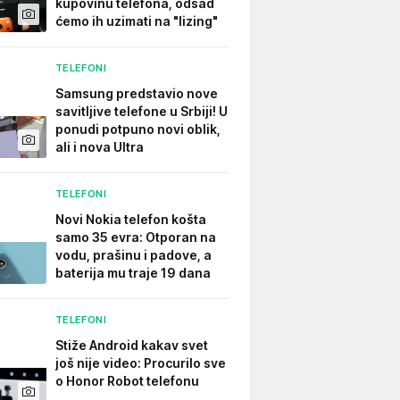
kupovinu telefona, odsad
ćemo ih uzimati na "lizing"
TELEFONI
Samsung predstavio nove
savitljive telefone u Srbiji! U
ponudi potpuno novi oblik,
ali i nova Ultra
TELEFONI
Novi Nokia telefon košta
samo 35 evra: Otporan na
vodu, prašinu i padove, a
baterija mu traje 19 dana
TELEFONI
Stiže Android kakav svet
još nije video: Procurilo sve
o Honor Robot telefonu