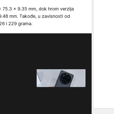
x 75.3 x 9.35 mm, dok hrom verzija
 9.48 mm. Takođe, u zavisnosti od
226 i 229 grama.