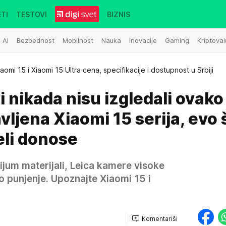
TI
TESTOVI
BIZNIS
AI
Bezbednost
Mobilnost
Nauka
Inovacije
Gaming
Kriptoval
iaomi 15 i Xiaomi 15 Ultra cena, specifikacije i dostupnost u Srbiji
i nikada nisu izgledali ovako
vljena Xiaomi 15 serija, evo 
li donose
ijum materijali, Leica kamere visoke
zo punjenje. Upoznajte Xiaomi 15 i
Komentariši