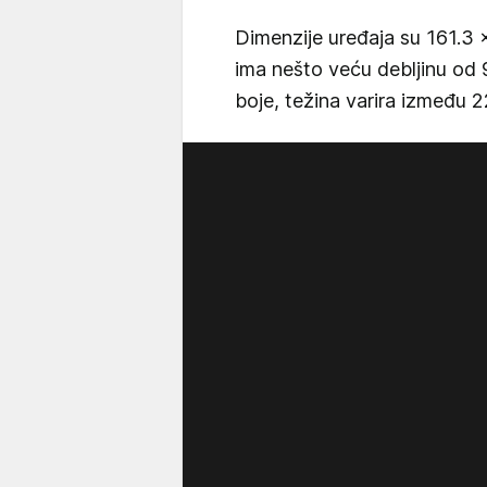
Dimenzije uređaja su 161.3 
ima nešto veću debljinu od
boje, težina varira između 