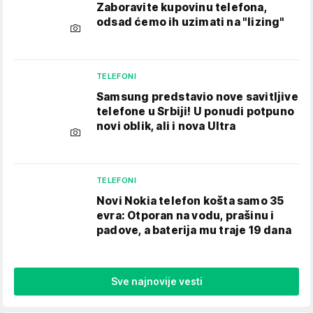
Zaboravite kupovinu telefona,
odsad ćemo ih uzimati na "lizing"
TELEFONI
Samsung predstavio nove savitljive
telefone u Srbiji! U ponudi potpuno
novi oblik, ali i nova Ultra
TELEFONI
Novi Nokia telefon košta samo 35
evra: Otporan na vodu, prašinu i
padove, a baterija mu traje 19 dana
Sve najnovije vesti