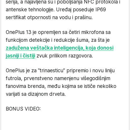
serija, a najavljena su i poboljšanja NFC protokola i
antenske tehnologije. Uređaj poseduje IP69
sertifikat otpornosti na vodu i prašinu.
OnePlus 13 je opremljen sa četiri mikrofona sa
funkcijom detekcije i redukcije šuma, za šta je
zadužena veštačka inteligencija, koja donosi
jasniji i čistiji
zvuk prilikom razgovora.
OnePlus je za "trinaesticu" pripremio i novu liniju
futrola, prvenstveno namenjenu višegodišnjim
fanovima brenda, među kojima se ističe nekoliko
varijati sa dizajnom drveta.
BONUS VIDEO: