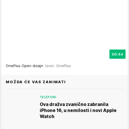
00:44
OnePlus Open dizajn
Izvor: OnePlus
MOŽDA ĆE VAS ZANIMATI
TELEFONI
Ova dražva zvanično zabranila
iPhone 16, u nemilosti i novi Apple
Watch