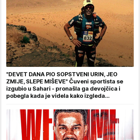
"DEVET DANA PIO SOPSTVENI URIN, JEO
ZMIJE, SLEPE MIŠEVE" Čuveni sportista se
izgubio u Sahari - pronašla ga devojčica i
pobegla kada je videla kako izgleda...