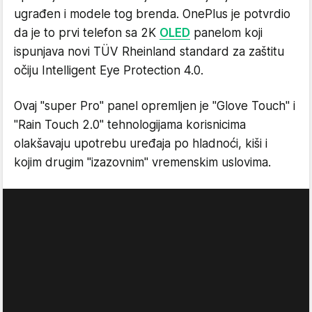
ugrađen i modele tog brenda. OnePlus je potvrdio
da je to prvi telefon sa 2K
OLED
panelom koji
ispunjava novi TÜV Rheinland standard za zaštitu
očiju Intelligent Eye Protection 4.0.
Ovaj "super Pro" panel opremljen je "Glove Touch" i
"Rain Touch 2.0" tehnologijama korisnicima
olakšavaju upotrebu uređaja po hladnoći, kiši i
kojim drugim "izazovnim" vremenskim uslovima.