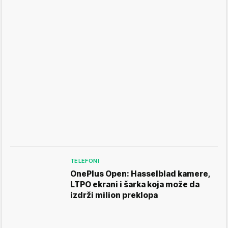
TELEFONI
OnePlus Open: Hasselblad kamere,
LTPO ekrani i šarka koja može da
izdrži milion preklopa