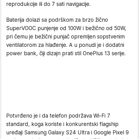
reprodukcije ili do 7 sati navigacije.
Baterija dolazi sa podrškom za brzo žično
SuperVOOC punjenje od 100W i bežično od 50W,
pri čemu je bežični punjač opremljen sopstvenim
ventilatorom za hlađenje. A u ponudi je i dodatni
power bank, čiji dizajn prati stil OnePlus 13 serije.
Potvrđeno je i da telefon podržava Wi-Fi 7
standard, koga koriste i konkurentski flagship
uređaji Samsung Galaxy S24 Ultra i Google Pixel 9