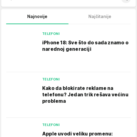
Najnovije
Najčitanije
TELEFONI
iPhone 18: Sve što do sada znamo o
narednoj generaciji
TELEFONI
Kako da blokirate reklame na
telefonu​? Jedan trik rešava većinu
problema
TELEFONI
Apple uvodi veliku promenu: