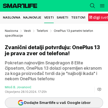
NASLOVNA
NAJNOVIJE
VESTI
SAVETI
TESTOVI
Naslovna
Vesti
Telefoni
OnePlus 13 pametni telefon
specifikacije
Zvanični detalji potvrđuju: OnePlus 13
je prava zver od telefona!
Pokretan najnovijim Snapdragon 8 Elite
čipsetom, OnePlus 13 dolazi opremljen ekranom
za koga proizvođač tvrdi da je "najbolji ikada" i
nekom OnePlus telefonu
Miloš B. Jovanović
Objavljeno 28.10.2024. 17:25h
Dodajte Smartlife u vaš Google izbor