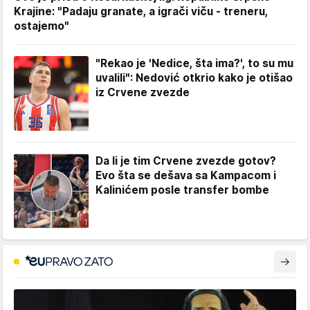
Krajine: "Padaju granate, a igrači viču - treneru,
ostajemo"
"Rekao je 'Nedice, šta ima?', to su mu
uvalili": Nedović otkrio kako je otišao
iz Crvene zvezde
Da li je tim Crvene zvezde gotov?
Evo šta se dešava sa Kampacom i
Kalinićem posle transfer bombe