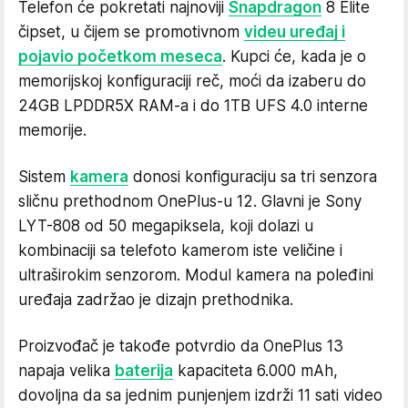
Telefon će pokretati najnoviji
Snapdragon
8 Elite
čipset, u čijem se promotivnom
videu uređaj i
pojavio početkom meseca
. Kupci će, kada je o
memorijskoj konfiguraciji reč, moći da izaberu do
24GB LPDDR5X RAM-a i do 1TB UFS 4.0 interne
memorije.
Sistem
kamera
donosi konfiguraciju sa tri senzora
sličnu prethodnom OnePlus-u 12. Glavni je Sony
LYT-808 od 50 megapiksela, koji dolazi u
kombinaciji sa telefoto kamerom iste veličine i
ultraširokim senzorom. Modul kamera na poleđini
uređaja zadržao je dizajn prethodnika.
Proizvođač je takođe potvrdio da OnePlus 13
napaja velika
baterija
kapaciteta 6.000 mAh,
dovoljna da sa jednim punjenjem izdrži 11 sati video