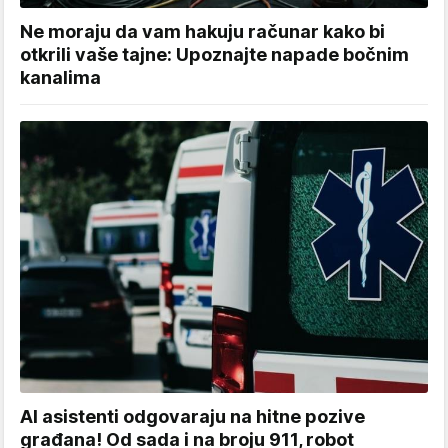
Ne moraju da vam hakuju računar kako bi
otkrili vaše tajne: Upoznajte napade bočnim
kanalima
AI asistenti odgovaraju na hitne pozive
građana! Od sada i na broju 911, robot