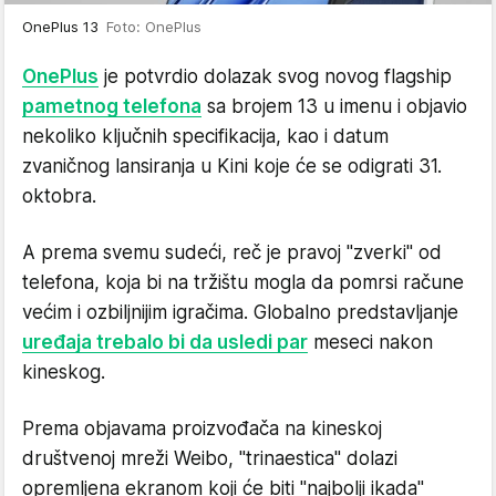
OnePlus 13
Foto: OnePlus
OnePlus
je potvrdio dolazak svog novog flagship
pametnog telefona
sa brojem 13 u imenu i objavio
nekoliko ključnih specifikacija, kao i datum
zvaničnog lansiranja u Kini koje će se odigrati 31.
oktobra.
A prema svemu sudeći, reč je pravoj "zverki" od
telefona, koja bi na tržištu mogla da pomrsi račune
većim i ozbiljnijim igračima. Globalno predstavljanje
uređaja trebalo bi da usledi par
meseci nakon
kineskog.
Prema objavama proizvođača na kineskoj
društvenoj mreži Weibo, "trinaestica" dolazi
opremljena ekranom koji će biti "najbolji ikada"