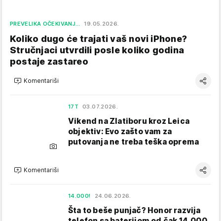
PREVELIKA OČEKIVANJ…
19.05.2026.
Koliko dugo će trajati vaš novi iPhone?
Stručnjaci utvrdili posle koliko godina
postaje zastareo
Komentariši
17T
03.07.2026.
Vikend na Zlatiboru kroz Leica
objektiv: Evo zašto vam za
putovanja ne treba teška oprema
Komentariši
14.000!
24.06.2026.
Šta to beše punjač? Honor razvija
telefon sa baterijom od čak 14.000