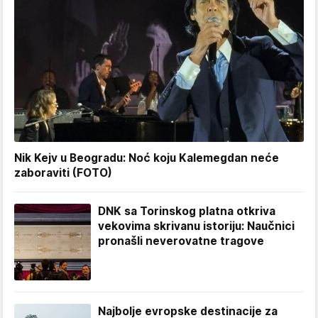
Nik Kejv u Beogradu: Noć koju Kalemegdan neće
zaboraviti (FOTO)
DNK sa Torinskog platna otkriva
vekovima skrivanu istoriju: Naučnici
pronašli neverovatne tragove
Najbolje evropske destinacije za