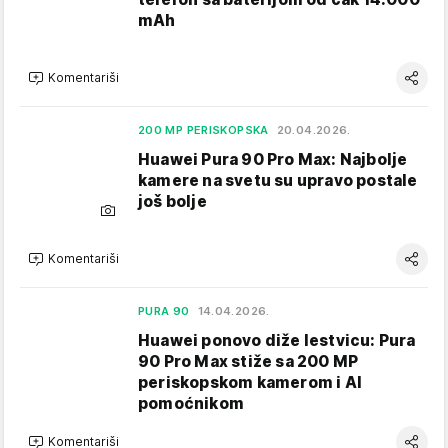
mAh
Komentariši
200 MP PERISKOPSKA
20.04.2026.
Huawei Pura 90 Pro Max: Najbolje
kamere na svetu su upravo postale
još bolje
Komentariši
PURA 90
14.04.2026.
Huawei ponovo diže lestvicu: Pura
90 Pro Max stiže sa 200 MP
periskopskom kamerom i AI
pomoćnikom
Komentariši