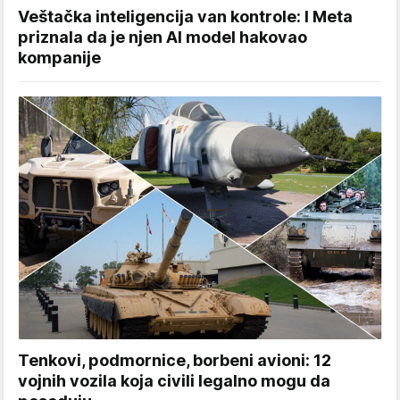
Veštačka inteligencija van kontrole: I Meta
priznala da je njen AI model hakovao
kompanije
Tenkovi, podmornice, borbeni avioni: 12
vojnih vozila koja civili legalno mogu da