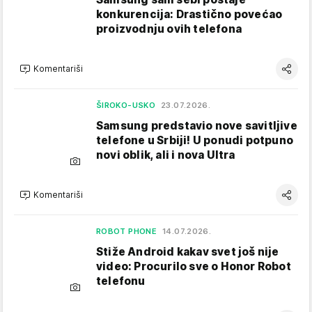
konkurencija: Drastično povećao
proizvodnju ovih telefona
Komentariši
ŠIROKO-USKO
23.07.2026.
Samsung predstavio nove savitljive
telefone u Srbiji! U ponudi potpuno
novi oblik, ali i nova Ultra
Komentariši
ROBOT PHONE
14.07.2026.
Stiže Android kakav svet još nije
video: Procurilo sve o Honor Robot
telefonu