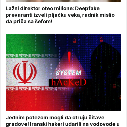
Lažni direktor oteo milione: Deepfake
prevaranti izveli pljačku veka, radnik mislio
da priča sa šefom!
Jednim potezom mogli da otruju čitave
gradove! Iranski hakeri udarili na vodovode u