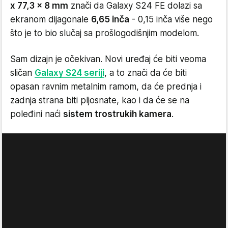
x 77,3 x 8 mm
znači da Galaxy S24 FE dolazi sa
ekranom dijagonale
6,65 inča
- 0,15 inča više nego
što je to bio slučaj sa prošlogodišnjim modelom.
Sam dizajn je očekivan. Novi uređaj će biti veoma
sličan
Galaxy S24 seriji
, a to znači da će biti
opasan ravnim metalnim ramom, da će prednja i
zadnja strana biti pljosnate, kao i da će se na
poleđini naći
sistem trostrukih kamera
.