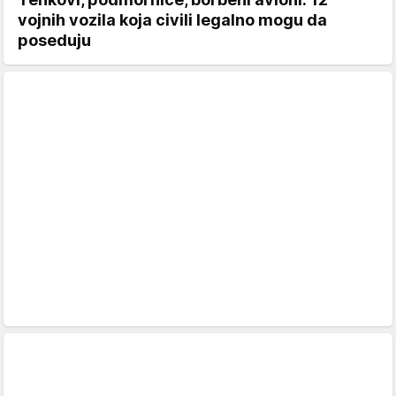
vojnih vozila koja civili legalno mogu da
poseduju