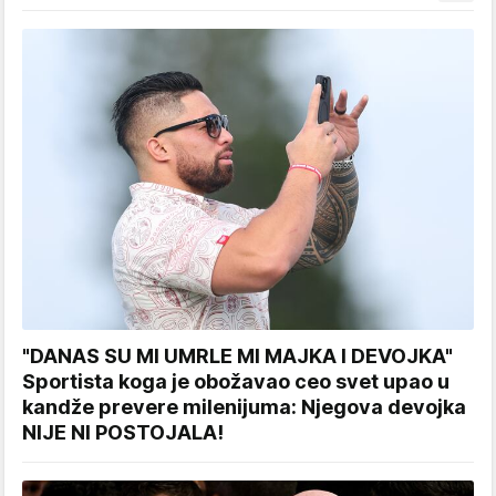
"DANAS SU MI UMRLE MI MAJKA I DEVOJKA"
Sportista koga je obožavao ceo svet upao u
kandže prevere milenijuma: Njegova devojka
NIJE NI POSTOJALA!