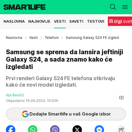
NASLOVNA
NAJNOVIJE
VESTI
SAVETI
TESTOVI
Naslovna
Vesti
Telefoni
Samsung Galaxy S24 FE izgled
Samsung se sprema da lansira jeftiniji
Galaxy S24, a sada znamo kako će
izgledati
Prvi renderi Galaxy S24 FE telefona otkrivaju
kako će novi model izgledati.
Ilija Baošić
Objavljeno 16.06.2024. 15:00h
Dodajte Smartlife u vaš Google izbor