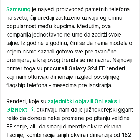
Samsung
je najveći proizvođač pametnih telefona
na svetu, čiji uređaji zasluženo uživaju ogromnu
popularnost među kupcima. Međutim, ova
kompanija jednostavno ne ume da zadrži svoje
tajne. Iz godine u godinu, čini se da nema modela o
kojem nismo saznali gotovo sve pre zvanične
premijere, a kraj ovog trenda se ne nazire. Najnoviji
primer toga su
procureli Galaxy S24 FE renderi
,
koji nam otkrivaju dimenzije i izgled povoljnijeg
flagship telefona - mesecima pre lansiranja.
Renderi, koje su
zajednički objavili OnLeaks i
GizNext
, otkrivaju nam da je južnokorejski gigant
rešio da donese neke promene po pitanju veličine
FE serije, ali i da smanji dimenzije okvira ekrana.
Tačnije, kombinacija tanjih okvira i dimenzija od
162