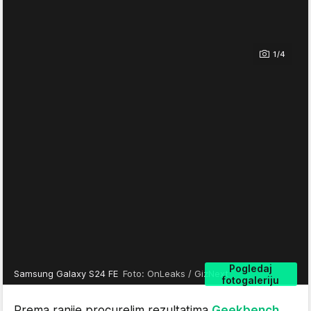
1/4
Pogledaj
Samsung Galaxy S24 FE
Foto: OnLeaks / GizNext
fotogaleriju
Prema ranije procurelim rezultatima
Geekbench