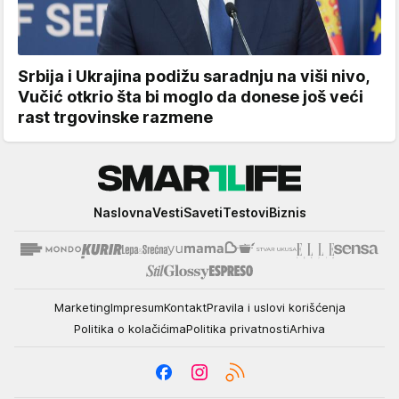
Srbija i Ukrajina podižu saradnju na viši nivo,
Vučić otkrio šta bi moglo da donese još veći
rast trgovinske razmene
Smartlife
Naslovna
Vesti
Saveti
Testovi
Biznis
Marketing
Impresum
Kontakt
Pravila i uslovi korišćenja
Politika o kolačićima
Politika privatnosti
Arhiva