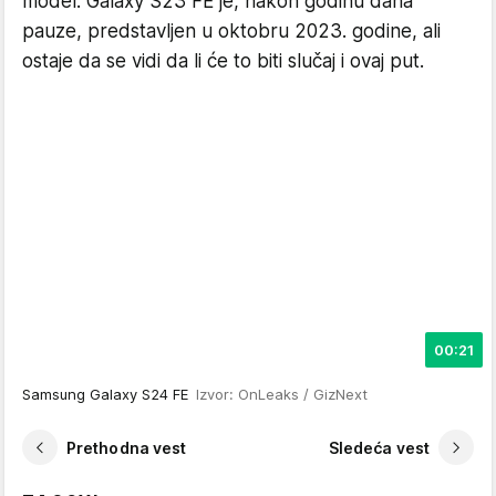
model. Galaxy S23 FE je, nakon godinu dana
pauze, predstavljen u oktobru 2023. godine, ali
ostaje da se vidi da li će to biti slučaj i ovaj put.
00:21
Samsung Galaxy S24 FE
Izvor: OnLeaks / GizNext
Prethodna vest
Sledeća vest