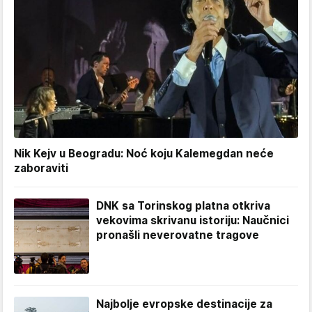
Nik Kejv u Beogradu: Noć koju Kalemegdan neće
zaboraviti
DNK sa Torinskog platna otkriva
vekovima skrivanu istoriju: Naučnici
pronašli neverovatne tragove
Najbolje evropske destinacije za