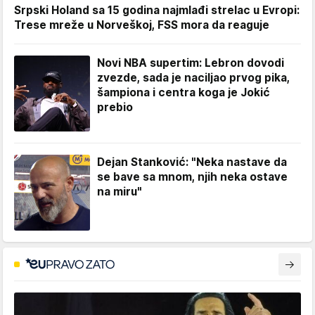
Srpski Holand sa 15 godina najmlađi strelac u Evropi:
Trese mreže u Norveškoj, FSS mora da reaguje
Novi NBA supertim: Lebron dovodi
zvezde, sada je naciljao prvog pika,
šampiona i centra koga je Jokić
prebio
Dejan Stanković: "Neka nastave da
se bave sa mnom, njih neka ostave
na miru"