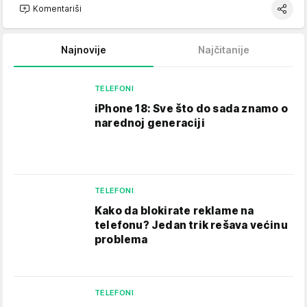
Komentariši
Najnovije
Najčitanije
TELEFONI
iPhone 18: Sve što do sada znamo o
narednoj generaciji
TELEFONI
Kako da blokirate reklame na
telefonu​? Jedan trik rešava većinu
problema
TELEFONI