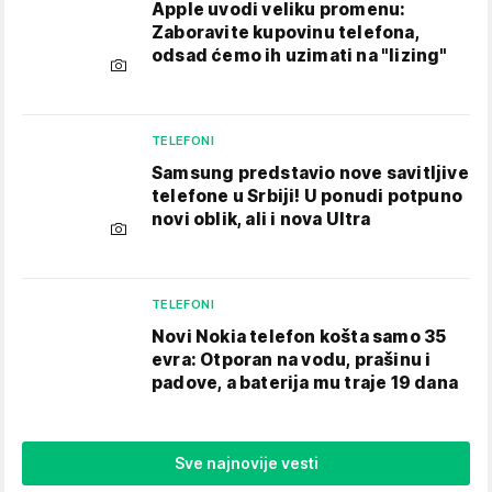
Apple uvodi veliku promenu:
Zaboravite kupovinu telefona,
odsad ćemo ih uzimati na "lizing"
TELEFONI
Samsung predstavio nove savitljive
telefone u Srbiji! U ponudi potpuno
novi oblik, ali i nova Ultra
TELEFONI
Novi Nokia telefon košta samo 35
evra: Otporan na vodu, prašinu i
padove, a baterija mu traje 19 dana
Sve najnovije vesti