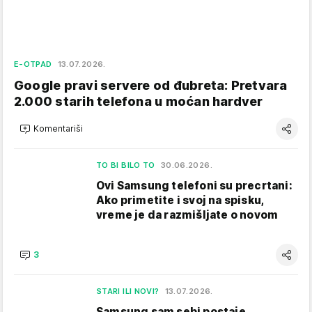
E-OTPAD
13.07.2026.
Google pravi servere od đubreta: Pretvara
2.000 starih telefona u moćan hardver
Komentariši
TO BI BILO TO
30.06.2026.
Ovi Samsung telefoni su precrtani:
Ako primetite i svoj na spisku,
vreme je da razmišljate o novom
3
STARI ILI NOVI?
13.07.2026.
Samsung sam sebi postaje