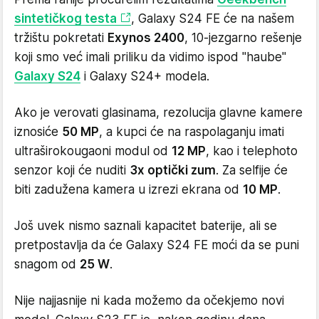
sintetičkog testa
, Galaxy S24 FE će na našem
tržištu pokretati
Exynos 2400
, 10-jezgarno rešenje
koji smo već imali priliku da vidimo ispod "haube"
Galaxy S24
i Galaxy S24+ modela.
Ako je verovati glasinama, rezolucija glavne kamere
iznosiće
50 MP
, a kupci će na raspolaganju imati
ultraširokougaoni modul od
12 MP
, kao i telephoto
senzor koji će nuditi
3x optički zum
. Za selfije će
biti zadužena kamera u izrezi ekrana od
10 MP
.
Još uvek nismo saznali kapacitet baterije, ali se
pretpostavlja da će Galaxy S24 FE moći da se puni
snagom od
25 W
.
Nije najjasnije ni kada možemo da očekjemo novi