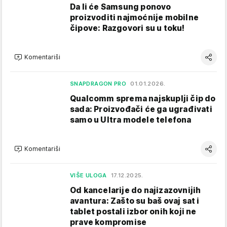
Da li će Samsung ponovo
proizvoditi najmoćnije mobilne
čipove: Razgovori su u toku!
Komentariši
SNAPDRAGON PRO
01.01.2026.
Qualcomm sprema najskuplji čip do
sada: Proizvođači će ga ugrađivati
samo u Ultra modele telefona
Komentariši
VIŠE ULOGA
17.12.2025.
Od kancelarije do najizazovnijih
avantura: Zašto su baš ovaj sat i
tablet postali izbor onih koji ne
prave kompromise