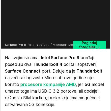
Pogledaj
Surface Pro 9
Foto: YouTube / Microsoft Mechanics
fotogaleriju
Na svojim ivicama,
Intel Surface Pro 9
uređaji
poseduju dva
Thunderbolt 4
porta i sopstveni
Surface Connect
port. Deluje da je
Thunderbolt
najveći razlog zašto Microsoft ove godine nije
koristio
procesore kompanije AMD
, jer
5G
model
umesto toga ima USB-C 3.2 portove, ali dodaje i
držač za SIM karticu, preko koje ima mogućnost
ostvarivanja 5G konekcije.