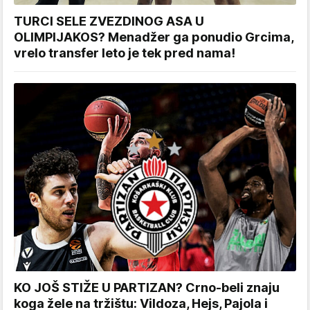
TURCI SELE ZVEZDINOG ASA U
OLIMPIJAKOS? Menadžer ga ponudio Grcima,
vrelo transfer leto je tek pred nama!
KO JOŠ STIŽE U PARTIZAN? Crno-beli znaju
koga žele na tržištu: Vildoza, Hejs, Pajola i