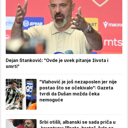
Dejan Stanković: "Ovde je uvek pitanje života i
smrti"
"Vlahović je još nezaposlen jer nije
postao što se očekivalo": Gazeta
tvrdi da Dušan možda čeka
nemoguće
Srbi otišli, albanski se sada priča u