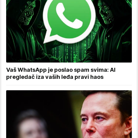
Vaš WhatsApp je poslao spam svima: AI
pregledač iza vaših leđa pravi haos