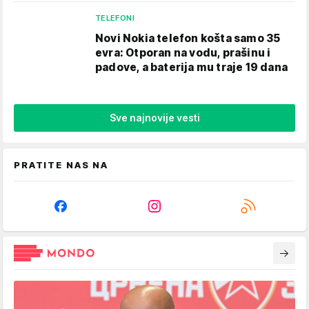
TELEFONI
Novi Nokia telefon košta samo 35
evra: Otporan na vodu, prašinu i
padove, a baterija mu traje 19 dana
Sve najnovije vesti
PRATITE NAS NA