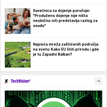
Savetnica za dojenje poručuje:
"Produženo dojenje nije ništa
neobično niti predstavlja razlog za
osudu"
Najveća mreža zaštićenih područja
na svetu: Kako EU štiti prirodu i gde
je tu Zapadni Balkan?