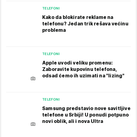
TELEFONI
Kako da blokirate reklame na
telefonu​? Jedan trik rešava većinu
problema
TELEFONI
Apple uvodi veliku promenu:
Zaboravite kupovinu telefona,
odsad ćemo ih uzimati na "lizing"
TELEFONI
Samsung predstavio nove savitljive
telefone u Srbiji! U ponudi potpuno
novi oblik, ali i nova Ultra