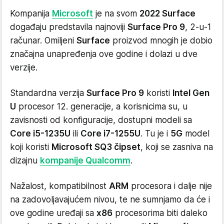
Kompanija
Microsoft
je na svom
2022 Surface
događaju predstavila najnoviji
Surface Pro 9
, 2-u-1
računar. Omiljeni
Surface
proizvod mnogih je dobio
značajna unapređenja ove godine i dolazi u dve
verzije.
Standardna verzija
Surface Pro 9
koristi
Intel Gen
U
procesor 12. generacije, a korisnicima su, u
zavisnosti od konfiguracije, dostupni modeli sa
Core i5-1235U
ili
Core i7-1255U
. Tu je i
5G
model
koji koristi
Microsoft SQ3 čipset
, koji se zasniva na
dizajnu
kompanije Qualcomm
.
Nažalost, kompatibilnost
ARM
procesora i dalje nije
na zadovoljavajućem nivou, te ne sumnjamo da će i
ove godine uređaji sa
x86
procesorima biti daleko