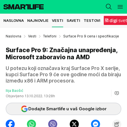
NASLOVNA
NAJNOVIJE
VESTI
SAVETI
TESTOVI
Naslovna
Vesti
Telefoni
Surface Pro 9 cena i specifikacije
Surface Pro 9: Značajna unapređenja,
Microsoft zaboravio na AMD
U potezu koji označava kraj Surface Pro X serije,
kupci Surface Pro 9 će ove godine moći da biraju
između x86 i ARM procesora.
Ilija Baošić
Objavljeno 13.10.2022. 13:28h
Dodajte Smartlife u vaš Google izbor