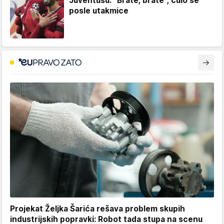
Juventusu: "Brate, brate", čulo se
posle utakmice
Projekat Željka Šarića rešava problem skupih
industrijskih popravki: Robot tada stupa na scenu