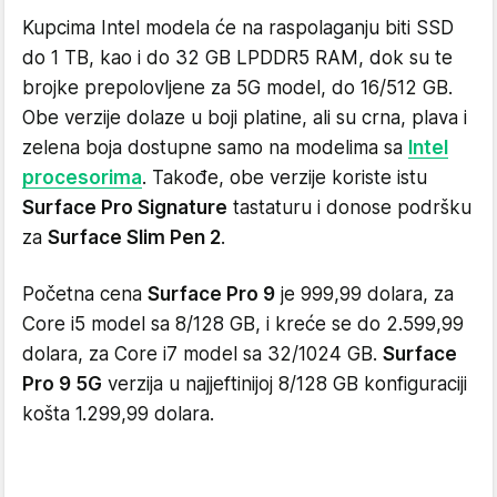
Kupcima Intel modela će na raspolaganju biti SSD
do 1 TB, kao i do 32 GB LPDDR5 RAM, dok su te
brojke prepolovljene za 5G model, do 16/512 GB.
Obe verzije dolaze u boji platine, ali su crna, plava i
zelena boja dostupne samo na modelima sa
Intel
procesorima
. Takođe, obe verzije koriste istu
Surface Pro Signature
tastaturu i donose podršku
za
Surface Slim Pen 2
.
Početna cena
Surface Pro 9
je 999,99 dolara, za
Core i5 model sa 8/128 GB, i kreće se do 2.599,99
dolara, za Core i7 model sa 32/1024 GB.
Surface
Pro 9 5G
verzija u najjeftinijoj 8/128 GB konfiguraciji
košta 1.299,99 dolara.