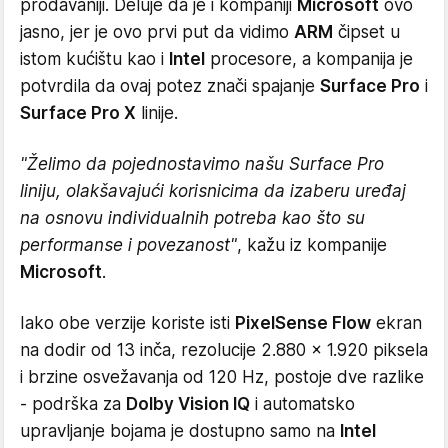
prodavaniji. Deluje da je i kompaniji
Microsoft
ovo
jasno, jer je ovo prvi put da vidimo
ARM
čipset u
istom kućištu kao i
Intel
procesore, a kompanija je
potvrdila da ovaj potez znači spajanje
Surface Pro
i
Surface Pro X
linije.
"Želimo da pojednostavimo našu Surface Pro
liniju, olakšavajući korisnicima da izaberu uređaj
na osnovu individualnih potreba kao što su
performanse i povezanost"
, kažu iz kompanije
Microsoft
.
Iako obe verzije koriste isti
PixelSense Flow
ekran
na dodir od 13 inča, rezolucije 2.880 x 1.920 piksela
i brzine osvežavanja od 120 Hz, postoje dve razlike
- podrška za
Dolby Vision IQ
i automatsko
upravljanje bojama je dostupno samo na
Intel