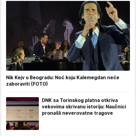
Nik Kejv u Beogradu: Noć koju Kalemegdan neće
zaboraviti (FOTO)
DNK sa Torinskog platna otkriva
vekovima skrivanu istoriju: Naučnici
pronašli neverovatne tragove