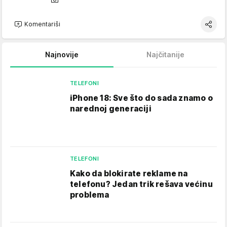
Komentariši
Najnovije
Najčitanije
TELEFONI
iPhone 18: Sve što do sada znamo o
narednoj generaciji
TELEFONI
Kako da blokirate reklame na
telefonu​? Jedan trik rešava većinu
problema