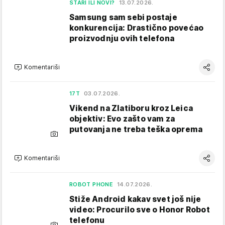
STARI ILI NOVI?
13.07.2026.
Samsung sam sebi postaje
konkurencija: Drastično povećao
proizvodnju ovih telefona
Komentariši
17T
03.07.2026.
Vikend na Zlatiboru kroz Leica
objektiv: Evo zašto vam za
putovanja ne treba teška oprema
Komentariši
ROBOT PHONE
14.07.2026.
Stiže Android kakav svet još nije
video: Procurilo sve o Honor Robot
telefonu