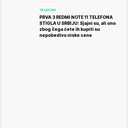
TELEFONI
PRVA 3 REDMI NOTE 11 TELEFONA
STIGLA U SRBIJU: Sjajni su, ali ono
zbog čega ćete ih kupiti su
nepobedivo niske cene