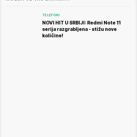
TELEFONI
NOVI HIT U SRBIJI: Redmi Note 11
serija razgrabljena - stižu nove
količine!