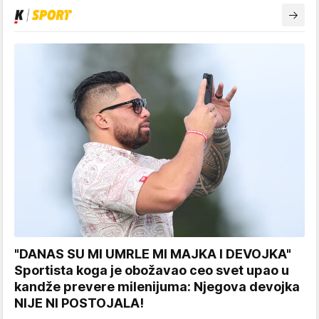
"DANAS SU MI UMRLE MI MAJKA I DEVOJKA"
Sportista koga je obožavao ceo svet upao u
kandže prevere milenijuma: Njegova devojka
NIJE NI POSTOJALA!