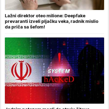
Lažni direktor oteo milione: Deepfake
prevaranti izveli pljačku veka, radnik mislio
da priča sa šefom!