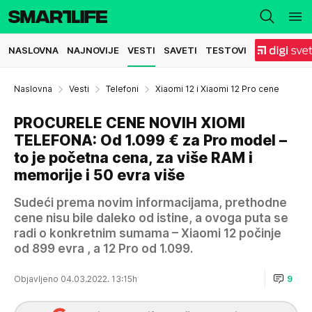
NASLOVNA
NAJNOVIJE
VESTI
SAVETI
TESTOVI
Naslovna
Vesti
Telefoni
Xiaomi 12 i Xiaomi 12 Pro cene
PROCURELE CENE NOVIH XIOMI
TELEFONA: Od 1.099 € za Pro model –
to je početna cena, za više RAM i
memorije i 50 evra više
Sudeći prema novim informacijama, prethodne
cene nisu bile daleko od istine, a ovoga puta se
radi o konkretnim sumama – Xiaomi 12 počinje
od 899 evra , a 12 Pro od 1.099.
Objavljeno 04.03.2022. 13:15h
9