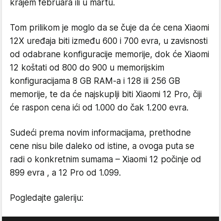
krajem februara ili u martu.
Tom prilikom je moglo da se čuje da će cena Xiaomi
12X uređaja biti između 600 i 700 evra, u zavisnosti
od odabrane konfiguracije memorije, dok će Xiaomi
12 koštati od 800 do 900 u memorijskim
konfiguracijama 8 GB RAM-a i 128 ili 256 GB
memorije, te da će najskuplji biti Xiaomi 12 Pro, čiji
će raspon cena ići od 1.000 do čak 1.200 evra.
Sudeći prema novim informacijama, prethodne
cene nisu bile daleko od istine, a ovoga puta se
radi o konkretnim sumama – Xiaomi 12 počinje od
899 evra , a 12 Pro od 1.099.
Pogledajte galeriju: