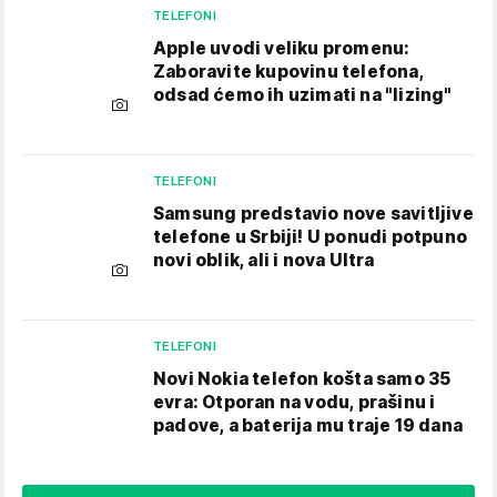
TELEFONI
Apple uvodi veliku promenu:
Zaboravite kupovinu telefona,
odsad ćemo ih uzimati na "lizing"
TELEFONI
Samsung predstavio nove savitljive
telefone u Srbiji! U ponudi potpuno
novi oblik, ali i nova Ultra
TELEFONI
Novi Nokia telefon košta samo 35
evra: Otporan na vodu, prašinu i
padove, a baterija mu traje 19 dana