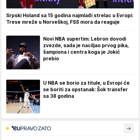
Srpski Holand sa 15 godina najmlađi strelac u Evropi:
Trese mreže u Norveškoj, FSS mora da reaguje
Novi NBA supertim: Lebron dovodi
zvezde, sada je naciljao prvog pika,
šampiona i centra koga je Jokić
prebio
U NBA se borio za titule, u Evropi će
se boriti za opstanak: Šok transfer
sa 38 godina