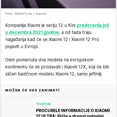
Foto: SMARTLife / Xiaomi
Kompanija Xiaomi je seriju 12 u Kini
predstavila još
u decembra 2021.godine
, a od tada traju
nagađanja kad će se Xiaomi 12 i Xiaomi 12 Pro
pojaviti u Evropi.
Osim pomenuta dva modela na evropskom
kontinentu će se prodavati i Xiaomi 12X, koji će biti
sličan bazičnom modelu Xiaomi 12, samo jeftiniji.
MOŽDA ĆE VAS ZANIMATI
TELEFONI
PROCURELE INFORMACIJE O XIAOMI
12 ULTRA: Stiže u drugoj polovini