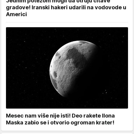
Jednim potezom mogli da otruju čitave
gradove! Iranski hakeri udarili na vodovode u
Americi
Mesec nam više nije isti! Deo rakete Ilona
Maska zabio se i otvorio ogroman krater!