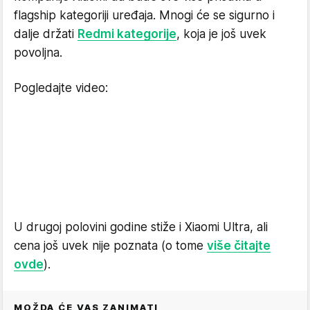
flagship kategoriji uređaja. Mnogi će se sigurno i
dalje držati
Redmi kategorije
, koja je još uvek
povoljna.
Pogledajte video:
U drugoj polovini godine stiže i Xiaomi Ultra, ali
cena još uvek nije poznata (o tome
više čitajte
ovde
).
MOŽDA ĆE VAS ZANIMATI