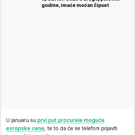
godine, imaće moćan čipset
U januaru su
prvi put procurele moguće
evropske cene
, te to da će se telefoni pojaviti