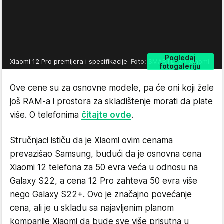
Pogledaj
Xiaomi 12 Pro premijera i specifikacije
Foto: SMARTLife / Xiaomi
fotogaleriju
Ove cene su za osnovne modele, pa će oni koji žele
još RAM-a i prostora za skladištenje morati da plate
više. O telefonima
čitajte ovde
.
Stručnjaci ističu da je Xiaomi ovim cenama
prevazišao Samsung, budući da je osnovna cena
Xiaomi 12 telefona za 50 evra veća u odnosu na
Galaxy S22, a cena 12 Pro zahteva 50 evra više
nego Galaxy S22+. Ovo je značajno povećanje
cena, ali je u skladu sa najavljenim planom
kompanije Xiaomi da bude sve više prisutna u