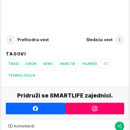
Prethodna vest
Sledeća vest
TAGOVI
TAKSI
DRON
MWC
MWC18
HUAWEI
IT
TEHNOLOGIJA
Pridruži se SMARTLIFE zajednici.
Komentariši