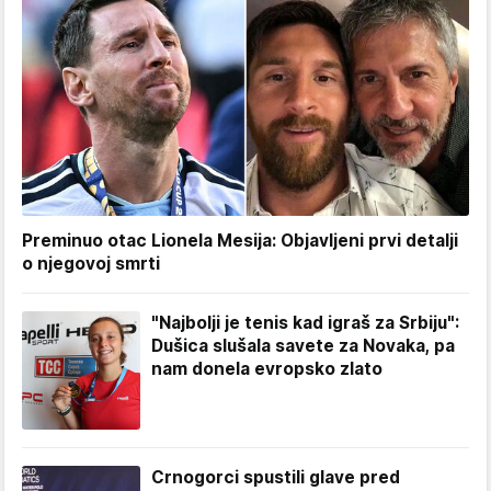
Preminuo otac Lionela Mesija: Objavljeni prvi detalji
o njegovoj smrti
"Najbolji je tenis kad igraš za Srbiju":
Dušica slušala savete za Novaka, pa
nam donela evropsko zlato
Crnogorci spustili glave pred