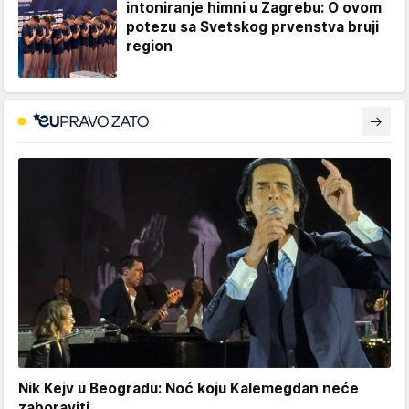
intoniranje himni u Zagrebu: O ovom
potezu sa Svetskog prvenstva bruji
region
Nik Kejv u Beogradu: Noć koju Kalemegdan neće
zaboraviti