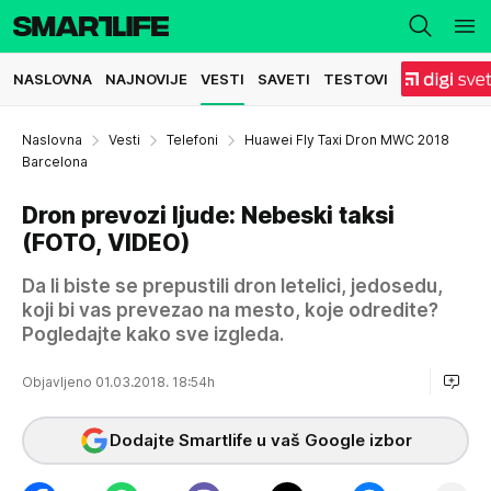
NASLOVNA
NAJNOVIJE
VESTI
SAVETI
TESTOVI
Naslovna
Vesti
Telefoni
Huawei Fly Taxi Dron MWC 2018
Barcelona
Dron prevozi ljude: Nebeski taksi
(FOTO, VIDEO)
Da li biste se prepustili dron letelici, jedosedu,
koji bi vas prevezao na mesto, koje odredite?
Pogledajte kako sve izgleda.
Objavljeno 01.03.2018. 18:54h
Dodajte Smartlife u vaš Google izbor