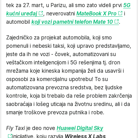
tek za 27. mart, u Parizu, ali smo zato videli prvi
5G
kućni uređaj
, neverovatni
MateBook X Pro
i
automobil
koji vozi pametni telefon Mate 10
.
Zajedničko za projekat automobila, koji smo
pomenuli i nebeski taksi, koji upravo predstavljamo,
jeste da ih ne vozi - čovek, automatizovani su
veštačkom inteligencijom i 5G rešenjima tj. dron
mrežama koje kineska kompanija želi da usavrši i
osposobi za komercijalnu upotrebu! To su
automatizovana prevozna sredstva, bez ljudske
kontrole, koja bi trebalo da reše problem zakrčenja
saobraćaja i lošeg uticaja na životnu sredinu, ali i da
smanje troškove prevoza putnika i robe.
Fly Taxi
je deo nove
Huawei Digital Sky
inicijative, koju razvija
Wireless X Labs