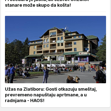
stanare može skupo da košta!
Užas na Zlatiboru: Gosti otkazuju smeštaj,
prevremeno napuštaju aprtmane, a u
radnjama - HAOS!