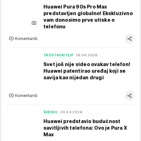
Huawei Pura 90s Pro Max
predstavljen globalno! Ekskluzivno
vam donosimo prve utiske o
telefonu
Komentariši
TROSTRUKI FLIP
16.06.2026.
Svet još nije video ovakav telefon!
Huawei patentirao uređaj koji se
savija kao nijedan drugi
Komentariši
ŠIROKO
20.04.2026.
Huawei predstavio budućnost
savitljivih telefona: Ovo je Pura X
Max