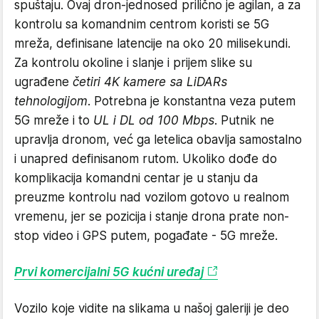
spuštaju. Ovaj dron-jednosed prilično je agilan, a za
kontrolu sa komandnim centrom koristi se 5G
mreža, definisane latencije na oko 20 milisekundi.
Za kontrolu okoline i slanje i prijem slike su
ugrađene
četiri 4K kamere sa LiDARs
tehnologijom
. Potrebna je konstantna veza putem
5G mreže i to
UL i DL od 100 Mbps
. Putnik ne
upravlja dronom, već ga letelica obavlja samostalno
i unapred definisanom rutom. Ukoliko dođe do
komplikacija komandni centar je u stanju da
preuzme kontrolu nad vozilom gotovo u realnom
vremenu, jer se pozicija i stanje drona prate non-
stop video i GPS putem, pogađate - 5G mreže.
Prvi komercijalni 5G kućni uređaj
Vozilo koje vidite na slikama u našoj galeriji je deo