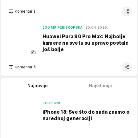
Komentariši
200 MP PERISKOPSKA
20.04.2026.
Huawei Pura 90 Pro Max: Najbolje
kamere na svetu su upravo postale
još bolje
Komentariši
Najnovije
Najčitanije
TELEFONI
iPhone 18: Sve što do sada znamo o
narednoj generaciji