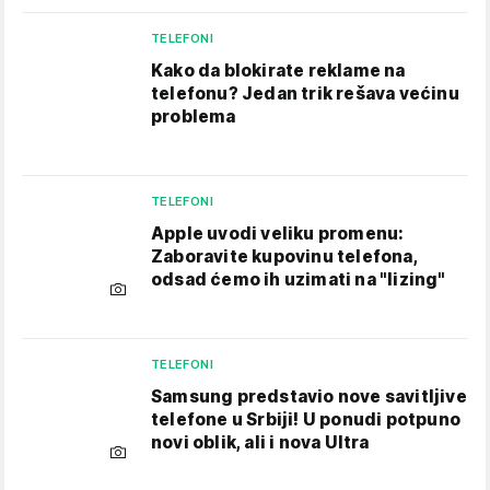
TELEFONI
Kako da blokirate reklame na
telefonu​? Jedan trik rešava većinu
problema
TELEFONI
Apple uvodi veliku promenu:
Zaboravite kupovinu telefona,
odsad ćemo ih uzimati na "lizing"
TELEFONI
Samsung predstavio nove savitljive
telefone u Srbiji! U ponudi potpuno
novi oblik, ali i nova Ultra