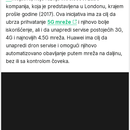
kompanija, koja je predstavljena u Londonu, krajem
prošle godine (2017). Ova inicijativa ima za cilj da
ubrza prihvatanje
5G mreže
i njihovo bolje
iskorišćenje, ali i da unapredi servise postojećih 3G,
4G i najnovijih 4.5G mreža. Huawei ima cilj da
unapredi dron servise i omogući njihovo
automatizovano obavljanje putem mreža na daljinu,
bez ili sa kontrolom čoveka.