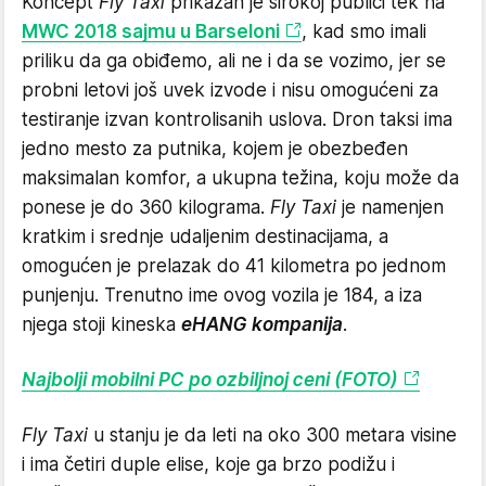
Koncept
Fly Taxi
prikazan je širokoj publici tek na
MWC 2018 sajmu u Barseloni
, kad smo imali
priliku da ga obiđemo, ali ne i da se vozimo, jer se
probni letovi još uvek izvode i nisu omogućeni za
testiranje izvan kontrolisanih uslova. Dron taksi ima
jedno mesto za putnika, kojem je obezbeđen
maksimalan komfor, a ukupna težina, koju može da
ponese je do 360 kilograma.
Fly Taxi
je namenjen
kratkim i srednje udaljenim destinacijama, a
omogućen je prelazak do 41 kilometra po jednom
punjenju. Trenutno ime ovog vozila je 184, a iza
njega stoji kineska
eHANG kompanija
.
Najbolji mobilni PC po ozbiljnoj ceni (FOTO)
Fly Taxi
u stanju je da leti na oko 300 metara visine
i ima četiri duple elise, koje ga brzo podižu i