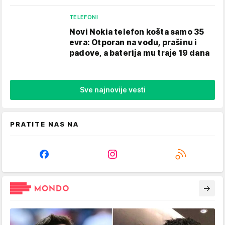
TELEFONI
Novi Nokia telefon košta samo 35
evra: Otporan na vodu, prašinu i
padove, a baterija mu traje 19 dana
Sve najnovije vesti
PRATITE NAS NA