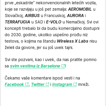
prve „eskadrile“ nekonvencionalnih letećih vozila,
koje se razvijaju u još pet zemalja:
AEROMOBIL
u
Slovačkoj,
AIRBUS
u Francuskoj,
AURORA
i
TERRAFUGIA
u SAD i
E-VOLO
u Nemačkoj. Svi ovi
koncepti trebalo bi da budu komercijalno dostupni
do 2030. godine, ukoliko uspešno prođu niz
testova, o kojima na štandu
Wireless X Labs
nisu
želeli da govore, jer su još uvek tajni.
Svi ste pozvani, kao i uvek, da nas pratite pomno
sa
svim vestima iz Barselone
!
Čekamo vaše komentare ispod vesti i na
Facebook
,
Twitter
i
Instagram
mreži.