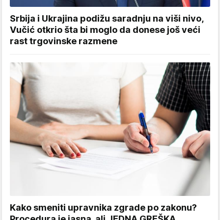
Srbija i Ukrajina podižu saradnju na viši nivo,
Vučić otkrio šta bi moglo da donese još veći
rast trgovinske razmene
Kako smeniti upravnika zgrade po zakonu?
Procedura je jasna, ali JEDNA GREŠKA