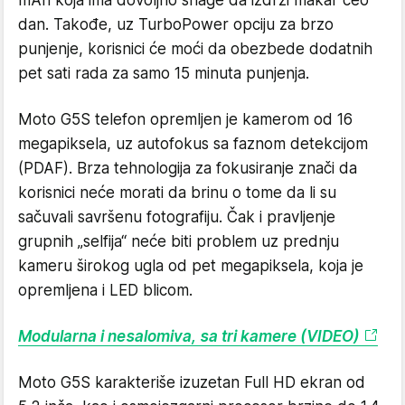
dan. Takođe, uz TurboPower opciju za brzo
punjenje, korisnici će moći da obezbede dodatnih
pet sati rada za samo 15 minuta punjenja.
Moto G5S telefon opremljen je kamerom od 16
megapiksela, uz autofokus sa faznom detekcijom
(PDAF). Brza tehnologija za fokusiranje znači da
korisnici neće morati da brinu o tome da li su
sačuvali savršenu fotografiju. Čak i pravljenje
grupnih „selfija“ neće biti problem uz prednju
kameru širokog ugla od pet megapiksela, koja je
opremljena i LED blicom.
Modularna i nesalomiva, sa tri kamere (VIDEO)
Moto G5S karakteriše izuzetan Full HD ekran od