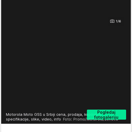
1/6
Pogledaj
Motorola Moto G5S u Srbiji cena, prodaja, kupovina,
fotogaleriju
specifikacije, slike, video, info
Foto: Promo/Motorola/Lenovo