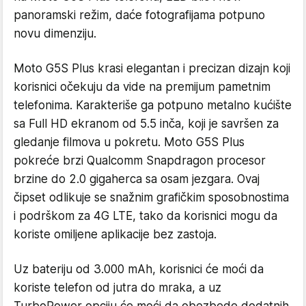
panoramski režim, daće fotografijama potpuno
novu dimenziju.
Moto G5S Plus krasi elegantan i precizan dizajn koji
korisnici očekuju da vide na premijum pametnim
telefonima. Karakteriše ga potpuno metalno kućište
sa Full HD ekranom od 5.5 inča, koji je savršen za
gledanje filmova u pokretu. Moto G5S Plus
pokreće brzi Qualcomm Snapdragon procesor
brzine do 2.0 gigaherca sa osam jezgara. Ovaj
čipset odlikuje se snažnim grafičkim sposobnostima
i podrškom za 4G LTE, tako da korisnici mogu da
koriste omiljene aplikacije bez zastoja.
Uz bateriju od 3.000 mAh, korisnici će moći da
koriste telefon od jutra do mraka, a uz
TurboPower opciju će moći da obezbede dodatnih