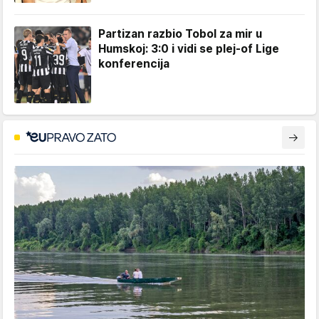
Partizan razbio Tobol za mir u
Humskoj: 3:0 i vidi se plej-of Lige
konferencija