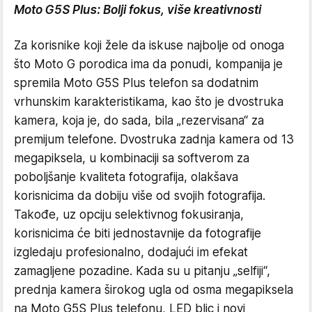
Moto G5S Plus: Bolji fokus, više kreativnosti
Za korisnike koji žele da iskuse najbolje od onoga
što Moto G porodica ima da ponudi, kompanija je
spremila Moto G5S Plus telefon sa dodatnim
vrhunskim karakteristikama, kao što je dvostruka
kamera, koja je, do sada, bila „rezervisana“ za
premijum telefone. Dvostruka zadnja kamera od 13
megapiksela, u kombinaciji sa softverom za
poboljšanje kvaliteta fotografija, olakšava
korisnicima da dobiju više od svojih fotografija.
Takođe, uz opciju selektivnog fokusiranja,
korisnicima će biti jednostavnije da fotografije
izgledaju profesionalno, dodajući im efekat
zamagljene pozadine. Kada su u pitanju „selfiji“,
prednja kamera širokog ugla od osma megapiksela
na Moto G5S Plus telefonu, LED blic i novi