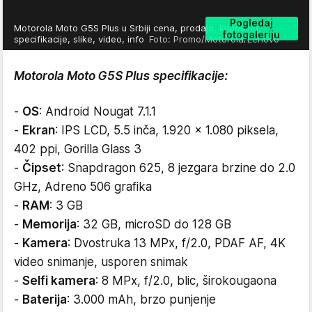
Pogledaj
Motorola Moto G5S Plus u Srbiji cena, prodaja, kupovina,
fotogaleriju
specifikacije, slike, video, info
Foto: Promo/Motorola/Lenovo
Motorola Moto G5S Plus specifikacije:
-
OS
: Android Nougat 7.1.1
-
Ekran
: IPS LCD, 5.5 inča, 1.920 x 1.080 piksela,
402 ppi, Gorilla Glass 3
-
Čipset
: Snapdragon 625, 8 jezgara brzine do 2.0
GHz, Adreno 506 grafika
-
RAM
: 3 GB
-
Memorija
: 32 GB, microSD do 128 GB
-
Kamera
: Dvostruka 13 MPx, f/2.0, PDAF AF, 4K
video snimanje, usporen snimak
-
Selfi kamera
: 8 MPx, f/2.0, blic, širokougaona
-
Baterija
: 3.000 mAh, brzo punjenje