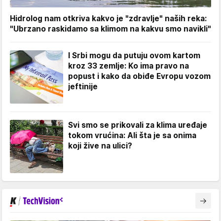
Hidrolog nam otkriva kakvo je "zdravlje" naših reka:
"Ubrzano raskidamo sa klimom na kakvu smo navikli"
I Srbi mogu da putuju ovom kartom
kroz 33 zemlje: Ko ima pravo na
popust i kako da obiđe Evropu vozom
jeftinije
Svi smo se prikovali za klima uređaje
tokom vrućina: Ali šta je sa onima
koji žive na ulici?