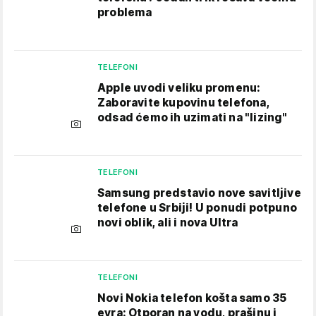
problema
TELEFONI
Apple uvodi veliku promenu:
Zaboravite kupovinu telefona,
odsad ćemo ih uzimati na "lizing"
TELEFONI
Samsung predstavio nove savitljive
telefone u Srbiji! U ponudi potpuno
novi oblik, ali i nova Ultra
TELEFONI
Novi Nokia telefon košta samo 35
evra: Otporan na vodu, prašinu i