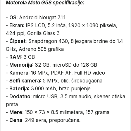
Motorola Moto G5S specifikacije:
-
OS
: Android Nougat 7.1.1
-
Ekran
: IPS LCD, 5.2 inča, 1.920 x 1.080 piksela,
424 ppi, Gorilla Glass 3
-
Čipset
: Snapdragon 430, 8 jezgara brzine do 1.4
GHz, Adreno 505 grafika
-
RAM
: 3 GB
-
Memorija
: 32 GB, microSD do 128 GB
-
Kamera
: 16 MPx, PDAF AF, Full HD video
-
Selfi kamera
: 5 MPx, blic, širokougaona
-
Baterija
: 3.000 mAh, brzo punjenje
-
Dodatno
: micro USB, 3.5 mm audio, skener otiska
prsta
-
Mere
: 150 x 73 x 8.5 milimetara, 157 grama
-
Cena
: 249 evra, preporučena.