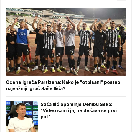
Ocene igrača Partizana: Kako je "otpisani" postao
najvažniji igrač Saše Ilića?
Saša Ilić opominje Dembu Seka:
"Video sam i ja, ne dešava se prvi
put"