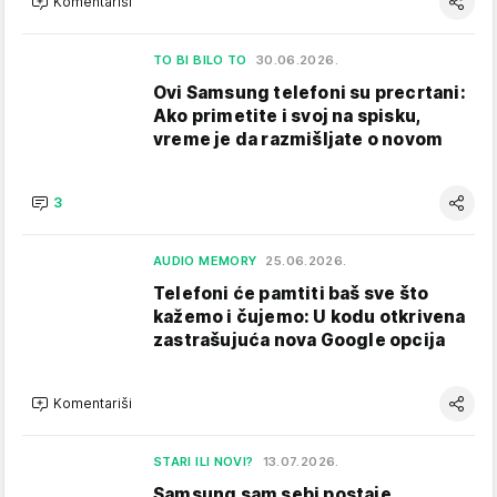
Komentariši
TO BI BILO TO
30.06.2026.
Ovi Samsung telefoni su precrtani:
Ako primetite i svoj na spisku,
vreme je da razmišljate o novom
3
AUDIO MEMORY
25.06.2026.
Telefoni će pamtiti baš sve što
kažemo i čujemo: U kodu otkrivena
zastrašujuća nova Google opcija
Komentariši
STARI ILI NOVI?
13.07.2026.
Samsung sam sebi postaje