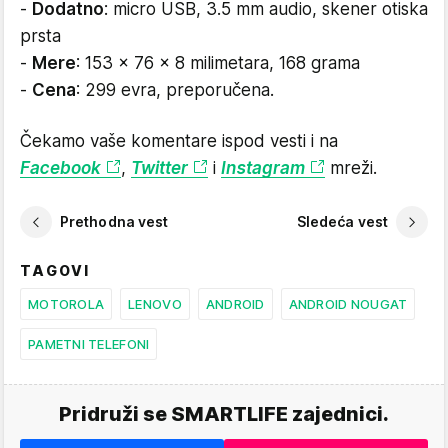
-
Dodatno
: micro USB, 3.5 mm audio, skener otiska
prsta
-
Mere
: 153 x 76 x 8 milimetara, 168 grama
-
Cena
: 299 evra, preporučena.
Čekamo vaše komentare ispod vesti i na
Facebook
,
Twitter
i
Instagram
mreži.
Prethodna vest
Sledeća vest
TAGOVI
MOTOROLA
LENOVO
ANDROID
ANDROID NOUGAT
PAMETNI TELEFONI
Pridruži se SMARTLIFE zajednici.