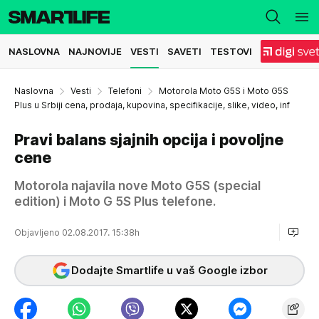
NASLOVNA
NAJNOVIJE
VESTI
SAVETI
TESTOVI
Naslovna
Vesti
Telefoni
Motorola Moto G5S i Moto G5S
Plus u Srbiji cena, prodaja, kupovina, specifikacije, slike, video, inf
Pravi balans sjajnih opcija i povoljne
cene
Motorola najavila nove Moto G5S (special
edition) i Moto G 5S Plus telefone.
Objavljeno 02.08.2017. 15:38h
Dodajte Smartlife u vaš Google izbor