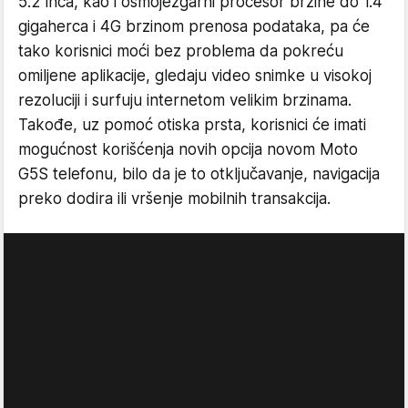
5.2 inča, kao i osmojezgarni procesor brzine do 1.4
gigaherca i 4G brzinom prenosa podataka, pa će
tako korisnici moći bez problema da pokreću
omiljene aplikacije, gledaju video snimke u visokoj
rezoluciji i surfuju internetom velikim brzinama.
Takođe, uz pomoć otiska prsta, korisnici će imati
mogućnost korišćenja novih opcija novom Moto
G5S telefonu, bilo da je to otključavanje, navigacija
preko dodira ili vršenje mobilnih transakcija.