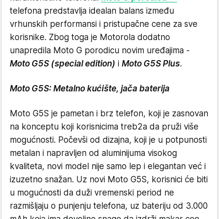
telefona predstavlja idealan balans između
vrhunskih performansi i pristupačne cene za sve
korisnike. Zbog toga je Motorola dodatno
unapredila Moto G porodicu novim uređajima -
Moto G5S (special edition)
i
Moto G5S Plus
.
Moto G5S: Metalno kućište, jača baterija
Moto G5S je pametan i brz telefon, koji je zasnovan
na konceptu koji korisnicima treb2a da pruži više
mogućnosti. Počevši od dizajna, koji je u potpunosti
metalan i napravljen od aluminijuma visokog
kvaliteta, novi model nije samo lep i elegantan već i
izuzetno snažan. Uz novi Moto G5S, korisnici će biti
u mogućnosti da duži vremenski period ne
razmišljaju o punjenju telefona, uz bateriju od 3.000
mAh koja ima dovoljno snage da izdrži makar ceo