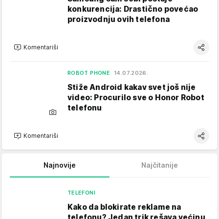
konkurencija: Drastično povećao
proizvodnju ovih telefona
Komentariši
ROBOT PHONE
14.07.2026.
Stiže Android kakav svet još nije
video: Procurilo sve o Honor Robot
telefonu
Komentariši
Najnovije
Najčitanije
TELEFONI
Kako da blokirate reklame na
telefonu​? Jedan trik rešava većinu