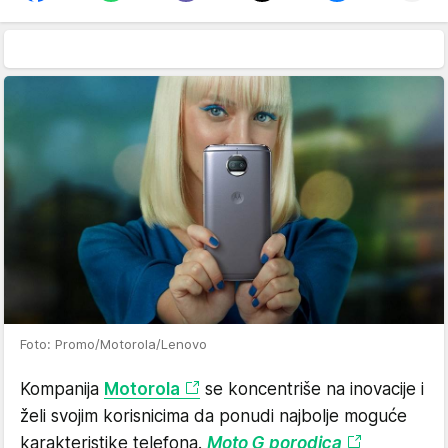
Foto: Promo/Motorola/Lenovo
Kompanija
Motorola
se koncentriše na inovacije i
želi svojim korisnicima da ponudi najbolje moguće
karakteristike telefona.
Moto G porodica