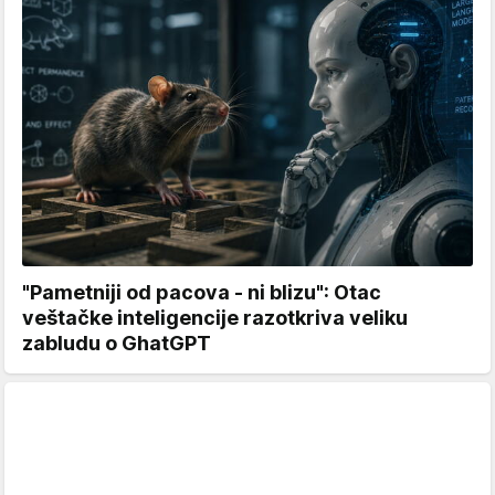
"Pametniji od pacova - ni blizu": Otac
veštačke inteligencije razotkriva veliku
zabludu o GhatGPT