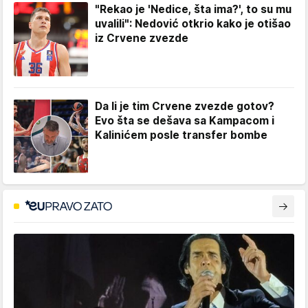
"Rekao je 'Nedice, šta ima?', to su mu
uvalili": Nedović otkrio kako je otišao
iz Crvene zvezde
Da li je tim Crvene zvezde gotov?
Evo šta se dešava sa Kampacom i
Kalinićem posle transfer bombe