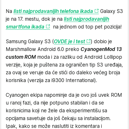
Na
listi najprodavanijih telefona ikada
Galaxy S3
je na 17. mestu, dok je na
listi najprodavanijih
smartfona ikada
na jednom od top pet pozicija!
Samsung Galaxy S3 (
OVDE je i test
) dobio je
Marshmallow Android 6.0 preko
CyanogenMod 13
custom ROM
moda i za razliku od Android Lollipop
verzije, koja je puštena za ograničen tip S3 uređaja,
za ovaj se veruje da će stići do daleko većeg broja
korisnika (verzija za i9300 International).
Cyanogen ekipa napominje da je ovo još uvek ROM
u ranoj fazi, da nije potpuno stabilan i da se
korisnicima koji ne žele da eksperimentišu sa
opcijama savetuje da još čekaju sa instalacijom.
Ipak, kako se može naslutiti iz komentara i