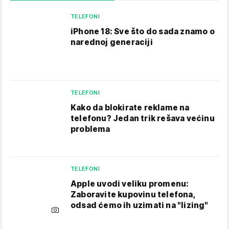
TELEFONI
iPhone 18: Sve što do sada znamo o
narednoj generaciji
TELEFONI
Kako da blokirate reklame na
telefonu​? Jedan trik rešava većinu
problema
TELEFONI
Apple uvodi veliku promenu:
Zaboravite kupovinu telefona,
odsad ćemo ih uzimati na "lizing"