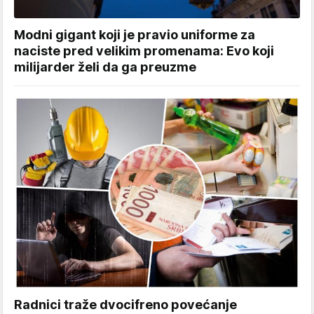
Modni gigant koji je pravio uniforme za
naciste pred velikim promenama: Evo koji
milijarder želi da ga preuzme
Radnici traže dvocifreno povećanje