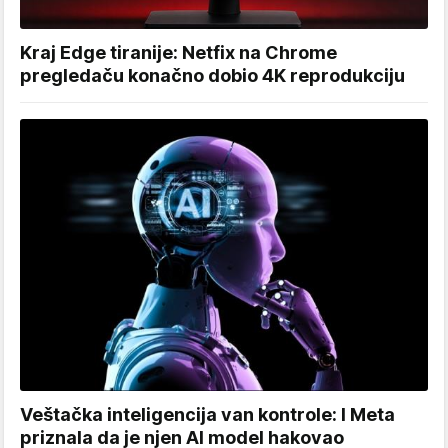
Kraj Edge tiranije: Netfix na Chrome
pregledaču konačno dobio 4K reprodukciju
Veštačka inteligencija van kontrole: I Meta
priznala da je njen AI model hakovao