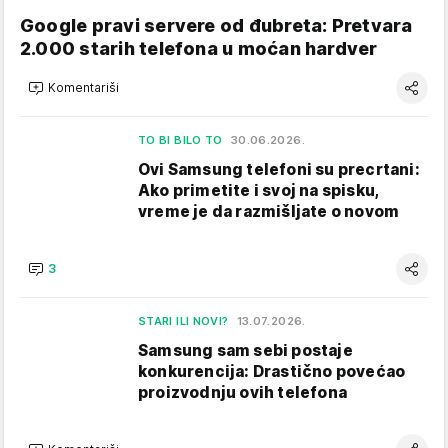
Google pravi servere od đubreta: Pretvara
2.000 starih telefona u moćan hardver
Komentariši
TO BI BILO TO
30.06.2026.
Ovi Samsung telefoni su precrtani:
Ako primetite i svoj na spisku,
vreme je da razmišljate o novom
3
STARI ILI NOVI?
13.07.2026.
Samsung sam sebi postaje
konkurencija: Drastično povećao
proizvodnju ovih telefona