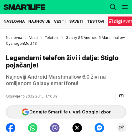
NASLOVNA
NAJNOVIJE
VESTI
SAVETI
TESTOVI
Naslovna
Vesti
Telefoni
Galaxy S3 Android 6 Marshmallow
CyanogenMod 13
Legendarni telefon živi i dalje: Stiglo
pojačanje!
Najnoviji Android Marshmallow 6.0 živi na
omiljenom Galaxy smartfonu!
Objavljeno 20.12.2015. 17:00h
Dodajte Smartlife u vaš Google izbor