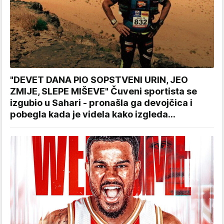
"DEVET DANA PIO SOPSTVENI URIN, JEO
ZMIJE, SLEPE MIŠEVE" Čuveni sportista se
izgubio u Sahari - pronašla ga devojčica i
pobegla kada je videla kako izgleda...