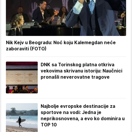
Nik Kejv u Beogradu: Noć koju Kalemegdan neće
zaboraviti (FOTO)
DNK sa Torinskog platna otkriva
vekovima skrivanu istoriju: Naučnici
pronašli neverovatne tragove
Najbolje evropske destinacije za
sportove na vodi: Jedna je
neprikosnovena, a evo ko dominira u
TOP 10