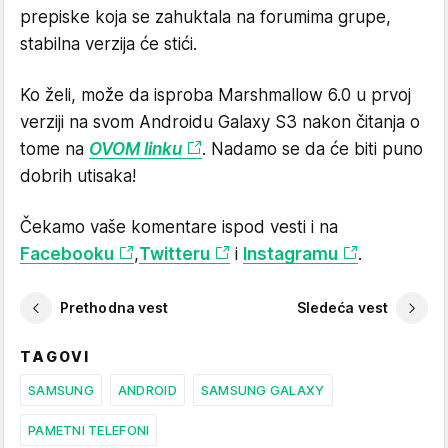
prepiske koja se zahuktala na forumima grupe,
stabilna verzija će stići.
Ko želi, može da isproba Marshmallow 6.0 u prvoj
verziji na svom Androidu Galaxy S3 nakon čitanja o
tome na
OVOM linku
. Nadamo se da će biti puno
dobrih utisaka!
Čekamo vaše komentare ispod vesti i na
Facebooku
,
Twitteru
i
Instagramu
.
Prethodna vest
Sledeća vest
TAGOVI
SAMSUNG
ANDROID
SAMSUNG GALAXY
PAMETNI TELEFONI