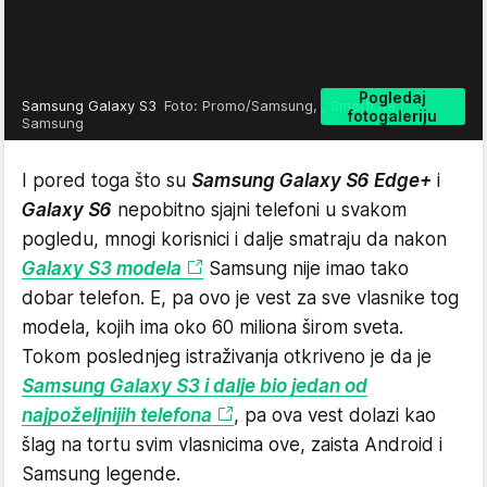
Pogledaj
Samsung Galaxy S3
Foto: Promo/Samsung, , SmartLife /
fotogaleriju
Samsung
I pored toga što su
Samsung Galaxy S6 Edge+
i
Galaxy S6
nepobitno sjajni telefoni u svakom
pogledu, mnogi korisnici i dalje smatraju da nakon
Galaxy S3 modela
Samsung nije imao tako
dobar telefon. E, pa ovo je vest za sve vlasnike tog
modela, kojih ima oko 60 miliona širom sveta.
Tokom poslednjeg istraživanja otkriveno je da je
Samsung Galaxy S3 i dalje bio jedan od
najpoželjnijih telefona
, pa ova vest dolazi kao
šlag na tortu svim vlasnicima ove, zaista Android i
Samsung legende.