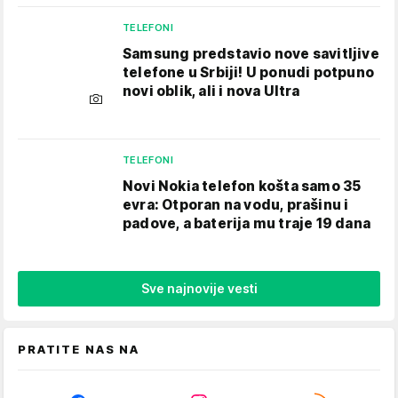
TELEFONI
Samsung predstavio nove savitljive
telefone u Srbiji! U ponudi potpuno
novi oblik, ali i nova Ultra
TELEFONI
Novi Nokia telefon košta samo 35
evra: Otporan na vodu, prašinu i
padove, a baterija mu traje 19 dana
Sve najnovije vesti
PRATITE NAS NA