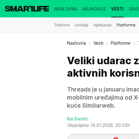
NASLOVNA
NAJNOVIJE
VESTI
SAVE
Telefoni
Uređaji
Aplikacije
Platforme
Naslovna
Vesti
Platforme
Veliki udarac 
aktivnih koris
Threads je u januaru imao
mobilnim uređajima od X-a
kuće Similarweb.
Ilija Baošić
Objavljeno 19.01.2026. 20:55h