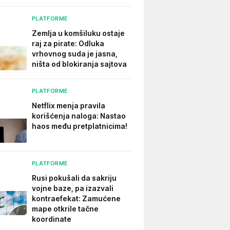
PLATFORME
Zemlja u komšiluku ostaje
raj za pirate: Odluka
vrhovnog suda je jasna,
ništa od blokiranja sajtova
PLATFORME
Netflix menja pravila
korišćenja naloga: Nastao
haos među pretplatnicima!
PLATFORME
Rusi pokušali da sakriju
vojne baze, pa izazvali
kontraefekat: Zamućene
mape otkrile tačne
koordinate