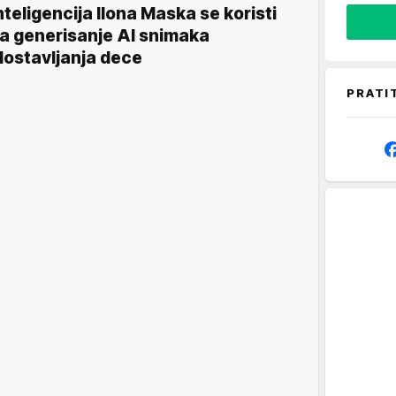
nteligencija Ilona Maska se koristi
a generisanje AI snimaka
lostavljanja dece
PRATI