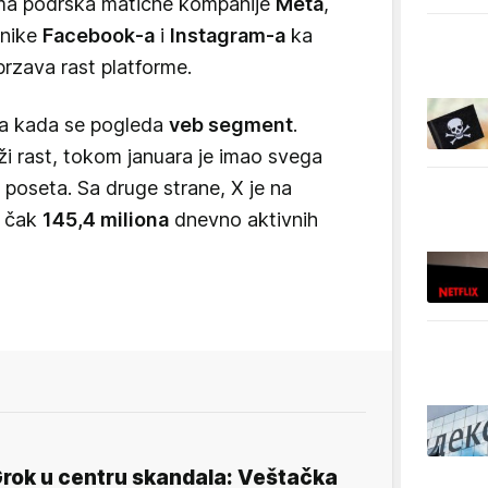
ima podrška matične kompanije
Meta
,
snike
Facebook-a
i
Instagram-a
ka
rzava rast platforme.
nja kada se pogleda
veb segment
.
ži rast, tokom januara je imao svega
poseta. Sa druge strane, X je na
a čak
145,4 miliona
dnevno aktivnih
rok u centru skandala: Veštačka