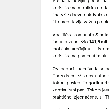
Prema najnovijim podacima
korisnike na mobilnim uređ
ima više dnevno aktivnih kor
što predstavlja važan preok
Analitička kompanija
Simil
januara zabeležio
141,5 mil
mobilnim uređajima. U isto
korisnika na pomenutim pla
Ovi podaci sugerišu da se n
Threads beleži konstantan r
tokom poslednjih
godinu d
kontinuirani pad. Tokom jes
praktično izjednačene, ali 