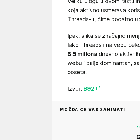
Veliku ulogu u ovom rastu 
koja aktivno usmerava kori
Threads-u, čime dodatno ub
Ipak, slika se značajno me
Iako Threads i na vebu bele
8,5 miliona
dnevno aktivnih 
webu i dalje dominantan, s
poseta.
Izvor:
B92
MOŽDA ĆE VAS ZANIMATI
AI
G