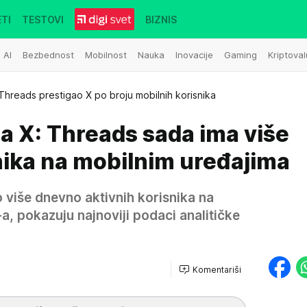
TI
TESTOVI
BIZNIS
AI
Bezbednost
Mobilnost
Nauka
Inovacije
Gaming
Kriptoval
Threads prestigao X po broju mobilnih korisnika
za X: Threads sada ima više
nika na mobilnim uređajima
 više dnevno aktivnih korisnika na
, pokazuju najnoviji podaci analitičke
Komentariši