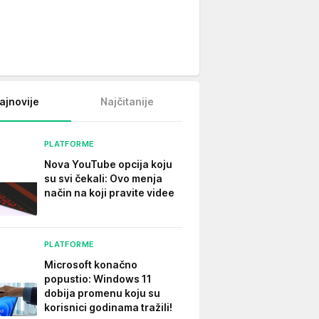
ajnovije
Najčitanije
PLATFORME
Nova YouTube opcija koju
su svi čekali: Ovo menja
način na koji pravite videe
PLATFORME
Microsoft konačno
popustio: Windows 11
dobija promenu koju su
korisnici godinama tražili!