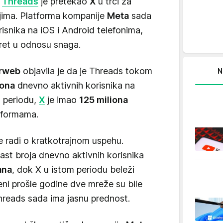
,
Threads
je pretekao
X
u trci za
ajima. Platforma kompanije
Meta
sada
isnika na iOS i Android telefonima,
ret u odnosu snaga.
arweb
objavila je da je Threads tokom
N
iona
dnevno aktivnih korisnika na
m periodu,
X
je imao
125 miliona
tformama.
e radi o kratkotrajnom uspehu.
ast broja dnevno aktivnih korisnika
ana
, dok X u istom periodu beleži
eni prošle godine dve mreže su bile
Threads sada ima jasnu prednost.