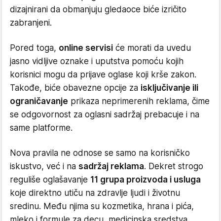
dizajnirani da obmanjuju gledaoce biće izričito
zabranjeni.
Pored toga,
online servisi
će morati da uvedu
jasno vidljive oznake i uputstva pomoću kojih
korisnici mogu da prijave oglase koji krše zakon.
Takođe, biće obavezne opcije za
isključivanje ili
ograničavanje
prikaza neprimerenih reklama, čime
se odgovornost za oglasni sadržaj prebacuje i na
same platforme.
Nova pravila ne odnose se samo na korisničko
iskustvo, već i na
sadržaj reklama
. Dekret strogo
reguliše oglašavanje
11 grupa proizvoda i usluga
koje direktno utiču na zdravlje ljudi i životnu
sredinu. Među njima su kozmetika, hrana i pića,
mleko i formule za decu, medicinska sredstva,