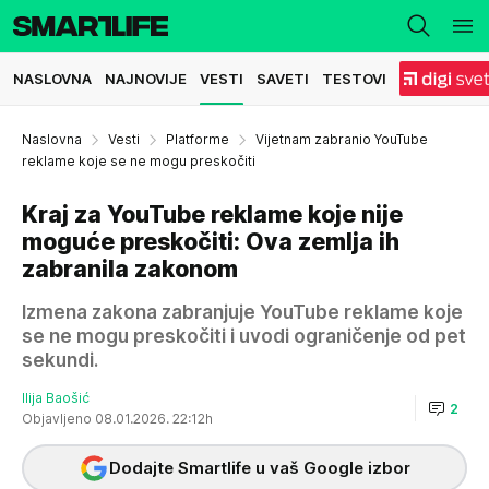
NASLOVNA
NAJNOVIJE
VESTI
SAVETI
TESTOVI
Naslovna
Vesti
Platforme
Vijetnam zabranio YouTube
reklame koje se ne mogu preskočiti
Kraj za YouTube reklame koje nije
moguće preskočiti: Ova zemlja ih
zabranila zakonom
Izmena zakona zabranjuje YouTube reklame koje
se ne mogu preskočiti i uvodi ograničenje od pet
sekundi.
Ilija Baošić
2
Objavljeno 08.01.2026. 22:12h
Dodajte Smartlife u vaš Google izbor