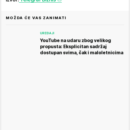
MOŽDA ĆE VAS ZANIMATI
UREĐAJI
YouTube na udaru zbog velikog
propusta: Eksplicitan sadržaj
dostupan svima, čak i maloletnicima