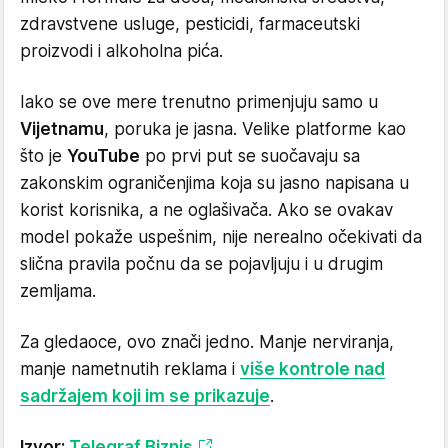
zdravstvene usluge, pesticidi, farmaceutski
proizvodi i alkoholna pića.
Iako se ove mere trenutno primenjuju samo u
Vijetnamu
, poruka je jasna. Velike platforme kao
što je
YouTube
po prvi put se suočavaju sa
zakonskim ograničenjima koja su jasno napisana u
korist korisnika, a ne oglašivača. Ako se ovakav
model pokaže uspešnim, nije nerealno očekivati da
slična pravila počnu da se pojavljuju i u drugim
zemljama.
Za gledaoce, ovo znači jedno. Manje nerviranja,
manje nametnutih reklama i
više kontrole nad
sadržajem koji im se prikazuje
.
Izvor:
Telegraf Biznis