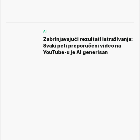
AI
Zabrinjavajući rezultati istraživanja:
Svaki peti preporučeni video na
YouTube-u je AI generisan