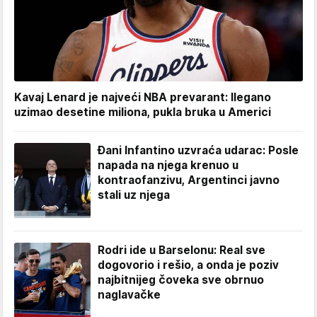
Kavaj Lenard je najveći NBA prevarant: Ilegano
uzimao desetine miliona, pukla bruka u Americi
Đani Infantino uzvraća udarac: Posle
napada na njega krenuo u
kontraofanzivu, Argentinci javno
stali uz njega
Rodri ide u Barselonu: Real sve
dogovorio i rešio, a onda je poziv
najbitnijeg čoveka sve obrnuo
naglavačke