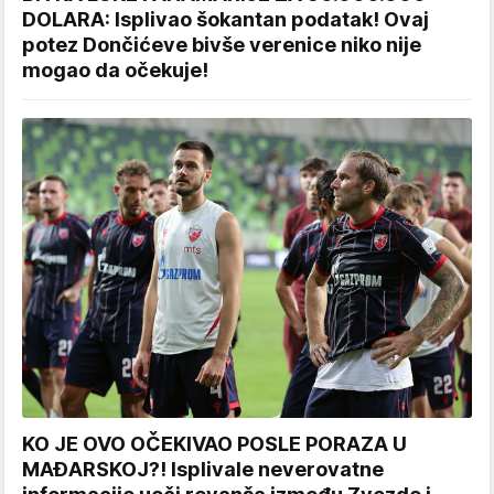
DOLARA: Isplivao šokantan podatak! Ovaj
potez Dončićeve bivše verenice niko nije
mogao da očekuje!
KO JE OVO OČEKIVAO POSLE PORAZA U
MAĐARSKOJ?! Isplivale neverovatne