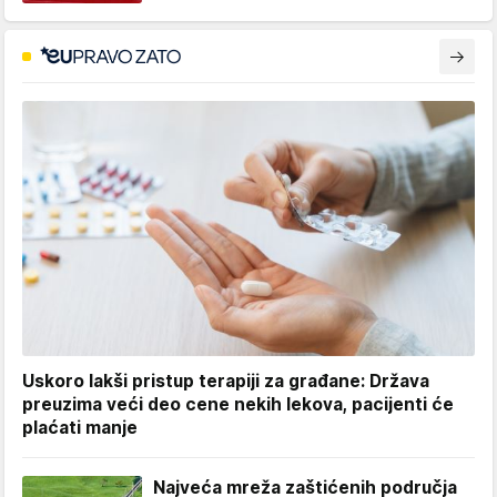
Uskoro lakši pristup terapiji za građane: Država
preuzima veći deo cene nekih lekova, pacijenti će
plaćati manje
Najveća mreža zaštićenih područja