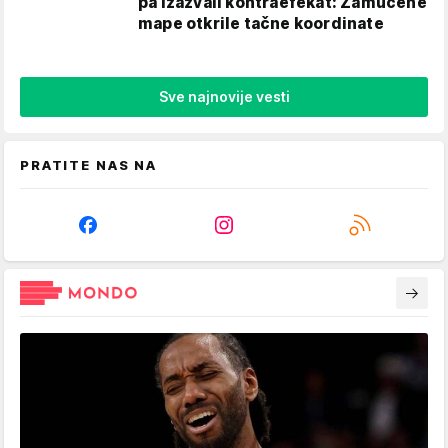
pa izazvali kontraefekat: Zamućene
mape otkrile tačne koordinate
Sve najnovije vesti
PRATITE NAS NA