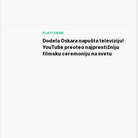
PLATFORME
Dodela Oskara napušta televiziju!
YouTube preoteo najprestižniju
filmsku ceremoniju na svetu