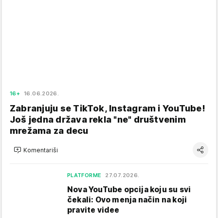
16+
16.06.2026.
Zabranjuju se TikTok, Instagram i YouTube!
Još jedna država rekla "ne" društvenim
mrežama za decu
Komentariši
PLATFORME
27.07.2026.
Nova YouTube opcija koju su svi
čekali: Ovo menja način na koji
pravite videe