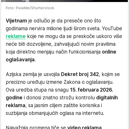
Foto: PixieMe/Shutterstock
Vijetnam
je odlučio je da preseče ono što
godinama nervira milione ljudi širom sveta. YouTube
reklame
koje ne mogu da se preskoče uskoro više
neće biti dozvoljene, zahvaljujući novim pravilima
koja direktno menjaju način funkcionisanja
online
oglašavanja
.
Azijska zemlja je usvojila
Dekret broj 342
, kojim se
precizno uređuju izmene Zakona o oglašavanju.
Ova uredba stupa na snagu
15. februara 2026.
godine
i donosi znatno strožu kontrolu
digitalnih
reklama
, sa jasnim ciljem zaštite korisnika i
suzbijanja obmanjujućih oglasa na internetu.
Najvažnija promena tiče se
video reklama
.