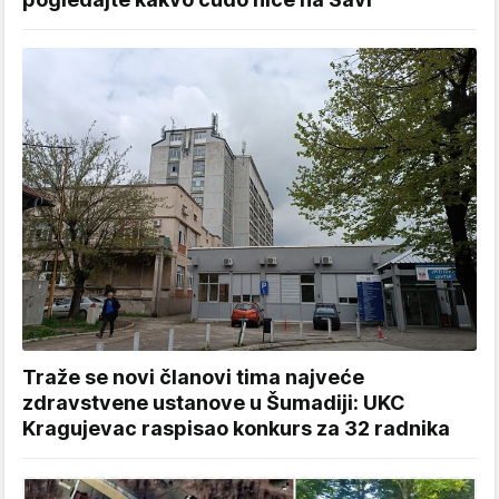
Traže se novi članovi tima najveće
zdravstvene ustanove u Šumadiji: UKC
Kragujevac raspisao konkurs za 32 radnika