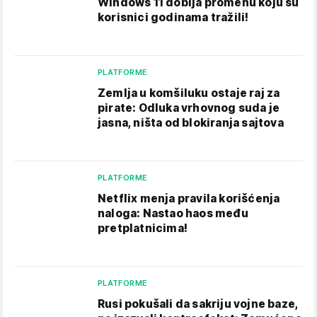
Windows 11 dobija promenu koju su
korisnici godinama tražili!
PLATFORME
Zemlja u komšiluku ostaje raj za
pirate: Odluka vrhovnog suda je
jasna, ništa od blokiranja sajtova
PLATFORME
Netflix menja pravila korišćenja
naloga: Nastao haos među
pretplatnicima!
PLATFORME
Rusi pokušali da sakriju vojne baze,