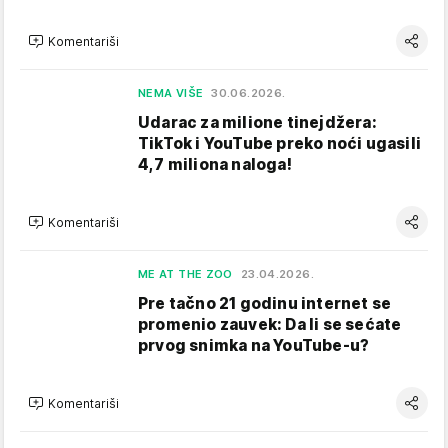
Komentariši
NEMA VIŠE
30.06.2026.
Udarac za milione tinejdžera:
TikTok i YouTube preko noći ugasili
4,7 miliona naloga!
Komentariši
ME AT THE ZOO
23.04.2026.
Pre tačno 21 godinu internet se
promenio zauvek: Da li se sećate
prvog snimka na YouTube-u?
Komentariši