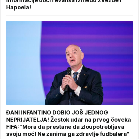
informacije uoči revanša između Zvezde i
Hapoela!
ĐANI INFANTINO DOBIO JOŠ JEDNOG
NEPRIJATELJA! Žestok udar na prvog čoveka
FIFA: "Mora da prestane da zloupotrebljava
svoju moć! Ne zanima ga zdravlje fudbalera"