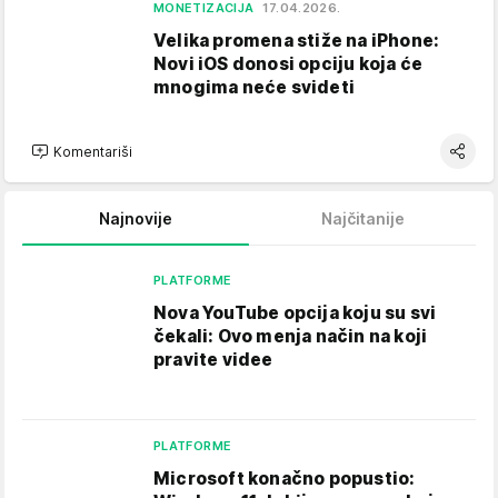
MONETIZACIJA
17.04.2026.
Velika promena stiže na iPhone:
Novi iOS donosi opciju koja će
mnogima neće svideti
Komentariši
Najnovije
Najčitanije
PLATFORME
Nova YouTube opcija koju su svi
čekali: Ovo menja način na koji
pravite videe
PLATFORME
Microsoft konačno popustio: