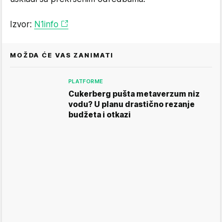
Izvor:
N1info
MOŽDA ĆE VAS ZANIMATI
PLATFORME
Cukerberg pušta metaverzum niz
vodu? U planu drastično rezanje
budžeta i otkazi