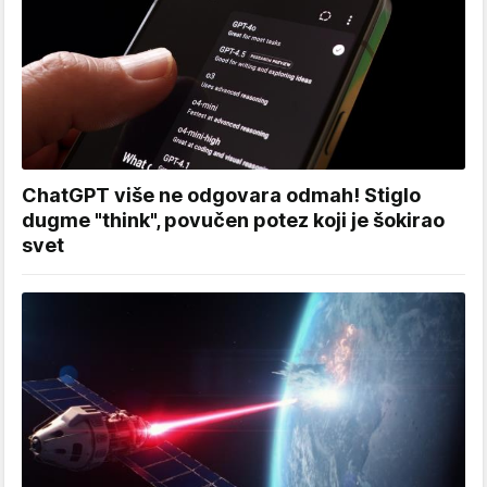
ChatGPT više ne odgovara odmah! Stiglo
dugme "think", povučen potez koji je šokirao
svet