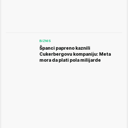
BIZNIS
Španci papreno kaznili
Cukerbergovu kompaniju: Meta
mora da plati pola milijarde