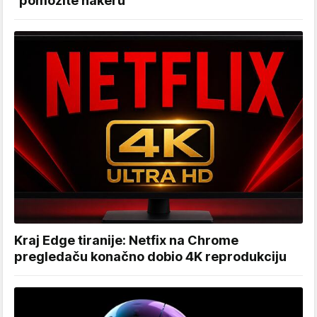
"pomozite hakeru"
Kraj Edge tiranije: Netfix na Chrome
pregledaču konačno dobio 4K reprodukciju