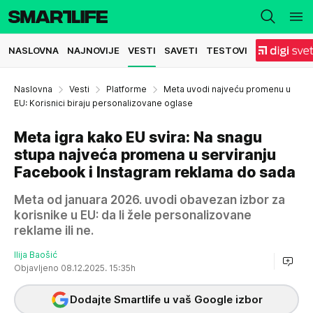
NASLOVNA
NAJNOVIJE
VESTI
SAVETI
TESTOVI
Naslovna
Vesti
Platforme
Meta uvodi najveću promenu u
EU: Korisnici biraju personalizovane oglase
Meta igra kako EU svira: Na snagu
stupa najveća promena u serviranju
Facebook i Instagram reklama do sada
Meta od januara 2026. uvodi obavezan izbor za
korisnike u EU: da li žele personalizovane
reklame ili ne.
Ilija Baošić
Objavljeno 08.12.2025. 15:35h
Dodajte Smartlife u vaš Google izbor