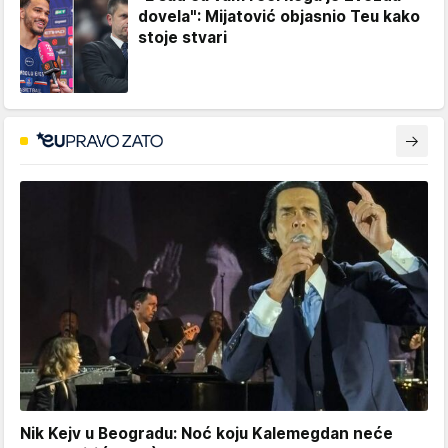
dovela": Mijatović objasnio Teu kako
stoje stvari
Nik Kejv u Beogradu: Noć koju Kalemegdan neće