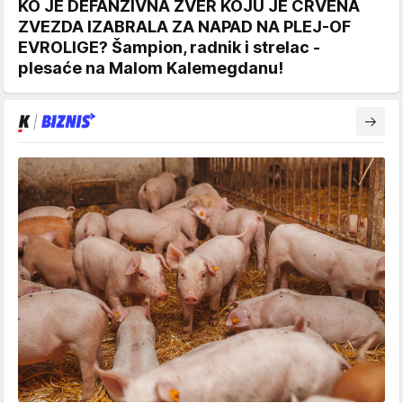
KO JE DEFANZIVNA ZVER KOJU JE CRVENA
ZVEZDA IZABRALA ZA NAPAD NA PLEJ-OF
EVROLIGE? Šampion, radnik i strelac -
plesaće na Malom Kalemegdanu!