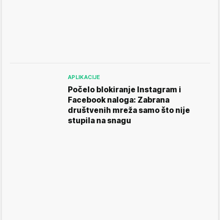
APLIKACIJE
Počelo blokiranje Instagram i
Facebook naloga: Zabrana
društvenih mreža samo što nije
stupila na snagu