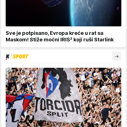
Sve je potpisano, Evropa kreće u rat sa
Maskom! Stiže moćni IRIS² koji ruši Starlink