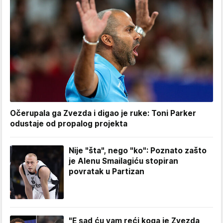
Očerupala ga Zvezda i digao je ruke: Toni Parker
odustaje od propalog projekta
Nije "šta", nego "ko": Poznato zašto
je Alenu Smailagiću stopiran
povratak u Partizan
"E sad ću vam reći koga je Zvezda