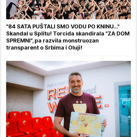
"84 SATA PUŠTALI SMO VODU PO KNINU..."
Skandal u Splitu! Torcida skandirala "ZA DOM
SPREMNI", pa razvila monstruozan
transparent o Srbima i Oluji!