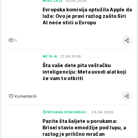
NEKO LAŽE
10.06.2026.
Evropska komisija optužila Apple da
laže: Ovo je pravi razlog zašto Siri
AI neće stići u Evropu
1
META AI
27.04.2026.
Šta vaše dete pita veštačku
inteligenciju: Meta uvodi alat koji
će vam to otkriti
Komentariši
ŠIFROVANA KOMUNIKAC…
24.04.2026.
Pazite šta šaljete u porukama:
Brisel stavio emodžije pod lupu, a
razlog je prilično mračan