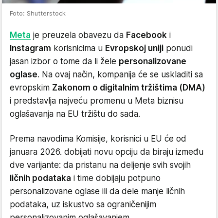
Foto: Shutterstock
Meta
je preuzela obavezu da
Facebook
i
Instagram
korisnicima u
Evropskoj uniji
ponudi
jasan izbor o tome da li žele
personalizovane
oglase
. Na ovaj način, kompanija će se uskladiti sa
evropskim
Zakonom o digitalnim tržištima (DMA)
i predstavlja najveću promenu u Meta biznisu
oglašavanja na EU tržištu do sada.
Prema navodima Komisije, korisnici u EU će od
januara 2026. dobijati novu opciju da biraju između
dve varijante: da pristanu na deljenje svih svojih
ličnih podataka
i time dobijaju potpuno
personalizovane oglase ili da dele manje ličnih
podataka, uz iskustvo sa ograničenijim
personalizovanim oglašavanjem.