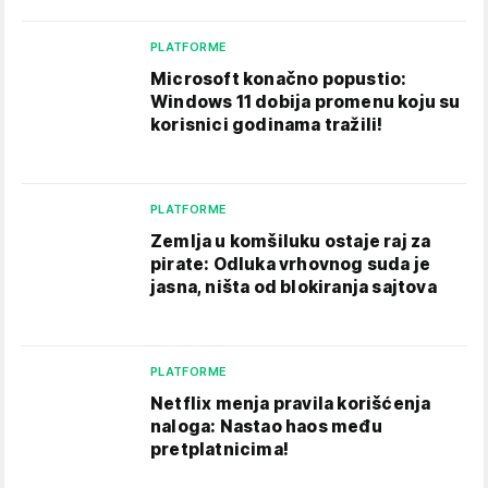
PLATFORME
Microsoft konačno popustio:
Windows 11 dobija promenu koju su
korisnici godinama tražili!
PLATFORME
Zemlja u komšiluku ostaje raj za
pirate: Odluka vrhovnog suda je
jasna, ništa od blokiranja sajtova
PLATFORME
Netflix menja pravila korišćenja
naloga: Nastao haos među
pretplatnicima!