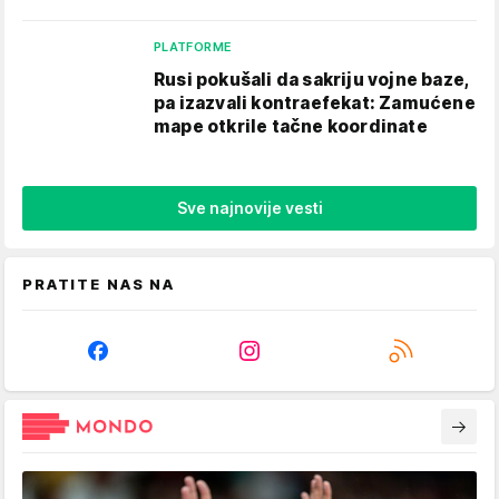
PLATFORME
Rusi pokušali da sakriju vojne baze,
pa izazvali kontraefekat: Zamućene
mape otkrile tačne koordinate
Sve najnovije vesti
PRATITE NAS NA