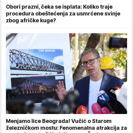
Obori prazni, čeka se isplata: Koliko traje
procedura obeštećenja za usmrćene svinje
zbog afričke kuge?
Menjamo lice Beograda! Vučić o Starom
železničkom mostu: Fenomenalna atrakcija za