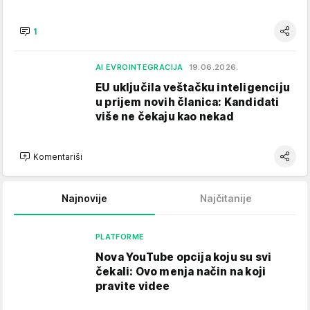
1
AI EVROINTEGRACIJA
19.06.2026.
EU uključila veštačku inteligenciju
u prijem novih članica: Kandidati
više ne čekaju kao nekad
Komentariši
Najnovije
Najčitanije
PLATFORME
Nova YouTube opcija koju su svi
čekali: Ovo menja način na koji
pravite videe