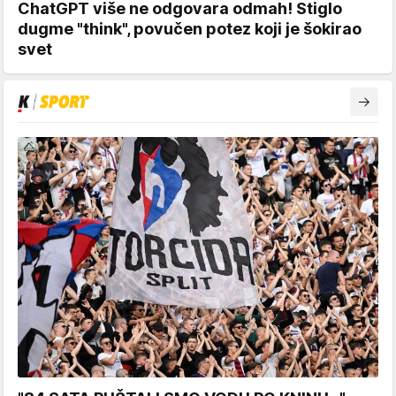
ChatGPT više ne odgovara odmah! Stiglo
dugme "think", povučen potez koji je šokirao
svet