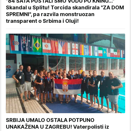
"84 SATA PUŠTALI SMO VODU PO KNINU..."
Skandal u Splitu! Torcida skandirala "ZA DOM
SPREMNI", pa razvila monstruozan
transparent o Srbima i Oluji!
SRBIJA UMALO OSTALA POTPUNO
UNAKAŽENA U ZAGREBU! Vaterpolisti iz