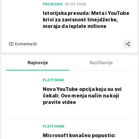
PRESEDAN
25.03.2026.
Istorijska presuda: Meta i YouTube
krivi za zavisnost tinejdžerke,
moraju da isplate milione
Komentariši
Najnovije
Najčitanije
PLATFORME
Nova YouTube opcija koju su svi
čekali: Ovo menja način na koji
pravite videe
PLATFORME
Microsoft konačno popustio: