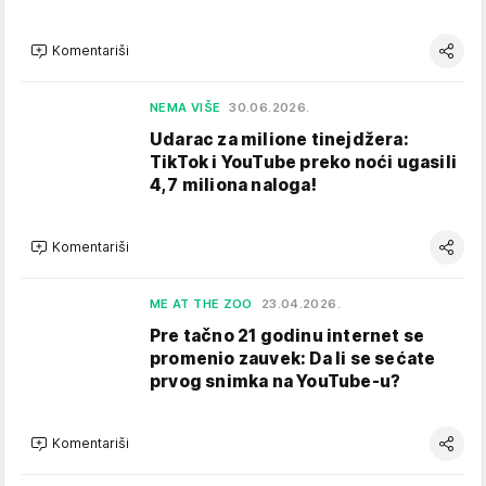
Komentariši
NEMA VIŠE
30.06.2026.
Udarac za milione tinejdžera:
TikTok i YouTube preko noći ugasili
4,7 miliona naloga!
Komentariši
ME AT THE ZOO
23.04.2026.
Pre tačno 21 godinu internet se
promenio zauvek: Da li se sećate
prvog snimka na YouTube-u?
Komentariši