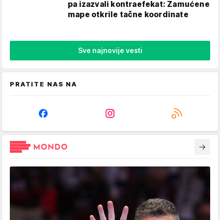
pa izazvali kontraefekat: Zamućene
mape otkrile tačne koordinate
Sve najnovije vesti
PRATITE NAS NA