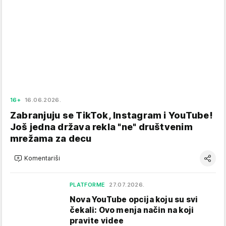
16+
16.06.2026.
Zabranjuju se TikTok, Instagram i YouTube!
Još jedna država rekla "ne" društvenim
mrežama za decu
Komentariši
PLATFORME
27.07.2026.
Nova YouTube opcija koju su svi
čekali: Ovo menja način na koji
pravite videe