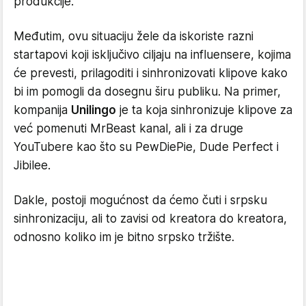
produkcije.
Međutim, ovu situaciju žele da iskoriste razni
startapovi koji isključivo ciljaju na influensere, kojima
će prevesti, prilagoditi i sinhronizovati klipove kako
bi im pomogli da dosegnu širu publiku. Na primer,
kompanija
Unilingo
je ta koja sinhronizuje klipove za
već pomenuti MrBeast kanal, ali i za druge
YouTubere kao što su PewDiePie, Dude Perfect i
Jibilee.
Dakle, postoji mogućnost da ćemo čuti i srpsku
sinhronizaciju, ali to zavisi od kreatora do kreatora,
odnosno koliko im je bitno srpsko tržište.