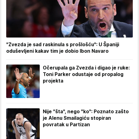
"Zvezda je sad raskinula s prošlošću": U Španiji
oduševljeni kakav tim je dobio Ibon Navaro
Očerupala ga Zvezda i digao je ruke:
Toni Parker odustaje od propalog
projekta
Nije "šta", nego "ko": Poznato zašto
je Alenu Smailagiću stopiran
povratak u Partizan