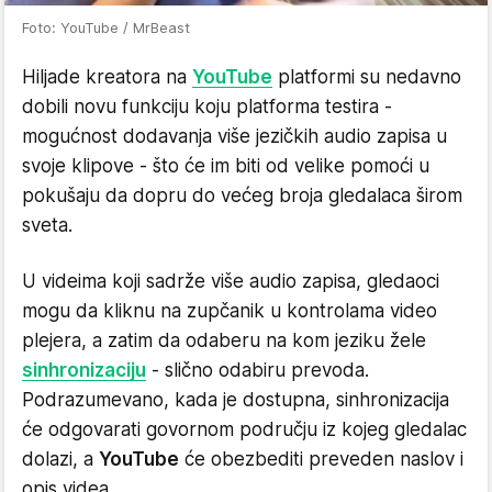
Foto: YouTube / MrBeast
Hiljade kreatora na
YouTube
platformi su nedavno
dobili novu funkciju koju platforma testira -
mogućnost dodavanja više jezičkih audio zapisa u
svoje klipove - što će im biti od velike pomoći u
pokušaju da dopru do većeg broja gledalaca širom
sveta.
U videima koji sadrže više audio zapisa, gledaoci
mogu da kliknu na zupčanik u kontrolama video
plejera, a zatim da odaberu na kom jeziku žele
sinhronizaciju
- slično odabiru prevoda.
Podrazumevano, kada je dostupna, sinhronizacija
će odgovarati govornom području iz kojeg gledalac
dolazi, a
YouTube
će obezbediti preveden naslov i
opis videa.