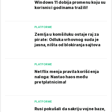
Windows 11 dobija promenu koju su
korisnici godinama tražili!
PLATFORME
Zemlja u komšiluku ostaje raj za
pirate: Odluka vrhovnog suda je
jasna, ništa od blokiranja sajtova
PLATFORME
Netflix menja pravila korišćenja
naloga: Nastao haos među
pretplatnicima!
PLATFORME
Rusi pokušali da sakriju vojne baze,