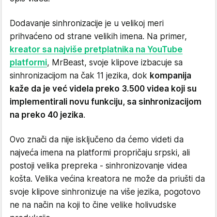
Dodavanje sinhronizacije je u velikoj meri
prihvaćeno od strane velikih imena. Na primer,
kreator sa najviše pretplatnika na YouTube
platformi
, MrBeast, svoje klipove izbacuje sa
sinhronizacijom na čak 11 jezika, dok
kompanija
kaže da je već videla preko 3.500 videa koji su
implementirali novu funkciju, sa sinhronizacijom
na preko 40 jezika
.
Ovo znači da nije isključeno da ćemo videti da
najveća imena na platformi propričaju srpski, ali
postoji velika prepreka - sinhronizovanje videa
košta. Velika većina kreatora ne može da priušti da
svoje klipove sinhronizuje na više jezika, pogotovo
ne na način na koji to čine velike holivudske