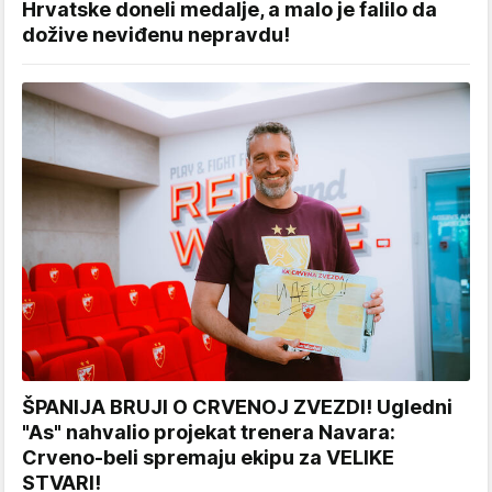
Hrvatske doneli medalje, a malo je falilo da
dožive neviđenu nepravdu!
ŠPANIJA BRUJI O CRVENOJ ZVEZDI! Ugledni
"As" nahvalio projekat trenera Navara:
Crveno-beli spremaju ekipu za VELIKE
STVARI!