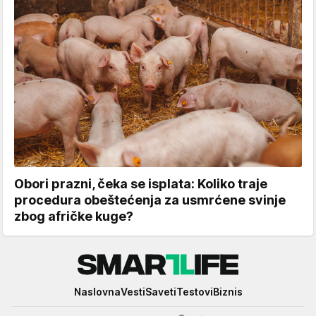
Obori prazni, čeka se isplata: Koliko traje
procedura obeštećenja za usmrćene svinje
zbog afričke kuge?
Smartlife
Naslovna
Vesti
Saveti
Testovi
Biznis