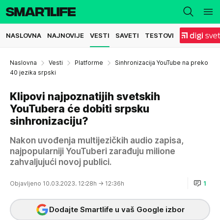
NASLOVNA
NAJNOVIJE
VESTI
SAVETI
TESTOVI
Naslovna
Vesti
Platforme
Sinhronizacija YouTube na preko
40 jezika srpski
Klipovi najpoznatijih svetskih
YouTubera će dobiti srpsku
sinhronizaciju?
Nakon uvođenja multijezičkih audio zapisa,
najpopularniji YouTuberi zarađuju milione
zahvaljujući novoj publici.
Objavljeno 10.03.2023. 12:28h
→ 12:36h
1
Dodajte Smartlife u vaš Google izbor