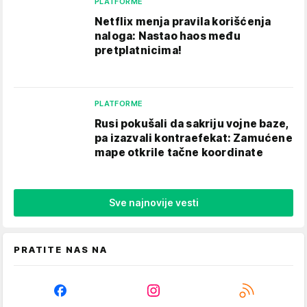
PLATFORME
Netflix menja pravila korišćenja
naloga: Nastao haos među
pretplatnicima!
PLATFORME
Rusi pokušali da sakriju vojne baze,
pa izazvali kontraefekat: Zamućene
mape otkrile tačne koordinate
Sve najnovije vesti
PRATITE NAS NA