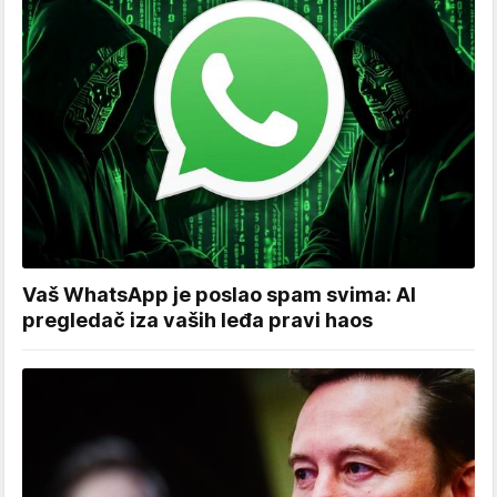
Vaš WhatsApp je poslao spam svima: AI
pregledač iza vaših leđa pravi haos