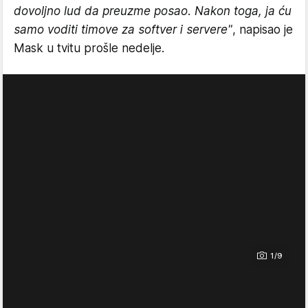
dovoljno lud da preuzme posao. Nakon toga, ja ću
samo voditi timove za softver i servere"
, napisao je
Mask u tvitu prošle nedelje.
1/9