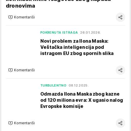
dronovima
Komentariši
POKRENUTA ISTRAGA
26.01.2026.
Novi problem za Ilona Maska:
Veštačka inteligencija pod
istragom EU zbog spornih slika
Komentariši
TURBULENTNO
08.12.2025.
Odmazda Ilona Maska zbog kazne
od 120 miliona evra: X ugasio nalog
Evropske komisije
Komentariši