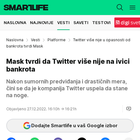
NASLOVNA
NAJNOVIJE
VESTI
SAVETI
TESTOVI
Naslovna
Vesti
Platforme
Twitter više nije u opasnosti od
bankrota tvrdi Mask
Mask tvrdi da Twitter više nije na ivici
bankrota
Nakon sumornih predviđanja i drastičnih mera,
čini se da je kompanija Twitter uspela da stane
na noge.
Objavljeno 27.12.2022. 16:10h
→ 16:21h
Dodajte Smartlife u vaš Google izbor