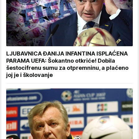
LJUBAVNICA ĐANIJA INFANTINA ISPLAĆENA
PARAMA UEFA: Šokantno otkriće! Dobila
šestocifrenu sumu za otpremninu, a plaćeno
joj je i školovanje