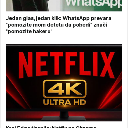
Jedan glas, jedan klik: WhatsApp prevara
"pomozite mom detetu da pobedi" znači
"pomozite hakeru"