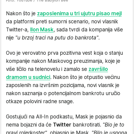
Nakon što je
zaposlenima u tri ujutru pisao mejl
da platformi preti sumorni scenario, novi vlasnik
Twitter-a,
Ilon Mask
, sada tvrdi da kompanija više
nije
"u brzoj traci na putu do bankrota"
.
Ovo je verovatno prva pozitivna vest koja o stanju
kompanije nakon Maskovog preuzimanja, koje je
više ličilo na telenovelu i zamalo se
završilo
dramom u sudnici
. Nakon što je otpustio većinu
zaposlenih na izvršnim pozicijama, novi vlasnik je
nakon saznanja o potencijalnom bankrotu uručio
otkaze polovini radne snage.
Gostujući na All-In podkastu, Mask je pojasnio da
nema bojazni da će
Twitter
bankrotirati.
"Bio je to
pravi rolerkoster"
, objasnio je Mask.
"Bilo je uspona