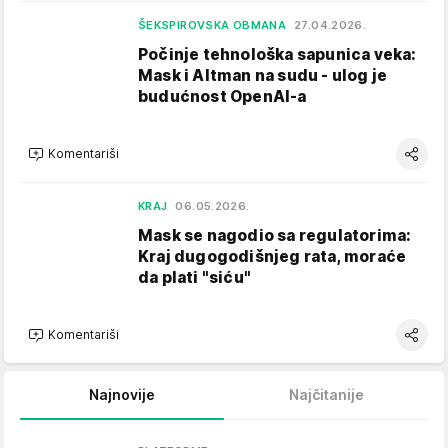
ŠEKSPIROVSKA OBMANA
27.04.2026.
Počinje tehnološka sapunica veka:
Mask i Altman na sudu - ulog je
budućnost OpenAI-a
Komentariši
KRAJ
06.05.2026.
Mask se nagodio sa regulatorima:
Kraj dugogodišnjeg rata, moraće
da plati "siću"
Komentariši
Najnovije
Najčitanije