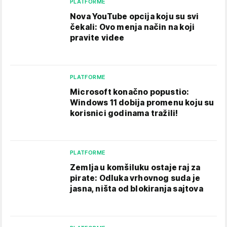
PLATFORME
Nova YouTube opcija koju su svi
čekali: Ovo menja način na koji
pravite videe
PLATFORME
Microsoft konačno popustio:
Windows 11 dobija promenu koju su
korisnici godinama tražili!
PLATFORME
Zemlja u komšiluku ostaje raj za
pirate: Odluka vrhovnog suda je
jasna, ništa od blokiranja sajtova