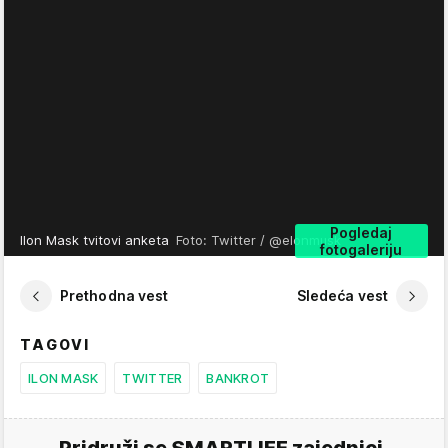
Pogledaj
Ilon Mask tvitovi anketa
Foto: Twitter / @elonmusk
fotogaleriju
Prethodna vest
Sledeća vest
TAGOVI
ILON MASK
TWITTER
BANKROT
Pridruži se SMARTLIFE zajednici.