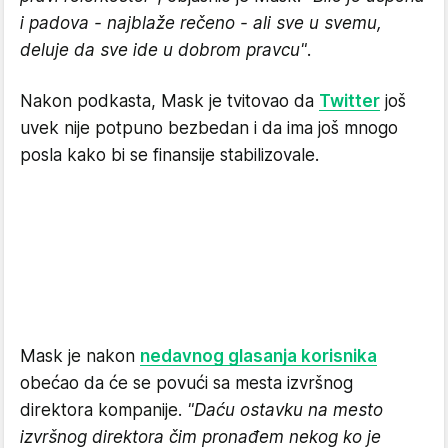
i padova - najblaže rečeno - ali sve u svemu,
deluje da sve ide u dobrom pravcu"
.
Nakon podkasta, Mask je tvitovao da
Twitter
još
uvek nije potpuno bezbedan i da ima još mnogo
posla kako bi se finansije stabilizovale.
Mask je nakon
nedavnog glasanja korisnika
obećao da će se povući sa mesta izvršnog
direktora kompanije.
"Daću ostavku na mesto
izvršnog direktora čim pronađem nekog ko je