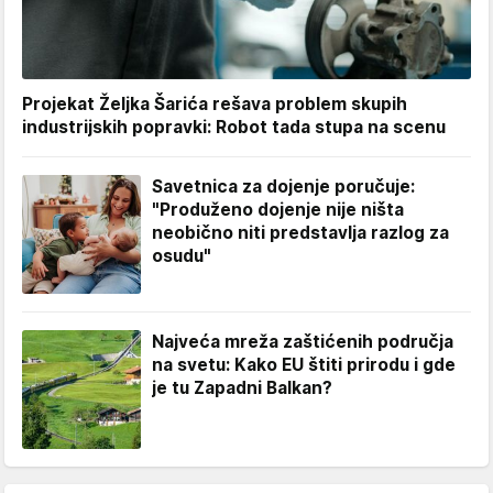
Projekat Željka Šarića rešava problem skupih
industrijskih popravki: Robot tada stupa na scenu
Savetnica za dojenje poručuje:
"Produženo dojenje nije ništa
neobično niti predstavlja razlog za
osudu"
Najveća mreža zaštićenih područja
na svetu: Kako EU štiti prirodu i gde
je tu Zapadni Balkan?