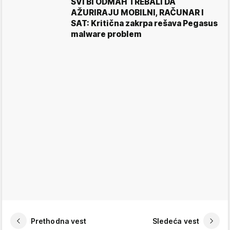
SVI BI ODMAH TREBALI DA
AŽURIRAJU MOBILNI, RAČUNAR I
SAT: Kritična zakrpa rešava Pegasus
malware problem
Prethodna vest
Sledeća vest