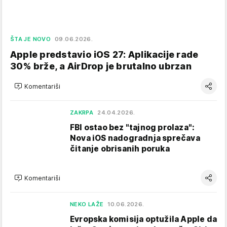
ŠTA JE NOVO
09.06.2026.
Apple predstavio iOS 27: Aplikacije rade
30% brže, a AirDrop je brutalno ubrzan
Komentariši
ZAKRPA
24.04.2026.
FBI ostao bez "tajnog prolaza":
Nova iOS nadogradnja sprečava
čitanje obrisanih poruka
Komentariši
NEKO LAŽE
10.06.2026.
Evropska komisija optužila Apple da