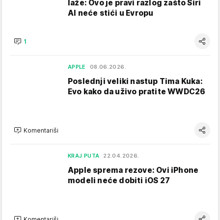
laže: Ovo je pravi razlog zašto Siri
AI neće stići u Evropu
1
APPLE
08.06.2026.
Poslednji veliki nastup Tima Kuka:
Evo kako da uživo pratite WWDC26
Komentariši
KRAJ PUTA
22.04.2026.
Apple sprema rezove: Ovi iPhone
modeli neće dobiti iOS 27
Komentariši