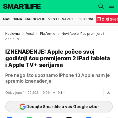
NASLOVNA
NAJNOVIJE
VESTI
SAVETI
TESTOVI
Naslovna
Vesti
Platforme
Novi Apple iPad premijera i
Apple TV+
IZNENAĐENJE: Apple počeo svoj
godišnji šou premijerom 2 iPad tableta
i Apple TV+ serijama
Pre nego što upoznamo iPhone 13 Apple nam je
spremio iznenađenje!
Objavljeno 14.09.2021. 19:06h
→ 19:11h
Dodajte Smartlife u vaš Google izbor