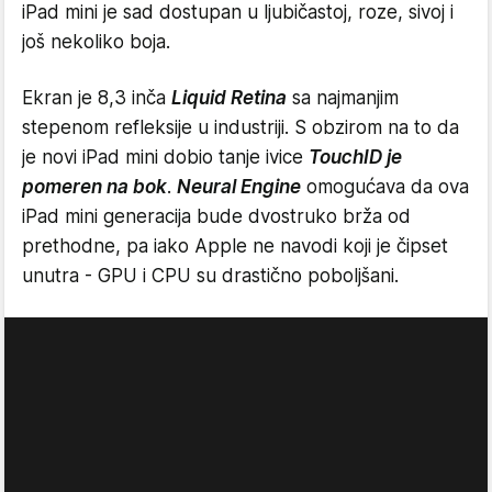
iPad mini je sad dostupan u ljubičastoj, roze, sivoj i
još nekoliko boja.
Ekran je 8,3 inča
Liquid Retina
sa najmanjim
stepenom refleksije u industriji. S obzirom na to da
je novi iPad mini dobio tanje ivice
TouchID je
pomeren na bok
.
Neural Engine
omogućava da ova
iPad mini generacija bude dvostruko brža od
prethodne, pa iako Apple ne navodi koji je čipset
unutra - GPU i CPU su drastično poboljšani.