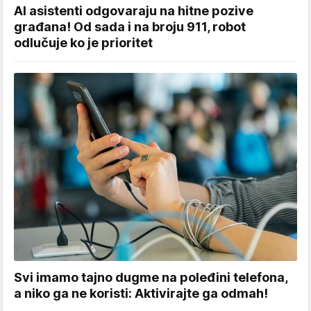
AI asistenti odgovaraju na hitne pozive
građana! Od sada i na broju 911, robot
odlučuje ko je prioritet
Svi imamo tajno dugme na poleđini telefona,
a niko ga ne koristi: Aktivirajte ga odmah!