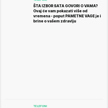
ŠTA IZBOR SATA GOVORI O VAMA?
Ovaj će vam pokazati više od
vremena - poput PAMETNE VAGE je i
brine o vašem zdravlju
TELEFONI