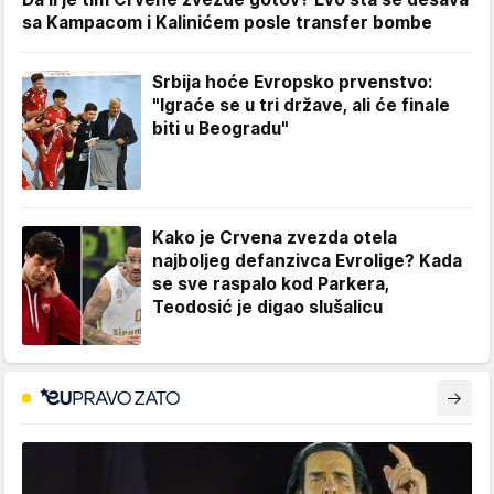
sa Kampacom i Kalinićem posle transfer bombe
Srbija hoće Evropsko prvenstvo:
"Igraće se u tri države, ali će finale
biti u Beogradu"
Kako je Crvena zvezda otela
najboljeg defanzivca Evrolige? Kada
se sve raspalo kod Parkera,
Teodosić je digao slušalicu