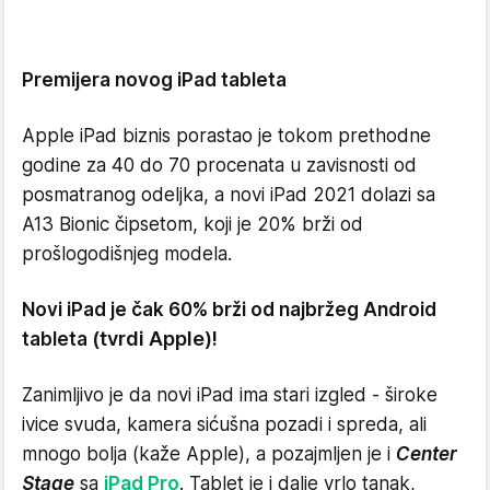
Premijera novog iPad tableta
Apple iPad biznis porastao je tokom prethodne
godine za 40 do 70 procenata u zavisnosti od
posmatranog odeljka, a novi iPad 2021 dolazi sa
A13 Bionic čipsetom, koji je 20% brži od
prošlogodišnjeg modela.
Novi iPad je čak 60% brži od najbržeg Android
(tvrdi Apple)!
tableta
Zanimljivo je da novi iPad ima stari izgled - široke
ivice svuda, kamera sićušna pozadi i spreda, ali
mnogo bolja (kaže Apple), a pozajmljen je i
Center
Stage
sa
iPad Pro
. Tablet je i dalje vrlo tanak,