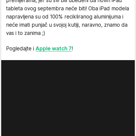
premijerama, jer su svi bili ubeđeni da novih iPad
tableta ovog septembra neće biti! Oba iPad modela
napravljena su od 100% recikliranog aluminijuma i
neće imati punjač u svojoj kutiji, naravno, znamo da
vas i to zanima ;)
Pogledajte i
Apple watch 7
!