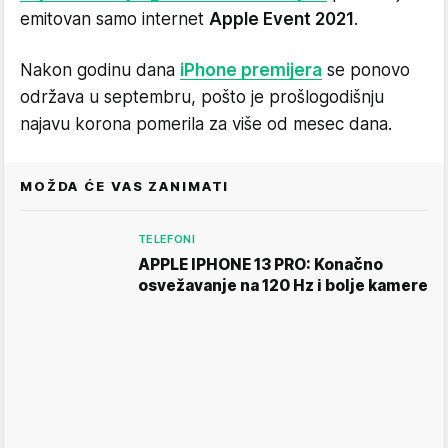
emitovan samo internet
Apple Event 2021
.
Nakon godinu dana
iPhone premijera
se ponovo
održava u septembru, pošto je prošlogodišnju
najavu korona pomerila za više od mesec dana.
MOŽDA ĆE VAS ZANIMATI
TELEFONI
APPLE IPHONE 13 PRO: Konačno
osvežavanje na 120 Hz i bolje kamere