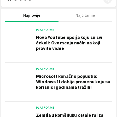
Najnovije
Najčitanije
PLATFORME
Nova YouTube opcija koju su svi
čekali: Ovo menja način na koji
pravite videe
PLATFORME
Microsoft konačno popustio:
Windows 11 dobija promenu koju su
korisnici godinama tražili!
PLATFORME
Zemlja u komšiluku ostaje raj za