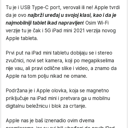
Tu je i USB Type-C port, verovali ili ne! Apple tvrdi
da je ovo
najbrži uređaj u svojoj klasi, kao i da je
najmobilniji tablet ikad napravljen
! Osim Wi-Fi
verzije tu je čak i 5G iPad mini 2021 verzija novog
Apple tableta.
Prvi put na iPad mini tabletu dobijaju se i stereo
zvučnici, novi set kamera, koji po megapikselima
nije vau, ali pravi odlične slike i video, a znamo da
Apple na tom polju nikad ne omane.
Podržana je i Apple olovka, koja se magnetno
priključuje na iPad mini i pretvara ga u mobilnu
digitalnu beležnicu i blok za crtanje.
Apple nas je baš iznenadio ovim dvema