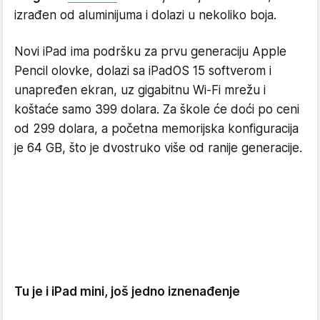
izrađen od aluminijuma i dolazi u nekoliko boja.
Novi iPad ima podršku za prvu generaciju Apple
Pencil olovke, dolazi sa iPadOS 15 softverom i
unapređen ekran, uz gigabitnu Wi-Fi mrežu i
koštaće samo 399 dolara. Za škole će doći po ceni
od 299 dolara, a početna memorijska konfiguracija
je 64 GB, što je dvostruko više od ranije generacije.
Tu je i iPad mini, još jedno iznenađenje