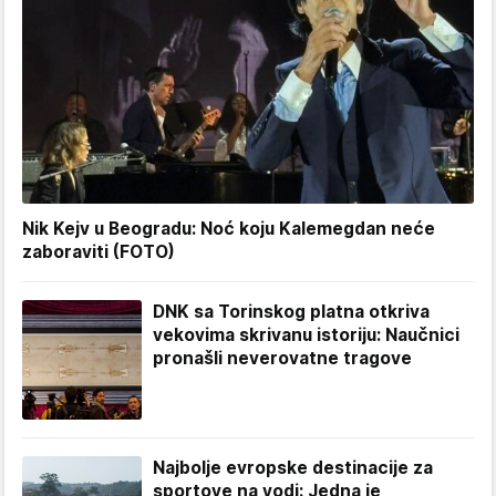
Nik Kejv u Beogradu: Noć koju Kalemegdan neće
zaboraviti (FOTO)
DNK sa Torinskog platna otkriva
vekovima skrivanu istoriju: Naučnici
pronašli neverovatne tragove
Najbolje evropske destinacije za
sportove na vodi: Jedna je