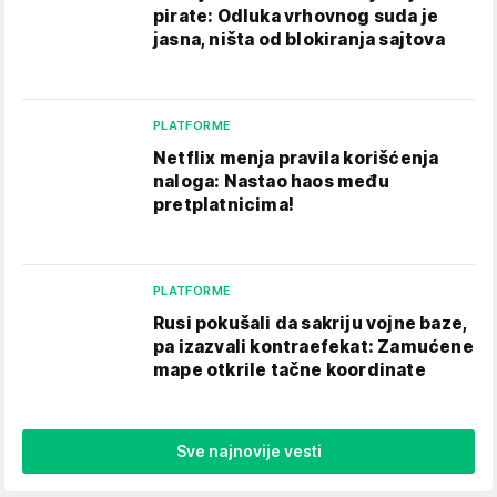
pirate: Odluka vrhovnog suda je
jasna, ništa od blokiranja sajtova
PLATFORME
Netflix menja pravila korišćenja
naloga: Nastao haos među
pretplatnicima!
PLATFORME
Rusi pokušali da sakriju vojne baze,
pa izazvali kontraefekat: Zamućene
mape otkrile tačne koordinate
Sve najnovije vesti