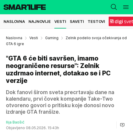
NASLOVNA
NAJNOVIJE
VESTI
SAVETI
TESTOVI
Naslovna
Vesti
Gaming
Zelnik podelio svoja očekivanja od
GTA 6 igre
"GTA 6 će biti savršen, imamo
neograničene resurse": Zelnik
uzdrmao internet, dotakao se i PC
verzije
Dok fanovi širom sveta precrtavaju dane na
kalendaru, prvi čovek kompanije Take-Two
otvoreno govori o pritisku koje donosi novo
izdranje GTA franšize.
Ilija Baošić
Objavljeno 08.05.2026. 15:43h