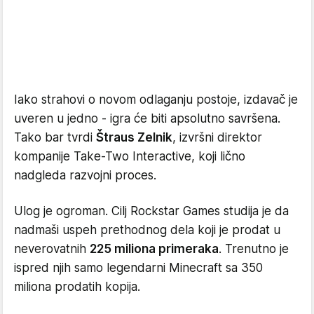
Iako strahovi o novom odlaganju postoje, izdavač je
uveren u jedno - igra će biti apsolutno savršena.
Tako bar tvrdi
Štraus Zelnik
, izvršni direktor
kompanije Take-Two Interactive, koji lično
nadgleda razvojni proces.
Ulog je ogroman. Cilj Rockstar Games studija je da
nadmaši uspeh prethodnog dela koji je prodat u
neverovatnih
225 miliona primeraka
. Trenutno je
ispred njih samo legendarni Minecraft sa 350
miliona prodatih kopija.