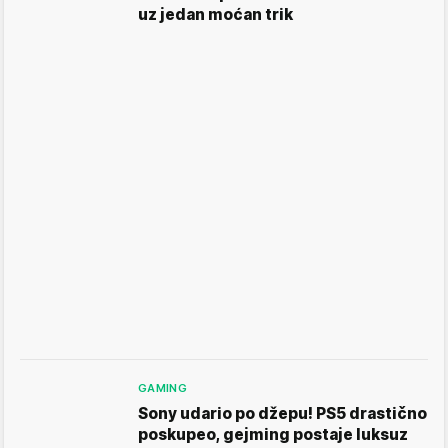
uz jedan moćan trik
GAMING
Sony udario po džepu! PS5 drastično
poskupeo, gejming postaje luksuz