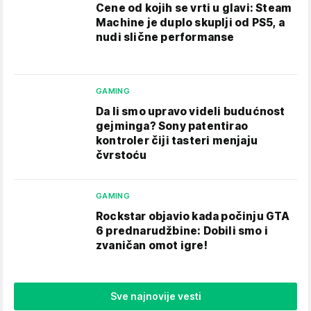
Cene od kojih se vrti u glavi: Steam
Machine je duplo skuplji od PS5, a
nudi slične performanse
GAMING
Da li smo upravo videli budućnost
gejminga? Sony patentirao
kontroler čiji tasteri menjaju
čvrstoću
GAMING
Rockstar objavio kada počinju GTA
6 prednarudžbine: Dobili smo i
zvaničan omot igre!
Sve najnovije vesti