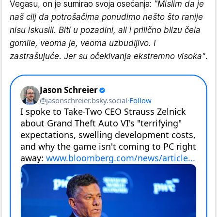
Vegasu, on je sumirao svoja osećanja:
"Mislim da je
naš cilj da potrošačima ponudimo nešto što ranije
nisu iskusili. Biti u pozadini, ali i prilično blizu čela
gomile, veoma je, veoma uzbudljivo. I
zastrašujuće. Jer su očekivanja ekstremno visoka"
.