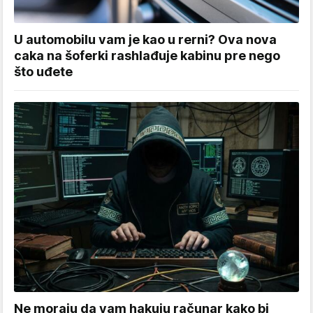
U automobilu vam je kao u rerni? Ova nova
caka na šoferki rashlađuje kabinu pre nego
što uđete
Ne moraju da vam hakuju računar kako bi