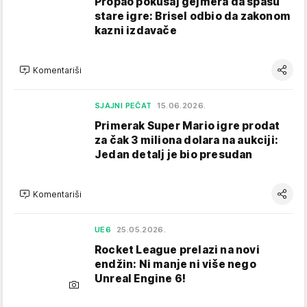
Propao pokušaj gejmera da spasu
stare igre: Brisel odbio da zakonom
kazni izdavače
Komentariši
SJAJNI PEČAT
15.06.2026.
Primerak Super Mario igre prodat
za čak 3 miliona dolara na aukciji:
Jedan detalj je bio presudan
Komentariši
UE6
25.05.2026.
Rocket League prelazi na novi
endžin: Ni manje ni više nego
Unreal Engine 6!