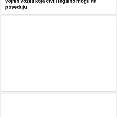
vojnih vozila koja civili legalno mogu da
poseduju