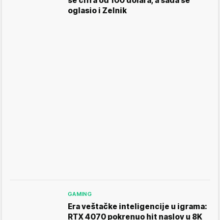
se cifra od 100 dolara, a sada se
oglasio i Zelnik
GAMING
Era veštačke inteligencije u igrama:
RTX 4070 pokrenuo hit naslov u 8K