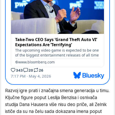
Razvoj igre prati i značajna smena generacija u timu.
Ključne figure poput Leslija Benzisa i osnivača
studija Dana Hausera više nisu deo priče, ali Zelnik
ističe da su na čelu sada dokazana imena poput