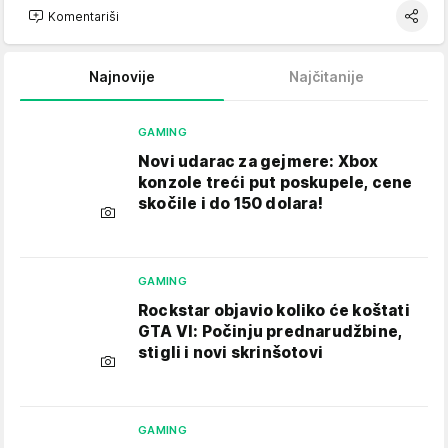
Komentariši
Najnovije
Najčitanije
GAMING
Novi udarac za gejmere: Xbox
konzole treći put poskupele, cene
skočile i do 150 dolara!
GAMING
Rockstar objavio koliko će koštati
GTA VI: Počinju prednarudžbine,
stigli i novi skrinšotovi
GAMING