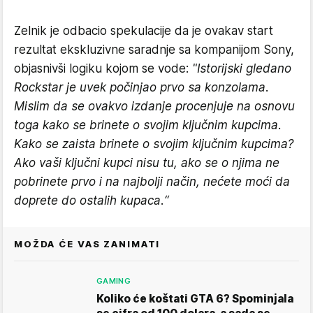
Zelnik je odbacio spekulacije da je ovakav start
rezultat ekskluzivne saradnje sa kompanijom Sony,
objasnivši logiku kojom se vode:
"Istorijski gledano
Rockstar je uvek počinjao prvo sa konzolama.
Mislim da se ovakvo izdanje procenjuje na osnovu
toga kako se brinete o svojim ključnim kupcima.
Kako se zaista brinete o svojim ključnim kupcima?
Ako vaši ključni kupci nisu tu, ako se o njima ne
pobrinete prvo i na najbolji način, nećete moći da
doprete do ostalih kupaca.“
MOŽDA ĆE VAS ZANIMATI
GAMING
Koliko će koštati GTA 6? Spominjala