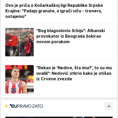
Ovo je priča o Košarkaškoj ligi Republike Srpske
Krajine: "Padaju granate, a igrači viču - treneru,
ostajemo"
"Bog blagoslovio Srbiju": Albanski
provokator iz Beograda šokirao
novom porukom
"Rekao je 'Nedice, šta ima?', to su mu
uvalili": Nedović otkrio kako je otišao
iz Crvene zvezde