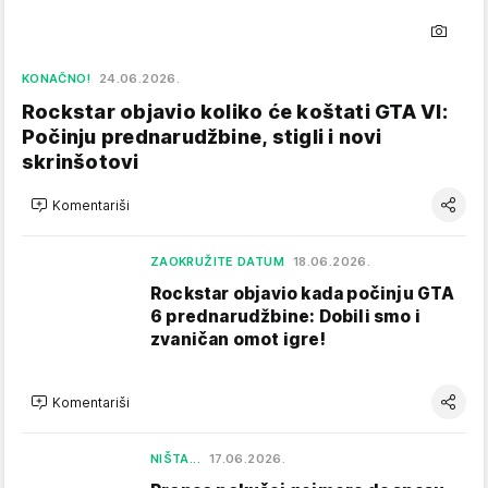
KONAČNO!
24.06.2026.
Rockstar objavio koliko će koštati GTA VI:
Počinju prednarudžbine, stigli i novi
skrinšotovi
Komentariši
ZAOKRUŽITE DATUM
18.06.2026.
Rockstar objavio kada počinju GTA
6 prednarudžbine: Dobili smo i
zvaničan omot igre!
Komentariši
NIŠTA...
17.06.2026.