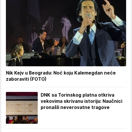
Nik Kejv u Beogradu: Noć koju Kalemegdan neće
zaboraviti (FOTO)
DNK sa Torinskog platna otkriva
vekovima skrivanu istoriju: Naučnici
pronašli neverovatne tragove