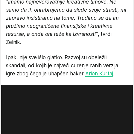
"Imamo najneverovatnije kreativne timove. Ne
samo da ih ohrabrujemo da slede svoje strasti, mi
zapravo insistiramo na tome. Trudimo se da im
pružimo neograničene finansijske i kreativne
resurse, a onda oni teže ka izvrsnosti"
, tvrdi
Zelnik.
Ipak, nije sve išlo glatko. Razvoj su obeležili
skandali, od kojih je najveći curenje ranih verzija
igre zbog čega je uhapšen haker
Arion Kurtaj
.