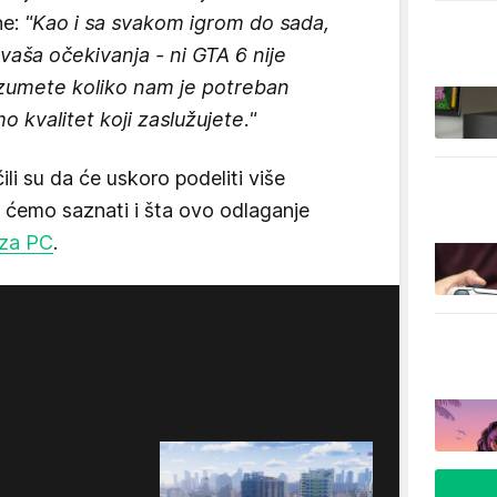
ne:
"Kao i sa svakom igrom do sada,
vaša očekivanja - ni GTA 6 nije
zumete koliko nam je potreban
 kvalitet koji zaslužujete."
li su da će uskoro podeliti više
 ćemo saznati i šta ovo odlaganje
 za PC
.