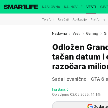
NASLOVNA
NAJNOVIJE
VESTI
SAVE
Telefoni
Uređaji
Aplikacije
Platforme
Naslovna
Vesti
Gaming
Gr
Odložen Grand
tačan datum i 
razočara mili
Sada i zvanično - GTA 6 s
Ilija Baošić
Objavljeno 02.05.2025. 14:14h
Dodajte