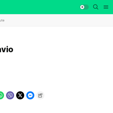
ute
avio