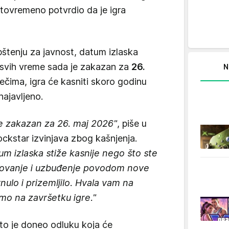
 istovremeno potvrdio da je igra
pštenju za javnost, datum izlaska
e svih vreme sada je zakazan za
26.
N
rečima, igra će kasniti skoro godinu
najavljeno.
e zakazan za 26. maj 2026"
, piše u
ockstar izvinjava zbog kašnjenja.
m izlaska stiže kasnije nego što ste
sovanje i uzbuđenje povodom nove
rnulo i prizemljilo. Hvala vam na
imo na završetku igre."
što je doneo odluku koja će