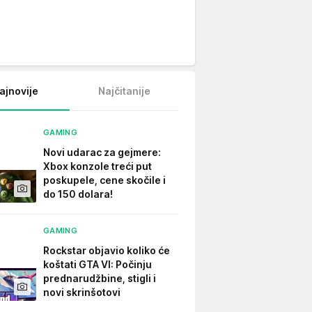
ajnovije
Najčitanije
GAMING
Novi udarac za gejmere:
Xbox konzole treći put
poskupele, cene skočile i
do 150 dolara!
GAMING
Rockstar objavio koliko će
koštati GTA VI: Počinju
prednarudžbine, stigli i
novi skrinšotovi