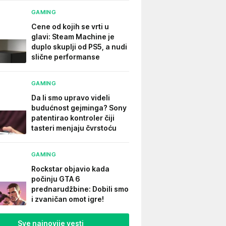
GAMING
Cene od kojih se vrti u
glavi: Steam Machine je
duplo skuplji od PS5, a nudi
slične performanse
GAMING
Da li smo upravo videli
budućnost gejminga? Sony
patentirao kontroler čiji
tasteri menjaju čvrstoću
GAMING
Rockstar objavio kada
počinju GTA 6
prednarudžbine: Dobili smo
i zvaničan omot igre!
Sve najnovije vesti