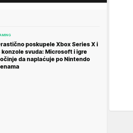
AMING
rastično poskupele Xbox Series X i
 konzole svuda: Microsoft i igre
očinje da naplaćuje po Nintendo
cenama