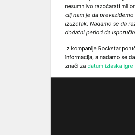
nesumnjivo razočarati milio
cilj nam je da prevaziđemo 
izuzetak. Nadamo se da ra
dodatni period da isporučimo
Iz kompanije Rockstar poruči
informacija, a nadamo se da
znači za
datum izlaska igre