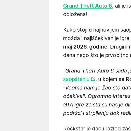
Grand Theft Auto 6
, ali je
odložena!
Kako stoji u najnovijem sao
možda i najiščekivanije igr
maj 2026. godine
. Drugim 
dana nego što je prvobitno 
"Grand Theft Auto 6 sada j
saopštenju
, u kojem se R
"Veoma nam je žao što datu
očekivali. Ogromno intere
GTA igre zaista su nas je di
podršci i strpljenju dok rad
Rockstar je dao i razlog za