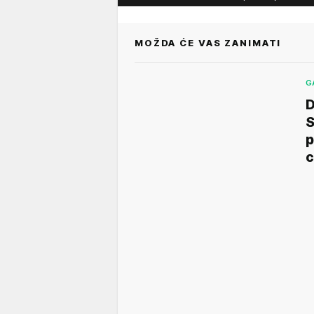
MOŽDA ĆE VAS ZANIMATI
G
D
S
p