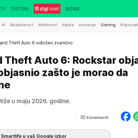
TI
TESTOVI
BIZNIS
AI
Bezbednost
Mobilnost
Nauka
Inovacije
Gaming
Kriptoval
and Theft Auto 6 odložen zvanično
 Theft Auto 6: Rockstar obj
objasnio zašto je morao da
one
tiže u maju 2026. godine.
Komentariši
 Smartlife u vaš Google izbor